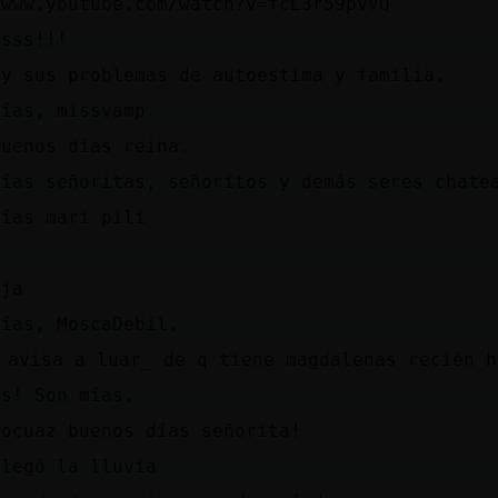
/www.youtube.com/watch?v=fcL3r59pvVQ
ssss!!!
 y sus problemas de autoestima y familia.
días, missvamp.
buenos días reina.
días señoritas, señoritos y demás seres chate
días mari pili
aja
días, MoscaDebil.
 avisa a luar_ de q tiene magdalenas recién 
as! Son mías.
Locuaz buenos días señorita!
llegó la lluvia