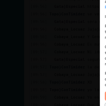
[09:56]
Gata}Especial
https:/
[09:56]
Topo}ConTimidez
se ve q
[09:56]
Gata}Especial
sera un
[09:56]
Cobaya_Locuaz
Jajajaj
[09:56]
Cobaya_Locuaz
Y Gener
[09:56]
Cobaya_Locuaz
Es muy 
[09:57]
Cobaya_Locuaz
Ni idea
[09:57]
Gata}Especial
seguro 
[09:57]
Topo}ConTimidez
la dejo
[09:57]
Cobaya_Locuaz
Jajajaj
[09:58]
Topo}ConTimidez
XD
[09:58]
Topo}ConTimidez
yo la p
[09:59]
Cobaya_Locuaz
Yo en l
[09:59]
Cobaya_Locuaz
Que le 