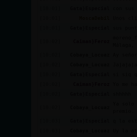
[10:01]
Gata}Especial
con sus
[10:01]
MoscaDebil
Unos cl
[10:01]
Gata}Especial
sus pun
moreno_
[10:02]
Caiman}Feroz
Málaga,
[10:02]
Cobaya_Locuaz
Ay seño
[10:02]
Cobaya_Locuaz
Jajajaj
[10:02]
Gata}Especial
si siq 
[10:02]
Caiman}Feroz
Yo me h
[10:02]
Gata}Especial
shhhhh
Ya solo
[10:02]
Cobaya_Locuaz
premio.
[10:03]
Gata}Especial
q la es
[10:03]
Cobaya_Locuaz
Uy la o