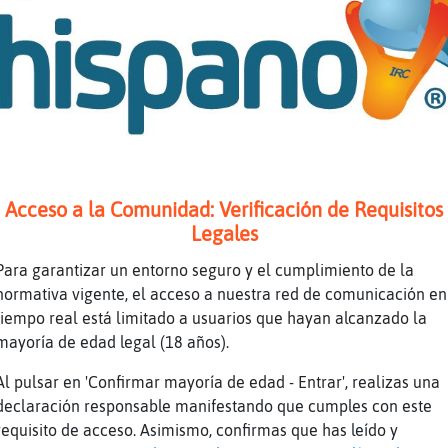
ajar a que pillo pa merendar
nTimidez buenos días!
evo despierta desde las 5 MoscaDebil vamos q 
vaya con temas de mi sueño
días, enfermera.
 dias MoscaDebil
dias Cobaya_Locuaz
Acceso a la Comunidad: Verificación de Requisitos
tuve el sueño ligero
Legales
r!
Para garantizar un entorno seguro y el cumplimiento de la
ia q descanse por fin duerrmo 24h del tiron
normativa vigente, el acceso a nuestra red de comunicación en
 soltar esas parrafadas, muchacha.
tiempo real está limitado a usuarios que hayan alcanzado la
mayoría de edad legal (18 años).
eres pesada eh
en que seas altruista y tal. Olivia.
Al pulsar en 'Confirmar mayoría de edad - Entrar', realizas una
declaración responsable manifestando que cumples con este
 que seas cansina.
requisito de acceso. Asimismo, confirmas que has leído y
nTimidez ignora y punto