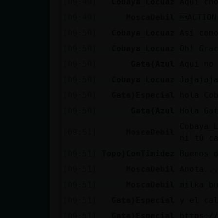
[09:49]
Cobaya_Locuaz
Aquí ch
Mis blogs
[09:49]
MoscaDebil
ACTION
[09:50]
Cobaya_Locuaz
Así com
Mis foros
[09:50]
Cobaya_Locuaz
Oh! Gra
[09:50]
Gata{Azul
Aquí no
[09:50]
Cobaya_Locuaz
Jajajaj
Registrar
[09:50]
Gata}Especial
hola Co
un canal
[09:50]
Gata{Azul
Hola Ga
Cobaya_
[09:51]
MoscaDebil
ni tú c
Más
[09:51]
Topo}ConTimidez
Buenos 
gestiones
[09:51]
MoscaDebil
Anota..
[09:51]
MoscaDebil
milka b
[09:51]
Gata}Especial
y el ca
[09:51]
Gata}Especial
https:/