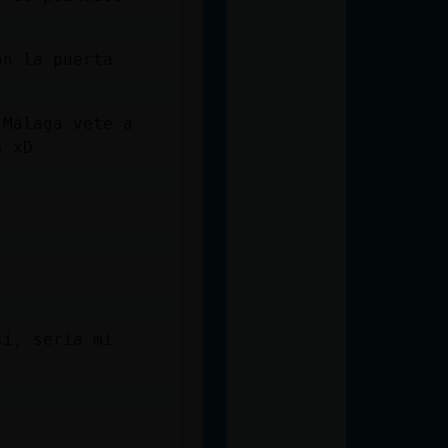
on la puerta
 Málaga vete a
s xD
sí, sería mi