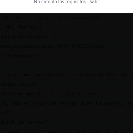
No cumplo los requisitos - Salir
ver si cae de la ventana XD
 se sube al topic a reflexionnar
a. No. Pobriña!
tado a la barandilla.
/www.youtube.com/watch?v=aKkQOSSxDus
e ha empujado?
ce si es mas pesada que los toros de los san 
Cobaya_Locuaz
bil lo mismo fue la olivia pesada
bil, haz el favor de cerrar bien la puerta. Q
rás!!
pecial de verdad?
h Cobaya_Locuaz tenemos q organizar un desfil