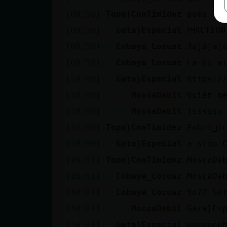
[09:59]
Topo}ConTimidez
pues a 
[09:59]
Gata}Especial
ACTION
[09:59]
Cobaya_Locuaz
Jajajaj
[09:59]
Cobaya_Locuaz
La he a
[10:00]
Gata}Especial
https:/
[10:00]
MoscaDebil
Quién m
[10:00]
MoscaDebil
Tssssss
[10:00]
Topo}ConTimidez
Pobri񡠤i
[10:00]
Gata}Especial
a sido 
[10:01]
Topo}ConTimidez
MoscaDe
[10:01]
Cobaya_Locuaz
MoscaDe
[10:01]
Cobaya_Locuaz
Yo?? Se
[10:01]
MoscaDebil
Gata}Es
[10:01]
Gata}Especial
eeeeeee