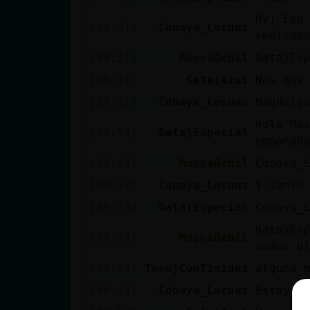
Uy! Eso
[09:51]
Cobaya_Locuaz
realida
[09:51]
MoscaDebil
Gata}Es
[09:51]
Gata{Azul
Nos que
[09:51]
Cobaya_Locuaz
Magdale
hola Mo
[09:52]
Gata}Especial
empanad
[09:52]
MoscaDebil
Cobaya_
[09:52]
Cobaya_Locuaz
Y tanto
[09:53]
Gata}Especial
Cobaya_
Gata}Es
[09:53]
MoscaDebil
vamos d
[09:53]
Topo}ConTimidez
alguna 
[09:53]
Cobaya_Locuaz
Estoy e