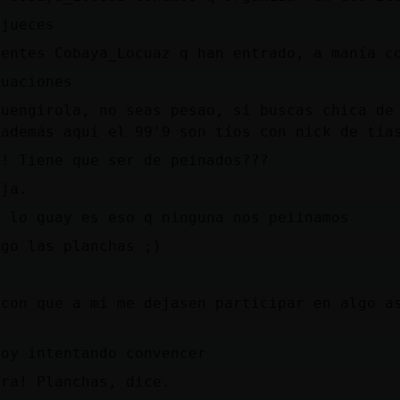
 jueces
ientes Cobaya_Locuaz q han entrado, a manía c
tuaciones
fuengirola, no seas pesao, si buscas chica de
 además aquí el 99'9 son tíos con nick de tía
r! Tiene que ser de peinados???
aja.
q lo guay es eso q ninguna nos peiinamos
ago las planchas ;)
 con que a mí me dejasen participar en algo a
toy intentando convencer
tra! Planchas, dice.