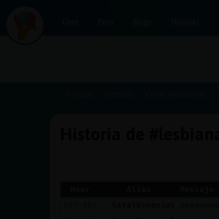
Chat
Foro
Blogs
Noticias
Iniciar
sesión
Portada
Historias
Canal #lesbianas
Historia de #lesbia
¡Chatea
sin
publicidad!
Hour
Alias
Mensaje
[09:46]
Gata}Especial
eeeeeee
Crear
una