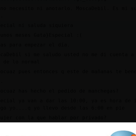
 no necesito ni anotarlo. MoscaDebil. Es mi s
d.
pecial ni saluda siquiera
 unos meses Gata}Especial :(
nas para empezar el día.
scaDebil si me saludo usted no me di cuenta a
a de lo normal
Locuaz pues entonces q este de mañanas te ben
 .
Locuaz has hecho el pedido de manchegas?
pecial ya van a dar las 10:00, ya es hora de 
igo yo....q yo llevo desde las 6:00 en pie
mujer con la que hablar por privado?
n ello. Me faltan un par de matices y lo enví