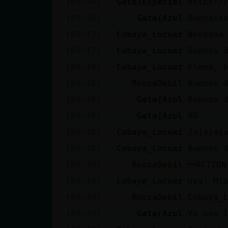
[09:46]
Gata}Especial
https:/
cuenta
[09:46]
Gata{Azul
Buenass
[09:47]
Cobaya_Locuaz
Nereaaa
[09:47]
Cobaya_Locuaz
Buenos 
Reservar
[09:48]
Cobaya_Locuaz
Elena, 
alias
[09:48]
MoscaDebil
Buenos 
[09:48]
Gata{Azul
Buenos 
Actualizar
[09:48]
Gata{Azul
XD
contraseña
[09:48]
Cobaya_Locuaz
Jajajaj
[09:48]
Cobaya_Locuaz
Buenos 
[09:49]
MoscaDebil
ACTION
Actualizar
[09:49]
Cobaya_Locuaz
Uys! Mí
IP virtual
[09:49]
MoscaDebil
Cobaya_
[09:49]
Gata{Azul
Ya nos 