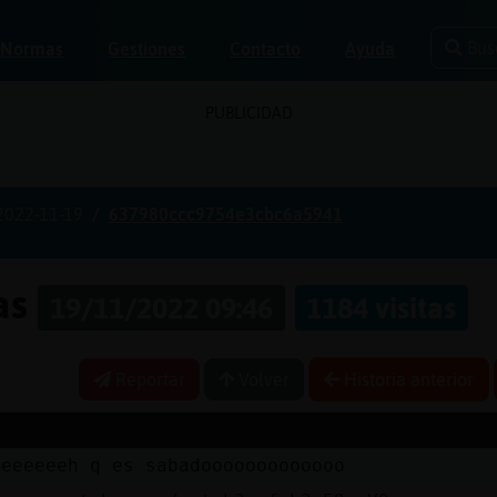
Bus
Normas
Gestiones
Contacto
Ayuda
PUBLICIDAD
2022-11-19
637980ccc9754e3cbc6a5941
nas
19/11/2022 09:46
1184 visitas
Reportar
Volver
Historia anterior
eeeeeeeh q es sabadooooooooooooo