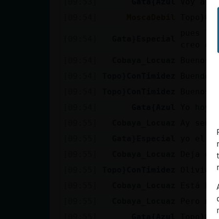
[09:53]
Gata{Azul
Voy a b
[09:54]
MoscaDebil
Topo}Co
pues ll
[09:54]
Gata}Especial
creo q 
[09:54]
Cobaya_Locuaz
Buenos 
[09:54]
Topo}ConTimidez
Buendos
[09:54]
Topo}ConTimidez
Buenos 
[09:54]
Gata{Azul
Yo hoy 
[09:55]
Cobaya_Locuaz
Ay seño
[09:55]
Gata}Especial
yo el d
[09:55]
Cobaya_Locuaz
Deja de
[09:55]
Topo}ConTimidez
Olivia 
[09:55]
Cobaya_Locuaz
Está bi
[09:55]
Cobaya_Locuaz
Pero no
[09:55]
Gata{Azul
Topo}Co