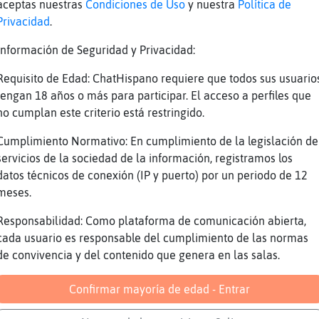
aceptas nuestras
Condiciones de Uso
y nuestra
Política de
/www.youtube.com/watch?v=3Ln2tcGPQB4
Privacidad
.
ue popeye la dejo hace siglos por cansina
Información de Seguridad y Privacidad:
 bot?
Requisito de Edad: ChatHispano requiere que todos sus usuario
aja.
tengan 18 años o más para participar. El acceso a perfiles que
osa.
no cumplan este criterio está restringido.
entregada ella.
Cumplimiento Normativo: En cumplimiento de la legislación de
, missvamp.
servicios de la sociedad de la información, registramos los
datos técnicos de conexión (IP y puerto) por un periodo de 12
q quedas y te llevas sorpresa
meses.
 por escasez de espinacas y por repetitiva
Responsabilidad: Como plataforma de comunicación abierta,
aja.
cada usuario es responsable del cumplimiento de las normas
de convivencia y del contenido que genera en las salas.
use en ignore
Confirmar mayoría de edad - Entrar
a ventana.
dé un poco el aire.