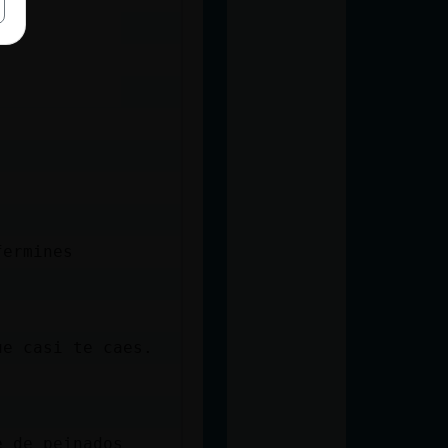
fermines
ue casi te caes.
e de peinados