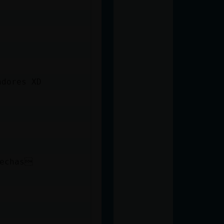
adores XD
hechas