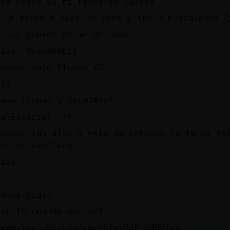
ove desde ya ni recuerdo cuándo.
 le sirve a luar un café y sus 2 magdalenas 
o sin querer dejar de chover.
cias, MoscaDebil.
 chove solo llueve XD
aja
baya_Locuaz y Gata{Azul
ta}Especial :**
Locuaz los días q este de mañanas no te va fa
afé de avellana
dias
..
uenos días!
lorcio cuando vuelve?
/www.youtube.com/watch?v=Ug8_GdUUjug