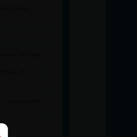
ueño hecho
 veces soy mas
eficia eh
ir despertando
o.