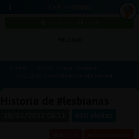
CHAT HISPANO
¡Chatea sin publicidad!
PUBLICIDAD
Iniciar
sesión
Portada
Historias
Canal #lesbianas
2022-11-18
63782f3f47ce5e4b5e78c8d4
¡Chatea
sin
publici
Historia de #lesbianas
18/11/2022 06:11
810 visitas
Crear
una
Reportar
Historia anterior
cuenta