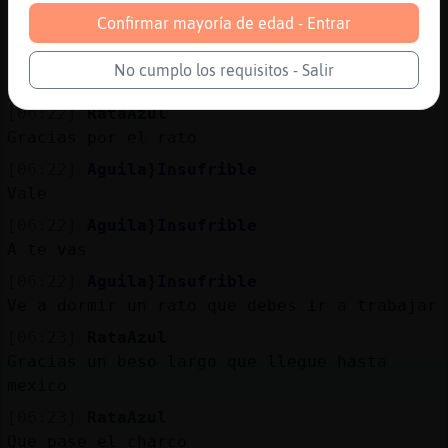
[06:21]
RataAzul
Confirmar mayoría de edad - Entrar
Bien vick
[06:21]
RataAzul
No cumplo los requisitos - Salir
Vamos a dormir
[06:22]
RataAzul
Gracias por el rato
[06:22]
Aguila}Insufrible
Vale
[06:22]
Aguila}Insufrible
A te vas
[06:22]
Aguila}Insufrible
Ve a dormir un rato que debes ir a trabajar
[06:23]
RataAzul
Gracias un beso largo que llegue hasta
mexico
[06:23]
RataAzul
Que pase el charco