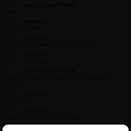
[06:14]
Aguila}Insufrible
🤦🏻‍♀️😅
[06:15]
RataAzul
Por esto mismo
[06:15]
RataAzul
Quién demora más en salir de casa
[06:15]
RataAzul
No por otra cosa
[06:16]
Aguila}Insufrible
Jajajaj tengo hermanos no es necesaria la
pregunta
[06:16]
RataAzul
No lo sabía
[06:16]
RataAzul
Pensé que ere la única hija
[06:17]
Aguila}Insufrible