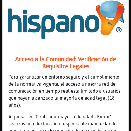
Bueno pues no
[06:17]
Aguila}Insufrible
Te das cuenta que tan tonta es la pregunta
esa
[06:17]
Aguila}Insufrible
😅🤭
[06:18]
RataAzul
Acceso a la Comunidad: Verificación de
Porque te marca esa pregunta
Requisitos Legales
[06:18]
RataAzul
Disculpa
Para garantizar un entorno seguro y el cumplimiento
de la normativa vigente, el acceso a nuestra red de
[06:18]
RataAzul
comunicación en tiempo real está limitado a usuarios
Si fue muy fuerte
que hayan alcanzado la mayoría de edad legal (18
[06:18]
RataAzul
años).
Para ti
Al pulsar en 'Confirmar mayoría de edad - Entrar',
[06:18]
Aguila}Insufrible
realizas una declaración responsable manifestando
No me marca pero es tonta más x la supuesta
que cumples con este requisito de acceso. Asimismo,