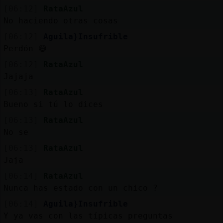
Mis
[06:12]
RataAzul
blogs
No haciendo otras cosas
[06:12]
Aguila}Insufrible
Perdón 😅
Mis
[06:12]
RataAzul
foros
Jajaja
[06:13]
RataAzul
Bueno si tú lo dices
Registr
[06:13]
RataAzul
un
No se
canal
[06:13]
RataAzul
Jaja
[06:14]
RataAzul
Nunca has estado con un chico ?
Más
gestion
[06:14]
Aguila}Insufrible
Y ya vas con las típicas preguntas