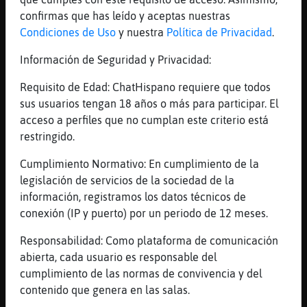
comparación 😅
confirmas que has leído y aceptas nuestras
[06:19]
Aguila}Insufrible
Condiciones de Uso
y nuestra
Política de Privacidad
.
Si sabes que muchas tenemos hermanos,
primos, papás, etc
Información de Seguridad y Privacidad:
[06:19]
Aguila}Insufrible
Requisito de Edad: ChatHispano requiere que todos
😅
sus usuarios tengan 18 años o más para participar. El
[06:19]
RataAzul
acceso a perfiles que no cumplan este criterio está
Tienes varios papas ?
restringido.
[06:19]
RataAzul
Cumplimiento Normativo: En cumplimiento de la
Jajaja
legislación de servicios de la sociedad de la
[06:20]
Aguila}Insufrible
información, registramos los datos técnicos de
Deberías de hacer tu stand up 😅
conexión (IP y puerto) por un periodo de 12 meses.
[06:20]
Aguila}Insufrible
Responsabilidad: Como plataforma de comunicación
Seguro no tendrías éxito así como vas eeh
abierta, cada usuario es responsable del
[06:21]
RataAzul
cumplimiento de las normas de convivencia y del
No es para tanto
contenido que genera en las salas.