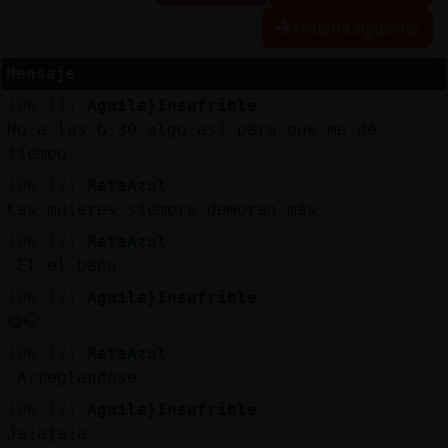
Historia siguiente
Mensaje
Reserva
[06:11]
Aguila}Insufrible
alias
No a las 6:30 algo así para que me dé
tiempo
[06:12]
RataAzul
Actuali
Las mujeres siempre demoran más
contras
[06:12]
RataAzul
El el baño
[06:12]
Aguila}Insufrible
Actuali
😅🤭
IP
[06:12]
RataAzul
virtual
Arreglandose
[06:12]
Aguila}Insufrible
Jajajaja