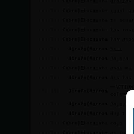
[01:17]
Cabra}Elocuente
gracias
Mis blogs
[01:17]
Cabra}Elocuente
igual q
[01:17]
Cabra}Elocuente
te acue
Mis foros
[01:17]
Cabra}Elocuente
las ros
[01:17]
Cabra}Elocuente
las esp
[01:17]
Jirafa{Marron
Siii
Registrar
[01:17]
Jirafa{Marron
Jajaja
un canal
[01:18]
Cabra}Elocuente
esas me
[01:18]
Jirafa{Marron
Ais las
ACTION
[01:19]
Jirafa{Marron
Más
cola
gestiones
[01:19]
Jirafa{Marron
Jajaja
[01:19]
Jirafa{Marron
Hoy t e
[01:19]
Cabra}Elocuente
cojo la
[01:19]
Cabra}Elocuente
es lo q