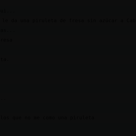
qui...
 le da una piruleta de fresa sin azúcar a Ca
ias...
presa
nta.
...
glos que no me como una piruleta