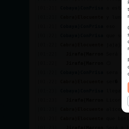
[01:21]
Cobaya}ConPrisa
a estas
[01:21]
Cabra}Elocuente
y lunes
[01:21]
Cobaya}ConPrisa
eso
[01:22]
Cobaya}ConPrisa
que ser
[01:22]
Cabra}Elocuente
jajajaj
[01:22]
Jirafa{Marron
Será q 
[01:22]
Jirafa{Marron
🙄
[01:22]
Cobaya}ConPrisa
sera de
[01:22]
Cabra}Elocuente
ser�
[01:23]
Cobaya}ConPrisa
llega u
[01:23]
Jirafa{Marron
Licor c
[01:23]
Cabra}Elocuente
alicora
[01:23]
Cabra}Elocuente
que bon
[01:23]
Jirafa{Marron
Será q 