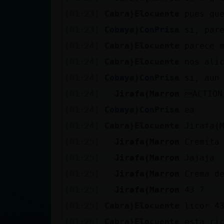
[01:23]
Cabra}Elocuente
pues qu
[01:23]
Cobaya}ConPrisa
si, par
[01:24]
Cabra}Elocuente
parece 
[01:24]
Cabra}Elocuente
nos ali
[01:24]
Cobaya}ConPrisa
si, aun
[01:24]
Jirafa{Marron
ACTION
[01:24]
Cobaya}ConPrisa
ea
[01:24]
Cabra}Elocuente
Jirafa{
[01:25]
Jirafa{Marron
Cremita
[01:25]
Jirafa{Marron
Jajaja
[01:25]
Jirafa{Marron
Crema d
[01:25]
Jirafa{Marron
43 ?
[01:25]
Cabra}Elocuente
licor 4
[01:26]
Cabra}Elocuente
esta ri