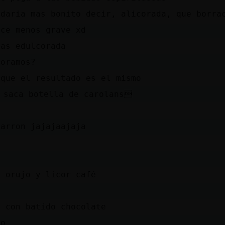
edaria mas bonito decir, alicorada, que borra
ece menos grave xd
mas edulcorada
coramos?
 que el resultado es el mismo
 saca botella de carolans
Marron jajajaajaja
e orujo y licor café
3 con batido chocolate
co