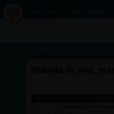
Chat
Foro
Blogs
Noticias
Iniciar
sesión
Portada
Historias
Canal #les_maduras
Historia de #les_m
¡Chatea
sin
publicidad!
Hour
Alias
Mensaje
[01:15]
Jirafa{Marron
Verdeuv
Crear
una