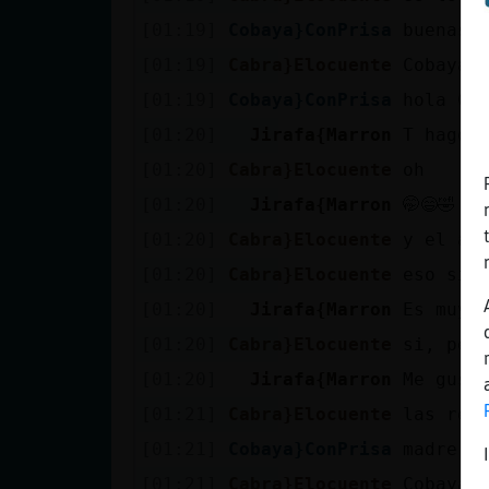
[01:19]
Cobaya}ConPrisa
buenas 
[01:19]
Cabra}Elocuente
Cobaya}
[01:19]
Cobaya}ConPrisa
hola Ca
[01:20]
Jirafa{Marron
T hago 
[01:20]
Cabra}Elocuente
oh
[01:20]
Jirafa{Marron
🤭😄🤣
[01:20]
Cabra}Elocuente
y el alg
[01:20]
Cabra}Elocuente
eso si 
[01:20]
Jirafa{Marron
Es muy 
[01:20]
Cabra}Elocuente
si, per
[01:20]
Jirafa{Marron
Me gust
[01:21]
Cabra}Elocuente
las rel
[01:21]
Cobaya}ConPrisa
madre m
[01:21]
Cabra}Elocuente
Cobaya}