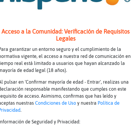
noches
ConPrisa buenas noches....
bra}Elocuente
Acceso a la Comunidad: Verificación de Requisitos
una almohada de nube para ti solita
Legales
Para garantizar un entorno seguro y el cumplimiento de la
normativa vigente, el acceso a nuestra red de comunicación en
tiempo real está limitado a usuarios que hayan alcanzado la
odon dulce, comi el a񯠰asado
mayoría de edad legal (18 años).
que lo he tomado..
Al pulsar en 'Confirmar mayoría de edad - Entrar', realizas una
pegajoso
declaración responsable manifestando que cumples con este
o ... al menoso lo comi recientemente...
requisito de acceso. Asimismo, confirmas que has leído y
an más las almendras
aceptas nuestras
Condiciones de Uso
y nuestra
Política de
Privacidad
.
lenas de turron?
ia como viene la morena xd
Información de Seguridad y Privacidad:
ConPrisa jajajaaj