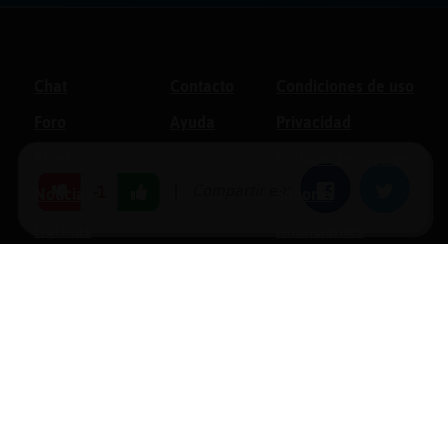
Chat
Contacto
Condiciones de uso
Foro
Ayuda
Privacidad
Blogs
Política de cookies
|
Compartir en:
Facebook
Twitter
-1
Noticias
Soporte
Normas
Anunciantes
Estadísticas
Historias
Tu foro gratis