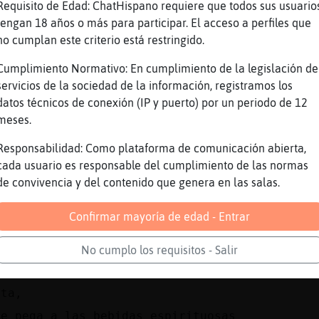
Requisito de Edad: ChatHispano requiere que todos sus usuario
 horas
tengan 18 años o más para participar. El acceso a perfiles que
no cumplan este criterio está restringido.
...
Cumplimiento Normativo: En cumplimiento de la legislación de
servicios de la sociedad de la información, registramos los
a el viernes
datos técnicos de conexión (IP y puerto) por un periodo de 12
aja
meses.
bebé cómo esponja
Responsabilidad: Como plataforma de comunicación abierta,
cada usuario es responsable del cumplimiento de las normas
 licor diario
de convivencia y del contenido que genera en las salas.
Confirmar mayoría de edad - Entrar
n poquito alicorada
afé q me desapareció de la cocina
No cumplo los requisitos - Salir
da, que bonita palabra
ita,
le pega a las bebidas espirituosas