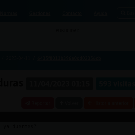
Bus
Normas
Gestiones
Contacto
Ayuda
PUBLICIDAD
2023-04-11
6435f8011b396a0dd02356cb
aduras
11/04/2023 01:15
593 visita
Reportar
Volver
Historia anterior
a ya duermes?