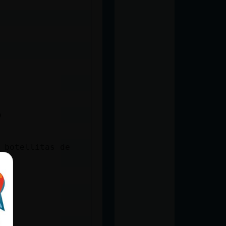
o
 botellitas de