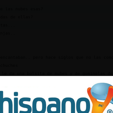
ue las nubes esas?
rdas de ellas?
itas...
onjas..
 encantaban.. pero hace siglos que no las com
 chuches
 le da una bolsita de nubes y de gominolas de
mpacho a chuches
s nubes..
ue mas anhelo