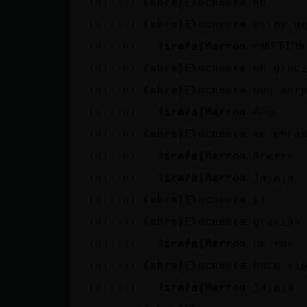
[01:15]
Cabra}Elocuente
no
cuenta
[01:15]
Cabra}Elocuente
estoy a
[01:16]
Jirafa{Marron
ACTION
[01:16]
Cabra}Elocuente
oh grac
Reservar
[01:16]
Cabra}Elocuente
qeu sor
alias
[01:16]
Jirafa{Marron
🤭😄
[01:16]
Cabra}Elocuente
me enca
Actualizar
[01:16]
Jirafa{Marron
Acerté
contraseña
[01:16]
Jirafa{Marron
Jajaja
[01:16]
Cabra}Elocuente
si..
[01:17]
Cabra}Elocuente
gracias
Actualizar
[01:17]
Jirafa{Marron
De res
IP virtual
[01:17]
Cabra}Elocuente
hace si
[01:17]
Jirafa{Marron
Jajaja