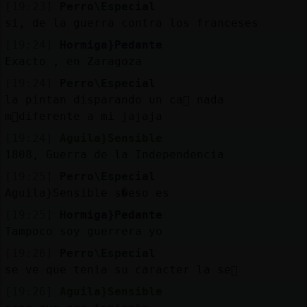
[19:23]
Perro\Especial
si, de la guerra contra los franceses
[19:24]
Hormiga}Pedante
Exacto , en Zaragoza
[19:24]
Perro\Especial
la pintan disparando un ca񯮬 nada
m᳠diferente a mi jajaja
[19:24]
Aguila}Sensible
1808, Guerra de la Independencia
[19:25]
Perro\Especial
Aguila}Sensible s�eso es
[19:25]
Hormiga}Pedante
Tampoco soy guerrera yo
[19:26]
Perro\Especial
se ve que tenia su caracter la se񯲡
[19:26]
Aguila}Sensible