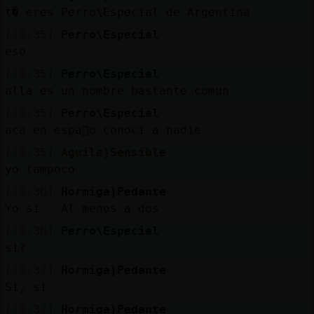
t� eres Perro\Especial de Argentina
[19:35]
Perro\Especial
eso
[19:35]
Perro\Especial
alla es un nombre bastante comun
[19:35]
Perro\Especial
aca en espa񡠮o conoci a nadie
[19:35]
Aguila}Sensible
yo tampoco
[19:36]
Hormiga}Pedante
Yo si . Al menos a dos
[19:36]
Perro\Especial
si?
[19:37]
Hormiga}Pedante
Si, si
[19:37]
Hormiga}Pedante