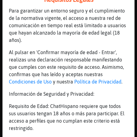
todos
[19:29]
Perro\Especial
Para garantizar un entorno seguro y el cumplimiento
imaginate correr con vestido largo y
de la normativa vigente, el acceso a nuestra red de
tacones
comunicación en tiempo real está limitado a usuarios
que hayan alcanzado la mayoría de edad legal (18
[19:29]
Tigre-SinRespeto
años).
y esas fladas
[19:29]
Tigre-SinRespeto
Al pulsar en 'Confirmar mayoría de edad - Entrar',
y corses
realizas una declaración responsable manifestando
que cumples con este requisito de acceso. Asimismo,
[19:30]
Aguila}Sensible
confirmas que has leído y aceptas nuestras
jajajaajaj
Condiciones de Uso
y nuestra
Política de Privacidad
.
[19:30]
Tigre-SinRespeto
depende dfel vestido largo cielo
Información de Seguridad y Privacidad:
[19:30]
Perro\Especial
Requisito de Edad: ChatHispano requiere que todos
Tigre-SinRespeto si fuera c󭯤o los soldados
sus usuarios tengan 18 años o más para participar. El
llevar� uno....
acceso a perfiles que no cumplan este criterio está
[19:31]
Tigre-SinRespeto
restringido.
y hoy en dia