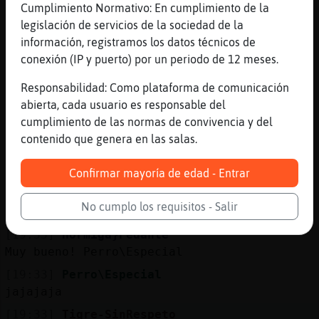
Cumplimiento Normativo: En cumplimiento de la
[19:31]
Tigre-SinRespeto
legislación de servicios de la sociedad de la
corre con tacones
información, registramos los datos técnicos de
[19:32]
Perro\Especial
conexión (IP y puerto) por un periodo de 12 meses.
por eso
Responsabilidad: Como plataforma de comunicación
[19:32]
Perro\Especial
abierta, cada usuario es responsable del
doble m鲩to la se񯲡
cumplimiento de las normas de convivencia y del
[19:32]
Tigre-SinRespeto
contenido que genera en las salas.
al dia siguiente los pies inflamados
Confirmar mayoría de edad - Entrar
[19:32]
Perro\Especial
lo bueno que si te quedabas sin balas le
No cumplo los requisitos - Salir
reboleabas un zapato y soldado menos
[19:33]
Hormiga}Pedante
Muy bueno! Perro\Especial
[19:33]
Perro\Especial
jajajaja
[19:33]
Tigre-SinRespeto