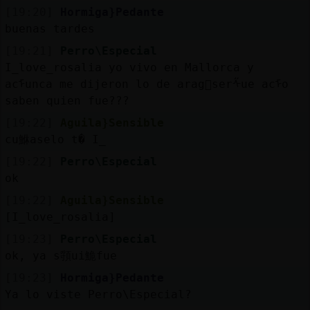
Mis
[19:20]
Hormiga}Pedante
blogs
buenas tardes
[19:21]
Perro\Especial
I_love_rosalia yo vivo en Mallorca y
acᠮunca me dijeron lo de arag󮬠serᠱue acᠮo
Mis
saben quien fue???
foros
[19:22]
Aguila}Sensible
cu鮴aselo t� I_
[19:22]
Perro\Especial
Registr
ok
un
canal
[19:22]
Aguila}Sensible
[I_love_rosalia]
[19:23]
Perro\Especial
ok, ya s頱ui鮠fue
Más
[19:23]
Hormiga}Pedante
gestion
Ya lo viste Perro\Especial?