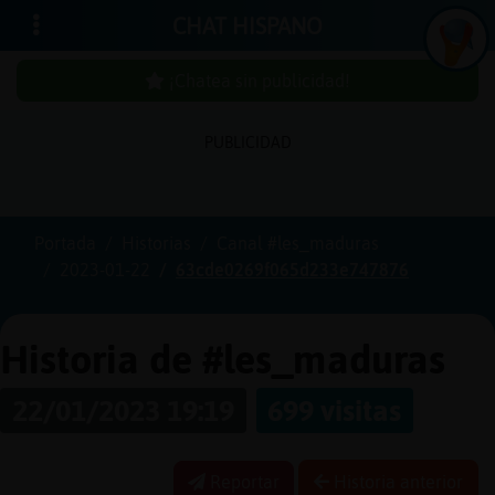
CHAT HISPANO
¡Chatea sin publicidad!
PUBLICIDAD
Iniciar
sesión
Portada
Historias
Canal #les_maduras
2023-01-22
63cde0269f065d233e747876
¡Chatea
sin
publici
Historia de #les_maduras
22/01/2023 19:19
699 visitas
Crear
una
Reportar
Historia anterior
cuenta