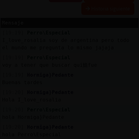
Historia siguiente
Mensaje
Reserva
[19:19]
Perro\Especial
alias
I_love_rosalia soy de argentina pero todo
el mundo me pregunta lo mismo jajaja
[19:19]
Perro\Especial
Actuali
voy a tener que buscar qui鮠fue
contras
[19:19]
Hormiga}Pedante
Buenas tardes
[19:20]
Hormiga}Pedante
Actuali
Hola I_love_rosalia
IP
[19:20]
Perro\Especial
virtual
hola Hormiga}Pedante
[19:20]
Hormiga}Pedante
hola Perro\Especial