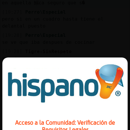
en aquella 鰯ca seguro que s�
[19:27]
Perro\Especial
pero si en un cuadro hasta tiene el
delantal puesto
[19:28]
Perro\Especial
se ve que iba despues de cocinar
[19:28]
Tigre-SinRespeto
soy de zaragoza
[19:28]
Tigre-SinRespeto
a saber los pintores muy machistas de esa
epoca muy machistas
[19:29]
Perro\Especial
Tigre-SinRespeto se ve que s�
[19:29]
Aguila}Sensible
solo los pintores?
Acceso a la Comunidad: Verificación de
[19:29]
Tigre-SinRespeto
Requisitos Legales