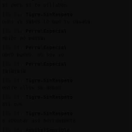
si pero si te pillaban
[19:33]
Tigre-SinRespeto
pues ya sabes lo que te pasaba
[19:33]
Perro\Especial
mejor no pensar
[19:34]
Perro\Especial
pero bueno, no soy yo
[19:34]
Perro\Especial
jajajaja
[19:34]
Tigre-SinRespeto
entre ellos se daban
[19:34]
Tigre-SinRespeto
asi que
[19:34]
Tigre-SinRespeto
a apuntar asu herramienta
[19:35]
Aguila}Sensible