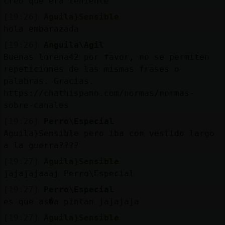
creo que era teniente
[19:26]
Aguila}Sensible
hola embarazada
[19:26]
Anguila\Agil
Buenas lorena42 por favor, no se permiten
repeticiones de las mismas frases o
palabras. Gracias.
https://chathispano.com/normas/normas-
sobre-canales
[19:26]
Perro\Especial
Aguila}Sensible pero iba con vestido largo
a la guerra????
[19:27]
Aguila}Sensible
jajajajaaaj Perro\Especial
[19:27]
Perro\Especial
es que as�a pintan jajajaja
[19:27]
Aguila}Sensible