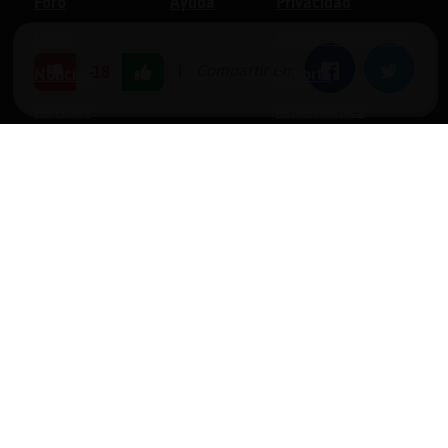
Foro
Ayuda
Privacidad
Blogs
Política de cookies
|
Compartir en:
Facebook
Twitter
-18
Noticias
Soporte
Normas
Anunciantes
Estadísticas
Historias
Tu foro gratis