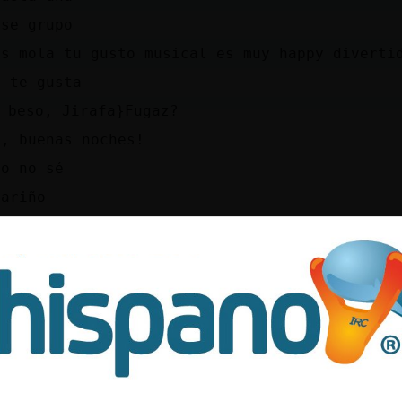
ese grupo
es mola tu gusto musical es muy happy diverti
l te gusta
i beso, Jirafa}Fugaz?
a, buenas noches!
no no sé
cariño
nick quiere decir, no hay tiempo para llorar 
llear..
a las que no lo sepan :$
opotamo_Paciente ay! si es que no se como se 
a
eres que te ense񥬠Jirafa}Fugaz?
ps://youtu.be/Ve1iq8p3Bt0