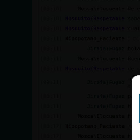
Mis blogs
[00:10]
Mosca\Elocuente
De 
[00:10]
Mosquito{Respetable
sab
[00:10]
Mosquito{Respetable
cua
Mis foros
[00:11]
Hipopotamo_Paciente
ߙ m
[00:11]
Jirafa}Fugaz
hol
[00:11]
Mosca\Elocuente
Bue
Registrar
un canal
[00:11]
Mosquito{Respetable
de 
mi 
[00:11]
Jirafa}Fugaz
tro
Más
[00:11]
Jirafa}Fugaz
par
gestiones
[00:11]
Jirafa}Fugaz
Hip
[00:11]
Mosca\Elocuente
Est
[00:12]
Hipopotamo_Paciente
ߑui
[00:12]
Mosca\Elocuente
htt