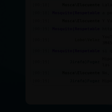
[00:18]
Mosca\Elocuente
Lal
[00:18]
Mosquito{Respetable
a p
[00:19]
Mosca\Elocuente
Y V
[00:19]
Mosquito{Respetable
htt
You
[00:19]
Lobo\Veloz
3M4
[00:19]
Mosquito{Respetable
si 
Hip
[00:19]
Jirafa}Fugaz
las
[00:19]
Mosca\Elocuente
No,
[00:19]
Jirafa}Fugaz
Hip