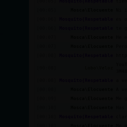
[00:05]
Mosquito{Respetable
tie
cuenta
[00:05]
Mosca\Elocuente
Ni 
[00:06]
Mosquito{Respetable
es 
[00:06]
Mosquito{Respetable
te 
Reservar
[00:07]
Mosca\Elocuente
He 
alias
[00:07]
Mosca\Elocuente
Per
[00:08]
Mosquito{Respetable
htt
Actualizar
You
[00:08]
Lobo\Veloz
contraseña
3M4
[00:08]
Mosquito{Respetable
a v
[00:08]
Mosca\Elocuente
A v
Actualizar
[00:09]
Mosca\Elocuente
Me 
IP virtual
[00:10]
Mosca\Elocuente
Has
[00:10]
Mosquito{Respetable
cla
[00:10]
Mosca\Elocuente
Me 