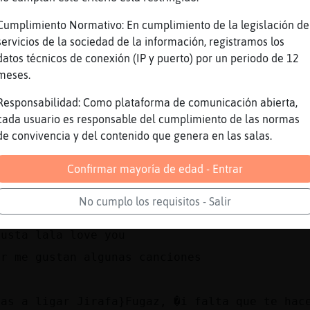
cias Mosca\Elocuente
a
Cumplimiento Normativo: En cumplimiento de la legislación de
servicios de la sociedad de la información, registramos los
s canciomes con tanta tristeza que drama
datos técnicos de conexión (IP y puerto) por un periodo de 12
a
meses.
opotamo_Paciente a ver, pero primero cuentame
Responsabilidad: Como plataforma de comunicación abierta,
adisticas
cada usuario es responsable del cumplimiento de las normas
las!)
de convivencia y del contenido que genera en las salas.
 ejempame la vida.....lo aunque creo que te g
ámc
Confirmar mayoría de edad - Entrar
mucho Mosquito{Respetable
No cumplo los requisitos - Salir
ate
gusta lala love you
er me gustan algunas canciones
vas a ligar Jirafa}Fugaz, �i falta que te hac