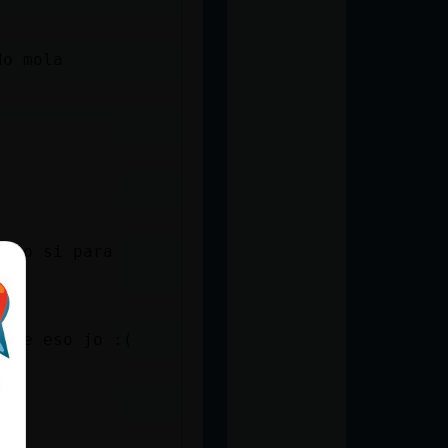
do mola
pero si para
hace eso jo :(