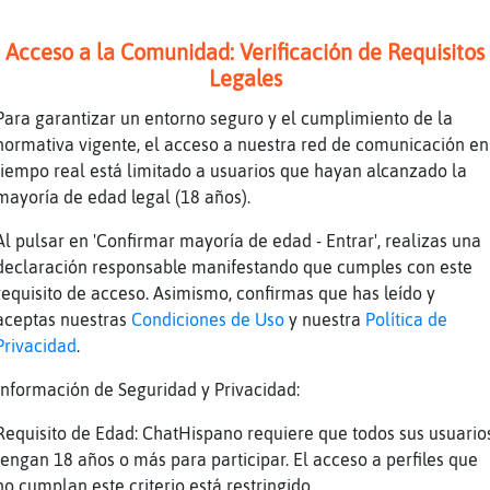
, soy muy mala aprendiendo cosas de esas eh y
enté y me salió sangre de la nariz.
Acceso a la Comunidad: Verificación de Requisitos
Legales
se si te renta xd
o que eso no serᠵn problema
Para garantizar un entorno seguro y el cumplimiento de la
normativa vigente, el acceso a nuestra red de comunicación en
e
tiempo real está limitado a usuarios que hayan alcanzado la
encanta Mosca\Elocuente
mayoría de edad legal (18 años).
conocías??
Al pulsar en 'Confirmar mayoría de edad - Entrar', realizas una
verdad es que no te lo agradezco mucho
declaración responsable manifestando que cumples con este
no, entonces aquí se liga o no se liga?
requisito de acceso. Asimismo, confirmas que has leído y
aceptas nuestras
Condiciones de Uso
y nuestra
Política de
opotamo_Paciente cuéntame tu que llevas un ti
Privacidad
.
Información de Seguridad y Privacidad:
 boda?
estad�icas estᮠun poco en nuestra contra, Jira
Requisito de Edad: ChatHispano requiere que todos sus usuario
tece que intentemos cambiarlas?
tengan 18 años o más para participar. El acceso a perfiles que
no cumplan este criterio está restringido.