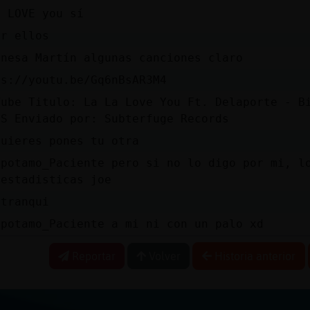
a LOVE you sí
or ellos
anesa Martín algunas canciones claro
ps://youtu.be/Gq6nBsAR3M4
Tube Titulo: La La Love You Ft. Delaporte - B
5S Enviado por: Subterfuge Records
quieres pones tu otra
opotamo_Paciente pero si no lo digo por mi, l
 estadisticas joe
 tranqui
opotamo_Paciente a mi ni con un palo xd
Reportar
Volver
Historia anterior