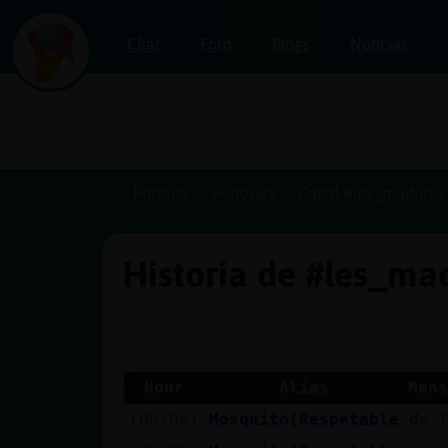
Chat
Foro
Blogs
Noticias
Iniciar
sesión
Portada
Historias
Canal #les_maduras
Historia de #les_m
¡Chatea
sin
publicidad!
Hour
Alias
Mens
[00:04]
Mosquito{Respetable
de 
Crear
una