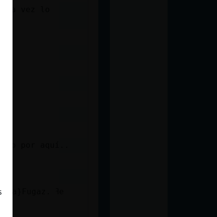
 una vez lo
empo por aquí..
fa}Fugaz. ߔe
s