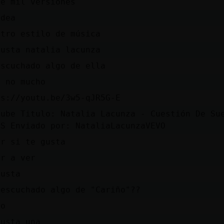
ne mil versiones
idea
otro estilo de música
gusta natalia lacunza
escuchado algo de ella
o no mucho
ps://youtu.be/3w5-qJR5G-E
Tube Titulo: Natalia Lacunza - Cuestión De Su
8S Enviado por: NataliaLacunzaVEVO
er si te gusta
er a ver
gusta
 escuchado algo de "Cariño"??
ro
gusta una