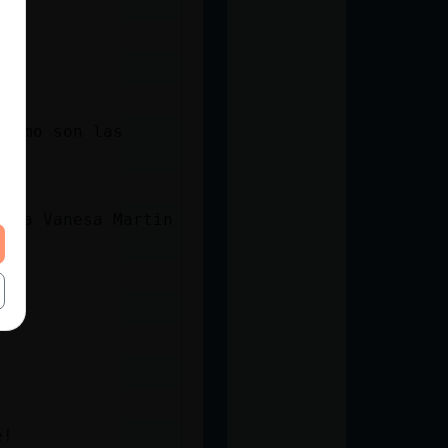
 como son las
usta Vanesa Martin
e!