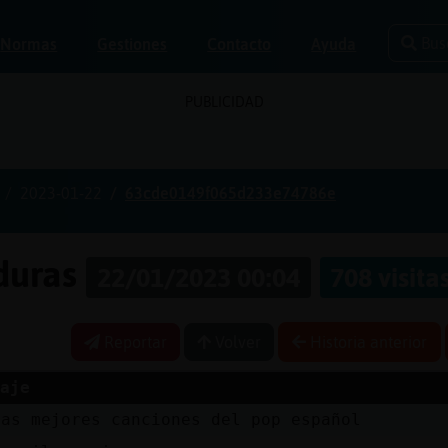
Bus
Normas
Gestiones
Contacto
Ayuda
PUBLICIDAD
2023-01-22
63cde0149f065d233e74786e
aduras
22/01/2023 00:04
708 visita
Reportar
Volver
Historia anterior
aje
las mejores canciones del pop español