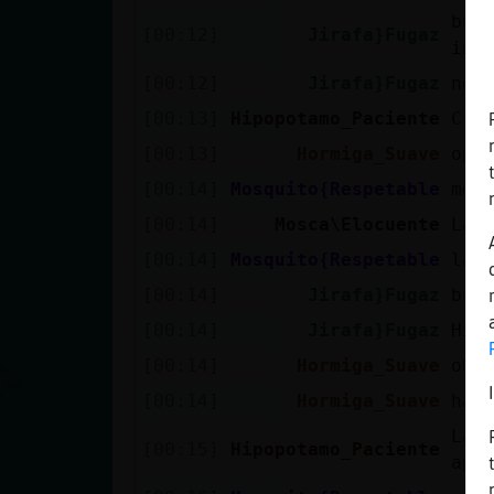
buf
[00:12]
Jirafa}Fugaz
int
[00:12]
Jirafa}Fugaz
no 
[00:13]
Hipopotamo_Paciente
Cre
[00:13]
Hormiga_Suave
opm
[00:14]
Mosquito{Respetable
me 
[00:14]
Mosca\Elocuente
La 
[00:14]
Mosquito{Respetable
la 
[00:14]
Jirafa}Fugaz
bue
[00:14]
Jirafa}Fugaz
Hip
[00:14]
Hormiga_Suave
oO
[00:14]
Hormiga_Suave
hay
Las 
[00:15]
Hipopotamo_Paciente
ape