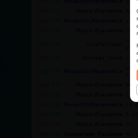
[00:16]
Mosquito{Respetable
gra
[00:16]
Mosca\Elocuente
Nad
[00:16]
Mosquito{Respetable
esa
[00:16]
Mosca\Elocuente
Jaj
Hip
[00:17]
Jirafa}Fugaz
est
[00:17]
Hormiga_Suave
(P�
por
[00:17]
Mosquito{Respetable
Arr
[00:17]
Mosca\Elocuente
No 
[00:17]
Mosca\Elocuente
Fij
[00:18]
Mosquito{Respetable
te 
[00:18]
Mosca\Elocuente
A v
[00:18]
Mosca\Elocuente
Sí
[00:18]
Hipopotamo_Paciente
No 