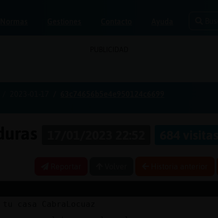
Bus
Normas
Gestiones
Contacto
Ayuda
PUBLICIDAD
2023-01-17
63c74656b5e4e950124c6699
aduras
17/01/2023 22:52
684 visita
Reportar
Volver
Historia anterior
 tu casa CabraLocuaz