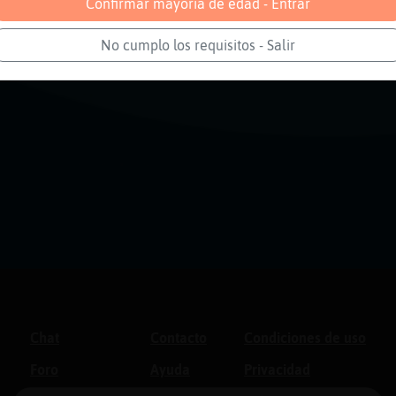
Confirmar mayoría de edad - Entrar
No cumplo los requisitos - Salir
Chat
Contacto
Condiciones de uso
Foro
Ayuda
Privacidad