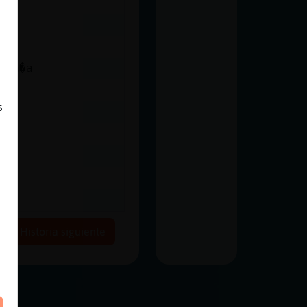
ara�a
s
Historia siguiente