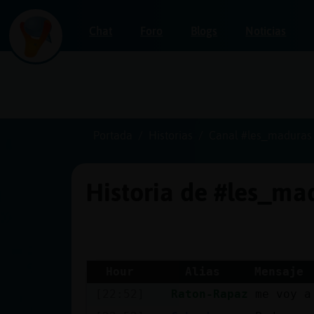
Chat
Foro
Blogs
Noticias
Iniciar
sesión
Portada
Historias
Canal #les_maduras
Historia de #les_m
¡Chatea
sin
publicidad!
Hour
Alias
Mensaje
[22:52]
Raton-Rapaz
me voy a
Crear
una