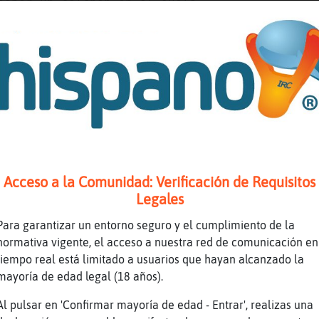
poner un colchon en el suelo
a? ok
a񡮡 lo metemos debajo de la cama y ya esta
ejen tener Lunas
icen que con la que hay en el cielo tengo suf
a se llamaba luna
Acceso a la Comunidad: Verificación de Requisitos
Legales
Para garantizar un entorno seguro y el cumplimiento de la
traerla
normativa vigente, el acceso a nuestra red de comunicación en
o mi hermano
tiempo real está limitado a usuarios que hayan alcanzado la
sta ver videos de monos
mayoría de edad legal (18 años).
Al pulsar en 'Confirmar mayoría de edad - Entrar', realizas una