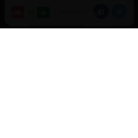
Blogs
Política de cookies
|
Compartir en:
Facebook
Twitter
13
Noticias
Soporte
Normas
Anunciantes
Estadísticas
Historias
Tu foro gratis
opyright © 1996-2026 Chat Hispano, S.L.U. Todos los derechos reservado