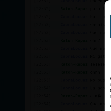
[22:52]
CabraLocuaz
Podemos 
cuenta
[22:52]
Raton-Rapaz
para lun
[22:52]
CabraLocuaz
Por la m
[22:53]
CabraLocuaz
Cachis
Reservar
[22:53]
CabraLocuaz
Que no m
alias
[22:53]
Raton-Rapaz
ehn?
[22:53]
CabraLocuaz
Que me d
Actualizar
[22:53]
CabraLocuaz
Mi gatit
contraseña
[22:53]
Raton-Rapaz
jejeje
[22:53]
Raton-Rapaz
ohhh
[22:53]
CabraLocuaz
No pude 
Actualizar
[22:54]
CabraLocuaz
La adopt
IP virtual
[22:54]
Raton-Rapaz
a m�e gu
[22:54]
CabraLocuaz
Que mona