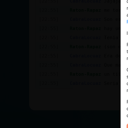
[22:55]
CabraLocuaz
Jajajaja
Mis blogs
[22:55]
Raton-Rapaz
me tortu
[22:55]
CabraLocuaz
Son espe
Mis foros
[22:55]
Raton-Rapaz
hay uno 
[22:55]
CabraLocuaz
Tenia un
[22:55]
Raton-Rapaz
(son eso
Registrar
[22:55]
CabraLocuaz
Era de e
un canal
[22:55]
CabraLocuaz
Que mala
[22:55]
Raton-Rapaz
un titi?
[22:55]
CabraLocuaz
Seria un
Más
gestiones