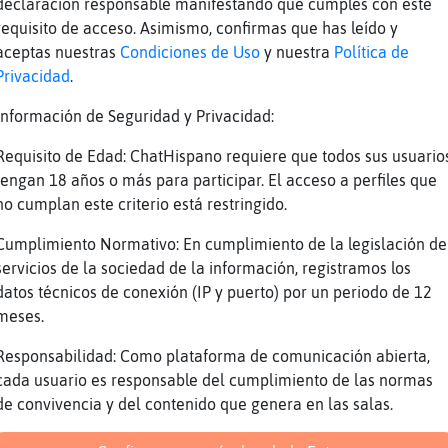
jaja
declaración responsable manifestando que cumples con este
requisito de acceso. Asimismo, confirmas que has leído y
ro.. no podr頣onvivir nunca con uno
aceptas nuestras
Condiciones de Uso
y nuestra
Política de
ciales
Privacidad
.
que publica casi a diario alguno con su mono 
Información de Seguridad y Privacidad:
a compi de instituto que tenia uno
Requisito de Edad: ChatHispano requiere que todos sus usuario
s con los brazos tan largos)
tengan 18 años o más para participar. El acceso a perfiles que
sos peque�os
no cumplan este criterio está restringido.
 leche tenia
Cumplimiento Normativo: En cumplimiento de la legislación de
servicios de la sociedad de la información, registramos los
 titi
datos técnicos de conexión (IP y puerto) por un periodo de 12
meses.
Reportar
Volver
Historia anterior
Responsabilidad: Como plataforma de comunicación abierta,
cada usuario es responsable del cumplimiento de las normas
de convivencia y del contenido que genera en las salas.