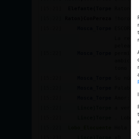
Mis blogs
[15:21]
Elefante{Torpe
Raton}C
[15:22]
Raton}ConPereza
!horosc
[15:22]
Mosca_Torpe
ESCORPI
Mis foros
La rela
peleas 
[15:22]
Mosca_Torpe
permiti
Registrar
ambicio
un canal
tono vi
[15:22]
Mosca_Torpe
Su núme
[15:22]
Mosca_Torpe
Palabra
Más
[15:22]
Mosca_Torpe
Amor: *
gestiones
[15:22]
Lince}Torpe
a ver a
[15:22]
Lince}Torpe
. Lobo_
[15:22]
Lobo_Elocuente
Hola Li
[15:23]
Lince}Torpe
xD