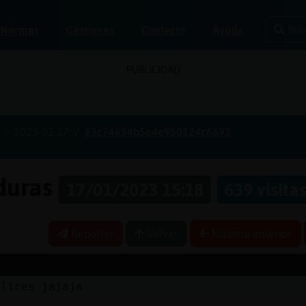
Bus
Normas
Gestiones
Contacto
Ayuda
PUBLICIDAD
2023-01-17
63c74654b5e4e950124c6693
aduras
17/01/2023 15:18
639 visita
Reportar
Volver
Historia anterior
elices jajaja