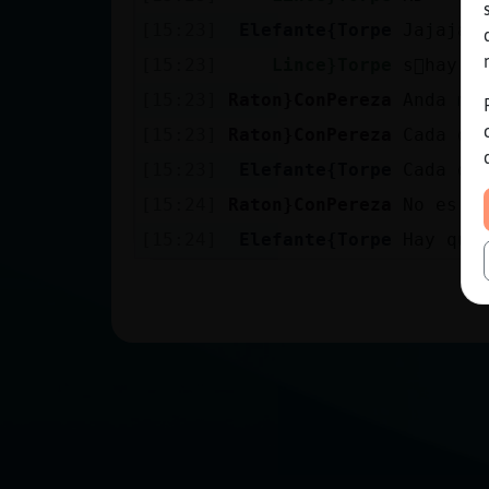
[15:23]
Elefante{Torpe
Jajajaj
[15:23]
Lince}Torpe
s󬯠hay q
[15:23]
Raton}ConPereza
Anda mi
[15:23]
Raton}ConPereza
Cada d�
[15:23]
Elefante{Torpe
Cada di
[15:24]
Raton}ConPereza
No es i
[15:24]
Elefante{Torpe
Hay que