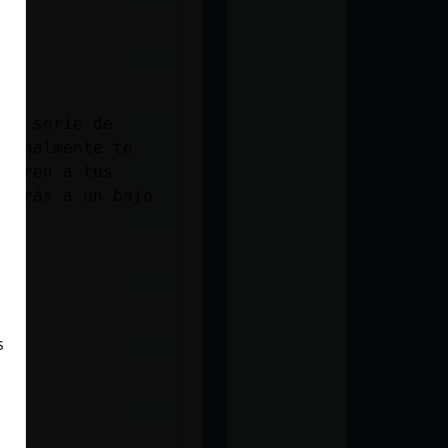
una serie de
sionalmente te
 abren a tus
nderás a un bajo
s