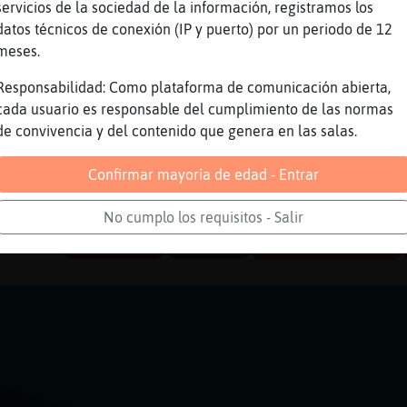
servicios de la sociedad de la información, registramos los
aja
datos técnicos de conexión (IP y puerto) por un periodo de 12
meses.
ue ense񡲬e modales xD
ra, Lobo_Elocuente amplia posibilidades
Responsabilidad: Como plataforma de comunicación abierta,
cada usuario es responsable del cumplimiento de las normas
me gusta m�s
de convivencia y del contenido que genera en las salas.
a aprende algo nuevo
ntuotiva, pero se se esfuerza
Confirmar mayoría de edad - Entrar
 quererla
No cumplo los requisitos - Salir
Reportar
Volver
Historia anterior