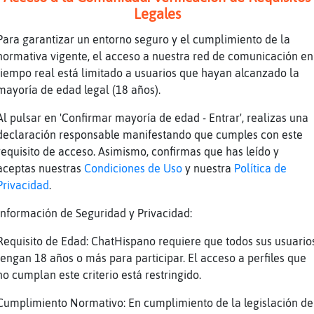
Legales
onPereza tomo nota jajaja
Para garantizar un entorno seguro y el cumplimiento de la
opo escorpio
normativa vigente, el acceso a nuestra red de comunicación en
O:
tiempo real está limitado a usuarios que hayan alcanzado la
ción con tu pareja puede empeorarse debido a 
mayoría de edad legal (18 años).
continuas que acabarán por preocuparte. Profe
Al pulsar en 'Confirmar mayoría de edad - Entrar', realizas una
rás mirar más allá y ver posibilidades que se
declaración responsable manifestando que cumples con este
nes. Hoy te faltará espíritu de aventura y te
requisito de acceso. Asimismo, confirmas que has leído y
tal.
aceptas nuestras
Condiciones de Uso
y nuestra
Política de
ro de la suerte es el 31
Privacidad
.
 clave: Posibilidad.
Información de Seguridad y Privacidad:
* Dinero: ** Trabajo: **** Salud: *****
Requisito de Edad: ChatHispano requiere que todos sus usuario
hora Elefante{Torpe
tengan 18 años o más para participar. El acceso a perfiles que
Elocuente buenas tardes
no cumplan este criterio está restringido.
nce}Torpe! aquí estamos.. y tú?
Cumplimiento Normativo: En cumplimiento de la legislación de