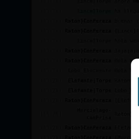
[15:18]
Lince}Torpe
ahora m
cuenta
[15:18]
Lince}Torpe
ha lleg
[15:18]
Raton}ConPereza
Buenas 
[15:18]
Raton}ConPereza
[Lince}
Reservar
[15:18]
Lince}Torpe
hola we
alias
[15:19]
Raton}ConPereza
Jajajaj
[15:19]
Raton}ConPereza
Hola Lo
Actualizar
[15:19]
Lobo_Elocuente
Hola Ra
contraseña
[15:20]
Elefante{Torpe
Raton}C
[15:20]
Elefante{Torpe
Lobo_El
[15:20]
Raton}ConPereza
[Elefan
Actualizar
Murcielago-
IP virtual
[15:20]
Raton}C
ConPrisa
[15:20]
Raton}ConPereza
Elefant
[15:20]
Raton}ConPereza
[Murcie