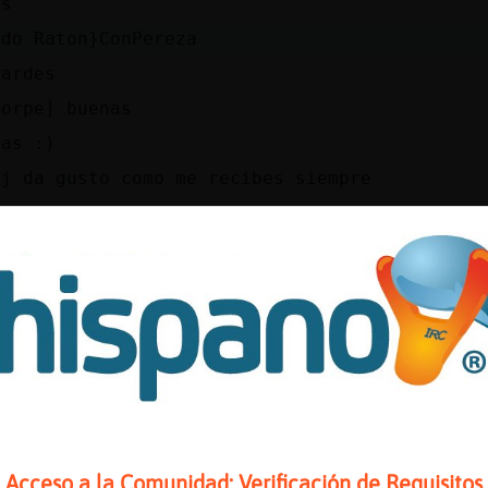
�s
ado Raton}ConPereza
tardes
Torpe] buenas
nas :)
aj da gusto como me recibes siempre
bo_Elocuente
ton}ConPereza! Me alegro de verte :)
onPereza buenas tardes :)
ocuente buenas tardes :)
te{Torpe] buenas
onPereza, muy buenas!!
e{Torpe, farandula solo contesta al hola
Acceso a la Comunidad: Verificación de Requisitos
lago-ConPrisa] buenas