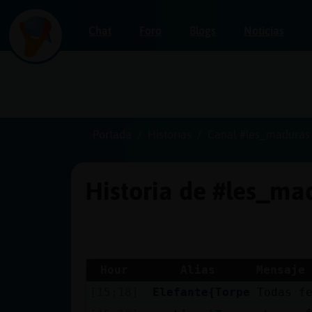
Chat
Foro
Blogs
Noticias
Iniciar
sesión
Portada
Historias
Canal #les_maduras
Historia de #les_m
¡Chatea
sin
publicidad!
Hour
Alias
Mensaje
[15:18]
Elefante{Torpe
Todas f
Crear
una