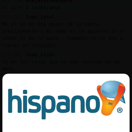
[23:34]
Oveja}SinRespeto
el aire q respiramos
[23:35]
Topo_Letal
No si yo no soy quien te lo cobra
precisamente a mi como si te quieres ir a
dónde te de la gana , tampoco te lo voy a
cobrar yo jajajaja
[23:36]
Topo_Letal
Yo en las cosas que no van conmigo no me
meto
[23:36]
Topo_Letal
Hay que ser educada
[23:36]
Oveja}SinRespeto
eso siempre
[23:36]
Oveja}SinRespeto
educada y limpia
[23:36]
Oveja}SinRespeto