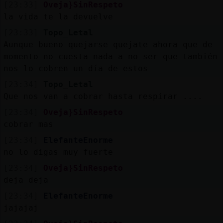
Mis
[23:33]
Oveja}SinRespeto
blogs
la vida te la devuelve
[23:33]
Topo_Letal
Aunque bueno quejarse quejate ahora que de
momento no cuesta nada a no ser que también
Mis
nos lo cobren un día de estos
foros
[23:34]
Topo_Letal
Que nos van a cobrar hasta respirar ....
[23:34]
Oveja}SinRespeto
Registr
cobrar mas
un
[23:34]
ElefanteEnorme
canal
no lo digas muy fuerte
[23:34]
Oveja}SinRespeto
deja deja
Más
[23:34]
ElefanteEnorme
gestion
jajajaj