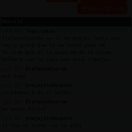
Historia siguiente
Mensaje
Reserva
[23:32]
Topo_Letal
alias
ElefanteEnorme no te me quejes tanto que
hay a gente que la va mucho peor eh .....
Yo creo que en la vida verán la misma ....
Quédate con la tuya sea poca o mucha
Actuali
contras
[23:32]
ElefanteEnorme
eso hago
[23:32]
Oveja}SinRespeto
yo pienso q es el karma
Actuali
IP
[23:32]
ElefanteEnorme
virtual
me quejo mucho?
[23:32]
Oveja}SinRespeto
si una es buena con la vida