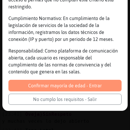
Desde luego ......
restringido.
[23:38]
Oveja}SinRespeto
eso sera el sue�o
Cumplimiento Normativo: En cumplimiento de la
legislación de servicios de la sociedad de la
[23:39]
Topo_Letal
información, registramos los datos técnicos de
........ Espero
conexión (IP y puerto) por un periodo de 12 meses.
[23:40]
Topo_Letal
Me llevo muy bien con ella pero nunca sabe
Responsabilidad: Como plataforma de comunicación
por dónde la voy a salir o no se lo espera
abierta, cada usuario es responsable del
cumplimiento de las normas de convivencia y del
[23:40]
Topo_Letal
contenido que genera en las salas.
Cómo la mayoría de la gente ....
[23:40]
Oveja}SinRespeto
Confirmar mayoría de edad - Entrar
no se
[23:40]
Oveja}SinRespeto
No cumplo los requisitos - Salir
yo entro poco
[23:41]
Oveja}SinRespeto
y muchas veces lo dejo abierto