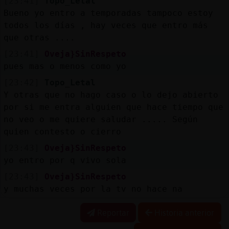
[23:41]
Topo_Letal
Bueno yo entro a temporadas tampoco estoy
todos los días , hay veces que entro más
que otras ....
[23:41]
Oveja}SinRespeto
pues mas o menos como yo
[23:42]
Topo_Letal
Y otras que no hago caso o lo dejo abierto
por si me entra alguien que hace tiempo que
no veo o me quiere saludar ..... Según
quien contesto o cierro
[23:43]
Oveja}SinRespeto
yo entro por q vivo sola
[23:43]
Oveja}SinRespeto
y muchas veces por la tv no hace na
Reportar
Historia anterior