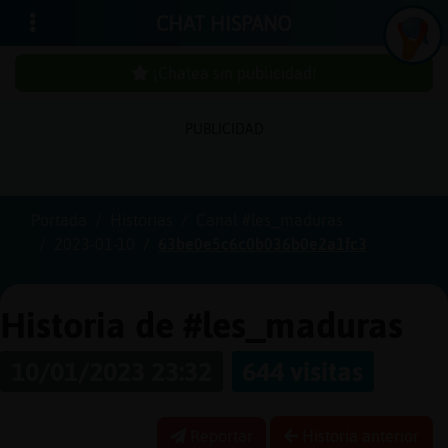
CHAT HISPANO
¡Chatea sin publicidad!
PUBLICIDAD
Iniciar
sesión
Portada
Historias
Canal #les_maduras
2023-01-10
63be0e5c6c0b036b0e2a1fc3
¡Chatea
sin
publici
Historia de #les_maduras
10/01/2023 23:32
644 visitas
Crear
una
Reportar
Historia anterior
cuenta