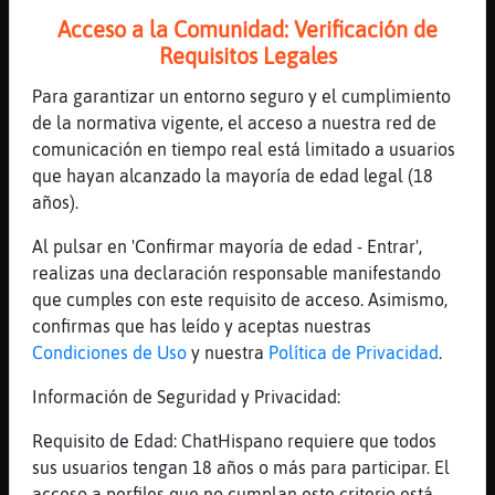
:)
Acceso a la Comunidad: Verificación de
[23:36]
ElefanteEnorme
Requisitos Legales
bueno chicas, me voy a descansar
Para garantizar un entorno seguro y el cumplimiento
[23:36]
Topo_Letal
de la normativa vigente, el acceso a nuestra red de
Claro ... Una cosa no se distingue de otra
comunicación en tiempo real está limitado a usuarios
eh
que hayan alcanzado la mayoría de edad legal (18
[23:37]
ElefanteEnorme
años).
tened buena noche
Al pulsar en 'Confirmar mayoría de edad - Entrar',
[23:37]
Topo_Letal
realizas una declaración responsable manifestando
Igualmente guapa sueña con los angelitos 😘
que cumples con este requisito de acceso. Asimismo,
[23:37]
ElefanteEnorme
confirmas que has leído y aceptas nuestras
xd
Condiciones de Uso
y nuestra
Política de Privacidad
.
[23:38]
Topo_Letal
Información de Seguridad y Privacidad:
Para una que se despide y mira que
contestación me da ....
Requisito de Edad: ChatHispano requiere que todos
sus usuarios tengan 18 años o más para participar. El
[23:38]
Topo_Letal
acceso a perfiles que no cumplan este criterio está