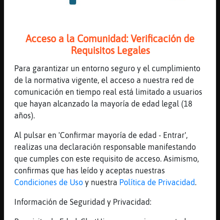
vaya, no recibes bien las gracias XD
[23:15]
GataReal
anda ahora salto el muñequito en vez de las
Acceso a la Comunidad: Verificación de
letras... que ha pasado
Requisitos Legales
[23:15]
Mosca}Breve
lo pusiste en may�sculas
Para garantizar un entorno seguro y el cumplimiento
de la normativa vigente, el acceso a nuestra red de
[23:15]
GataReal
comunicación en tiempo real está limitado a usuarios
me gusta la voz d
que hayan alcanzado la mayoría de edad legal (18
[23:16]
GataReal
años).
ahhh, es por eso.. ayyy cuanto que aprender
Al pulsar en 'Confirmar mayoría de edad - Entrar',
[23:16]
GataReal
realizas una declaración responsable manifestando
Hormiga}Eficiente: uyyyy casi toda la
que cumples con este requisito de acceso. Asimismo,
atención.. un 75 ya me parece todo un reto
confirmas que has leído y aceptas nuestras
[23:17]
Hormiga}Eficiente
Condiciones de Uso
y nuestra
Política de Privacidad
.
ahora ya ha bajado al 50% xD
Información de Seguridad y Privacidad:
[23:18]
GataReal
Hormiga}Eficiente regálame una canción, me