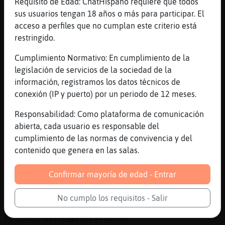
Requisito de Edad: ChatHispano requiere que todos
haría ilusión.... podrías complacerme en
sus usuarios tengan 18 años o más para participar. El
eso
acceso a perfiles que no cumplan este criterio está
[23:18]
Hormiga}Eficiente
restringido.
no puedo :_
Cumplimiento Normativo: En cumplimiento de la
[23:18]
Culebra-Transparente
legislación de servicios de la sociedad de la
Hola
información, registramos los datos técnicos de
[23:18]
Mosca}Breve
conexión (IP y puerto) por un periodo de 12 meses.
hola Culebra-Transparente
Responsabilidad: Como plataforma de comunicación
[23:18]
GataReal
abierta, cada usuario es responsable del
Hormiga}Eficiente: mejor, me gustan los
cumplimiento de las normas de convivencia y del
retos
contenido que genera en las salas.
[23:18]
Hormiga}Eficiente
hola, Culebra-Transparente
Confirmar mayoría de edad - Entrar
[23:19]
Culebra-Transparente
No cumplo los requisitos - Salir
Hola chicas
[23:19]
Hormiga}Eficiente