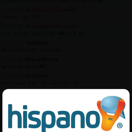
tienes ahora mismo toda mi atenci�n
[23:13]
Hormiga}Eficiente
bueno, un 75%
[23:14]
Hormiga}Eficiente
que estoy buscando m�sica xD
[23:14]
GataReal
Mosca}Breve: gracias
[23:14]
Mosca}Breve
gracias porqu�?
[23:14]
GataReal
esta vez por la canción ;D
[23:14]
Mosca}Breve
ah, no las merece
[23:14]
Mosca}Breve
es una canci󮠴riste
[23:14]
GataReal