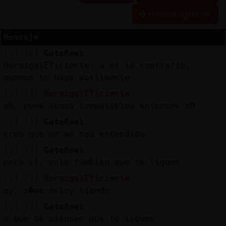
Historia siguiente
Mensaje
Reserva
[23:10]
GataReal
alias
Hormiga}Eficiente: a mi lo contrario,
aunque lo haga sutilmente
[23:11]
Hormiga}Eficiente
Actuali
ah, pues somos compatibles entonces xD
contras
[23:11]
GataReal
creo que no me has entendido
[23:12]
GataReal
Actuali
pero si, mola tambien que te liguen
IP
[23:12]
Hormiga}Eficiente
virtual
ay, s�me estoy liando
[23:12]
GataReal
o que se piensen que te liguen