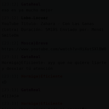
Mis
[23:12]
GataReal
blogs
eso es ya mucho mejor
[23:12]
Lobo-Locuaz
YouTube Titulo: Zahara - Con Las Ganas
(Letra) Duración: 5M10S Enviado por: Mendi
Mis
SmileOm
foros
[23:12]
Mosca}Breve
https://www.youtube.com/watch?v=HiXutSXlBW0
[23:13]
GataReal
Registr
Hormiga}Eficiente: ayy que no quiero liarte
un
y desviar tú atención
canal
[23:13]
Hormiga}Eficiente
xD
[23:13]
GataReal
Más
ajjjaja
gestion
[23:13]
Hormiga}Eficiente