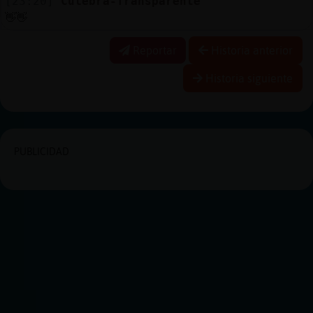
[23:20]
Culebra-Transparente
👋👋
Reportar
Historia anterior
Historia siguiente
PUBLICIDAD