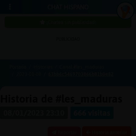
CHAT HISPANO
¡Chatea sin publicidad!
PUBLICIDAD
Iniciar
sesión
Portada
Historias
Canal #les_maduras
2023-01-08
63bb6c5469703866b81b0e82
¡Chatea
sin
publici
Historia de #les_maduras
08/01/2023 23:10
666 visitas
Crear
una
Reportar
Historia anterior
cuenta