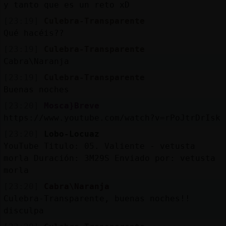
y tanto que es un reto xD
[23:19]
Culebra-Transparente
Qué hacéis??
[23:19]
Culebra-Transparente
Cabra\Naranja
[23:19]
Culebra-Transparente
Buenas noches
[23:20]
Mosca}Breve
https://www.youtube.com/watch?v=rPoJtrDrIsk
[23:20]
Lobo-Locuaz
YouTube Titulo: 05. Valiente - vetusta
morla Duración: 3M29S Enviado por: vetusta
morla
[23:20]
Cabra\Naranja
Culebra-Transparente, buenas noches!!
disculpa