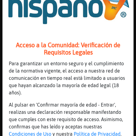
Mis
OvejaEficiente
: Carallo! Mi Canción,
blogs
Anguila}SinLuces
OvejaEficiente
: Puffff
Anguila}SinLuces
: Andaaaaaa
OvejaEficiente
: Esa es mi canción.
Mis
Anguila}SinLuces
: Jajaa he acertao
Acceso a la Comunidad: Verificación de
foros
sin saber
Requisitos Legales
...
Para garantizar un entorno seguro y el cumplimiento
de la normativa vigente, el acceso a nuestra red de
Registr
37 líneas de 4 usuarios
536 visitas
-4 puntos
comunicación en tiempo real está limitado a usuarios
un
que hayan alcanzado la mayoría de edad legal (18
canal
Canal #les_amistad
-
28/01/2023 19:27
años).
Al pulsar en 'Confirmar mayoría de edad - Entrar',
Caiman}Paciente
: Buenas tardes.
realizas una declaración responsable manifestando
Más
Caiman}Paciente
: Esa Mabel_!!! Yo
que cumples con este requisito de acceso. Asimismo,
gestion
tampoco valgo ya pa ciudad.
confirmas que has leído y aceptas nuestras
Raton\Feroz
: [Caiman}Paciente]
Condiciones de Uso
y nuestra
Política de Privacidad
.