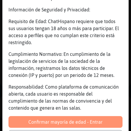
buenasssss
Información de Seguridad y Privacidad:
Raton\Feroz
: Jajjaaj Caiman}Paciente
yo si
Requisito de Edad: ChatHispano requiere que todos
Caiman}Paciente
: Te estaba
sus usuarios tengan 18 años o más para participar. El
escuchando.
acceso a perfiles que no cumplan este criterio está
...
restringido.
29 líneas de 2 usuarios
604 visitas
-7 puntos
Cumplimiento Normativo: En cumplimiento de la
legislación de servicios de la sociedad de la
información, registramos los datos técnicos de
1
conexión (IP y puerto) por un periodo de 12 meses.
Responsabilidad: Como plataforma de comunicación
abierta, cada usuario es responsable del
cumplimiento de las normas de convivencia y del
PUBLICIDAD
contenido que genera en las salas.
Confirmar mayoría de edad - Entrar