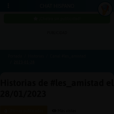
CHAT HISPANO
¡Chatea sin publicidad!
PUBLICIDAD
Iniciar
sesión
Portada
Historias
Canal #les_amistad
2023-01-28
¡Chatea
sin
publici
Historias de #les_amistad el
28/01/2023
Crear
una
Últimas publicadas
Más vistas
cuenta