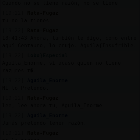
Cuando no se tiene razón, no se tiene
[19:22]
Rata-Fugaz
tu no la tienes
[19:22]
Rata-Fugaz
18:41:43
Ahora, también te digo, como entre
aquí Centauro, lo crujo. Aguila{Insufrible.
[19:22]
Lobo}Especial
Aguila_Enorme, si acaso quien no tiene
raz󮠥res t�.
[19:22]
Aguila_Enorme
Ni lo Pretendo.
[19:22]
Rata-Fugaz
lee, lee ahora tu, Aguila_Enorme
[19:22]
Aguila_Enorme
Jamás pretendo tener razón.
[19:22]
Rata-Fugaz