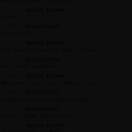
No podría vivir sin ellos.
[19:47]
Aguila_Enorme
Todos.
[19:47]
AnguilaDebil
Te entiendo
[19:47]
Aguila_Enorme
Los destinos son de 2años, mínimo.
[19:47]
AnguilaDebil
He tenido animales
[19:47]
Aguila_Enorme
No podría vivir sin todos ellos!
[19:48]
DelfinVerde
[Aguila_Enorme] est᳠escuchando?
[19:48]
AnguilaDebil
Igual sigues donde estás
[19:48]
Aguila_Enorme