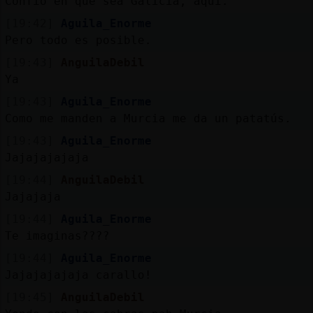
Confío en que sea Galicia, aquí.
[19:42]
Aguila_Enorme
Pero todo es posible.
[19:43]
AnguilaDebil
Ya
[19:43]
Aguila_Enorme
Como me manden a Murcia me da un patatús.
[19:43]
Aguila_Enorme
Jajajajajaja
[19:44]
AnguilaDebil
Jajajaja
[19:44]
Aguila_Enorme
Te imaginas????
[19:44]
Aguila_Enorme
Jajajajajaja carallo!
[19:45]
AnguilaDebil