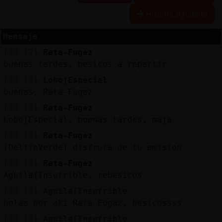
Historia siguiente
Mensaje
Reserva
[19:12]
Rata-Fugaz
alias
buenas tardes, besicos a repartir
[19:13]
Lobo}Especial
buenas, Rata-Fugaz
Actuali
[19:13]
Rata-Fugaz
contras
Lobo}Especial, buenas tardes, maja
[19:13]
Rata-Fugaz
[DelfinVerde] disfruta de tu emision
Actuali
[19:13]
Rata-Fugaz
IP
Aguila{Insufrible, rebesicos
virtual
[19:13]
Aguila{Insufrible
holaa por aki Rata-Fugaz, besicossss
[19:13]
Aguila{Insufrible