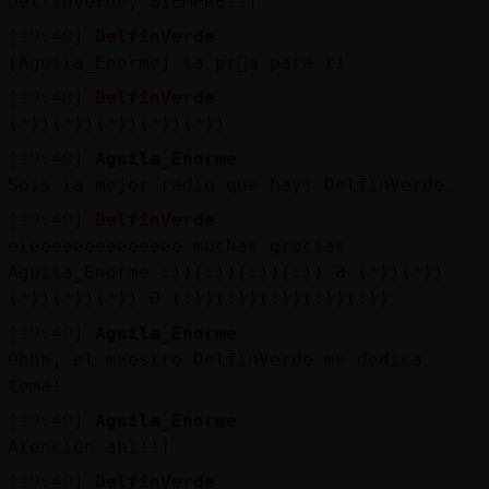
DelfinVerde, SIEMPRE!!!
[19:48]
DelfinVerde
[Aguila_Enorme] la pr󸩭a para ti
[19:48]
DelfinVerde
(:))(:))(:))(:))(:))
[19:48]
Aguila_Enorme
Sois la mejor radio que hay! DelfinVerde.
[19:49]
DelfinVerde
oleeeeeeeeeeeeee muchas gracias
Aguila_Enorme :))(:))(:))(:)) Ə (:))(:))
(:))(:))(:)) Ə (:))(:))(:))(:))(:))
[19:49]
Aguila_Enorme
Ohhh, el maestro DelfinVerde me dedica
tema!
[19:49]
Aguila_Enorme
Atención ahí!!!
[19:49]
DelfinVerde