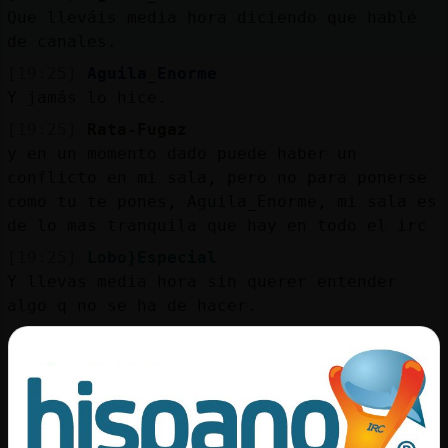
Que lleváis media hora diciendo que hablé
de canales.
[19:25]
Aguila_Enorme
Y jamás lo hice.
[19:25]
Rata-Fugaz
y en un momento dado puede haber un
conflicto en mi sala, pero no para ponerse
como tu te pones, Aguila_Enorme, mi sala es
de lo mas tranquila que hay en todo el irc
[19:25]
Lobo}Especial
Y llevas media hora sin querer entender
algo q no se ha de hacer.
[19:26]
Aguila_Enorme
Y jamás diré lo contrario. Gurrupata.
[19:26]
Aguila_Enorme
Es más, tienes toda la razón.