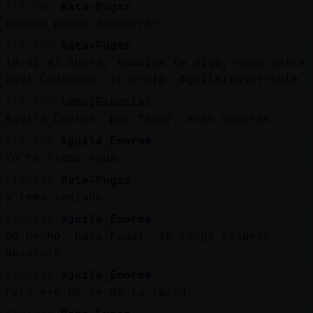
[19:20]
Rata-Fugaz
cuando puedo demostrar
[19:20]
Rata-Fugaz
18:41:43
Ahora, también te digo, como entre
aquí Centauro, lo crujo. Aguila{Insufrible.
[19:20]
Lobo}Especial
Aguila_Enorme, por favor, esas maneras...
[19:20]
Aguila_Enorme
Yo te llamo nada
[19:21]
Rata-Fugaz
y tema zanjado
[19:21]
Aguila_Enorme
De hecho, Rata-Fugaz, te tengo respeto
absoluto.
[19:21]
Aguila_Enorme
Pero eso no te da la razón.