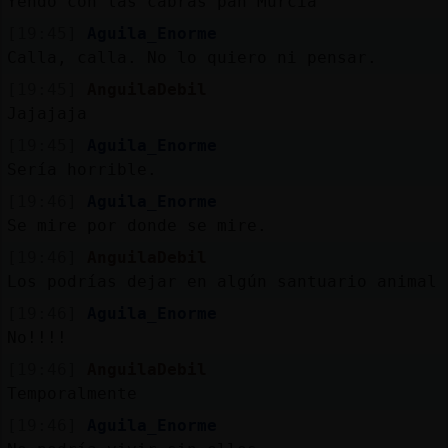
Yendo con las cabras pah Murcia
[19:45]
Aguila_Enorme
Calla, calla. No lo quiero ni pensar.
[19:45]
AnguilaDebil
Jajajaja
[19:45]
Aguila_Enorme
Sería horrible.
[19:46]
Aguila_Enorme
Se mire por donde se mire.
[19:46]
AnguilaDebil
Los podrías dejar en algún santuario animal
[19:46]
Aguila_Enorme
No!!!!
[19:46]
AnguilaDebil
Temporalmente
[19:46]
Aguila_Enorme