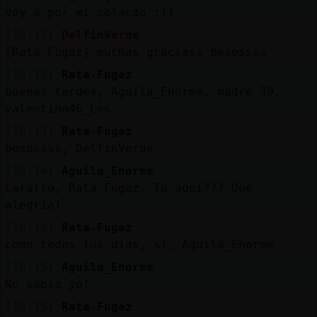
Mis
voy a por mi colacao :))
blogs
[19:13]
DelfinVerde
[Rata-Fugaz] muchas graciass besossss
[19:13]
Rata-Fugaz
Mis
buenas tardes, Aguila_Enorme, madre_30,
foros
valentina46_Les
[19:13]
Rata-Fugaz
besossss, DelfinVerde
Registra
[19:14]
Aguila_Enorme
un
Carallo, Rata-Fugaz. Tú aquí??? Qué
canal
alegría!
[19:14]
Rata-Fugaz
como todos los dias, si, Aguila_Enorme
[19:15]
Aguila_Enorme
Más
No sabía yo!
gestion
[19:15]
Rata-Fugaz