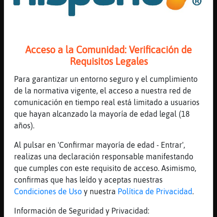
[19:26]
Aguila_Enorme
Tú canal es el mejor que hay.
[19:26]
Aguila_Enorme
Sin duda.
Acceso a la Comunidad: Verificación de
[19:27]
Rata-Fugaz
Requisitos Legales
pues ya esta, dejemos de hablar de mi
canal, que no estamos en el
Para garantizar un entorno seguro y el cumplimiento
de la normativa vigente, el acceso a nuestra red de
[19:27]
Aguila_Enorme
comunicación en tiempo real está limitado a usuarios
Años luz del siguiente
que hayan alcanzado la mayoría de edad legal (18
[19:27]
Aguila_Enorme
años).
Yo jamás lo mencioné.
Al pulsar en 'Confirmar mayoría de edad - Entrar',
[19:27]
Aguila_Enorme
realizas una declaración responsable manifestando
Te estoy dando la razón.
que cumples con este requisito de acceso. Asimismo,
[19:28]
Aguila_Enorme
confirmas que has leído y aceptas nuestras
Sí te estoy dando la razón, en todo.
Condiciones de Uso
y nuestra
Política de Privacidad
.
[19:28]
Rata-Fugaz
Información de Seguridad y Privacidad:
vale, pues disculpadme, pero he de atender