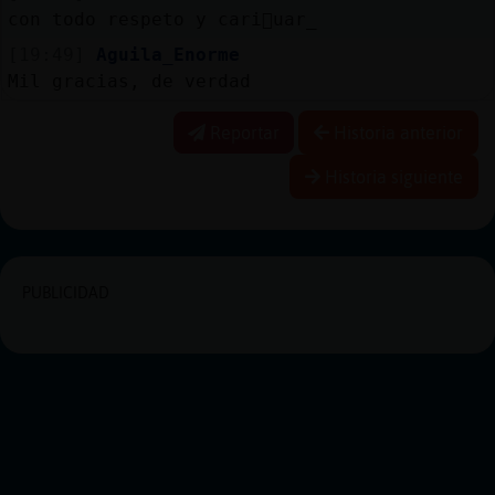
con todo respeto y cari񯠌uar_
[19:49]
Aguila_Enorme
Mil gracias, de verdad
Reportar
Historia anterior
Historia siguiente
PUBLICIDAD