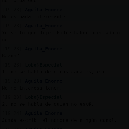
no lo parece
[19:23]
Aguila_Enorme
No es nada Interesante.
[19:23]
Aguila_Enorme
Yo sé lo que dije. Podré haber acertado o
no.
[19:23]
Aguila_Enorme
Razón?
[19:23]
Lobo}Especial
1. no se habla de otros canales, etc
[19:23]
Aguila_Enorme
No me interesa tener.
[19:23]
Lobo}Especial
2. no se habla de quien no est�.
[19:24]
Aguila_Enorme
Jamás escribi el nombre de ningún canal.