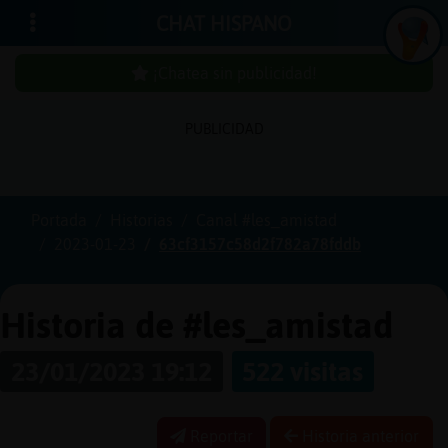
CHAT HISPANO
¡Chatea sin publicidad!
PUBLICIDAD
Iniciar
sesión
Portada
Historias
Canal #les_amistad
2023-01-23
63cf3157c58d2f782a78fddb
¡Chatea
sin
publici
Historia de #les_amistad
23/01/2023 19:12
522 visitas
Crear
una
Reportar
Historia anterior
cuenta