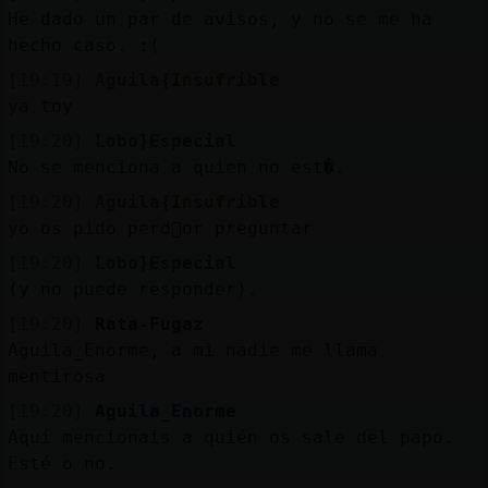
He dado un par de avisos, y no se me ha
hecho caso. :(
[19:19]
Aguila{Insufrible
ya toy
[19:20]
Lobo}Especial
No se menciona a quien no est�.
[19:20]
Aguila{Insufrible
yo os pido perd󮠰or preguntar
[19:20]
Lobo}Especial
(y no puede responder).
[19:20]
Rata-Fugaz
Aguila_Enorme, a mi nadie me llama
mentirosa
[19:20]
Aguila_Enorme
Aquí mencionais a quién os sale del papo.
Esté o no.