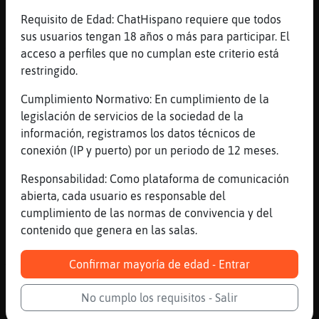
otras cosas
Requisito de Edad: ChatHispano requiere que todos
[19:28]
Aguila_Enorme
sus usuarios tengan 18 años o más para participar. El
Te tengo respeto máximo.
acceso a perfiles que no cumplan este criterio está
restringido.
[19:29]
Aguila_Enorme
Sí te estoy dando la razón, en todo.
Cumplimiento Normativo: En cumplimiento de la
[19:29]
Aguila_Enorme
legislación de servicios de la sociedad de la
No sé a qué viene tanto drama.
información, registramos los datos técnicos de
conexión (IP y puerto) por un periodo de 12 meses.
[19:29]
Rata-Fugaz
vale, Aguila_Enorme, yo tambien respeto a
Responsabilidad: Como plataforma de comunicación
todo el mundo
abierta, cada usuario es responsable del
[19:29]
Rata-Fugaz
cumplimiento de las normas de convivencia y del
el respeto se gana respetando
contenido que genera en las salas.
[19:29]
Aguila_Enorme
Confirmar mayoría de edad - Entrar
Tienes razón en todo!
[19:29]
Rata-Fugaz
No cumplo los requisitos - Salir
vale, Aguila_Enorme, dejemoslo ya, por