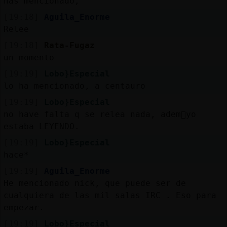
has mencionado,
[19:18]
Aguila_Enorme
Relee
[19:18]
Rata-Fugaz
un momento
[19:19]
Lobo}Especial
lo ha mencionado, a centauro
[19:19]
Lobo}Especial
no have falta q se relea nada, adem᳠yo
estaba LEYENDO.
[19:19]
Lobo}Especial
hace*
[19:19]
Aguila_Enorme
He mencionado nick, que puede ser de
cualquiera de las mil salas IRC . Eso para
empezar.
[19:19]
Lobo}Especial