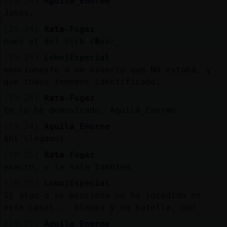
[19:24]
Aguila_Enorme
Jamás.
[19:24]
Rata-Fugaz
pues el del nick s�uar_
[19:24]
Lobo}Especial
mencionaste a un usuario que NO estaba, y
que todos tenemos identificado.
[19:24]
Rata-Fugaz
te lo he demostrado, Aguila_Enorme
[19:24]
Aguila_Enorme
Ahí llegamos.
[19:25]
Rata-Fugaz
exacto, y la sala tambien
[19:25]
Lobo}Especial
Si algo q se menciona no ha sucedido en
este canal... blanco y en botella, no?
[19:25]
Aguila_Enorme