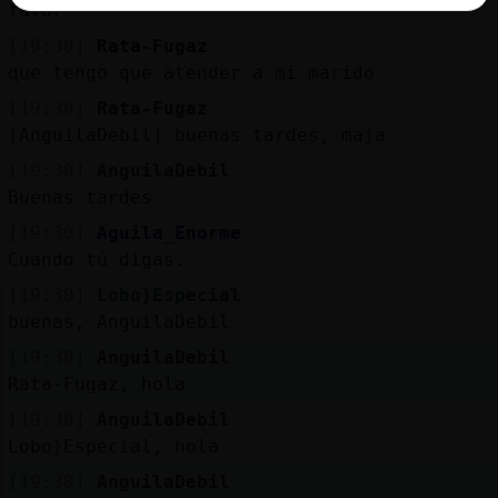
favor
[19:30]
Rata-Fugaz
que tengo que atender a mi marido
[19:30]
Rata-Fugaz
[AnguilaDebil] buenas tardes, maja
[19:30]
AnguilaDebil
Buenas tardes
[19:30]
Aguila_Enorme
Cuando tú digas.
[19:30]
Lobo}Especial
buenas, AnguilaDebil
[19:30]
AnguilaDebil
Rata-Fugaz, hola
[19:30]
AnguilaDebil
Lobo}Especial, hola
[19:30]
AnguilaDebil