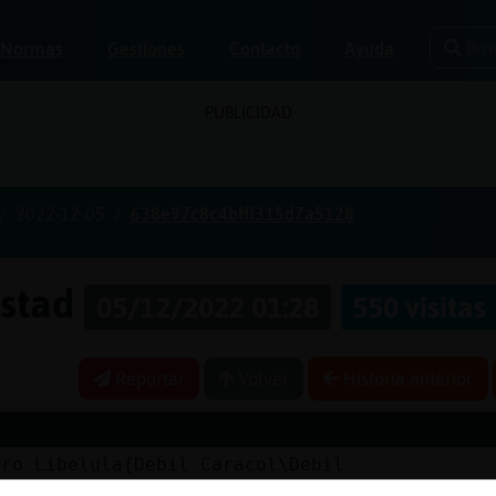
Bus
Normas
Gestiones
Contacto
Ayuda
PUBLICIDAD
2022-12-05
638e97c8c4bfff315d7a5128
istad
05/12/2022 01:28
550 visitas
Reportar
Volver
Historia anterior
tro Libelula{Debil Caracol\Debil