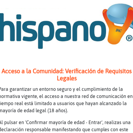
metro para Libelula{Debil y Caracol\Debil :
72%
 34%
 5%
a: 1%
dad: 13%
o falso
Acceso a la Comunidad: Verificación de Requisitos
ra
Legales
Para garantizar un entorno seguro y el cumplimiento de la
 mas del bot que de un nick anonimo detras de
normativa vigente, el acceso a nuestra red de comunicación en
tiempo real está limitado a usuarios que hayan alcanzado la
ibelula{Debil
mayoría de edad legal (18 años).
tro panciña abejota
Al pulsar en 'Confirmar mayoría de edad - Entrar', realizas una
oces mociña
declaración responsable manifestando que cumples con este