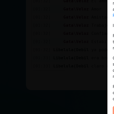
[01:32]
Gata\Veloz
El amoró
Mis blogs
[01:32]
Gata\Veloz
Amor : 
[01:32]
Gata\Veloz
Amistad:
Mis foros
[01:32]
Gata\Veloz
Trabajo:
[01:32]
Gata\Veloz
Confianz
[01:32]
Gata\Veloz
Estabili
Registrar
[01:32]
Libelula{Debil
ya podem
un canal
[01:33]
Libelula{Debil
era brom
[01:33]
Libelula{Debil
claro qu
Más
gestiones