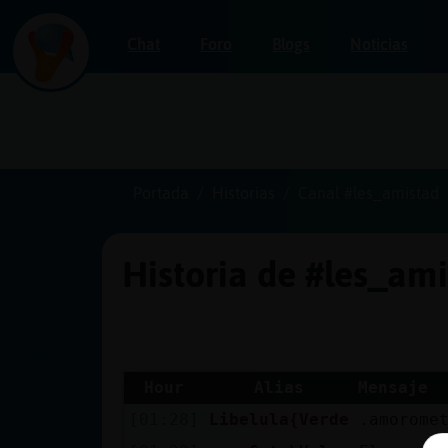
Chat
Foro
Blogs
Noticias
Iniciar
sesión
Portada
Historias
Canal #les_amistad
Historia de #les_am
¡Chatea
sin
publicidad!
Hour
Alias
Mensaje
[01:28]
Libelula{Verde
.amorome
Crear
una