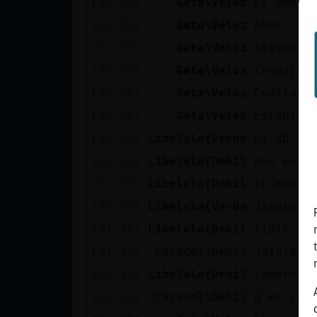
[01:29]
Gata\Veloz
El amoró
cuenta
[01:29]
Gata\Veloz
Amor : 
[01:29]
Gata\Veloz
Amistad:
[01:29]
Gata\Veloz
Trabajo:
Reservar
[01:29]
Gata\Veloz
Confianz
alias
[01:29]
Gata\Veloz
Estabili
[01:29]
Libelula{Verde
Oi xD
Actualizar
[01:30]
Libelula{Debil
eso es t
contraseña
[01:30]
Libelula{Debil
to menti
[01:30]
Libelula{Verde
Jajajaja
[01:31]
Libelula{Debil
fiate tu
Actualizar
[01:32]
Caracol\Debil
Jajaja L
IP virtual
[01:32]
Libelula{Debil
!amorome
[01:32]
Caracol\Debil
Q me con