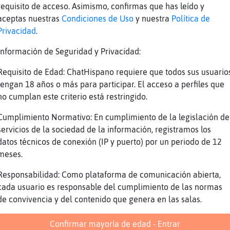
metro para panciña y abejota :
requisito de acceso. Asimismo, confirmas que has leído y
6%
aceptas nuestras
Condiciones de Uso
y nuestra
Política de
Privacidad
.
 59%
 79%
Información de Seguridad y Privacidad:
a: 16%
Requisito de Edad: ChatHispano requiere que todos sus usuario
dad: 18%
tengan 18 años o más para participar. El acceso a perfiles que
no cumplan este criterio está restringido.
os trabajar juntas, que mierda.... no?
a
Cumplimiento Normativo: En cumplimiento de la legislación de
servicios de la sociedad de la información, registramos los
e te conosco, guapa
datos técnicos de conexión (IP y puerto) por un periodo de 12
meses.
Reportar
Volver
Historia anterior
Responsabilidad: Como plataforma de comunicación abierta,
cada usuario es responsable del cumplimiento de las normas
de convivencia y del contenido que genera en las salas.
Confirmar mayoría de edad - Entrar