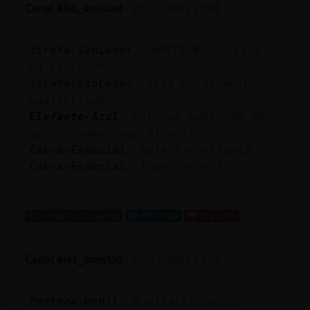
Mis
Canal #les_amistad
-
27/11/2022 22:48
blogs
Jirafa\SinLuces
: ACTION vuelve a
su rincon
Jirafa\SinLuces
: Allí estoy mejor
Mis
sagitario26
foros
Elefante-Azul
: Esto va subiendo de
gente, vamos muy bien :)
Cabra-Especial
: hola Ascension42
Registr
Cabra-Especial
: Topo_Torpe!!
un
...
canal
315 líneas de 11 usuarios
649 visitas
-16 puntos
Canal #les_amistad
-
27/11/2022 22:28
Más
gestion
Pantera-Debil
: Aguila\SinLuces