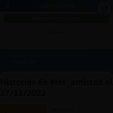
CHAT HISPANO
¡Chatea sin publicidad!
PUBLICIDAD
Iniciar
sesión
Portada
Historias
Canal #les_amistad
2022-11-27
¡Chatea
sin
publici
Historias de #les_amistad el
27/11/2022
Crear
una
Últimas publicadas
Más vistas
cuenta