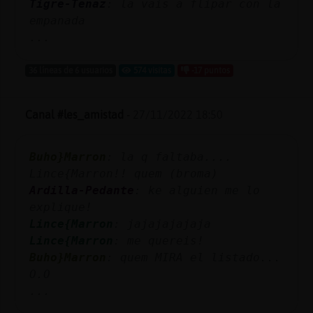
Tigre-Tenaz
: la vais a flipar con la
empanada
...
36 líneas de 6 usuarios
574 visitas
-17 puntos
Canal #les_amistad
-
27/11/2022 18:50
Buho}Marron
: la q faltaba....
Lince{Marron!! quem (broma)
Ardilla-Pedante
: ke alguien me lo
explique!
Lince{Marron
: jajajajajaja
Lince{Marron
: me quereis!
Buho}Marron
: quem MIRA el listado...
O.O
...