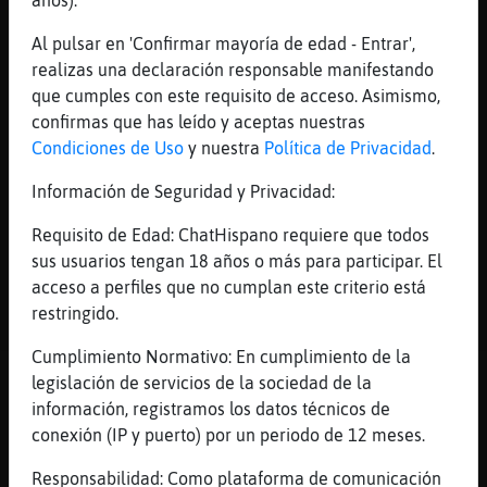
https://www.youtube.com/watch?
Al pulsar en 'Confirmar mayoría de edad - Entrar',
v=s_RtvLz8Yjg
realizas una declaración responsable manifestando
Caracol_Rapaz
: depende
que cumples con este requisito de acceso. Asimismo,
Cobaya-ConTimidez
: No. Las quejas no
confirmas que has leído y aceptas nuestras
sirven de nada. Es una trampa que te
Condiciones de Uso
y nuestra
Política de Privacidad
.
ponen las moderadoras para que las
dejes en paz.
Información de Seguridad y Privacidad:
Zebra}DelMonton
: Yo tuve q saltarme
algunos akicks... xd.
Requisito de Edad: ChatHispano requiere que todos
...
sus usuarios tengan 18 años o más para participar. El
acceso a perfiles que no cumplan este criterio está
67 líneas de 10 usuarios
583 visitas
-8 puntos
restringido.
Cumplimiento Normativo: En cumplimiento de la
Canal #les_amistad
-
27/11/2022 19:47
legislación de servicios de la sociedad de la
información, registramos los datos técnicos de
conexión (IP y puerto) por un periodo de 12 meses.
Caiman_DelMonton
: ah si?
Caiman_DelMonton
: hoy habia futbol,
Responsabilidad: Como plataforma de comunicación