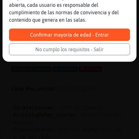
no?
abierta, cada usuario es responsable del
Serpiente_Locuaz
: sabes menos que yo
cumplimiento de las normas de convivencia y del
eh españa alemania
contenido que genera en las salas.
Caiman_DelMonton
: yo no soy nada
futbolera
Confirmar mayoría de edad - Entrar
Caiman_DelMonton
: hola
Rata\SinRespeto
No cumplo los requisitos - Salir
...
42 líneas de 7 usuarios
635 visitas
-7 puntos
Canal #les_amistad
-
27/11/2022 19:37
Jirafa\Locuaz
: como est᳠wuala
EstrellaDeMar_Enorme
: Buenas tardes,
malaga.
FlamencoFeroz
: EstrellaDeMar_Enorme
y tu partido