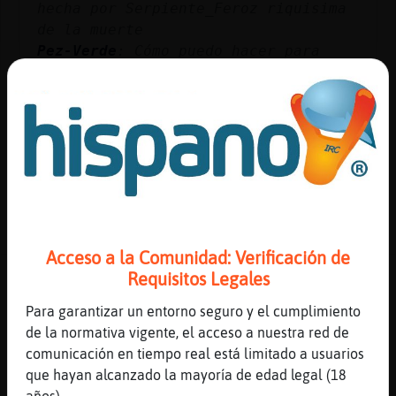
hecha por Serpiente_Feroz riquisima
de la muerte
Pez-Verde
: Cómo puedo hacer para
leer las tildes en Android IRC?
Oveja\Feliz
: Serpiente_Feroz si
tengo que morir no se si comer eh
Oveja\Feliz
: jajaajajajajjaa
Serpiente_Feroz
: jajajajajaja
...
24 líneas de 5 usuarios
615 visitas
-12 puntos
Acceso a la Comunidad: Verificación de
Canal #les_amistad
-
27/11/2022 20:00
Requisitos Legales
Para garantizar un entorno seguro y el cumplimiento
Zebra}DelMonton
: Cobaya-ConTimidez,
de la normativa vigente, el acceso a nuestra red de
no s頳i mandando una queja al
comunicación en tiempo real está limitado a usuarios
Hispano... hicieran caso :(
que hayan alcanzado la mayoría de edad legal (18
Avestruz\SinRespeto
:
años).