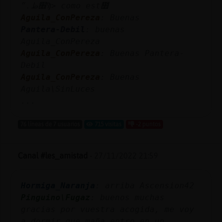
׮ظ.״Ϡ> como est᳿
Aguila_ConPereza
: Buenas
Pantera-Debil
: buenas
Aguila_ConPereza
Aguila_ConPereza
: Buenas Pantera-
Debil
Aguila_ConPereza
: Buenas
Aguila\SinLuces
...
76 líneas de 7 usuarios
715 visitas
-2 puntos
Canal #les_amistad
-
27/11/2022 21:59
Hormiga_Naranja
: arriba Ascension42
Pinguino\Fugaz
: buenos muchas
gracias por vuestra acogida, me voy
a dormir que maña entro en un