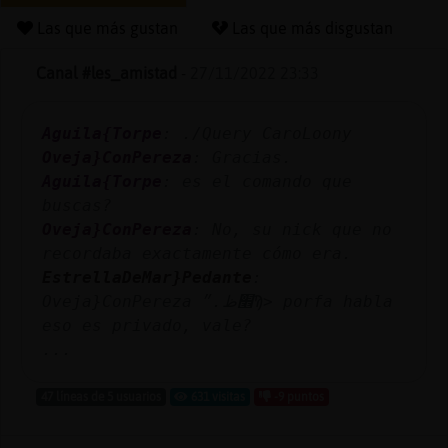
Las que más gustan
Las que más disgustan
Canal #les_amistad
-
27/11/2022 23:33
Reserva
alias
Aguila{Torpe
: ./Query CaroLoony
Oveja}ConPereza
: Gracias.
Aguila{Torpe
: es el comando que
Actuali
buscas?
contras
Oveja}ConPereza
: No, su nick que no
recordaba exactamente cómo era.
EstrellaDeMar}Pedante
:
Oveja}ConPereza ׮ظ.״Ϡ> porfa habla
Actuali
eso es privado, vale?
IP
...
virtual
47 líneas de 5 usuarios
631 visitas
-9 puntos