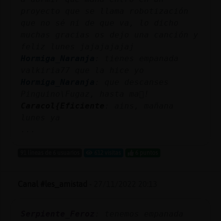
proyecto que se llama robotización
que no sé ni de que va, lo dicho
muchas gracias os dejo una canción y
feliz lunes jajajajajaj
Hormiga_Naranja
: tienes empanada
valkiria77 que la hice yo
Hormiga_Naranja
: que descanses
Pinguino\Fugaz, hasta ma񡮡!
Caracol{Eficiente
: ains, mañana
lunes ya
...
91 líneas de 6 usuarios
612 visitas
6 puntos
Canal #les_amistad
-
27/11/2022 20:13
Serpiente_Feroz
: tenemos empanada