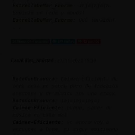
EstrellaDeMar_Enorme
: Jajajajaja.
Empieza en nada y menos!
EstrellaDeMar_Enorme
: Qué tensión!
...
34 líneas de 6 usuarios
579 visitas
-15 puntos
Canal #les_amistad
-
27/11/2022 19:19
RataConBravura
: Caiman-Eficiente de
otra cosa no sabre pero de fracasos
amorosos y de música soy una crack
RataConBravura
: jajajajajajaj
Caiman-Eficiente
: bueno, saber de
musica no esta mal
Caiman-Eficiente
: yo ahora voy a
escuchar a Dama, si sigue emitiendo