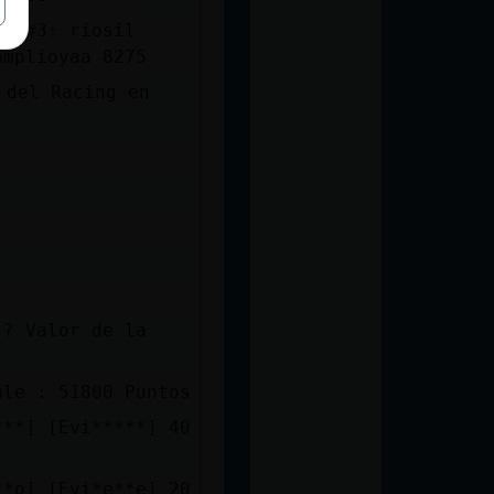
00 #3: riosil
amplioyaa 8275
 ? Valor de la
ale : 51800 Puntos
***] [Evi*****] 40
**o] [Evi*e**e] 20