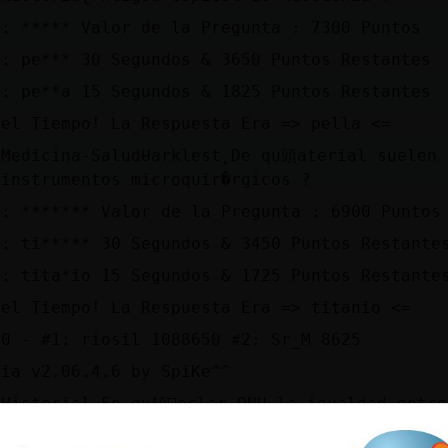
a: ***** Valor de la Pregunta : 7300 Puntos
a: pe*** 30 Segundos & 3650 Puntos Restantes
a: pe**a 15 Segundos & 1825 Puntos Restantes
 el Tiempo! La Respuesta Era => pella <=
 Medicina-SaludɄarklest˿De qu頭aterial suelen 
 instrumentos microquir�rgicos ?
a: ******* Valor de la Pregunta : 6900 Puntos
a: ti***** 30 Segundos & 3450 Puntos Restante
a: tita*io 15 Segundos & 1725 Puntos Restante
 el Tiempo! La Respuesta Era => titanio <=
10 - #1: riosil 1088650 #2: Sr_M 8625
via v2.06.4.6 by SpiKe^^
Historiaɭ˿En qu頡񯠤eclar󠬡 ONU la igualdad entr
a: **** Valor de la Pregunta : 7500 Puntos