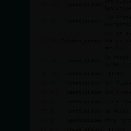
2nd Pist
Mis blogs
[20:00]
LeonSinLuces
Restante
3ra Pist
[20:00]
LeonSinLuces
Restante
Mis foros
»*« OM R
[20:00]
Culebra_Locuaz
Sintoniz
musical.
Registrar
Se Acabo
[20:00]
LeonSinLuces
un canal
auteuil 
[20:00]
LeonSinLuces
.113975.
[20:00]
LeonSinLuces
1er Pist
Más
[20:01]
LeonSinLuces
2nd Pist
gestiones
[20:01]
LeonSinLuces
3ra Pist
[20:01]
LeonSinLuces
Se Acabo
[20:01]
LeonSinLuces
Para Ini
[20:01]
LeonSinLuces
.113976.