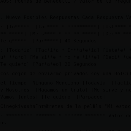
KAOS: Poemas de Benedetti ? Valor de la Pregu
a: Nueve Posibles Respuestas Cada Respuesta V
a: [To*****] [Tac**** * **********] [Ust**** 
 ** *****] [Me s**** * ** ** *****] [Dec** **
[Te q*****] [Par*****] 40 Segundos
a: [Toda*ia] [Tac*i*a * E***a*e*ia] [Uste*e* 
 u* **a*o] [Me si**e * *o *e *i**e] [Deci* *u
[Te quie*o] [Par*a*eo] 20 Segundos
icos dejen de enviarme privados soy una BoTCi
 el Tiempo! Ninguno Menciono [Todavia] [Tacti
 y Nosotros] [Hagamos un trato] [Me sirve y n
[Vamos juntos] [Te quiero] [Parpadeo]
 Cineɡkivashaˉnt鲰retes de la pel�la "Mi estaci
a: ********* ******* * ****** ******* Valor d
tos