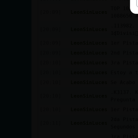
TOP 10 J
[20:09]
LeonSinLuces
1088650 
.113982. Deporteɭˆ�tbol
[20:09]
LeonSinLuces
1ʠDivisi
[20:09]
LeonSinLuces
1er Pist
[20:09]
LeonSinLuces
2nd Pist
[20:10]
LeonSinLuces
3ra Pist
[20:10]
LeonSinLuces
Estoy a 
[20:10]
LeonSinLuces
Se Acabo
.K3137. K
[20:10]
LeonSinLuces
Pregunta
[20:10]
LeonSinLuces
1er Pist
2da Pist
[20:11]
LeonSinLuces
Segundos
3ra Pist