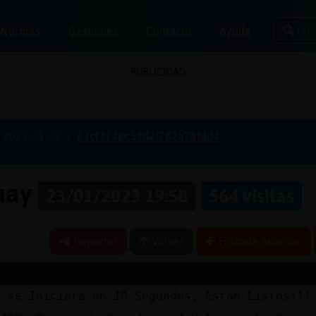
Bus
Normas
Gestiones
Contacto
Ayuda
PUBLICIDAD
2023-01-23
63cf3148c58d2f782a78fdd4
guay
23/01/2023 19:58
564 visitas
Reportar
Volver
Historia anterior
a se Iniciara en 10 Segundos, Estan Listos!!!