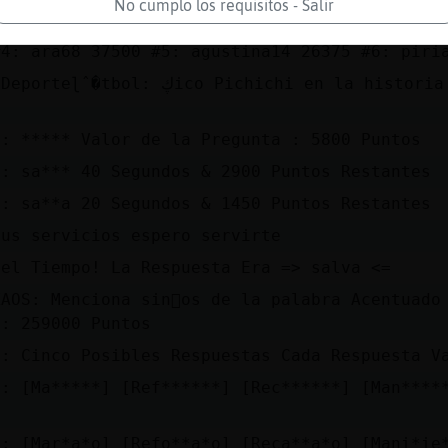
No cumplo los requisitos - Salir
ugadores - #1: Sr_M 572283225 #2: wilby 44740
#4: ara68 37500 #5: agustina14 26375 #6: piri
: ڮico Pichichi en la historia del Racing en

a: ***** Valor de la Pregunta : 5800 Puntos
a: sa*** 40 Segundos & 2900 Puntos Restantes
a: sa**a 20 Segundos & 1450 Puntos Restantes
tus servicios espero servirte
 el Tiempo! La Respuesta Era => salva <=
AOS: Menciona sin󮩭os de la palabra Acentuado
 : 259000 Puntos
a: Cinco Posibles Respuestas Cada Respuesta V
a: [Ma*****] [Ref******] [Rec******] [Man****
a: [Mar*a*o] [Refo**a*o] [Reca**a*o] [Mani*ie