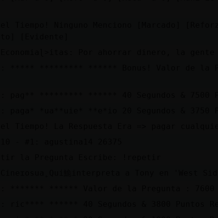
 el Tiempo! Ninguno Menciono [Marcado] [Refor
sto] [Evidente]
 Economiaɭ˃itas: Por ahorrar dinero, la gente
a: ***** ********* ****** Bonus! Valor de la 
a: pag** ********* ****** 40 Segundos & 7500 
a: paga* *ua**uie* **e*io 20 Segundos & 3750 
 el Tiempo! La Respuesta Era => pagar cualqui
 10 - #1: agustina14 26375
etir la Pregunta Escribe: !repetir
 Cineɪosua˿Qui鮠interpreta a Tony en 'West Sid
a: ******* ****** Valor de la Pregunta : 7600
a: ric**** ****** 40 Segundos & 3800 Puntos R