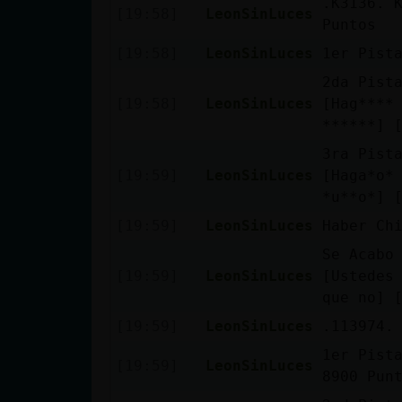
.K3136. 
[19:58]
LeonSinLuces
cuenta
Puntos
[19:58]
LeonSinLuces
1er Pist
2da Pist
Reservar
[19:58]
LeonSinLuces
[Hag****
alias
******] 
3ra Pist
[19:59]
LeonSinLuces
[Haga*o*
*u**o*] 
Actualizar
contraseña
[19:59]
LeonSinLuces
Haber Ch
Se Acabo
[19:59]
LeonSinLuces
[Ustedes
que no] 
Actualizar
[19:59]
LeonSinLuces
.113974.
IP virtual
1er Pist
[19:59]
LeonSinLuces
8900 Pun