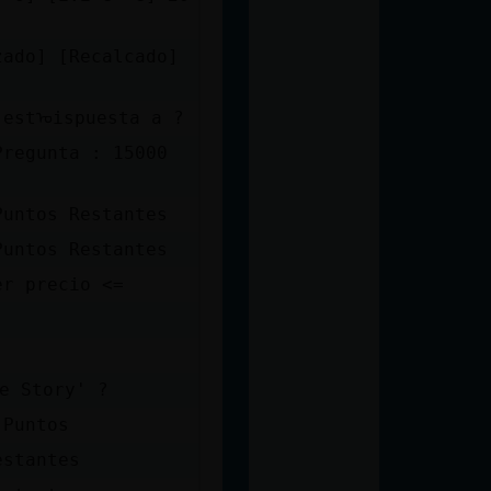
zado] [Recalcado]
 estᠤispuesta a ?
Pregunta : 15000
Puntos Restantes
Puntos Restantes
er precio <=
e Story' ?
 Puntos
estantes