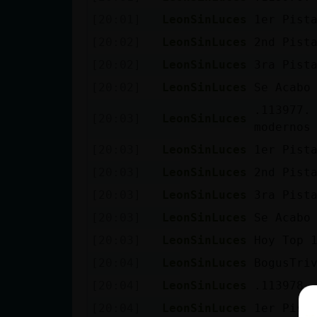
[20:01]
LeonSinLuces
1er Pist
[20:02]
LeonSinLuces
2nd Pist
[20:02]
LeonSinLuces
3ra Pist
[20:02]
LeonSinLuces
Se Acabo
.113977.
[20:03]
LeonSinLuces
modernos
[20:03]
LeonSinLuces
1er Pist
[20:03]
LeonSinLuces
2nd Pist
[20:03]
LeonSinLuces
3ra Pist
[20:03]
LeonSinLuces
Se Acabo
[20:03]
LeonSinLuces
Hoy Top 
[20:04]
LeonSinLuces
BogusTri
[20:04]
LeonSinLuces
.113978. 
[20:04]
LeonSinLuces
1er Pist