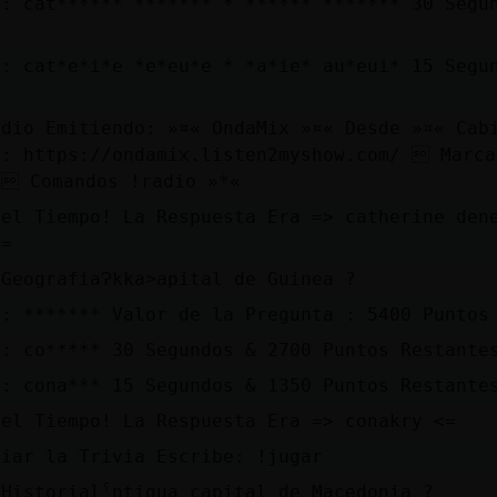
a: cat****** ******* * ****** ******* 30 Segu
s
a: cat*e*i*e *e*eu*e * *a*ie* au*eui* 15 Segu
s
adio Emitiendo: »¤« OndaMix »¤« Desde »¤« Cab
a: https://ondamix.listen2myshow.com/  Marca
  Comandos !radio »*«
 el Tiempo! La Respuesta Era => catherine den
<=
 GeografiaɁkka˃apital de Guinea ?
a: ******* Valor de la Pregunta : 5400 Puntos
a: co***** 30 Segundos & 2700 Puntos Restante
a: cona*** 15 Segundos & 1350 Puntos Restante
 el Tiempo! La Respuesta Era => conakry <=
ciar la Trivia Escribe: !jugar
 Historiaɭˁntigua capital de Macedonia ?