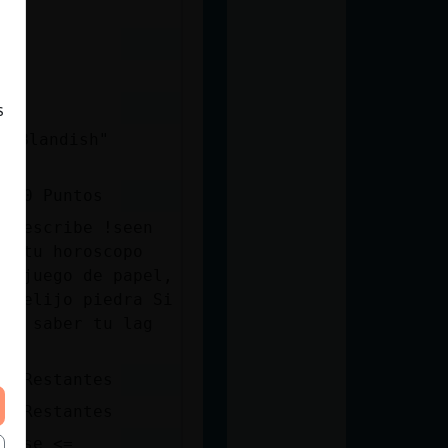
tes
tes
s
ss Blandish"
6900 Puntos
ck escribe !seen
er tu horoscopo
el juego de papel,
o !elijo piedra Si
res saber tu lag
os Restantes
os Restantes
chase <=