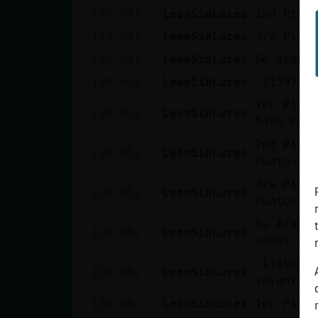
[20:04]
LeonSinLuces
2nd Pist
[20:04]
LeonSinLuces
3ra Pist
[20:04]
LeonSinLuces
Se Acabo
[20:05]
LeonSinLuces
.113979. 
1er Pist
[20:05]
LeonSinLuces
9400 Pun
2nd Pist
[20:05]
LeonSinLuces
Puntos R
3ra Pist
[20:05]
LeonSinLuces
Puntos R
Se Acabo
[20:06]
LeonSinLuces
sands <=
.113980.
[20:06]
LeonSinLuces
voluntar
[20:06]
LeonSinLuces
1er Pist