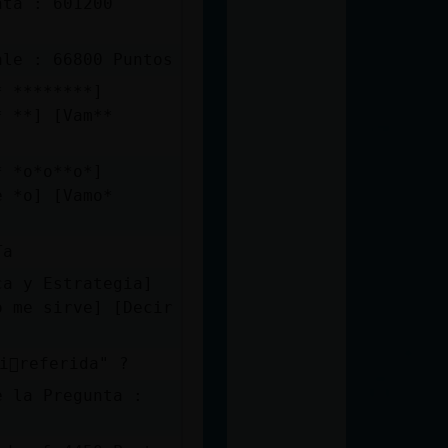
nta : 601200
ale : 66800 Puntos
* ********]
* **] [Vam**
* *o*o**o*]
e *o] [Vamo*
Ta
ca y Estrategia]
o me sirve] [Decir
󮠰referida" ?
e la Pregunta :