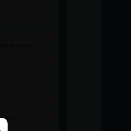
estar hechos los
s
s
e sexos ?