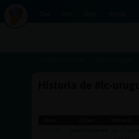
Chat
Foro
Blogs
Noticias
Iniciar
sesión
Portada
Historias
Canal #lc-uruguay
Historia de #lc-uru
¡Chatea
sin
publicidad!
Hour
Alias
Mensaje
[19:58]
LeonSinLuces
La Trivi
Crear
una