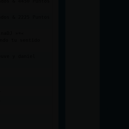
ndos & 4450 Puntos
ndos & 2225 Puntos
inaDJ »¤«
ndo tu sentido
euve y daniel
s
s