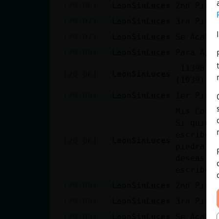
[20:06]
LeonSinLuces
2nd Pist
[20:07]
LeonSinLuces
3ra Pist
[20:07]
LeonSinLuces
Se Acabo
[20:08]
LeonSinLuces
Para Apa
.113981. 
[20:08]
LeonSinLuces
(1939) ?
[20:08]
LeonSinLuces
1er Pist
Mis Coma
Si quier
escribe 
[20:08]
LeonSinLuces
piedra y
deseas j
escribe 
[20:08]
LeonSinLuces
2nd Pist
[20:08]
LeonSinLuces
3ra Pist
[20:09]
LeonSinLuces
Se Acabo