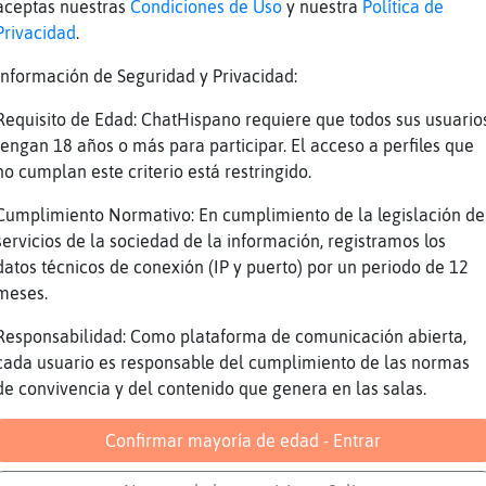
aceptas nuestras
Condiciones de Uso
y nuestra
Política de
a: est****** 40 Segundos & 3750 Puntos Restan
Privacidad
.
a: est*ia*o* 20 Segundos & 1875 Puntos Restan
Información de Seguridad y Privacidad:
 el Tiempo! La Respuesta Era => estriados <=
gar la Trivia Escribe: !parar
Requisito de Edad: ChatHispano requiere que todos sus usuario
tengan 18 años o más para participar. El acceso a perfiles que
LiteraturaɎaTa˿Qui鮠escribi󠢅l secuestro de mi
no cumplan este criterio está restringido.
a: ***** ****** ***** Valor de la Pregunta : 
Cumplimiento Normativo: En cumplimiento de la legislación de
servicios de la sociedad de la información, registramos los
ndos disponibles son: Si estas buscando un ni
datos técnicos de conexión (IP y puerto) por un periodo de 12
es jugar Trivia escribe !jugar Si quieres sab
meses.
!horoscopo tusignozodiacal> Si quieres Jugar 
 tijera escribe !elijo papel o !elijo tijera 
Responsabilidad: Como plataforma de comunicación abierta,
ugar el juego de dados escribe !dados Si quie
cada usuario es responsable del cumplimiento de las normas
.ping
de convivencia y del contenido que genera en las salas.
a: jam** ****** ***** 40 Segundos & 3450 Punt
Confirmar mayoría de edad - Entrar
a: jame* *a**e* **a*e 20 Segundos & 1725 Punt
 el Tiempo! La Respuesta Era => james hadley 