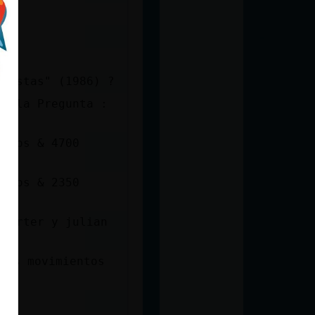
 vistas" (1986) ?
de la Pregunta :
undos & 4700
undos & 2350
 carter y julian
los movimientos
os