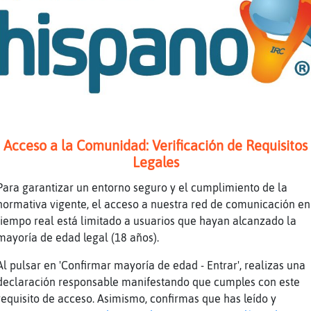
a: 19** 30 Segundos & 3750 Puntos Restantes
a: 195* 15 Segundos & 1875 Puntos Restantes
 el Tiempo! La Respuesta Era => 1952 <=
Cineɭːareja protagonista de "Una habitaci󮠣on
a: ****** ****** ****** * ****** ***** Valor 
tos
a: hel*** ****** ****** * ****** ***** 40 Seg
Acceso a la Comunidad: Verificación de Requisitos
estantes
Legales
a: hele*a *o**a* *a**e* * *u*ia* *a*** 20 Seg
Para garantizar un entorno seguro y el cumplimiento de la
estantes
normativa vigente, el acceso a nuestra red de comunicación en
 el Tiempo! La Respuesta Era => helena bonham
tiempo real está limitado a usuarios que hayan alcanzado la
mayoría de edad legal (18 años).
 Medicina-Saludɭ˿Qu頴ipo de m�sculos realizan 
Al pulsar en 'Confirmar mayoría de edad - Entrar', realizas una
ios ?
declaración responsable manifestando que cumples con este
a: ********* Valor de la Pregunta : 7500 Punt
requisito de acceso. Asimismo, confirmas que has leído y