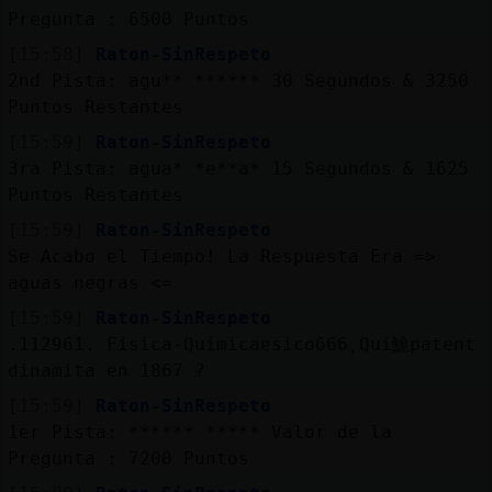
Pregunta : 6500 Puntos
[15:58]
Raton-SinRespeto
2nd Pista: agu** ****** 30 Segundos & 3250
Puntos Restantes
[15:59]
Raton-SinRespeto
3ra Pista: agua* *e**a* 15 Segundos & 1625
Puntos Restantes
[15:59]
Raton-SinRespeto
Se Acabo el Tiempo! La Respuesta Era =>
aguas negras <=
[15:59]
Raton-SinRespeto
.112961. Fisica-Quimicaɐsico666˿Qui鮠patent󠬡
dinamita en 1867 ?
[15:59]
Raton-SinRespeto
1er Pista: ****** ***** Valor de la
Pregunta : 7200 Puntos