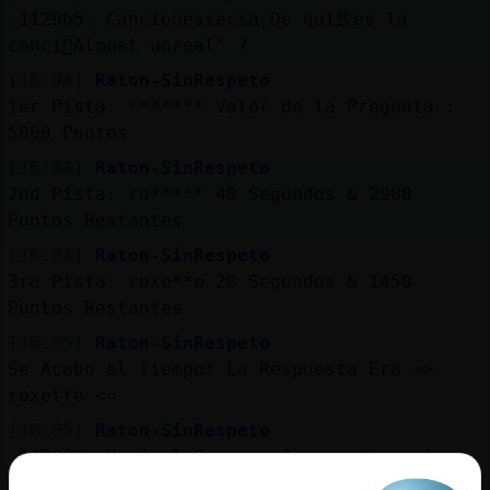
.112965. Cancionesɨecsa˿De qui鮠es la
canci󮠢Almost unreal" ?
[16:04]
Raton-SinRespeto
1er Pista: ******* Valor de la Pregunta :
5800 Puntos
[16:04]
Raton-SinRespeto
2nd Pista: ro***** 40 Segundos & 2900
Puntos Restantes
[16:04]
Raton-SinRespeto
3ra Pista: roxe**e 20 Segundos & 1450
Puntos Restantes
[16:05]
Raton-SinRespeto
Se Acabo el Tiempo! La Respuesta Era =>
roxette <=
[16:05]
Raton-SinRespeto
.112966. Musicaɭ˿Cuᬠera el segundo nombre
de pila de John Lennon ?