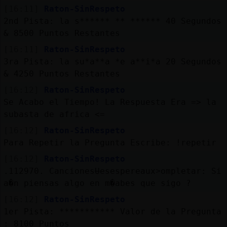
[16:11]
Raton-SinRespeto
2nd Pista: la s****** ** ****** 40 Segundos
& 8500 Puntos Restantes
[16:11]
Raton-SinRespeto
3ra Pista: la su*a**a *e a**i*a 20 Segundos
& 4250 Puntos Restantes
[16:12]
Raton-SinRespeto
Se Acabo el Tiempo! La Respuesta Era => la
subasta de africa <=
[16:12]
Raton-SinRespeto
Para Repetir la Pregunta Escribe: !repetir
[16:12]
Raton-SinRespeto
.112970. CancionesɄesespereaux˃ompletar: Si
a�n piensas algo en m�abes que sigo ?
[16:12]
Raton-SinRespeto
1er Pista: *********** Valor de la Pregunta
: 8100 Puntos