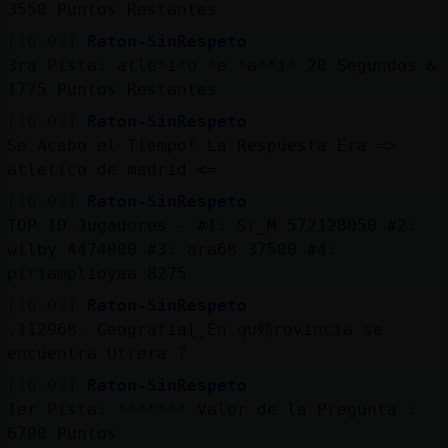
3550 Puntos Restantes
[16:09]
Raton-SinRespeto
3ra Pista: atle*i*o *e *a**i* 20 Segundos &
1775 Puntos Restantes
[16:09]
Raton-SinRespeto
Se Acabo el Tiempo! La Respuesta Era =>
atletico de madrid <=
[16:09]
Raton-SinRespeto
TOP 10 Jugadores - #1: Sr_M 572128050 #2:
wilby 4474000 #3: ara68 37500 #4:
piriamplioyaa 8275
[16:09]
Raton-SinRespeto
.112968. Geografiaɭ˿En qu頰rovincia se
encuentra Utrera ?
[16:09]
Raton-SinRespeto
1er Pista: ******* Valor de la Pregunta :
6700 Puntos