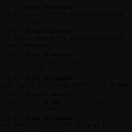
[16:12]
Raton-SinRespeto
2nd Pista: esp******** 40 Segundos & 4050
Puntos Restantes
[16:13]
Raton-SinRespeto
3ra Pista: espe*a**o*e 20 Segundos & 2025
Puntos Restantes
[16:13]
Raton-SinRespeto
Se Acabo el Tiempo! La Respuesta Era =>
esperandote <=
[16:13]
Raton-SinRespeto
Ayer Top 10 - #1: wilby 90525 #2: Sr_M 8600
[16:14]
Raton-SinRespeto
.112971. Musicaɭˎombre de los Beatles antes
de llamarse The Beatles ?
[16:14]
Raton-SinRespeto
1er Pista: The ********* Valor de la