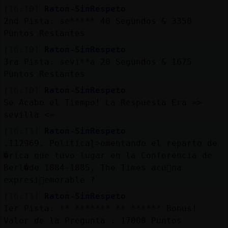
[16:10]
Raton-SinRespeto
2nd Pista: se***** 40 Segundos & 3350
Puntos Restantes
[16:10]
Raton-SinRespeto
3ra Pista: sevi**a 20 Segundos & 1675
Puntos Restantes
[16:10]
Raton-SinRespeto
Se Acabo el Tiempo! La Respuesta Era =>
sevilla <=
[16:11]
Raton-SinRespeto
.112969. Politicaɭ˃omentando el reparto de
�rica que tuvo lugar en la Conferencia de
Berl�de 1884-1885, The Times acu񳠵na
expresi󮠭emorable ?
[16:11]
Raton-SinRespeto
1er Pista: ** ******* ** ****** Bonus!
Valor de la Pregunta : 17000 Puntos