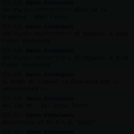
[16:03]
Raton-SinRespeto
1er Pista: ************ Valor de la
Pregunta : 6200 Puntos
[16:03]
Raton-SinRespeto
2nd Pista: tes********* 30 Segundos & 3100
Puntos Restantes
[16:03]
Raton-SinRespeto
3ra Pista: tes*o**e*o*a 15 Segundos & 1550
Puntos Restantes
[16:03]
Raton-SinRespeto
Se Acabo el Tiempo! La Respuesta Era =>
testosterona <=
[16:03]
Raton-SinRespeto
Hoy Top 10 - #1: wilby 104800
[16:04]
Raton-SinRespeto
BogusTrivia v2.06.4.6 by SpiKe^^
[16:04]
Raton-SinRespeto