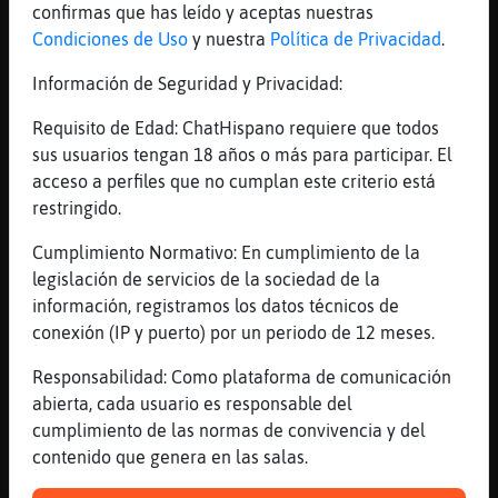
Pregunta : 436500 Puntos
confirmas que has leído y aceptas nuestras
[16:06]
Raton-SinRespeto
Condiciones de Uso
y nuestra
Política de Privacidad
.
1er Pista: Nueve Posibles Respuestas Cada
Información de Seguridad y Privacidad:
Respuesta Vale : 48500 Puntos
[16:07]
Raton-SinRespeto
Requisito de Edad: ChatHispano requiere que todos
2da Pista: [hu***] [ca*****] [al*****]
sus usuarios tengan 18 años o más para participar. El
[ca*****] [ra***] [car******] [a*] [o*]
acceso a perfiles que no cumplan este criterio está
[a*] 40 Segundos
restringido.
[16:07]
Raton-SinRespeto
Cumplimiento Normativo: En cumplimiento de la
3ra Pista: [hu**a] [cara**a] [ale*u*a]
legislación de servicios de la sociedad de la
[cas*i*a] [ra*o*] [cara*o*e*] [a*] [o*]
información, registramos los datos técnicos de
[a*] 20 Segundos
conexión (IP y puerto) por un periodo de 12 meses.
[16:07]
Raton-SinRespeto
Responsabilidad: Como plataforma de comunicación
Se Acabo el Tiempo! Ninguno Menciono
abierta, cada usuario es responsable del
[hurra] [caramba] [aleluya] [caspita]
cumplimiento de las normas de convivencia y del
[rayos] [caracoles] [ah] [oh] [ay]
contenido que genera en las salas.
[16:08]
Raton-SinRespeto