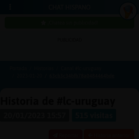
CHAT HISPANO
¡Chatea sin publicidad!
PUBLICIDAD
Iniciar
sesión
Portada
Historias
Canal #lc-uruguay
2023-01-20
63cb3c34bfb78a0484464bde
¡Chatea
sin
publici
Historia de #lc-uruguay
20/01/2023 15:57
515 visitas
Crear
una
Reportar
Historia anterior
cuenta