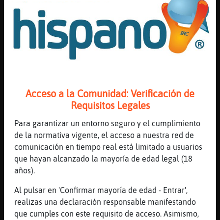
[16:05]
Raton-SinRespeto
1er Pista: ******* Valor de la Pregunta :
7400 Puntos
[16:05]
Raton-SinRespeto
2nd Pista: wi***** 40 Segundos & 3700
Puntos Restantes
[16:06]
Raton-SinRespeto
Acceso a la Comunidad: Verificación de
3ra Pista: win**o* 20 Segundos & 1850
Requisitos Legales
Puntos Restantes
Para garantizar un entorno seguro y el cumplimiento
[16:06]
Raton-SinRespeto
de la normativa vigente, el acceso a nuestra red de
Se Acabo el Tiempo! La Respuesta Era =>
comunicación en tiempo real está limitado a usuarios
winston <=
que hayan alcanzado la mayoría de edad legal (18
[16:06]
Raton-SinRespeto
años).
Para Apagar la Trivia Escribe: !parar
Al pulsar en 'Confirmar mayoría de edad - Entrar',
[16:06]
Raton-SinRespeto
realizas una declaración responsable manifestando
.K3020. KAOS: Interjecciones ? Valor de la
que cumples con este requisito de acceso. Asimismo,