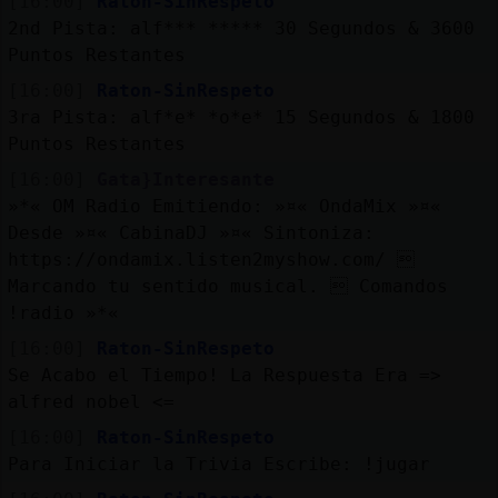
[16:00]
Raton-SinRespeto
2nd Pista: alf*** ***** 30 Segundos & 3600
Puntos Restantes
[16:00]
Raton-SinRespeto
3ra Pista: alf*e* *o*e* 15 Segundos & 1800
Puntos Restantes
[16:00]
Gata}Interesante
»*« OM Radio Emitiendo: »¤« OndaMix »¤«
Desde »¤« CabinaDJ »¤« Sintoniza:
https://ondamix.listen2myshow.com/ 
Marcando tu sentido musical.  Comandos
!radio »*«
[16:00]
Raton-SinRespeto
Se Acabo el Tiempo! La Respuesta Era =>
alfred nobel <=
[16:00]
Raton-SinRespeto
Para Iniciar la Trivia Escribe: !jugar