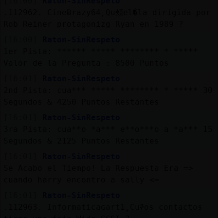
[16:00]
Raton-SinRespeto
.112962. CineɃrazy64˿Qu頰el�la dirigida por
Rob Reiner protagoniz󠍥g Ryan en 1989 ?
[16:00]
Raton-SinRespeto
1er Pista: ****** ***** ******** * *****
Valor de la Pregunta : 8500 Puntos
[16:01]
Raton-SinRespeto
2nd Pista: cua*** ***** ******** * ***** 30
Segundos & 4250 Puntos Restantes
[16:01]
Raton-SinRespeto
3ra Pista: cua**o *a*** e**o***o a *a*** 15
Segundos & 2125 Puntos Restantes
[16:01]
Raton-SinRespeto
Se Acabo el Tiempo! La Respuesta Era =>
cuando harry encontro a sally <=
[16:01]
Raton-SinRespeto
.112963. Informaticaɢart1˿Cu᮴os contactos