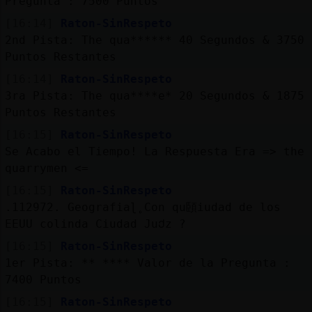
Pregunta : 7500 Puntos
[16:14]
Raton-SinRespeto
2nd Pista: The qua****** 40 Segundos & 3750
Puntos Restantes
[16:14]
Raton-SinRespeto
3ra Pista: The qua****e* 20 Segundos & 1875
Puntos Restantes
[16:15]
Raton-SinRespeto
Se Acabo el Tiempo! La Respuesta Era => the
quarrymen <=
[16:15]
Raton-SinRespeto
.112972. Geografiaɭ˿Con qu頣iudad de los
EEUU colinda Ciudad JuᲥz ?
[16:15]
Raton-SinRespeto
1er Pista: ** **** Valor de la Pregunta :
7400 Puntos
[16:15]
Raton-SinRespeto