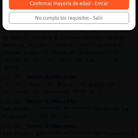
Mis Comandos disponibles son: Si estas
Confirmar mayoría de edad - Entrar
buscando un nick escribe !seen
Si quieres
jugar Trivia escribe !jugar Si quieres
No cumplo los requisitos - Salir
saber tu horoscopo escribe !horoscopo
tusignozodiacal> Si quieres Jugar el juego
de papel, piedra y tijera escribe !elijo
papel o !elijo tijera o !elijo piedra Si
deseas jugar el juego de dados escribe
!dados Si quieres saber tu lag escribe
.ping
[16:08]
Raton-SinRespeto
.112967. Deporteɭˆ�tbol: ߅n qu頥quipo
jug󠌡fuente la temporada 1929/30 ?
[16:08]
Raton-SinRespeto
1er Pista: ******** ** ****** Valor de la
Pregunta : 7100 Puntos
[16:08]
Raton-SinRespeto
2nd Pista: atl***** ** ****** 40 Segundos &