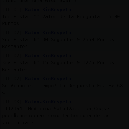
tiene una faja Wide SCSI ?
[16:01]
Raton-SinRespeto
1er Pista: ** Valor de la Pregunta : 5100
Puntos
[16:02]
Raton-SinRespeto
2nd Pista: 6* 30 Segundos & 2550 Puntos
Restantes
[16:02]
Raton-SinRespeto
3ra Pista: 6* 15 Segundos & 1275 Puntos
Restantes
[16:02]
Raton-SinRespeto
Se Acabo el Tiempo! La Respuesta Era => 68
<=
[16:03]
Raton-SinRespeto
.112964. Medicina-Saludɇallifan˿Cuᬠse
podr�considerar como la hormona de la
violencia ?