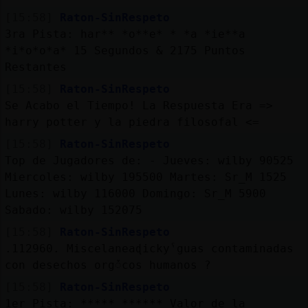
Mis
[15:58]
Raton-SinRespeto
blogs
3ra Pista: har** *o**e* * *a *ie**a
*i*o*o*a* 15 Segundos & 2175 Puntos
Restantes
Mis
[15:58]
Raton-SinRespeto
foros
Se Acabo el Tiempo! La Respuesta Era =>
harry potter y la piedra filosofal <=
[15:58]
Raton-SinRespeto
Top de Jugadores de: - Jueves: wilby 90525
Registr
Miercoles: wilby 195500 Martes: Sr_M 1525
un
Lunes: wilby 116000 Domingo: Sr_M 5900
canal
Sabado: wilby 152075
[15:58]
Raton-SinRespeto
.112960. Miscelaneaɖickyˁguas contaminadas
Más
con desechos orgᮩcos humanos ?
gestion
[15:58]
Raton-SinRespeto
1er Pista: ***** ****** Valor de la