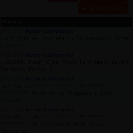
Historia siguiente
Mensaje
Reserva
[15:57]
Raton-SinRespeto
alias
La Trivia se Iniciara en 10 Segundos, Estan
Listos!!!
[15:57]
Raton-SinRespeto
Actuali
.112959. Cineɭ˿C󭯠se llama la primera pel�la
contras
de Harry Potter ?
[15:57]
Raton-SinRespeto
1er Pista: ***** ****** * ** ******
********* Valor de la Pregunta : 8700
Actuali
Puntos
IP
virtual
[15:57]
Raton-SinRespeto
2nd Pista: har** ****** * ** ******
********* 30 Segundos & 4350 Puntos
Restantes