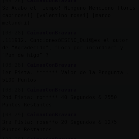
[08:28]
CaimanConBravura
Se Acabo el Tiempo! Ninguno Menciono [loris
capirossi] [valentino rossi] [marco
melandri]
[08:28]
CaimanConBravura
.111912. CancionesɓESINO˿Qui鮠es el autor
de "Agradecido", "Loco por incordiar" y
"Pan de higo" ?
[08:28]
CaimanConBravura
1er Pista: ******* Valor de la Pregunta :
5100 Puntos
[08:28]
CaimanConBravura
2nd Pista: ro***** 40 Segundos & 2550
Puntos Restantes
[08:29]
CaimanConBravura
3ra Pista: rose**o 20 Segundos & 1275
Puntos Restantes