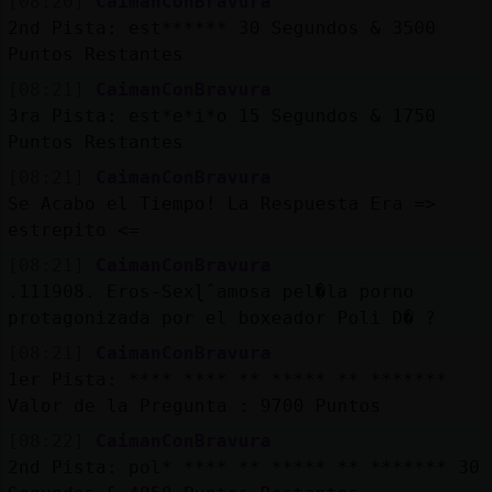
[08:20]
CaimanConBravura
2nd Pista: est****** 30 Segundos & 3500
Puntos Restantes
[08:21]
CaimanConBravura
3ra Pista: est*e*i*o 15 Segundos & 1750
Puntos Restantes
[08:21]
CaimanConBravura
Se Acabo el Tiempo! La Respuesta Era =>
estrepito <=
[08:21]
CaimanConBravura
.111908. Eros-Sexɭˆamosa pel�la porno
protagonizada por el boxeador Poli D� ?
[08:21]
CaimanConBravura
1er Pista: **** **** ** ***** ** *******
Valor de la Pregunta : 9700 Puntos
[08:22]
CaimanConBravura
2nd Pista: pol* **** ** ***** ** ******* 30