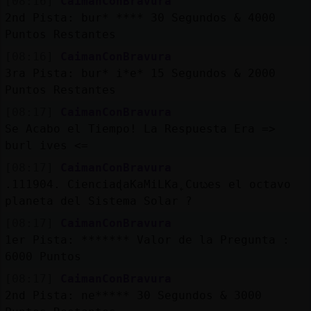
[08:16]
CaimanConBravura
Mis
2nd Pista: bur* **** 30 Segundos & 4000
blogs
Puntos Restantes
[08:16]
CaimanConBravura
3ra Pista: bur* i*e* 15 Segundos & 2000
Mis
Puntos Restantes
foros
[08:17]
CaimanConBravura
Se Acabo el Tiempo! La Respuesta Era =>
burl ives <=
Registr
[08:17]
CaimanConBravura
un
.111904. CienciaɖaKaMiLKa˿Cuᬠes el octavo
canal
planeta del Sistema Solar ?
[08:17]
CaimanConBravura
1er Pista: ******* Valor de la Pregunta :
6000 Puntos
Más
[08:17]
CaimanConBravura
gestion
2nd Pista: ne***** 30 Segundos & 3000