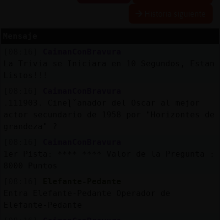
Historia siguiente
Mensaje
Reserva
[08:16]
CaimanConBravura
alias
La Trivia se Iniciara en 10 Segundos, Estan
Listos!!!
[08:16]
CaimanConBravura
Actuali
.111903. Cineɭˇanador del Oscar al mejor
contras
actor secundario de 1958 por "Horizontes de
grandeza" ?
[08:16]
CaimanConBravura
1er Pista: **** **** Valor de la Pregunta :
Actuali
8000 Puntos
IP
virtual
[08:16]
Elefante-Pedante
Entra Elefante-Pedante Operador de
Elefante-Pedante