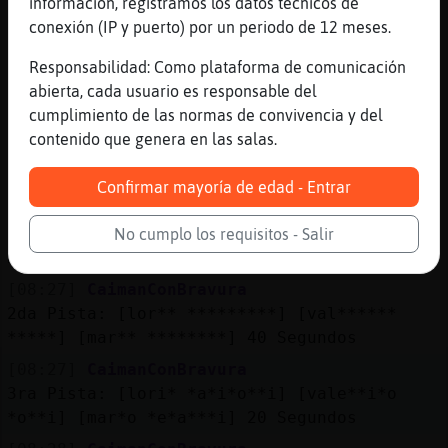
información, registramos los datos técnicos de
[08:26]
CaimanConBravura
conexión (IP y puerto) por un periodo de 12 meses.
Se Acabo el Tiempo! La Respuesta Era =>
Responsabilidad: Como plataforma de comunicación
frente calido <=
abierta, cada usuario es responsable del
[08:27]
CaimanConBravura
cumplimiento de las normas de convivencia y del
.K2909. KAOS: pilotos italianos de motogp
contenido que genera en las salas.
en 2006 ? Valor de la Pregunta : 219300
Puntos
Confirmar mayoría de edad - Entrar
[08:27]
CaimanConBravura
1er Pista: Tres Posibles Respuestas Cada
No cumplo los requisitos - Salir
Respuesta Vale : 73100 Puntos
[08:27]
CaimanConBravura
2da Pista: [lor** *********] [val******
*****] [mar** ********] 40 Segundos
[08:27]
CaimanConBravura
3ra Pista: [lori* *a*i*o**i] [vale**i*o
*o**i] [mar*o *e*a***i] 20 Segundos