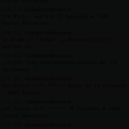
Puntos Restantes
[08:17]
CaimanConBravura
3ra Pista: nep*u*o 15 Segundos & 1500
Puntos Restantes
[08:18]
CaimanConBravura
Se Acabo el Tiempo! La Respuesta Era =>
neptuno <=
[08:18]
CaimanConBravura
.111905. CancionesɁnghara˃antante de "La
Zarzamora" ?
[08:18]
CaimanConBravura
1er Pista: **** ****** Valor de la Pregunta
: 6800 Puntos
[08:18]
CaimanConBravura
2nd Pista: lol* ****** 30 Segundos & 3400
Puntos Restantes
[08:19]
CaimanConBravura