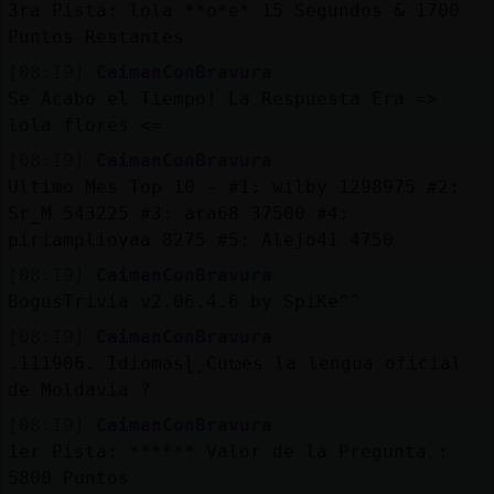
3ra Pista: lola **o*e* 15 Segundos & 1700
Puntos Restantes
[08:19]
CaimanConBravura
Se Acabo el Tiempo! La Respuesta Era =>
lola flores <=
[08:19]
CaimanConBravura
Ultimo Mes Top 10 - #1: wilby 1298975 #2:
Sr_M 543225 #3: ara68 37500 #4:
piriamplioyaa 8275 #5: Alejo41 4750
[08:19]
CaimanConBravura
BogusTrivia v2.06.4.6 by SpiKe^^
[08:19]
CaimanConBravura
.111906. Idiomasɭ˿Cuᬠes la lengua oficial
de Moldavia ?
[08:19]
CaimanConBravura
1er Pista: ****** Valor de la Pregunta :
5800 Puntos