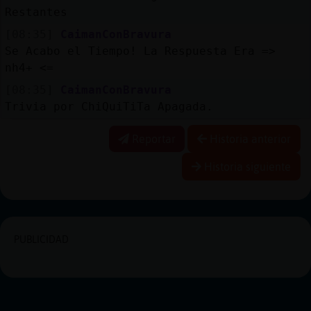
Restantes
[08:35]
CaimanConBravura
Se Acabo el Tiempo! La Respuesta Era =>
nh4+ <=
[08:35]
CaimanConBravura
Trivia por ChiQuiTiTa Apagada.
Reportar
Historia anterior
Historia siguiente
PUBLICIDAD