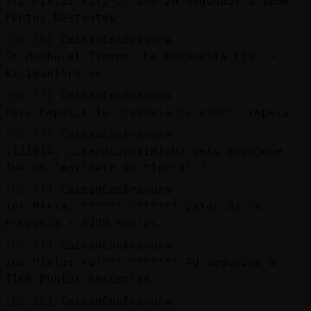
3ra Pista: kili*a**a*o 20 Segundos & 1850
Puntos Restantes
[08:30]
CaimanConBravura
Se Acabo el Tiempo! La Respuesta Era =>
kilimanjaro <=
[08:31]
CaimanConBravura
Para Repetir la Pregunta Escribe: !repetir
[08:31]
CaimanConBravura
.111914. Literaturaɤiminhoːoeta espa񯬠que
fue un 'marinero en tierra' ?
[08:31]
CaimanConBravura
1er Pista: ****** ******* Valor de la
Pregunta : 8200 Puntos
[08:31]
CaimanConBravura
2nd Pista: raf*** ******* 40 Segundos &
4100 Puntos Restantes
[08:32]
CaimanConBravura