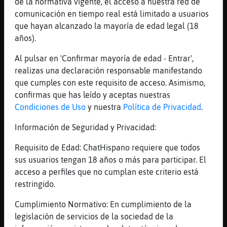
de la normativa vigente, el acceso a nuestra red de
Se Acabo el Tiempo! La Respuesta Era =>
comunicación en tiempo real está limitado a usuarios
galeria <=
que hayan alcanzado la mayoría de edad legal (18
[08:25]
CaimanConBravura
años).
Para Apagar la Trivia Escribe: !parar
Al pulsar en 'Confirmar mayoría de edad - Entrar',
[08:25]
CaimanConBravura
realizas una declaración responsable manifestando
.111911. Cienciaɭːarte frontal de una masa
que cumples con este requisito de acceso. Asimismo,
de aire tibio que avanza para reemplazar a
confirmas que has leído y aceptas nuestras
una masa de aire fr�que retrocede ?
Condiciones de Uso
y nuestra
Política de Privacidad
.
[08:25]
CaimanConBravura
Información de Seguridad y Privacidad:
1er Pista: ****** ****** Valor de la
Pregunta : 7700 Puntos
Requisito de Edad: ChatHispano requiere que todos
[08:26]
CaimanConBravura
sus usuarios tengan 18 años o más para participar. El
2nd Pista: fre*** ****** 40 Segundos & 3850
acceso a perfiles que no cumplan este criterio está
Puntos Restantes
restringido.
[08:26]
CaimanConBravura
Cumplimiento Normativo: En cumplimiento de la
3ra Pista: fre**e *a*i*o 20 Segundos & 1925
legislación de servicios de la sociedad de la
Puntos Restantes