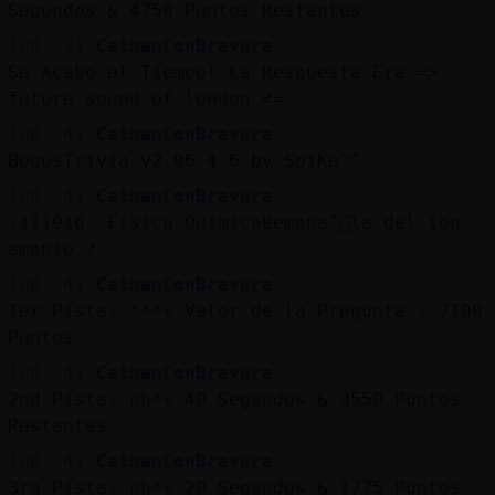
Segundos & 4750 Puntos Restantes
[08:33]
CaimanConBravura
Se Acabo el Tiempo! La Respuesta Era =>
future sound of london <=
[08:34]
CaimanConBravura
BogusTrivia v2.06.4.6 by SpiKe^^
[08:34]
CaimanConBravura
.111916. Fisica-QuimicaɄemonaˆ󲭵la del ion
amonio ?
[08:34]
CaimanConBravura
1er Pista: ***+ Valor de la Pregunta : 7100
Puntos
[08:34]
CaimanConBravura
2nd Pista: nh*+ 40 Segundos & 3550 Puntos
Restantes
[08:34]
CaimanConBravura
3ra Pista: nh*+ 20 Segundos & 1775 Puntos