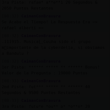
3ra Pista: rafae* a**e**i 20 Segundos &
2050 Puntos Restantes
[08:32]
CaimanConBravura
Se Acabo el Tiempo! La Respuesta Era =>
rafael alberti <=
[08:32]
CaimanConBravura
.111915. Musicaɭ˿Cuᬠha sido el grupo
m᳠importante de la cyberdelia, si obviamos
a Bandulu ?
[08:32]
CaimanConBravura
1er Pista: ****** ***** ** ****** Bonus!
Valor de la Pregunta : 19000 Puntos
[08:33]
CaimanConBravura
2nd Pista: fut*** ***** ** ****** 40
Segundos & 9500 Puntos Restantes
[08:33]
CaimanConBravura
3ra Pista: futu*e *ou** o* *o**o* 20