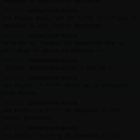
Segundos & 4850 Puntos Restantes
[08:22]
CaimanConBravura
3ra Pista: poli *ia* e* *o**o *e *e**o*a 15
Segundos & 2425 Puntos Restantes
[08:22]
CaimanConBravura
Se Acabo el Tiempo! La Respuesta Era =>
poli diaz el potro se desboca <=
[08:22]
CaimanConBravura
.111909. Miscelaneaɖickyˁl pie de ?
[08:22]
CaimanConBravura
1er Pista: ** ***** Valor de la Pregunta :
5100 Puntos
[08:23]
CaimanConBravura
2nd Pista: la l**** 40 Segundos & 2550
Puntos Restantes
[08:23]
CaimanConBravura
3ra Pista: la le**a 20 Segundos & 1275