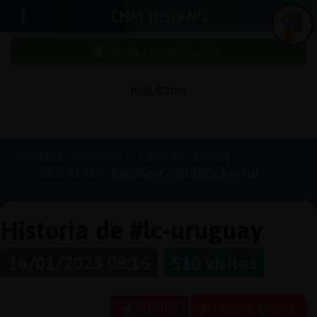
CHAT HISPANO
¡Chatea sin publicidad!
PUBLICIDAD
Iniciar
sesión
Portada
Historias
Canal #lc-uruguay
2023-01-16
63c5f5a4c7c03038566464c0
¡Chatea
sin
publici
Historia de #lc-uruguay
16/01/2023 08:16
518 visitas
Crear
una
Reportar
Historia anterior
cuenta