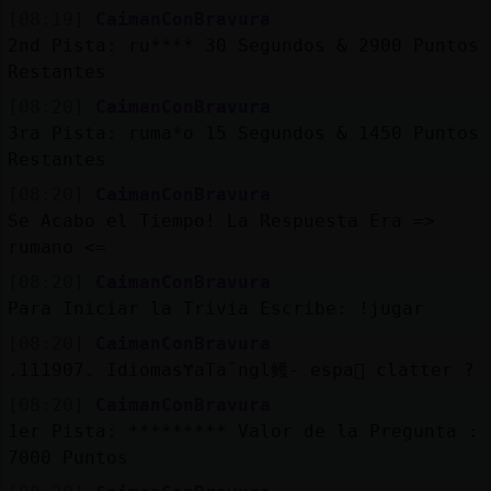
[08:19]
CaimanConBravura
2nd Pista: ru**** 30 Segundos & 2900 Puntos
Restantes
[08:20]
CaimanConBravura
3ra Pista: ruma*o 15 Segundos & 1450 Puntos
Restantes
[08:20]
CaimanConBravura
Se Acabo el Tiempo! La Respuesta Era =>
rumano <=
[08:20]
CaimanConBravura
Para Iniciar la Trivia Escribe: !jugar
[08:20]
CaimanConBravura
.111907. IdiomasɎaTaˉngl鳠- espa񯬺 clatter ?
[08:20]
CaimanConBravura
1er Pista: ********* Valor de la Pregunta :
7000 Puntos