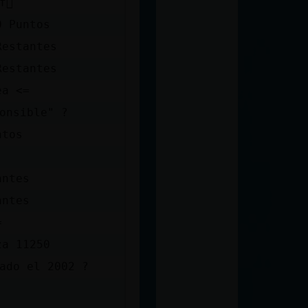
Tif󮠿
0 Puntos
Restantes
Restantes
ea <=
onsible" ?
ntos
antes
antes
=
za 11250
ado el 2002 ?