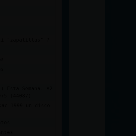
s
s
se dice en swahili "zapatillas" ?
s
es
es
s) Esta Semana: #2
975 (44087)
c󠥮 1999 un disco
ntos
antes