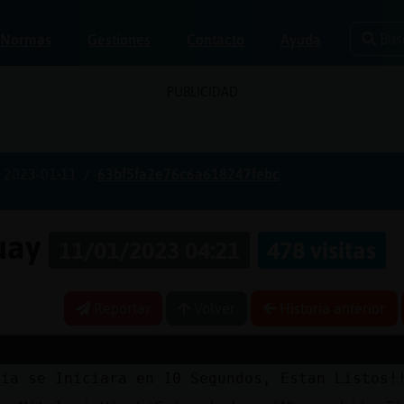
Bus
Normas
Gestiones
Contacto
Ayuda
PUBLICIDAD
2023-01-11
63bf5fa2e76c6a618247febc
guay
11/01/2023 04:21
478 visitas
Reportar
Volver
Historia anterior
via se Iniciara en 10 Segundos, Estan Listos!