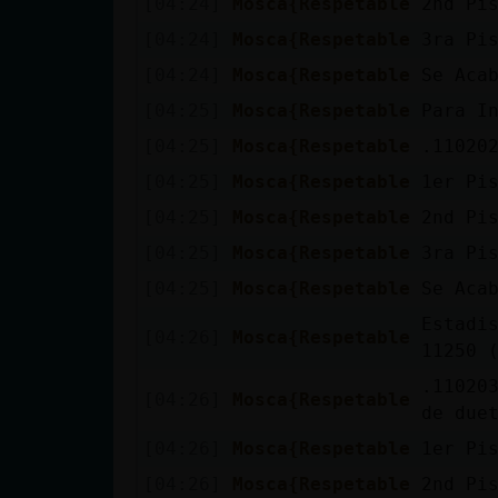
[04:24]
Mosca{Respetable
2nd Pi
Mis blogs
[04:24]
Mosca{Respetable
3ra Pi
[04:24]
Mosca{Respetable
Se Aca
Mis foros
[04:25]
Mosca{Respetable
Para I
[04:25]
Mosca{Respetable
[04:25]
Mosca{Respetable
1er Pi
Registrar
[04:25]
Mosca{Respetable
2nd Pi
un canal
[04:25]
Mosca{Respetable
3ra Pi
[04:25]
Mosca{Respetable
Se Aca
Estadi
[04:26]
Mosca{Respetable
Más
11250 
gestiones
.110203
[04:26]
Mosca{Respetable
de due
[04:26]
Mosca{Respetable
1er Pi
[04:26]
Mosca{Respetable
2nd Pi