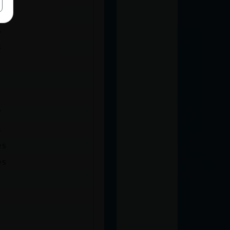
s
s
?
s
es
es