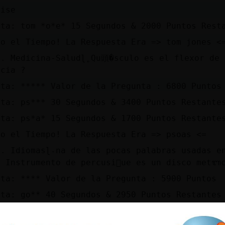
uise
sta: tom *o*e* 15 Segundos & 2000 Puntos Rest
bo el Tiempo! La Respuesta Era => tom jones <
4. Medicina-Saludɭ˿Qu頭�sculo es el flexor de 
ncia ?
sta: ***** Valor de la Pregunta : 6800 Puntos
sta: ps*** 30 Segundos & 3400 Puntos Restante
sta: ps*a* 15 Segundos & 1700 Puntos Restante
bo el Tiempo! La Respuesta Era => psoas <=
. Idiomasɭ˕na de las pocas palabras usadas en
: Instrumento de percusi󮠱ue es un disco metᬩ
sta: **** Valor de la Pregunta : 5900 Puntos
sta: go** 40 Segundos & 2950 Puntos Restantes