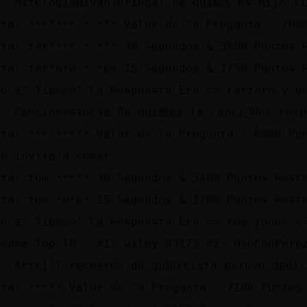
.110199. MitologiaɄivah˨Griega) ߄e qui鮥s es hijo 
sta: ******* * *** Valor de la Pregunta : 700
sta: tar**** * *** 30 Segundos & 3500 Puntos 
sta: tar*a*o * *ea 15 Segundos & 1750 Puntos 
bo el Tiempo! La Respuesta Era => tartaro y g
0. Cancionesɨecsa˿De qui鮠es la canci󮠢Not resp
sta: *** ***** Valor de la Pregunta : 6800 Pu
me invita a comer
sta: tom ***** 30 Segundos & 3400 Puntos Rest
sta: tom *o*e* 15 Segundos & 1700 Puntos Rest
bo el Tiempo! La Respuesta Era => tom jones <
emana Top 10 - #1: wilby 93175 #2: OsoConPere
1. Arteɭˁl recuerdo de qu頡rtista estuvo dedic
sta: ***** Valor de la Pregunta : 7100 Puntos