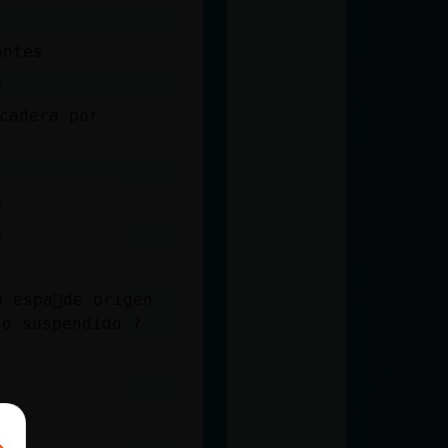
antes
=
cadera por
s
s
 espa񯬠de origen
co suspendido ?