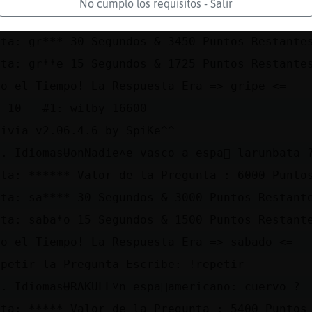
No cumplo los requisitos - Salir
sta: ***** Valor de la Pregunta : 6900 Puntos
sta: gr*** 30 Segundos & 3450 Puntos Restante
sta: gr**e 15 Segundos & 1725 Puntos Restante
bo el Tiempo! La Respuesta Era => gripe <=
p 10 - #1: wilby 16600
rivia v2.06.4.6 by SpiKe^^
. IdiomasɄonNadie˄e vasco a espa񯬺 larunbata 
sta: ****** Valor de la Pregunta : 6000 Punto
sta: sa**** 30 Segundos & 3000 Puntos Restant
sta: saba*o 15 Segundos & 1500 Puntos Restant
bo el Tiempo! La Respuesta Era => sabado <=
epetir la Pregunta Escribe: !repetir
. IdiomasɄRAKULL˅n espa񯬠americano: cuervo ?
sta: ***** Valor de la Pregunta : 5400 Puntos