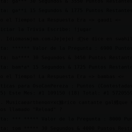
sta: ga*** 30 Segundos & 3550 Puntos Restante
sta: ga**i 15 Segundos & 1775 Puntos Restante
bo el Tiempo! La Respuesta Era => gaudi <=
niciar la Trivia Escribe: !jugar
.110202. Idiomasɴjmm.com˨Jejeje) ߃
sta: ****** Valor de la Pregunta : 6900 Punto
sta: ba**** 30 Segundos & 3450 Puntos Restant
sta: bam*a* 15 Segundos & 1725 Puntos Restant
bo el Tiempo! La Respuesta Era => bambas <=
sticas para OsoConPereza : Puntos (Contestada
(5) Este Mes: #1 109150 (18) Total: #1 572055
. Musicaɐarthenon˅xc鮴rico cantante gal鳠que sa
tos llamado "Reload" ?
sta: *** ***** Valor de la Pregunta : 8000 Pu
sta: tom ***** 30 Segundos & 4000 Puntos Rest