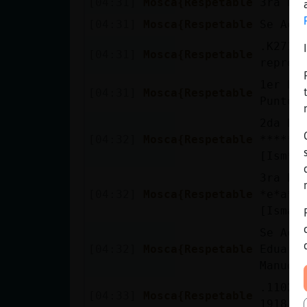
[04:31]
Mosca{Respetable
3ra Pi
[04:31]
Mosca{Respetable
Se Aca
.K2712.
[04:31]
Mosca{Respetable
repres
1er Pi
[04:31]
Mosca{Respetable
Puntos
2da Pi
[04:32]
Mosca{Respetable
******
[Ism**
3ra Pi
[04:32]
Mosca{Respetable
*e*a*e
[Ismae
Se Aca
[04:32]
Mosca{Respetable
Eduard
Manuel
.110208
[04:33]
Mosca{Respetable
1918 ?