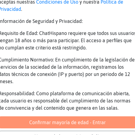
sta: and*ea 15 Segundos & 1300 Puntos Restant
aceptas nuestras
Condiciones de Uso
y nuestra
Política de
Privacidad
.
bo el Tiempo! La Respuesta Era => andrea <=
 KAOS: Algunos cantores, trovadores y rockero
Información de Seguridad y Privacidad:
entativos) ? Valor de la Pregunta : 742000 Pu
Requisito de Edad: ChatHispano requiere que todos sus usuario
sta: Diez Posibles Respuestas Cada Respuesta 
tengan 18 años o más para participar. El acceso a perfiles que
no cumplan este criterio está restringido.
sta: [Joa* ****** ******] [Lui* ******* ****]
Cumplimiento Normativo: En cumplimiento de la legislación de
*] [Mig*** ****] [Ana *****] [vic*** ******] 
servicios de la sociedad de la información, registramos los
* *******] [Joa**** ******] [Ro****] 40 Segun
datos técnicos de conexión (IP y puerto) por un periodo de 12
sta: [Joa* *a*ue* *e**a*] [Lui* E*ua**o Au*e]
meses.
*] [Migue* *io*] [Ana *e*e*] [vic*o* *a*ue*] 
* *e**a*o] [Joa*ui* *a*i*a] [Rosa*a] 20 Segun
Responsabilidad: Como plataforma de comunicación abierta,
cada usuario es responsable del cumplimiento de las normas
bo el Tiempo! Ninguno Menciono [Joan Manuel S
de convivencia y del contenido que genera en las salas.
o Aute] [Jose Luis Perales] [Miguel Rios] [An
] [Pedro Guerra] [Ismael Serrano] [Joaquin Sa
Confirmar mayoría de edad - Entrar
. HistoriaɎaTa˿Qu頥nfermedad caus󠶥inte millon