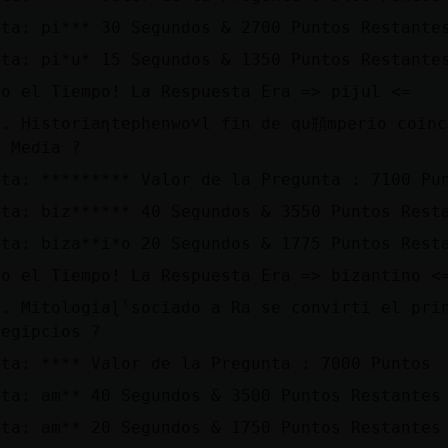
sta: pi*** 30 Segundos & 2700 Puntos Restante
sta: pi*u* 15 Segundos & 1350 Puntos Restante
bo el Tiempo! La Respuesta Era => pijul <=
1. Historiaɳtephenwo˅l fin de qu頩mperio coinc
d Media ?
sta: ********* Valor de la Pregunta : 7100 Pu
sta: biz****** 40 Segundos & 3550 Puntos Rest
sta: biza**i*o 20 Segundos & 1775 Puntos Rest
bo el Tiempo! La Respuesta Era => bizantino <
. Mitologiaɭˁsociado a Ra se convirti󠥮 el pri
 egipcios ?
sta: **** Valor de la Pregunta : 7000 Puntos
sta: am** 40 Segundos & 3500 Puntos Restantes
sta: am** 20 Segundos & 1750 Puntos Restantes