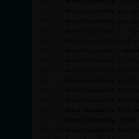
[04:21]
Mosca{Respetable
cuenta
[04:21]
Mosca{Respetable
1er Pi
[04:22]
Mosca{Respetable
2nd Pi
[04:22]
Mosca{Respetable
3ra Pi
Reservar
[04:22]
Mosca{Respetable
Se Aca
alias
[04:23]
Mosca{Respetable
.11020
[04:23]
Mosca{Respetable
1er Pi
Actualizar
[04:23]
Mosca{Respetable
Quien 
contraseña
[04:23]
Mosca{Respetable
2nd Pi
[04:23]
Mosca{Respetable
3ra Pi
[04:23]
Mosca{Respetable
Se Aca
Actualizar
[04:23]
Mosca{Respetable
Esta S
IP virtual
[04:24]
Mosca{Respetable
.11020
[04:24]
Mosca{Respetable
1er Pi