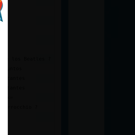
arse los Beatles ?
0 Puntos
Restantes
Restantes
nd <=
 Verrocchio ?
s
es