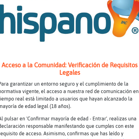
 go
sta: go** 15 Segundos & 1475 Puntos Restantes
bo el Tiempo! La Respuesta Era => gong <=
nas Atras: Top 10 - #1: wilby 227925
pagar la Trivia Escribe: !parar
. Musicaɑuim˿Qu頧rupo form󠒩ngo Starr al separ
Acceso a la Comunidad: Verificación de Requisitos
sta: *** **** **** Valor de la Pregunta : 780
Legales
sta: all **** **** 30 Segundos & 3900 Puntos 
Para garantizar un entorno seguro y el cumplimiento de la
sta: all **a* *a** 15 Segundos & 1950 Puntos 
normativa vigente, el acceso a nuestra red de comunicación en
tiempo real está limitado a usuarios que hayan alcanzado la
bo el Tiempo! La Respuesta Era => all star ba
mayoría de edad legal (18 años).
7. Arteɭ˿Cuᬠera el nombre del pintor italiano
Al pulsar en 'Confirmar mayoría de edad - Entrar', realizas una
sta: ****** Valor de la Pregunta : 5200 Punto
declaración responsable manifestando que cumples con este
sta: an**** 30 Segundos & 2600 Puntos Restant
requisito de acceso. Asimismo, confirmas que has leído y