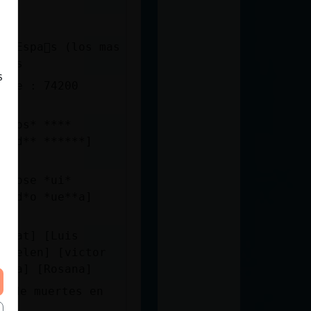
es
s Espa񯬥s (los mas
ntos
s
Vale : 74200
 [Jos* ****
[Ped** ******]
dos
 [Jose *ui*
[Ped*o *ue**a]
dos
errat] [Luis
a Belen] [victor
bina] [Rosana]
es de muertes en