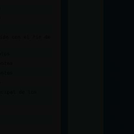
s
s
ide con el fin de
ntos
antes
antes
=
ncipal de los