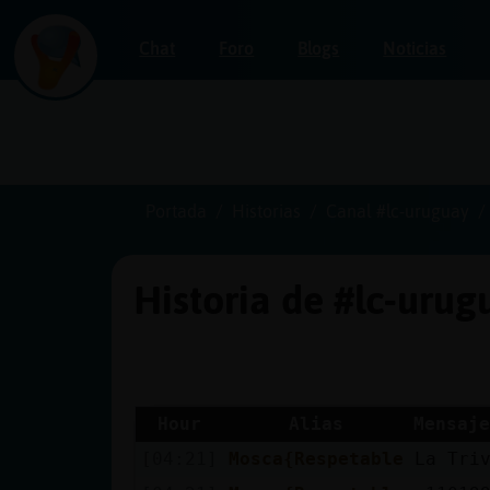
Chat
Foro
Blogs
Noticias
Iniciar
sesión
Portada
Historias
Canal #lc-uruguay
Historia de #lc-uru
¡Chatea
sin
publicidad!
Hour
Alias
Mensaje
[04:21]
Mosca{Respetable
La Tri
Crear
una