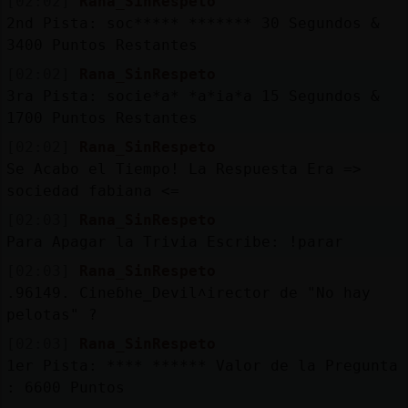
[02:02]
Rana_SinRespeto
2nd Pista: soc***** ******* 30 Segundos &
3400 Puntos Restantes
[02:02]
Rana_SinRespeto
3ra Pista: socie*a* *a*ia*a 15 Segundos &
1700 Puntos Restantes
[02:02]
Rana_SinRespeto
Se Acabo el Tiempo! La Respuesta Era =>
sociedad fabiana <=
[02:03]
Rana_SinRespeto
Para Apagar la Trivia Escribe: !parar
[02:03]
Rana_SinRespeto
.96149. Cineɓhe_Devil˄irector de "No hay
pelotas" ?
[02:03]
Rana_SinRespeto
1er Pista: **** ****** Valor de la Pregunta
: 6600 Puntos