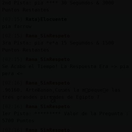
2nd Pista: pia **** 30 Segundos & 3000
Puntos Restantes
[02:15]
Rata}Elocuente
pia farrow
[02:15]
Rana_SinRespeto
3ra Pista: pia *e*a 15 Segundos & 1500
Puntos Restantes
[02:15]
Rana_SinRespeto
Se Acabo el Tiempo! La Respuesta Era => pia
pera <=
[02:16]
Rana_SinRespeto
.96160. ArteɃanon˿Cuᬠes la m᳠peque񡠤e las
tres grandes pir᭩des de Egipto ?
[02:16]
Rana_SinRespeto
1er Pista: ********* Valor de la Pregunta :
5700 Puntos
[02:16]
Rana_SinRespeto