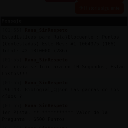
Historia siguiente
R
e
s
e
r
v
a
lia
s
r a
Mensaje
[01:55]
Rana_SinRespeto
Estadisticas para Rata}Elocuente : Puntos
A
c
tu
a
liz
r
o
n
tr
a
s
e
ñ
a
(Contestadas) Este Mes: #1 1064975 (166)
a
c
Total: #2 1810000 (286)
[01:55]
Rana_SinRespeto
La Trivia se Iniciara en 10 Segundos, Estan
A
c
tu
a
liz
a
ir
tu
a
Listos!!!
r IP
[01:55]
Rana_SinRespeto
v
l
.96143. Biologiaɭ˿C󭯠son las garras de los
cᮩdos ?
[01:55]
Rana_SinRespeto
M
is
lo
g
s
1er Pista: ** *********** Valor de la
b
Pregunta : 6500 Puntos