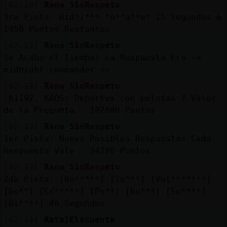
[02:10]
Rana_SinRespeto
3ra Pista: mid*i*** *o**a**e* 15 Segundos &
1950 Puntos Restantes
[02:11]
Rana_SinRespeto
Se Acabo el Tiempo! La Respuesta Era =>
midnight commander <=
[02:11]
Rana_SinRespeto
.K1192. KAOS: Deportes con pelotas ? Valor
de la Pregunta : 307800 Puntos
[02:11]
Rana_SinRespeto
1er Pista: Nueve Posibles Respuestas Cada
Respuesta Vale : 34200 Puntos
[02:11]
Rana_SinRespeto
2da Pista: [Bo*****] [Te***] [Vol*******]
[Go**] [Cr*****] [Po**] [Ru***] [So****]
[Bi****] 40 Segundos
[02:11]
Rata}Elocuente