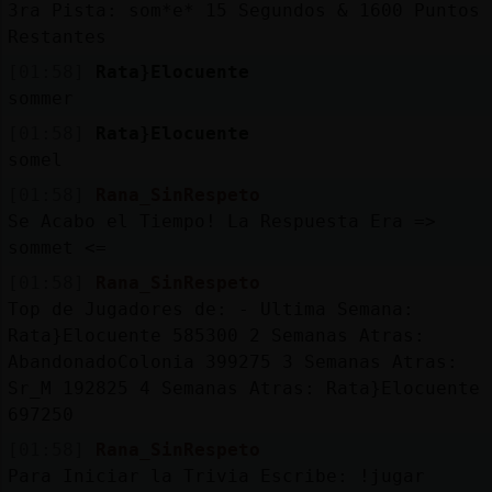
3ra Pista: som*e* 15 Segundos & 1600 Puntos
Restantes
[01:58]
Rata}Elocuente
sommer
[01:58]
Rata}Elocuente
somel
[01:58]
Rana_SinRespeto
Se Acabo el Tiempo! La Respuesta Era =>
sommet <=
[01:58]
Rana_SinRespeto
Top de Jugadores de: - Ultima Semana:
Rata}Elocuente 585300 2 Semanas Atras:
AbandonadoColonia 399275 3 Semanas Atras:
Sr_M 192825 4 Semanas Atras: Rata}Elocuente
697250
[01:58]
Rana_SinRespeto
Para Iniciar la Trivia Escribe: !jugar