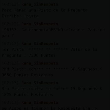
[02:12]
Rana_SinRespeto
Para Tener una Pista de la Pregunta
Escribe: !pista
[02:12]
Rana_SinRespeto
.96157. GastronomiaɓESINO˒efranes: Pan con
pan ?
[02:12]
Rana_SinRespeto
1er Pista: ****** ** ****** Valor de la
Pregunta : 7300 Puntos
[02:13]
Rana_SinRespeto
2nd Pista: com*** ** ****** 30 Segundos &
3650 Puntos Restantes
[02:13]
Rana_SinRespeto
3ra Pista: comi*a *e *o**o* 15 Segundos &
1825 Puntos Restantes
[02:13]
Rana_SinRespeto
Se Acabo el Tiempo! La Respuesta Era =>