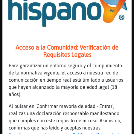
.96153. Arteɴarra˿Qu頣iudad fue la cuna del
Renacimiento ?
[02:07]
Rana_SinRespeto
1er Pista: ********* Valor de la Pregunta :
7300 Puntos
[02:07]
Rana_SinRespeto
Acceso a la Comunidad: Verificación de
2nd Pista: flo****** 30 Segundos & 3650
Requisitos Legales
Puntos Restantes
Para garantizar un entorno seguro y el cumplimiento
[02:07]
Rata}Elocuente
de la normativa vigente, el acceso a nuestra red de
florencia
comunicación en tiempo real está limitado a usuarios
[02:07]
Rana_SinRespeto
que hayan alcanzado la mayoría de edad legal (18
Perfecto Muy Bien, Rata}Elocuente La
años).
Respuesta Era => florencia <= Respondiste
en 22.258 Segundos, Y Ganaste 3650 Puntos
Al pulsar en 'Confirmar mayoría de edad - Entrar',
realizas una declaración responsable manifestando
[02:07]
Rana_SinRespeto
que cumples con este requisito de acceso. Asimismo,
Rata}Elocuente A Ganado 1 en una Linea!
confirmas que has leído y aceptas nuestras
Total Puntos de Hoy: 36350 Esta Semana: