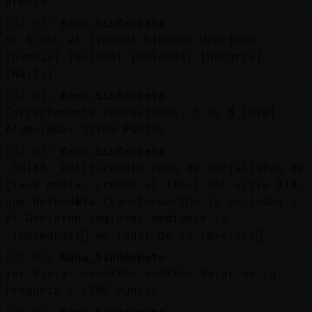
grecia
[02:01]
Rana_SinRespeto
Se Acabo el Tiempo! Ninguno Menciono
[Gambia] [Guinea] [Holanda] [Hungria]
[Haiti]
[02:01]
Rana_SinRespeto
Correctamente Contestadas: 3 de 8 Total
Acumulado: 32700 Puntos
[02:02]
Rana_SinRespeto
.96148. Politicaɑuimˇrupo de socialistas de
clase media, creado al final del siglo XIX,
que defend�la transformaci󮠤e la sociedad y
el Gobierno ingleses mediante la
"impregnaci󮢬 en lugar de la revoluci󮠿
[02:02]
Rana_SinRespeto
1er Pista: ******** ******* Valor de la
Pregunta : 6800 Puntos