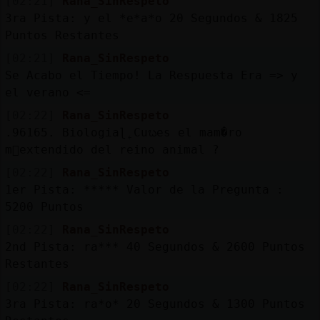
[02:21]
Rana_SinRespeto
3ra Pista: y el *e*a*o 20 Segundos & 1825
Puntos Restantes
[02:21]
Rana_SinRespeto
Se Acabo el Tiempo! La Respuesta Era => y
el verano <=
[02:22]
Rana_SinRespeto
.96165. Biologiaɭ˿Cuᬠes el mam�ro
m᳠extendido del reino animal ?
[02:22]
Rana_SinRespeto
1er Pista: ***** Valor de la Pregunta :
5200 Puntos
[02:22]
Rana_SinRespeto
2nd Pista: ra*** 40 Segundos & 2600 Puntos
Restantes
[02:22]
Rana_SinRespeto
3ra Pista: ra*o* 20 Segundos & 1300 Puntos