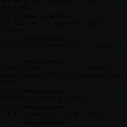
2nd Pista: m** 30 Segundos & 2650 Puntos
Restantes
[02:18]
Rana_SinRespeto
3ra Pista: mo* 15 Segundos & 1325 Puntos
Restantes
[02:18]
Rana_SinRespeto
Se Acabo el Tiempo! La Respuesta Era => moa
<=
[02:19]
Rana_SinRespeto
Ultimo Mes Top 10 - #1: Sr_M 1258050 #2:
Rata}Elocuente 745025 #3: AbandonadoColonia
400625
[02:19]
Rana_SinRespeto
BogusTrivia v2.06.4.6 by SpiKe^^
[02:19]
Rana_SinRespeto
.96163. Idiomasɤannaeˉngl鳠- espa񯬺 queen ?
[02:19]
Rana_SinRespeto