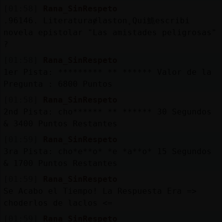
[01:58]
Rana_SinRespeto
.96146. Literaturaɇlaston˿Qui鮠escribi󠬡
novela epistolar "Las amistades peligrosas"
?
[01:58]
Rana_SinRespeto
1er Pista: ********* ** ****** Valor de la
Pregunta : 6800 Puntos
[01:58]
Rana_SinRespeto
2nd Pista: cho****** ** ****** 30 Segundos
& 3400 Puntos Restantes
[01:59]
Rana_SinRespeto
3ra Pista: cho*e**o* *e *a**o* 15 Segundos
& 1700 Puntos Restantes
[01:59]
Rana_SinRespeto
Se Acabo el Tiempo! La Respuesta Era =>
choderlos de laclos <=
[01:59]
Rana_SinRespeto