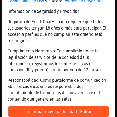
Condiciones de Uso
y nuestra
Política de Privacidad
.
36350 & Este Mes: 1101325
[02:08]
Rana_SinRespeto
Información de Seguridad y Privacidad:
Para Repetir la Pregunta Escribe: !repetir
Requisito de Edad: ChatHispano requiere que todos
[02:08]
Rana_SinRespeto
sus usuarios tengan 18 años o más para participar. El
.96154. Geografiaɭ˿D󮤥 desemboca el
acceso a perfiles que no cumplan este criterio está
r�Okavango ?
restringido.
[02:08]
Rana_SinRespeto
Cumplimiento Normativo: En cumplimiento de la
1er Pista: ******* ** ******** Bonus! Valor
legislación de servicios de la sociedad de la
de la Pregunta : 15000 Puntos
información, registramos los datos técnicos de
[02:08]
Rana_SinRespeto
conexión (IP y puerto) por un periodo de 12 meses.
2nd Pista: pan**** ** ******** 30 Segundos
& 7500 Puntos Restantes
Responsabilidad: Como plataforma de comunicación
abierta, cada usuario es responsable del
[02:08]
Rana_SinRespeto
cumplimiento de las normas de convivencia y del
3ra Pista: pan*a*o *e o*a*a**o 15 Segundos
contenido que genera en las salas.
& 3750 Puntos Restantes
[02:08]
Rana_SinRespeto
Confirmar mayoría de edad - Entrar
Se Acabo el Tiempo! La Respuesta Era =>