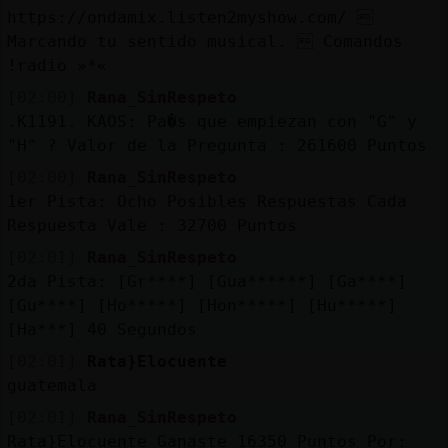
https://ondamix.listen2myshow.com/ 
Marcando tu sentido musical.  Comandos
!radio »*«
[02:00]
Rana_SinRespeto
.K1191. KAOS: Pa�s que empiezan con "G" y
"H" ? Valor de la Pregunta : 261600 Puntos
[02:00]
Rana_SinRespeto
1er Pista: Ocho Posibles Respuestas Cada
Respuesta Vale : 32700 Puntos
[02:01]
Rana_SinRespeto
2da Pista: [Gr****] [Gua******] [Ga****]
[Gu****] [Ho*****] [Hon*****] [Hu*****]
[Ha***] 40 Segundos
[02:01]
Rata}Elocuente
guatemala
[02:01]
Rana_SinRespeto
Rata}Elocuente Ganaste 16350 Puntos Por: