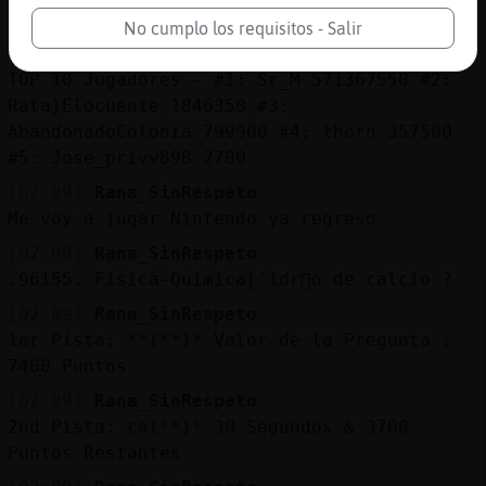
pantano de okavango <=
No cumplo los requisitos - Salir
[02:09]
Rana_SinRespeto
TOP 10 Jugadores - #1: Sr_M 571367550 #2:
Rata}Elocuente 1846350 #3:
AbandonadoColonia 799900 #4: thorn 357500
#5: Jose_privv898 2700
[02:09]
Rana_SinRespeto
Me voy a jugar Nintendo ya regreso
[02:09]
Rana_SinRespeto
.96155. Fisica-Quimicaɭˈidr󸩤o de calcio ?
[02:09]
Rana_SinRespeto
1er Pista: **(**)* Valor de la Pregunta :
7400 Puntos
[02:09]
Rana_SinRespeto
2nd Pista: ca(**)* 30 Segundos & 3700
Puntos Restantes