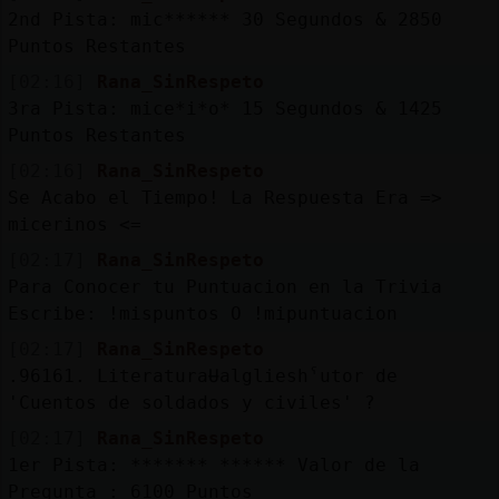
2nd Pista: mic****** 30 Segundos & 2850
Puntos Restantes
[02:16]
Rana_SinRespeto
3ra Pista: mice*i*o* 15 Segundos & 1425
Puntos Restantes
[02:16]
Rana_SinRespeto
Se Acabo el Tiempo! La Respuesta Era =>
micerinos <=
[02:17]
Rana_SinRespeto
Para Conocer tu Puntuacion en la Trivia
Escribe: !mispuntos O !mipuntuacion
[02:17]
Rana_SinRespeto
.96161. LiteraturaɄalglieshˁutor de
'Cuentos de soldados y civiles' ?
[02:17]
Rana_SinRespeto
1er Pista: ******* ****** Valor de la
Pregunta : 6100 Puntos