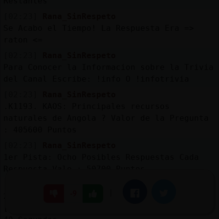
Restantes
[02:23]
Rana_SinRespeto
Se Acabo el Tiempo! La Respuesta Era =>
raton <=
[02:23]
Rana_SinRespeto
Para Conocer la Informacion sobre la Trivia
del Canal Escribe: !info O !infotrivia
[02:23]
Rana_SinRespeto
.K1193. KAOS: Principales recursos
naturales de Angola ? Valor de la Pregunta
: 405600 Puntos
[02:23]
Rana_SinRespeto
1er Pista: Ocho Posibles Respuestas Cada
Respuesta Vale : 50700 Puntos
[02:23]
Rana_SinRespeto
|
Facebook
Twitter
-9
2da Pista: [Pet*****] [dia******] [hi****]
[fos*****] [co***] [o**] [ba*****] [ur****]