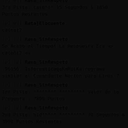
[02:09]
Rana_SinRespeto
3ra Pista: ca(o*)* 15 Segundos & 1850
Puntos Restantes
[02:09]
Rata}Elocuente
ca(na)2
[02:10]
Rana_SinRespeto
Se Acabo el Tiempo! La Respuesta Era =>
ca(oh)2 <=
[02:10]
Rana_SinRespeto
.96156. InformaticaɖaKaMiLKaːrograma
similar al Comandante Norton para Linux ?
[02:10]
Rana_SinRespeto
1er Pista: ******** ********* Valor de la
Pregunta : 7800 Puntos
[02:10]
Rana_SinRespeto
2nd Pista: mid***** ********* 30 Segundos &
3900 Puntos Restantes