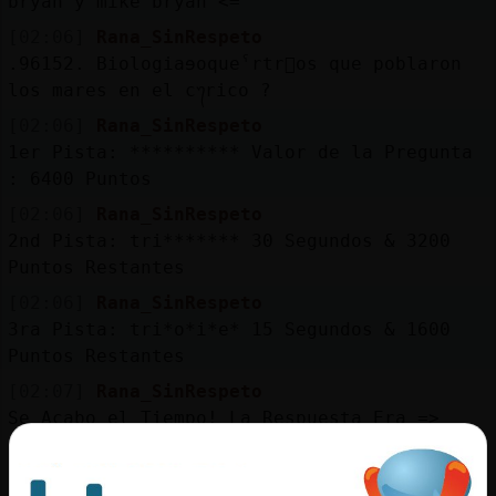
bryan y mike bryan <=
[02:06]
Rana_SinRespeto
.96152. Biologiaɘoqueˁrtr󰯤os que poblaron
los mares en el c᭢rico ?
[02:06]
Rana_SinRespeto
1er Pista: ********** Valor de la Pregunta
: 6400 Puntos
[02:06]
Rana_SinRespeto
2nd Pista: tri******* 30 Segundos & 3200
Puntos Restantes
[02:06]
Rana_SinRespeto
3ra Pista: tri*o*i*e* 15 Segundos & 1600
Puntos Restantes
[02:07]
Rana_SinRespeto
Se Acabo el Tiempo! La Respuesta Era =>
trilobites <=
[02:07]
Rana_SinRespeto