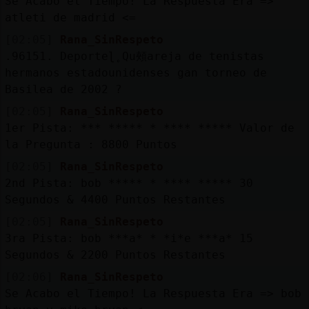
Se Acabo el Tiempo! La Respuesta Era =>
atleti de madrid <=
[02:05]
Rana_SinRespeto
.96151. Deporteɭ˿Qu頰areja de tenistas
hermanos estadounidenses gan󠥬 torneo de
Basilea de 2002 ?
[02:05]
Rana_SinRespeto
1er Pista: *** ***** * **** ***** Valor de
la Pregunta : 8800 Puntos
[02:05]
Rana_SinRespeto
2nd Pista: bob ***** * **** ***** 30
Segundos & 4400 Puntos Restantes
[02:05]
Rana_SinRespeto
3ra Pista: bob ***a* * *i*e ***a* 15
Segundos & 2200 Puntos Restantes
[02:06]
Rana_SinRespeto
Se Acabo el Tiempo! La Respuesta Era => bob