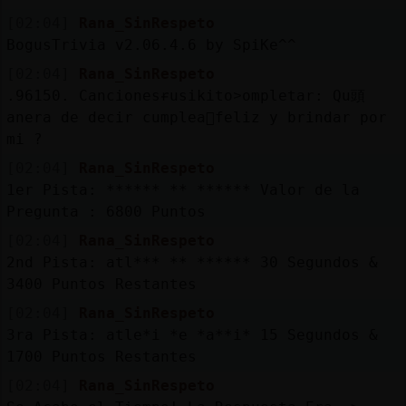
[02:04]
Rana_SinRespeto
BogusTrivia v2.06.4.6 by SpiKe^^
[02:04]
Rana_SinRespeto
.96150. Cancionesɍusikito˃ompletar: Qu頭
anera de decir cumplea񯳠feliz y brindar por
mi ?
[02:04]
Rana_SinRespeto
1er Pista: ****** ** ****** Valor de la
Pregunta : 6800 Puntos
[02:04]
Rana_SinRespeto
2nd Pista: atl*** ** ****** 30 Segundos &
3400 Puntos Restantes
[02:04]
Rana_SinRespeto
3ra Pista: atle*i *e *a**i* 15 Segundos &
1700 Puntos Restantes
[02:04]
Rana_SinRespeto