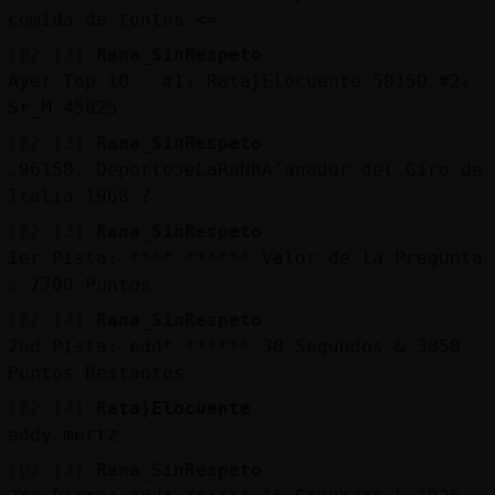
comida de tontos <=
[02:13]
Rana_SinRespeto
Ayer Top 10 - #1: Rata}Elocuente 50150 #2:
Sr_M 45025
[02:13]
Rana_SinRespeto
.96158. DeporteɔeLaRaNhAˇanador del Giro de
Italia 1968 ?
[02:13]
Rana_SinRespeto
1er Pista: **** ****** Valor de la Pregunta
: 7700 Puntos
[02:14]
Rana_SinRespeto
2nd Pista: edd* ****** 30 Segundos & 3850
Puntos Restantes
[02:14]
Rata}Elocuente
eddy mertz
[02:14]
Rana_SinRespeto