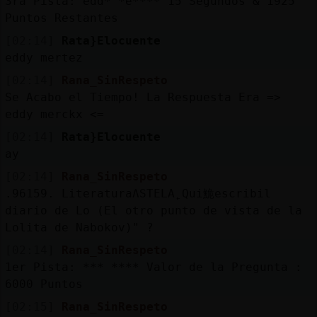
3ra Pista: edd* *e**** 15 Segundos & 1925
Puntos Restantes
[02:14]
Rata}Elocuente
eddy mertez
[02:14]
Rana_SinRespeto
Se Acabo el Tiempo! La Respuesta Era =>
eddy merckx <=
[02:14]
Rata}Elocuente
ay
[02:14]
Rana_SinRespeto
.96159. LiteraturaɅSTELA˿Qui鮠escribi󠢅l
diario de Lo (El otro punto de vista de la
Lolita de Nabokov)" ?
[02:14]
Rana_SinRespeto
1er Pista: *** **** Valor de la Pregunta :
6000 Puntos
[02:15]
Rana_SinRespeto