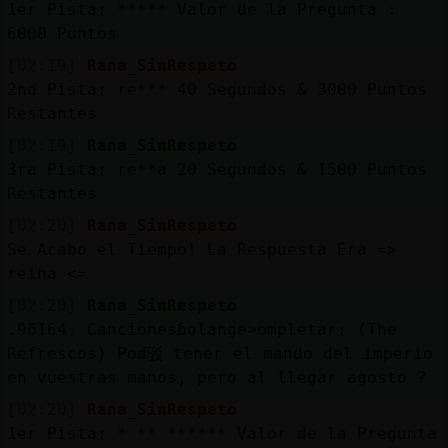
1er Pista: ***** Valor de la Pregunta :
6000 Puntos
[02:19]
Rana_SinRespeto
2nd Pista: re*** 40 Segundos & 3000 Puntos
Restantes
[02:19]
Rana_SinRespeto
3ra Pista: re**a 20 Segundos & 1500 Puntos
Restantes
[02:20]
Rana_SinRespeto
Se Acabo el Tiempo! La Respuesta Era =>
reina <=
[02:20]
Rana_SinRespeto
.96164. Cancionesɓolange˃ompletar: (The
Refrescos) Pod驳 tener el mando del imperio
en vuestras manos, pero al llegar agosto ?
[02:20]
Rana_SinRespeto
1er Pista: * ** ****** Valor de la Pregunta