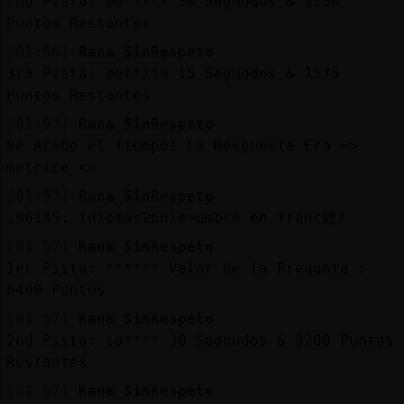
2nd Pista: me***** 30 Segundos & 3150
Puntos Restantes
[01:56]
Rana_SinRespeto
3ra Pista: met*i*a 15 Segundos & 1575
Puntos Restantes
[01:57]
Rana_SinRespeto
Se Acabo el Tiempo! La Respuesta Era =>
metrica <=
[01:57]
Rana_SinRespeto
.96145. IdiomasɁnnie˃umbre en franc鳠?
[01:57]
Rana_SinRespeto
1er Pista: ****** Valor de la Pregunta :
6400 Puntos
[01:57]
Rana_SinRespeto
2nd Pista: so**** 30 Segundos & 3200 Puntos
Restantes
[01:57]
Rana_SinRespeto