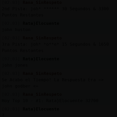
[02:03]
Rana_SinRespeto
2nd Pista: joh* ****** 30 Segundos & 3300
Puntos Restantes
[02:03]
Rata}Elocuente
john huston
[02:03]
Rana_SinRespeto
3ra Pista: joh* *o**e* 15 Segundos & 1650
Puntos Restantes
[02:03]
Rata}Elocuente
john jones
[02:03]
Rana_SinRespeto
Se Acabo el Tiempo! La Respuesta Era =>
john godber <=
[02:03]
Rana_SinRespeto
Hoy Top 10 - #1: Rata}Elocuente 32700
[02:03]
Rata}Elocuente
?