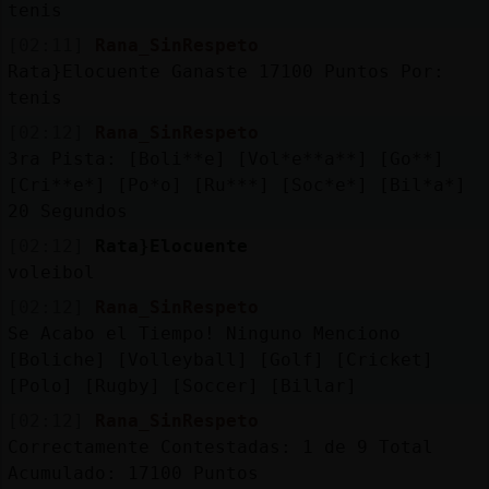
tenis
[02:11]
Rana_SinRespeto
Rata}Elocuente Ganaste 17100 Puntos Por:
tenis
[02:12]
Rana_SinRespeto
3ra Pista: [Boli**e] [Vol*e**a**] [Go**]
[Cri**e*] [Po*o] [Ru***] [Soc*e*] [Bil*a*]
20 Segundos
[02:12]
Rata}Elocuente
voleibol
[02:12]
Rana_SinRespeto
Se Acabo el Tiempo! Ninguno Menciono
[Boliche] [Volleyball] [Golf] [Cricket]
[Polo] [Rugby] [Soccer] [Billar]
[02:12]
Rana_SinRespeto
Correctamente Contestadas: 1 de 9 Total
Acumulado: 17100 Puntos