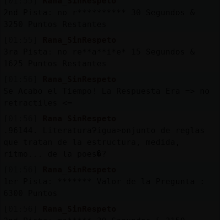
[01:55]
Rana_SinRespeto
2nd Pista: no r********** 30 Segundos &
M
is
r
o
s
3250 Puntos Restantes
fo
[01:55]
Rana_SinRespeto
3ra Pista: no re**a**i*e* 15 Segundos &
1625 Puntos Restantes
R
e
g
s
r
a
r
n
a
n
a
[01:56]
Rana_SinRespeto
Se Acabo el Tiempo! La Respuesta Era => no
retractiles <=
[01:56]
Rana_SinRespeto
.96144. LiteraturaɁigua˃onjunto de reglas
que tratan de la estructura, medida,
ritmo... de la poes�?
[01:56]
Rana_SinRespeto
1er Pista: ******* Valor de la Pregunta :
6300 Puntos
[01:56]
Rana_SinRespeto