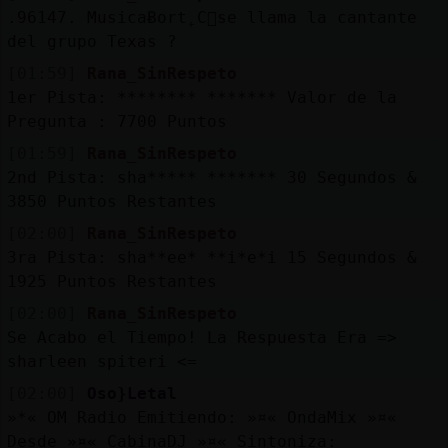
.96147. MusicaɃort˿C󭯠se llama la cantante
del grupo Texas ?
[01:59]
Rana_SinRespeto
1er Pista: ******** ******* Valor de la
Pregunta : 7700 Puntos
[01:59]
Rana_SinRespeto
2nd Pista: sha***** ******* 30 Segundos &
3850 Puntos Restantes
[02:00]
Rana_SinRespeto
3ra Pista: sha**ee* **i*e*i 15 Segundos &
1925 Puntos Restantes
[02:00]
Rana_SinRespeto
Se Acabo el Tiempo! La Respuesta Era =>
sharleen spiteri <=
[02:00]
Oso}Letal
»*« OM Radio Emitiendo: »¤« OndaMix »¤«
Desde »¤« CabinaDJ »¤« Sintoniza: