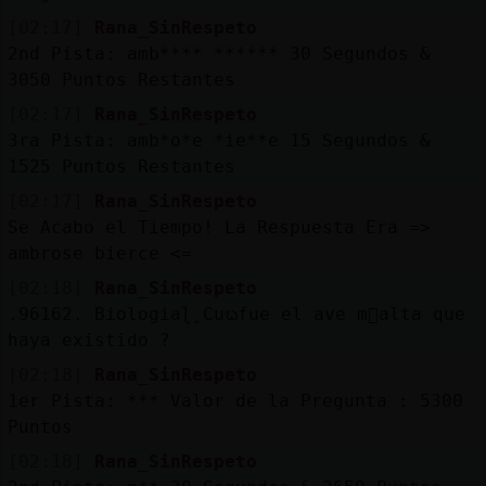
[02:17]
Rana_SinRespeto
2nd Pista: amb**** ****** 30 Segundos &
3050 Puntos Restantes
[02:17]
Rana_SinRespeto
3ra Pista: amb*o*e *ie**e 15 Segundos &
1525 Puntos Restantes
[02:17]
Rana_SinRespeto
Se Acabo el Tiempo! La Respuesta Era =>
ambrose bierce <=
[02:18]
Rana_SinRespeto
.96162. Biologiaɭ˿Cuᬠfue el ave m᳠alta que
haya existido ?
[02:18]
Rana_SinRespeto
1er Pista: *** Valor de la Pregunta : 5300
Puntos
[02:18]
Rana_SinRespeto