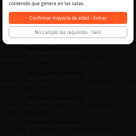
[02:53]
HormigaTransparente
contenido que genera en las salas.
Esta Semana Top 10 - #1: wilby 452550 #2:
thorn 327975 #3: Sr_M 3475
Confirmar mayoría de edad - Entrar
[02:54]
HormigaTransparente
.95031. CineɎueve˅scritor de la comedia
No cumplo los requisitos - Salir
musical "Top hat" ?
[02:54]
HormigaTransparente
1er Pista: ****** ****** Valor de la
Pregunta : 7100 Puntos
[02:54]
HormigaTransparente
2nd Pista: irv*** ****** 40 Segundos & 3550
Puntos Restantes
[02:54]
HormigaTransparente
3ra Pista: irvi** *e**i* 20 Segundos & 1775
Puntos Restantes
[02:55]
HormigaTransparente
Se Acabo el Tiempo! La Respuesta Era =>