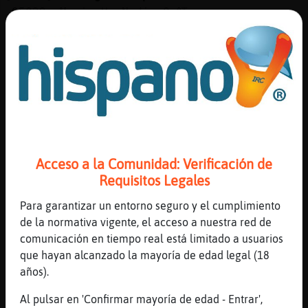
.95029. MusicaɄonNadie˿Qu頧rupo
comenz󠡠popularizar, a finales de los 1980s,
la m�sica industrial para las pistas de
baile ?
[02:51]
HormigaTransparente
1er Pista: ***** *** Valor de la Pregunta :
6900 Puntos
[02:51]
HormigaTransparente
2nd Pista: fro** *** 40 Segundos & 3450
Acceso a la Comunidad: Verificación de
Puntos Restantes
Requisitos Legales
[02:52]
HormigaTransparente
Para garantizar un entorno seguro y el cumplimiento
3ra Pista: fro** *** 20 Segundos & 1725
de la normativa vigente, el acceso a nuestra red de
Puntos Restantes
comunicación en tiempo real está limitado a usuarios
[02:52]
HormigaTransparente
que hayan alcanzado la mayoría de edad legal (18
Se Acabo el Tiempo! La Respuesta Era =>
años).
front 242 <=
Al pulsar en 'Confirmar mayoría de edad - Entrar',
[02:52]
HormigaTransparente