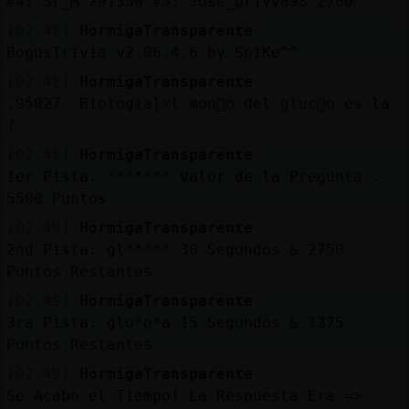
#4: Sr_M 291350 #5: Jose_privv898 2700
[02:48]
HormigaTransparente
BogusTrivia v2.06.4.6 by SpiKe^^
[02:48]
HormigaTransparente
.95027. Biologiaɭ˅l mon󭥲o del gluc󧥮o es la
?
[02:48]
HormigaTransparente
1er Pista: ******* Valor de la Pregunta :
5500 Puntos
[02:49]
HormigaTransparente
2nd Pista: gl***** 30 Segundos & 2750
Puntos Restantes
[02:49]
HormigaTransparente
3ra Pista: glu*o*a 15 Segundos & 1375
Puntos Restantes
[02:49]
HormigaTransparente
Se Acabo el Tiempo! La Respuesta Era =>