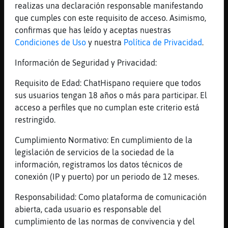
realizas una declaración responsable manifestando
Para Apagar la Trivia Escribe: !parar
que cumples con este requisito de acceso. Asimismo,
[02:52]
HormigaTransparente
confirmas que has leído y aceptas nuestras
.95030. Deporteɭˆ�tbol: ߅n qu頥quipo
Condiciones de Uso
y nuestra
Política de Privacidad
.
jug󠁲gem�a temporada 1935/36 ?
Información de Seguridad y Privacidad:
[02:52]
HormigaTransparente
1er Pista: ********* Valor de la Pregunta :
Requisito de Edad: ChatHispano requiere que todos
6400 Puntos
sus usuarios tengan 18 años o más para participar. El
[02:53]
HormigaTransparente
acceso a perfiles que no cumplan este criterio está
2nd Pista: bar****** 40 Segundos & 3200
restringido.
Puntos Restantes
Cumplimiento Normativo: En cumplimiento de la
[02:53]
HormigaTransparente
legislación de servicios de la sociedad de la
3ra Pista: bar*e*o*a 20 Segundos & 1600
información, registramos los datos técnicos de
Puntos Restantes
conexión (IP y puerto) por un periodo de 12 meses.
[02:53]
HormigaTransparente
Responsabilidad: Como plataforma de comunicación
Se Acabo el Tiempo! La Respuesta Era =>
abierta, cada usuario es responsable del
barcelona <=
cumplimiento de las normas de convivencia y del