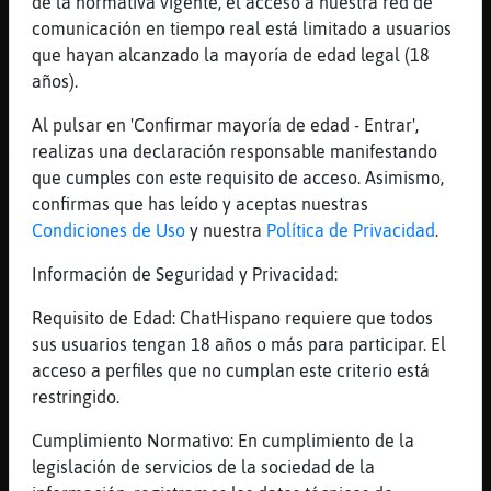
de la normativa vigente, el acceso a nuestra red de
GataPaciente
: la gente viene a lo
comunicación en tiempo real está limitado a usuarios
que viene no mas..
que hayan alcanzado la mayoría de edad legal (18
...
años).
31 líneas de 4 usuarios
471 visitas
-1 puntos
Al pulsar en 'Confirmar mayoría de edad - Entrar',
realizas una declaración responsable manifestando
que cumples con este requisito de acceso. Asimismo,
Canal #lc-puerto_rico
-
13/01/2023 02:26
confirmas que has leído y aceptas nuestras
Condiciones de Uso
y nuestra
Política de Privacidad
.
Zebra}Letal
: Enserio
Información de Seguridad y Privacidad:
Libelula\Breve
: Agarrate Secre
Topo{Verde
: miraaaa vamos a colorear
Requisito de Edad: ChatHispano requiere que todos
Zebra}Letal
: Usted está bn
sus usuarios tengan 18 años o más para participar. El
Pajaro\Enorme
: Bueno me voy a dormir
acceso a perfiles que no cumplan este criterio está
...
restringido.
167 líneas de 10 usuarios
494 visitas
1 puntos
Cumplimiento Normativo: En cumplimiento de la
legislación de servicios de la sociedad de la