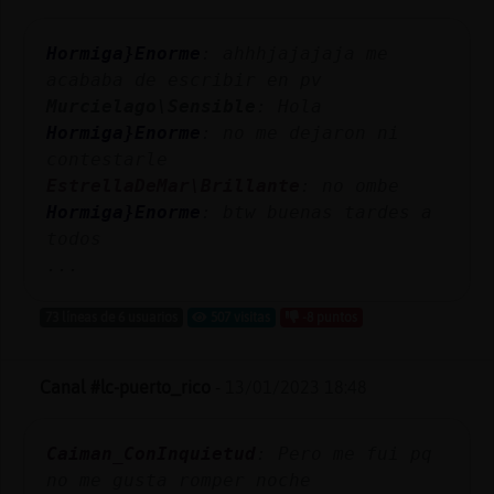
Mis
blogs
Hormiga}Enorme
: ahhhjajajaja me
acababa de escribir en pv
Murcielago\Sensible
: Hola
Hormiga}Enorme
: no me dejaron ni
Mis
contestarle
foros
EstrellaDeMar\Brillante
: no ombe
Hormiga}Enorme
: btw buenas tardes a
todos
Registr
...
un
canal
73 líneas de 6 usuarios
507 visitas
-8 puntos
Canal #lc-puerto_rico
-
13/01/2023 18:48
Más
gestion
Caiman_ConInquietud
: Pero me fui pq
no me gusta romper noche