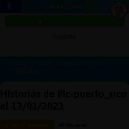
CHAT HISPANO
¡Chatea sin publicidad!
PUBLICIDAD
Iniciar
sesión
Portada
Historias
Canal #lc-puerto_rico
2023-01-13
¡Chatea
sin
publici
Historias de #lc-puerto_rico
el 13/01/2023
Crear
una
Últimas publicadas
Más vistas
cuenta