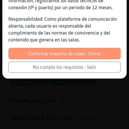
información, registramos los datos técnicos de
Canal #lc-puerto_rico
-
13/01/2023 02:06
conexión (IP y puerto) por un periodo de 12 meses.
Responsabilidad: Como plataforma de comunicación
Elefante\Paciente
: OsoSinRespeto
abierta, cada usuario es responsable del
faltas tu
cumplimiento de las normas de convivencia y del
Elefante\Paciente
: Lol
contenido que genera en las salas.
Lince\ConPrisa
: buenas noches
Lince\ConPrisa
: como estan ustedes?
Confirmar mayoría de edad - Entrar
Elefante\Paciente
: Lince\ConPrisa
aaaaa
No cumplo los requisitos - Salir
...
85 líneas de 6 usuarios
485 visitas
12 puntos
Canal #lc-puerto_rico
-
13/01/2023 00:59
Rinoceronte_Eficiente
: Saludos a
todos