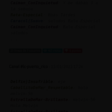
Caiman_ConInquietud
: Y me daban 3 a
la semana
Rata-Especial
: Bnas Tardes
Caracol{Suave
: saludos Rata-Especial
Caiman_ConInquietud
: Rata-Especial
saludos
...
23 líneas de 3 usuarios
463 visitas
-6 puntos
Canal #lc-puerto_rico
-
13/01/2023 17:26
Delfin}Insufrible
: eje
CaballitoDeMar_Respetable
: hola
melvin-56
EstrellaDeMar-Brillante
: melvin-56
Hola Melvin
EstrellaDeMar-Brillante
: