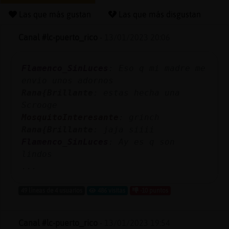
Las que más gustan
Las que más disgustan
Canal #lc-puerto_rico
-
13/01/2023 20:06
Reserva
alias
Flamenco_SinLuces
: Eso q mi madre me
envio unos adornos
Rana{Brillante
: estas hecha una
Actuali
Scrooge
contras
MosquitoInteresante
: grinch
Rana{Brillante
: jaja siiii
Flamenco_SinLuces
: Ay es q son
lindos
Actuali
...
IP
virtual
49 líneas de 4 usuarios
486 visitas
-10 puntos
Canal #lc-puerto_rico
-
13/01/2023 19:54