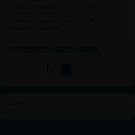
Culebra\Pedante
: Como siempre
Culebra\Pedante
: Verdad 186?
Culebra\Pedante
: Am鮠cuco,�gracias
Culebra\Pedante
: Saint
...
36 líneas de 4 usuarios
526 visitas
6 puntos
1
PUBLICIDAD