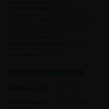
RataConBravura
: Saludos
Libelula\SinLuces
: un lugar con
buena musica y papas Emitiendo (
Zuri ) en ( RLDM ) Sintonizanos por
la web: www.radiolunademiel.com.ar
Miel a tus Oidos | solicita tu
cancion: !tocame tema.
Rinoceronte_Eficiente
: Parese una
noche triste
RataConBravura
: Parece
...
538 líneas de 11 usuarios
548 visitas
-6 puntos
Canal #lc-puerto_rico
-
13/01/2023 00:32
Culebra\Pedante
: X aki portandome
bien cuco