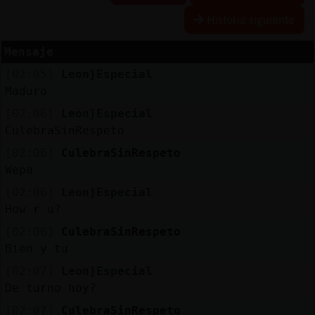
Historia siguiente
Mensaje
Reserva
[02:05]
Leon}Especial
alias
Maduro
[02:06]
Leon}Especial
CulebraSinRespeto
Actuali
[02:06]
CulebraSinRespeto
contras
Wepa
[02:06]
Leon}Especial
How r u?
Actuali
[02:06]
CulebraSinRespeto
IP
Bien y tu
virtual
[02:07]
Leon}Especial
De turno hoy?
[02:07]
CulebraSinRespeto