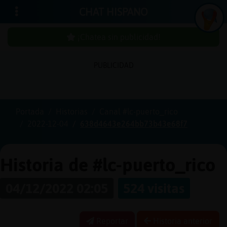
CHAT HISPANO
¡Chatea sin publicidad!
PUBLICIDAD
Iniciar
sesión
Portada
Historias
Canal #lc-puerto_rico
2022-12-04
638d4643e264bb73b43e68f7
¡Chatea
sin
publici
Historia de #lc-puerto_rico
04/12/2022 02:05
524 visitas
Crear
una
Reportar
Historia anterior
cuenta