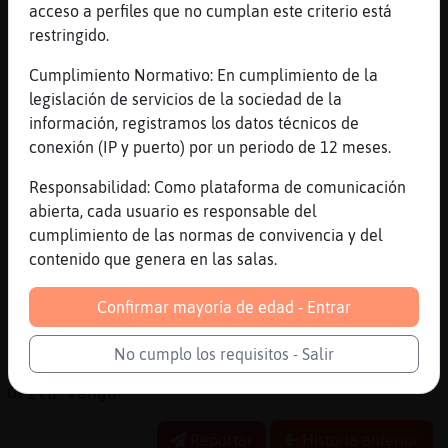
[02:10]
Leon}Especial
acceso a perfiles que no cumplan este criterio está
Ellos working tu no
restringido.
[02:10]
CulebraSinRespeto
Cumplimiento Normativo: En cumplimiento de la
Nos dividimos el trabajo
legislación de servicios de la sociedad de la
[02:11]
Leon}Especial
información, registramos los datos técnicos de
2 rrabajan
conexión (IP y puerto) por un periodo de 12 meses.
[02:11]
Leon}Especial
Responsabilidad: Como plataforma de comunicación
1 chat
abierta, cada usuario es responsable del
[02:11]
CulebraSinRespeto
cumplimiento de las normas de convivencia y del
Llegue al residencial a ver que k_r ajo
contenido que genera en las salas.
pasa
Confirmar mayoría de edad - Entrar
[02:11]
CulebraSinRespeto
Siii jajaja
No cumplo los requisitos - Salir
[02:11]
CulebraSinRespeto
Orita vengo
Reportar
Historia anterior