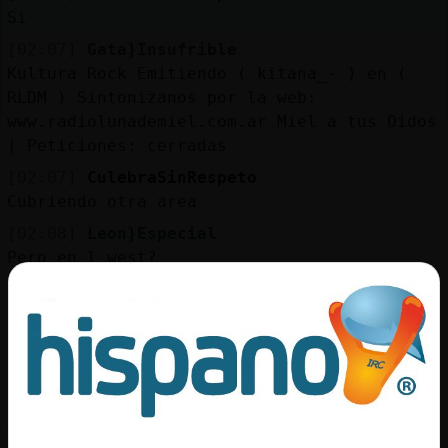
Mis
Si
blogs
[02:07]
Gata}Insufrible
Kultura Rock Emitiendo ( kitana_- ) en (
RLDM ) Sintonizanos por la web:
www.radiolunademiel.com.ar Miel a tus Oidos
Mis
| Peticiones: cerradas
foros
[02:07]
CulebraSinRespeto
Cubriendo otra area
[02:08]
Leon}Especial
Registr
Pero en l west?
un
canal
[02:08]
CulebraSinRespeto
Si
[02:08]
Leon}Especial
Ok
Más
[02:08]
CulebraSinRespeto
gestion
Andamos 3 hoy