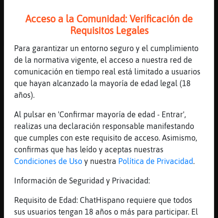
[02:09]
Leon}Especial
Pocos?
Acceso a la Comunidad: Verificación de
Requisitos Legales
[02:09]
CulebraSinRespeto
Muchos lol
Para garantizar un entorno seguro y el cumplimiento
[02:09]
CulebraSinRespeto
de la normativa vigente, el acceso a nuestra red de
Siempre vamos dos
comunicación en tiempo real está limitado a usuarios
que hayan alcanzado la mayoría de edad legal (18
[02:09]
Leon}Especial
años).
Mejor c dividen
[02:09]
CulebraSinRespeto
Al pulsar en 'Confirmar mayoría de edad - Entrar',
Ahora en ruta
realizas una declaración responsable manifestando
que cumples con este requisito de acceso. Asimismo,
[02:09]
CulebraSinRespeto
confirmas que has leído y aceptas nuestras
Voy de jefe jaja
Condiciones de Uso
y nuestra
Política de Privacidad
.
[02:10]
Leon}Especial
Oh perdona sae
Información de Seguridad y Privacidad:
[02:10]
CulebraSinRespeto
Requisito de Edad: ChatHispano requiere que todos
Jajajajajja
sus usuarios tengan 18 años o más para participar. El