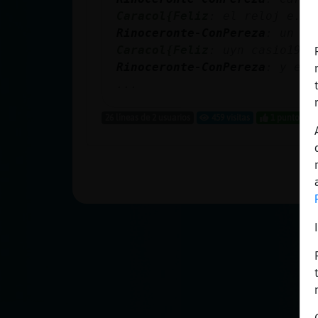
cuenta
Caracol{Feliz
: el reloj e.e
Rinoceronte-ConPereza
: un ro
Caracol{Feliz
: uyn casio19
Rinoceronte-ConPereza
: y eso
Reservar
...
alias
26 líneas de 2 usuarios
459 visitas
1 puntos
Actualizar
contraseña
Actualizar
IP virtual