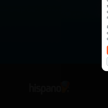
Mis blogs
Mis foros
Registrar
un canal
Más
gestiones