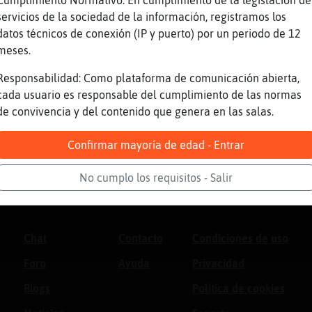
Cumplimiento Normativo: En cumplimiento de la legislación de
servicios de la sociedad de la información, registramos los
datos técnicos de conexión (IP y puerto) por un periodo de 12
meses.
Responsabilidad: Como plataforma de comunicación abierta,
cada usuario es responsable del cumplimiento de las normas
de convivencia y del contenido que genera en las salas.
Confirmar mayoría de edad - Entrar
No cumplo los requisitos - Salir
Chat
Contacto
Condiciones de uso
Foro
Ayuda
Privacidad
Blogs
Política de cookies