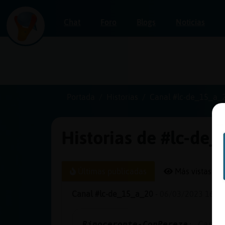
Chat
Foro
Blogs
Noticias
Iniciar
sesión
Portada
Historias
Canal #lc-de_15_a_
Historias de #lc-de
¡Chatea
sin
publicidad!
Últimas publicadas
Más vistas
Canal #lc-de_15_a_20
-
06/03/2023 16:43
Crear
una
Rinoceronte-ConPereza
: Carac