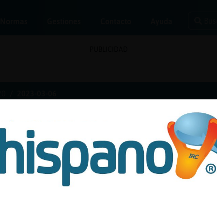
Bus
Normas
Gestiones
Contacto
Ayuda
PUBLICIDAD
20
2023-03-06
_15_a_20 el 06/03/2023
Las que más gustan
Las que más disgustan
ol{Feliz la moto ???