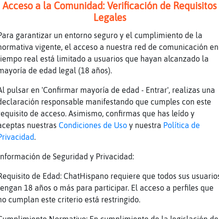
Acceso a la Comunidad: Verificación de Requisitos
Legales
lex
Para garantizar un entorno seguro y el cumplimiento de la
 es un wen peluco ??
normativa vigente, el acceso a nuestra red de comunicación en
tiempo real está limitado a usuarios que hayan alcanzado la
mayoría de edad legal (18 años).
Al pulsar en 'Confirmar mayoría de edad - Entrar', realizas una
declaración responsable manifestando que cumples con este
1
requisito de acceso. Asimismo, confirmas que has leído y
aceptas nuestras
Condiciones de Uso
y nuestra
Política de
Privacidad
.
Información de Seguridad y Privacidad:
Requisito de Edad: ChatHispano requiere que todos sus usuario
tengan 18 años o más para participar. El acceso a perfiles que
no cumplan este criterio está restringido.