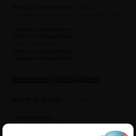
Mis
Delfin_ConInquietud
: Caiman-
blogs
ConInquietud kieres un bebediso pal
control ??
Caiman-ConInquietud
: con dos hielos
Delfin_ConInquietud
: jiiii ajin
Mis
entra freskituuu
foros
Delfin_ConInquietud
: *2* ajiiiin ??
Caiman-ConInquietud
: jiiiiiiiii
...
Registr
un
26 líneas de 4 usuarios
510 visitas
-9 puntos
canal
Canal #lc-de_15_a_20
-
10/02/2023 17:19
Más
Culebra{Fugaz
: O_O
gestion
GataHumilde
: O.o
Culebra{Fugaz
: O_O