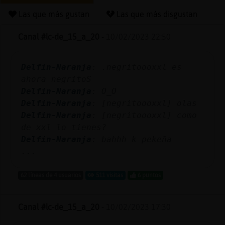
Las que más gustan
Las que más disgustan
Canal #lc-de_15_a_20
-
10/02/2023 22:50
Reserva
alias
Delfin-Naranja
: .negritoooxxl es
ahora negritoS
Delfin-Naranja
: O_O
Actuali
Delfin-Naranja
: [negritoooxxl] olas
contras
Delfin-Naranja
: [negritoooxxl] como
de xxl lo tienes?
Delfin-Naranja
: bahhh k pekeña
...
Actuali
IP
62 líneas de 4 usuarios
511 visitas
6 puntos
virtual
Canal #lc-de_15_a_20
-
10/02/2023 17:30