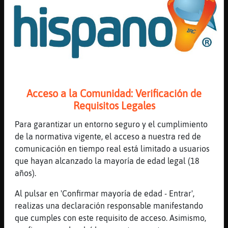
GataHumilde
: .lineas
CaballitoDeMar{Paciente
: GataHumilde
ha escrito 1004 líneas, el 0.022% de
las lineas del canal y está en la 2º
posición . .Línea aleatoria: ( Hoy
16:47 ) "Puse las letras que las i
sale con corazones *-*" .Si quieres
el Ranking entero escribe : !Web
Acceso a la Comunidad: Verificación de
...
Requisitos Legales
Para garantizar un entorno seguro y el cumplimiento
27 líneas de 6 usuarios
507 visitas
10 puntos
de la normativa vigente, el acceso a nuestra red de
comunicación en tiempo real está limitado a usuarios
Canal #lc-de_15_a_20
-
10/02/2023 16:43
que hayan alcanzado la mayoría de edad legal (18
años).
Pajaro\Eficiente
: Soy una
Al pulsar en 'Confirmar mayoría de edad - Entrar',
fenomena!!!
realizas una declaración responsable manifestando
Pez}ConInquietud
: e.e
que cumples con este requisito de acceso. Asimismo,
Pajaro\Eficiente
: Murcielago-Feroz