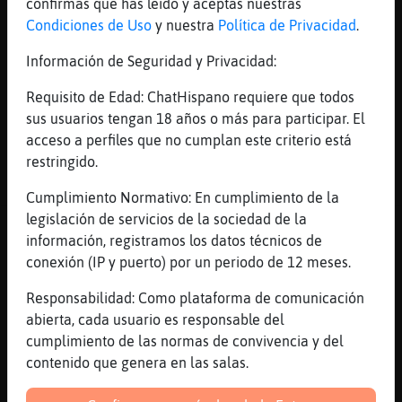
confirmas que has leído y aceptas nuestras
muuuuuuuuuuuuuuuuuuuuuuuuuuaaaaaaaaa
Condiciones de Uso
y nuestra
Política de Privacidad
.
aaaaaaaakkkkkkkkkkkkssssssssssssssss
Información de Seguridad y Privacidad:
sssssss
Pez}ConInquietud
: ya las exao?
Requisito de Edad: ChatHispano requiere que todos
Pez}ConInquietud
: xddd
sus usuarios tengan 18 años o más para participar. El
...
acceso a perfiles que no cumplan este criterio está
restringido.
153 líneas de 8 usuarios
488 visitas
-5 puntos
Cumplimiento Normativo: En cumplimiento de la
legislación de servicios de la sociedad de la
Canal #lc-de_15_a_20
-
10/02/2023 15:40
información, registramos los datos técnicos de
conexión (IP y puerto) por un periodo de 12 meses.
Cocodrilo}Letal
: [AvestruzTenaz]
Responsabilidad: Como plataforma de comunicación
ololoooooooooooooooooooooooo
abierta, cada usuario es responsable del
Cocodrilo}Letal
:
cumplimiento de las normas de convivencia y del
[Libelula\Brillante]
contenido que genera en las salas.
MOZAAAAAAAAAAAAAAAAAAAAAAAAAAAAAAAAA
AAAAAAAAAAA