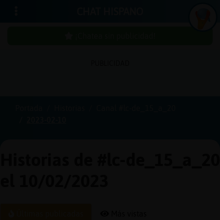
CHAT HISPANO
¡Chatea sin publicidad!
PUBLICIDAD
Iniciar
sesión
Portada
Historias
Canal #lc-de_15_a_20
2023-02-10
¡Chatea
sin
publici
Historias de #lc-de_15_a_20
el 10/02/2023
Crear
una
Últimas publicadas
Más vistas
cuenta