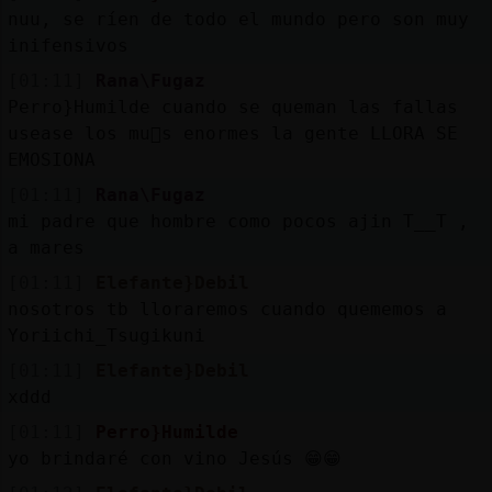
Mis
nuu, se ríen de todo el mundo pero son muy
blogs
inifensivos
[01:11]
Rana\Fugaz
Perro}Humilde cuando se queman las fallas
usease los mu񥣯s enormes la gente LLORA SE
Mis
EMOSIONA
foros
[01:11]
Rana\Fugaz
mi padre que hombre como pocos ajin T__T ,
a mares
Registr
[01:11]
Elefante}Debil
un
nosotros tb lloraremos cuando quememos a
canal
Yoriichi_Tsugikuni
[01:11]
Elefante}Debil
xddd
Más
[01:11]
Perro}Humilde
gestion
yo brindaré con vino Jesús 😁😁