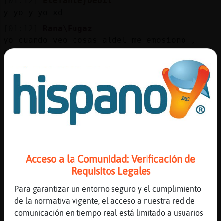
[01:12]
Elefante}Debil
y yo y yo xd
[01:12]
Rana\Fugaz
yo cuando veo cosas aldel me emosiono ,
cosa malaaa ;__;
[01:12]
Perro}Humilde
bailamos unas sevillanas sobre su cadáver
jaja
[01:13]
Rana\Fugaz
jiiiiiiii bailar頳obre tu tumba bailar頪.*
*.*
[01:13]
Elefante}Debil
Acceso a la Comunidad: Verificación de
siiiiiiiiiiiii
Requisitos Legales
[01:13]
Perro}Humilde
y le tiramos una traca de petardos de esas
Para garantizar un entorno seguro y el cumplimiento
valencianas
de la normativa vigente, el acceso a nuestra red de
comunicación en tiempo real está limitado a usuarios
[01:14]
Perro}Humilde