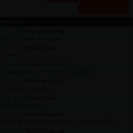
Historia siguiente
Mensaje
Reserva
[01:09]
Perro}Humilde
alias
que yo sepa no jaja
[01:09]
Rana\Fugaz
joooo :L
Actuali
[01:09]
Elefante}Debil
contras
quemaremos a Yoriichi_Tsugikuni
[01:09]
Perro}Humilde
ni matan a nadie
Actuali
[01:10]
Rana\Fugaz
IP
tampocooooooo ??
virtual
[01:10]
Perro}Humilde
gato chirigotero quemado y matado 😁😁
[01:10]
Perro}Humilde