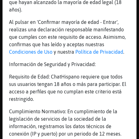
que hayan alcanzado la mayoría de edad legal (18
cómo se llama eso...
años).
[01:14]
Rana\Fugaz
Perro}Humilde eso son las mascletೠdis
Al pulsar en 'Confirmar mayoría de edad - Entrar',
previos a las fallas
realizas una declaración responsable manifestando
que cumples con este requisito de acceso. Asimismo,
[01:14]
Rana\Fugaz
confirmas que has leído y aceptas nuestras
dias *
Condiciones de Uso
y nuestra
Política de Privacidad
.
[01:14]
Rana\Fugaz
que las hacen en la plaza del ayuntamiento
Información de Seguridad y Privacidad:
en la capital directamente
Requisito de Edad: ChatHispano requiere que todos
[01:15]
Perro}Humilde
sus usuarios tengan 18 años o más para participar. El
eso son millones de petardos tirándose unos
acceso a perfiles que no cumplan este criterio está
a otros no?
restringido.
[01:16]
Rana\Fugaz
Cumplimiento Normativo: En cumplimiento de la
nooo , estan puestos en alto y los explotan
legislación de servicios de la sociedad de la
secuencialmente
información, registramos los datos técnicos de
[01:16]
Rana\Fugaz
conexión (IP y puerto) por un periodo de 12 meses.
pero si es un buen rato de boom boom