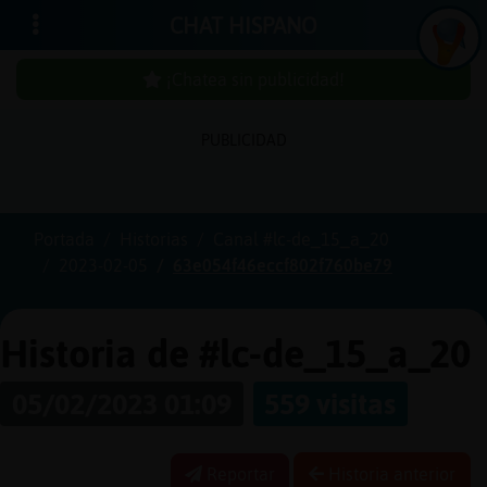
CHAT HISPANO
¡Chatea sin publicidad!
PUBLICIDAD
Iniciar
sesión
Portada
Historias
Canal #lc-de_15_a_20
2023-02-05
63e054f46eccf802f760be79
¡Chatea
sin
publici
Historia de #lc-de_15_a_20
05/02/2023 01:09
559 visitas
Crear
una
Reportar
Historia anterior
cuenta