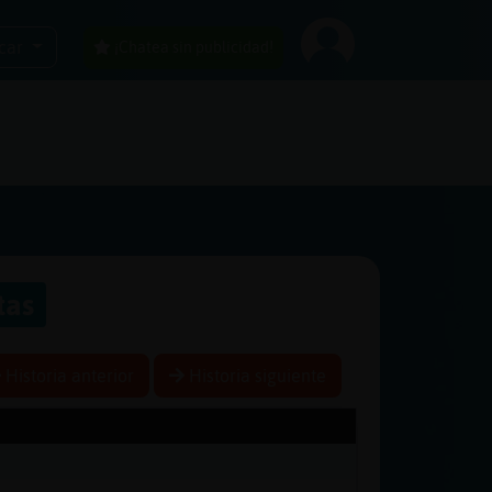
car
¡Chatea sin publicidad!
tas
Historia anterior
Historia siguiente