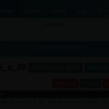
Bus
Normas
Gestiones
Contacto
Ayuda
PUBLICIDAD
20
2023-01-17
63c74640b5e4e950124c6684
15_a_20
17/01/2023 23:15
498 visi
Reportar
Volver
je
ION ha vuelto [ 1hr 58mins 47secs ausente ]