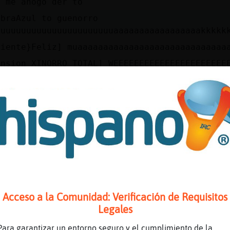
k me ahogo der to
abraAzul to guenorro
uuuuuuuuuuuuuuuuuuuuuuuaaaaaaaaaaaaaaaaakkkkk
piente}Feliz] muaaaaaaaaaaaaaaaaaaaaaaaaaaaaa
ension_XINORRO_TOTAL] WEEEEEEEEEEEEEEEEEEEEEE
ia como calienta no?
piente}Feliz] moderese e.e
e RadioLuNaLleNa Web Oficial https://zeno.fm/
arzkx2x5ackhvv Winamp http://stream.zeno.fm/2
s://lunallenaradio.radio12345.com
aAzul no Joe q me exe vibaporu
e e.e
i vaporú e.e
Acceso a la Comunidad: Verificación de Requisitos
siiii
Legales
o exo mi mamᠥn la espalda
Para garantizar un entorno seguro y el cumplimiento de la