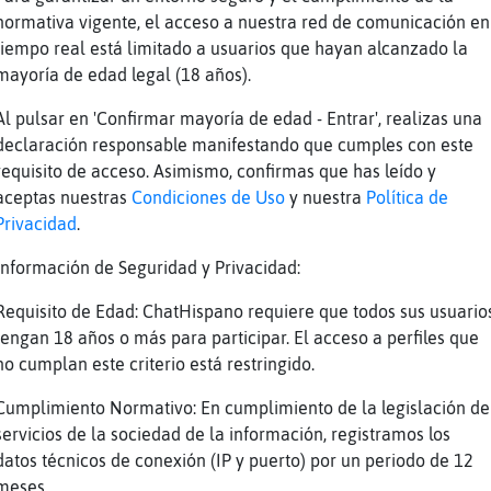
a se nota calentito
normativa vigente, el acceso a nuestra red de comunicación en
no se exa en el pexo?
tiempo real está limitado a usuarios que hayan alcanzado la
mayoría de edad legal (18 años).
aAzul y en la espalda
Al pulsar en 'Confirmar mayoría de edad - Entrar', realizas una
declaración responsable manifestando que cumples con este
 los pies tambien
requisito de acceso. Asimismo, confirmas que has leído y
e lo exaba en los pexotes
aceptas nuestras
Condiciones de Uso
y nuestra
Política de
n los medicos
Privacidad
.
 hac�efecto?
Información de Seguridad y Privacidad:
cuerdo era mu peke
Requisito de Edad: ChatHispano requiere que todos sus usuario
adre dice q de chica me lo echaba
tengan 18 años o más para participar. El acceso a perfiles que
 respiraba mu bien eso si
no cumplan este criterio está restringido.
engo la barrita de la nariz y hoy compr頬o otr
Cumplimiento Normativo: En cumplimiento de la legislación de
r si mejoro as�
servicios de la sociedad de la información, registramos los
datos técnicos de conexión (IP y puerto) por un periodo de 12
arrita d la nariz k recuerdos
meses.