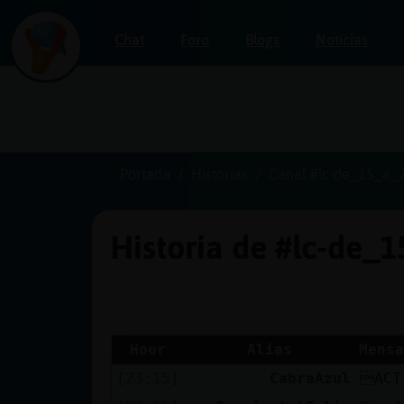
Chat
Foro
Blogs
Noticias
Iniciar
sesión
Portada
Historias
Canal #lc-de_15_a_
Historia de #lc-de_
¡Chatea
sin
publicidad!
Hour
Alias
Mensa
[23:15]
CabraAzul
ACT
Crear
una