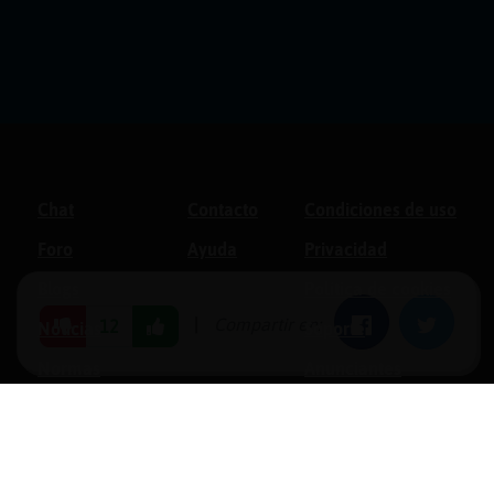
Chat
Contacto
Condiciones de uso
Foro
Ayuda
Privacidad
Blogs
Política de cookies
|
Compartir en:
Facebook
Twitter
12
Noticias
Soporte
Normas
Anunciantes
Estadísticas
Historias
Tu foro gratis