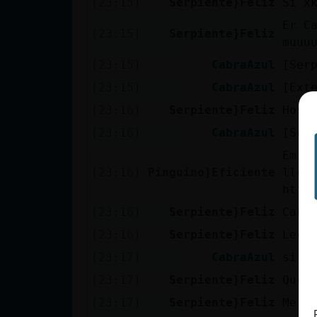
[23:15]
Serpiente}Feliz
Si x
cuenta
Er C
[23:15]
Serpiente}Feliz
muuu
[23:15]
CabraAzul
[Ser
Reservar
[23:15]
CabraAzul
[Ext
alias
[23:16]
Serpiente}Feliz
Host
[23:16]
CabraAzul
[Ser
Emit
Actualizar
[23:16]
Pinguino}Eficiente
llen
contraseña
http
[23:16]
Serpiente}Feliz
Cabr
[23:16]
Serpiente}Feliz
Lech
Actualizar
[23:17]
CabraAzul
si s
IP virtual
[23:17]
Serpiente}Feliz
Que 
[23:17]
Serpiente}Feliz
Me l