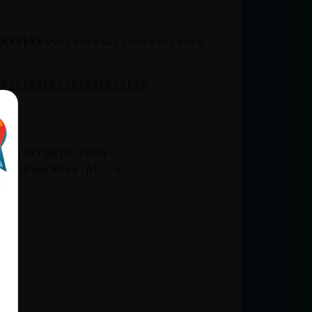
kkkkkkksssssssssssssssssssssss
a
EEEEEEEEEEEEEEEEEEEEEE
radio/radio-luna-
0565x5ackhvv.pls o