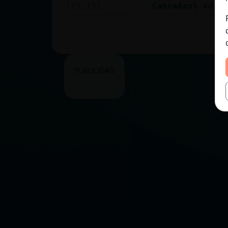
[23:19]
CabraAzul
xd
PUBLICIDAD