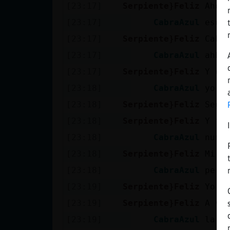
Mis blogs
[23:17]
Serpiente}Feliz
Ahor
[23:17]
CabraAzul
eso 
[23:17]
Serpiente}Feliz
Cabr
Mis foros
[23:17]
CabraAzul
ahhh
[23:17]
Serpiente}Feliz
Y en
[23:18]
CabraAzul
yo m
Registrar
[23:18]
Serpiente}Feliz
Seg�
un canal
[23:18]
Serpiente}Feliz
Y te
[23:18]
CabraAzul
numa
[23:18]
Serpiente}Feliz
Mi m
Más
gestiones
[23:18]
CabraAzul
pero
[23:19]
Serpiente}Feliz
Yo t
[23:19]
Serpiente}Feliz
A ve
[23:19]
CabraAzul
la b