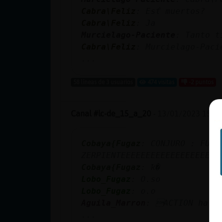
cuenta
Cabra\Feliz
: Estᩳ muertos?
Cabra\Feliz
: Ja
Murcielago-Paciente
: Tanto t
Cabra\Feliz
: Murcielago-Paci
Reservar
...
alias
58 líneas de 3 usuarios
474 visitas
-2 puntos
Actualizar
Canal #lc-de_15_a_20
-
13/01/2023 15:44
contraseña
Cobaya{Fugaz
: CONJURO : FUEG
ZERPIENTEEEEEEEEEEEEEEEEEEEE
Cobaya{Fugaz
: ҟ�
Actualizar
Lobo_Fugaz
: O.so
IP virtual
Lobo_Fugaz
: o.o
Aguila_Marron
: ACTION ha vu
...