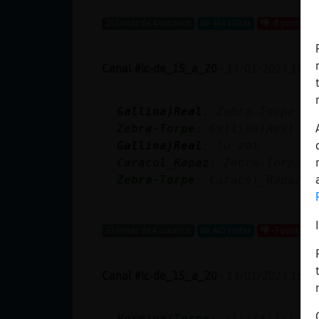
Mis blogs
25 líneas de 4 usuarios
464 visitas
-8 puntos
Canal #lc-de_15_a_20
-
13/01/2023 15:28
Mis foros
Gallina}Real
: Zebra-Torpe *-
Zebra-Torpe
: Gallina}Real *-
Registrar
Gallina}Real
: lo zoi
un canal
Caracol_Rapaz
: Zebra-Torpe :
Zebra-Torpe
: Caracol_Rapaz :
...
Más
33 líneas de 4 usuarios
460 visitas
-7 puntos
gestiones
Canal #lc-de_15_a_20
-
13/01/2023 15:00
Hormiga{Torpe
: jiiiiiiiii