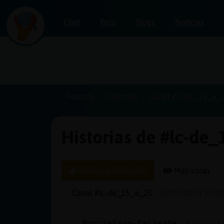
Chat
Foro
Blogs
Noticias
Iniciar
sesión
Portada
Historias
Canal #lc-de_15_a_
Historias de #lc-de
¡Chatea
sin
publicidad!
Últimas publicadas
Más vistas
Canal #lc-de_15_a_20
-
13/01/2023 16:34
Crear
una
Murcielago-Paciente
: Cabra\F