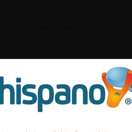
iempo
ente hola mi. Medio ponelo xf
O D
EEEEEEEEEEEZZZZZZZZZZZZZZZZZ
elto [ 39mins 43secs ausente ]