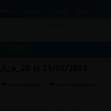
Bus
Normas
Gestiones
Contacto
Ayuda
PUBLICIDAD
20
2023-01-13
_15_a_20 el 13/01/2023
Las que más gustan
Las que más disgustan
eliz mi pomela dulce como el az�car