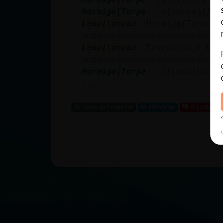
Hormiga{Torpe
: ·<{nerea11}>·
Leon{Locuaz
: Hormiga{Torpe
muuuuuuuuuuuuuuuuuuuuuuuuuua
Leon{Locuaz
: Extension_E_UN_
muuuuuuuuuuuuuuuuuuuuuuuuuua
Hormiga{Torpe
: ·<{Leon{Locua
...
41 líneas de 5 usuarios
438 visitas
-2 puntos