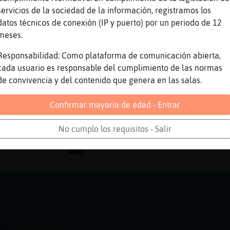
servicios de la sociedad de la información, registramos los
 jelouuu
datos técnicos de conexión (IP y puerto) por un periodo de 12
meses.
aaaaaaaaaaaaaaaakkkkkkkkkkkksssssssssssssssss
CECINO
Responsabilidad: Como plataforma de comunicación abierta,
aaaaaaaaaaaaaaaakkkkkkkkkkkksssssssssssssssss
cada usuario es responsable del cumplimiento de las normas
z}>· muaaaaaaaaaaaaaaaaaaaaaaa mi yayaaaaaaaa
de convivencia y del contenido que genera en las salas.
Confirmar mayoría de edad - Entrar
No cumplo los requisitos - Salir
1