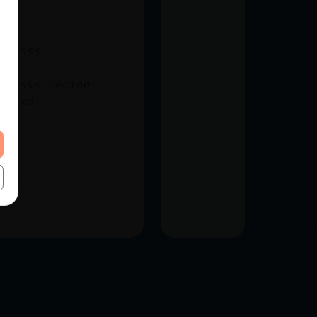
ssssss
ssssss cecino
aa xd