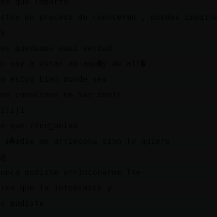
eso que importa
estoy en proceso de conocerme , puedes imagin
=$
nos quedamos aqui verdad
no voy a estar de aqu�y de all�
yo estoy bien donde sea
nos conocimos en San denis
jijiji
de que rinc󮠨ablas
a m�adie me arrincona sino lo quiero
:@
nunca pudiste arrinconarme Txe-
creo que lo intentaste y
no pudiste