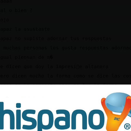
yaaaa
mal o bien ?
jojo
capaz la asustaste
capaz no supiste adornar tus respuestas
a muchas personas les gusta respuestas adorna
igual piensan de m�
me dicen que doy la impresi󮠤e altanera
pero dicen mucho la forma como se dice las co
capaz es lo correcto pero no fue la forma
yo si , soy de hablar con todos , pero igual 
conocer que soy algo arrogante
pero ... bueno soy as�
pero soy tambien muy docil y humilde
estas en el Per� Txe- ?