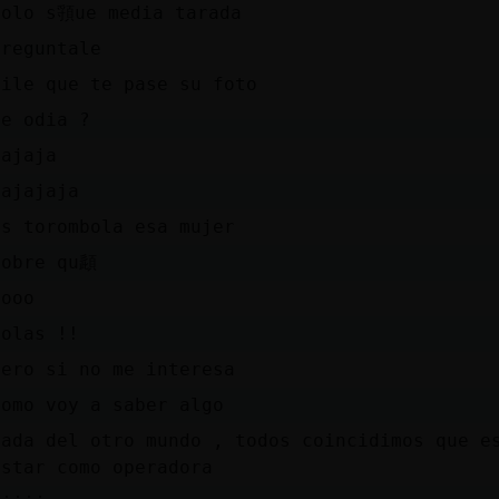
solo s頱ue media tarada
preguntale
dile que te pase su foto
te odia ?
jajaja
jajajaja
es torombola esa mujer
sobre qu頿
nooo
Holas !!
pero si no me interesa
como voy a saber algo
nada del otro mundo , todos coincidimos que e
estar como operadora