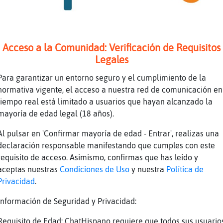
por que tenias planeado un viaje a ...
waoo
yaaa
Acceso a la Comunidad: Verificación de Requisitos
Legales
 c󭯠te va ?
Italia ?
Para garantizar un entorno seguro y el cumplimiento de la
normativa vigente, el acceso a nuestra red de comunicación en
zasss
tiempo real está limitado a usuarios que hayan alcanzado la
estando en Europa es fᣩl ir donde sea
mayoría de edad legal (18 años).
es la ventaja de su medio de transporte
Al pulsar en 'Confirmar mayoría de edad - Entrar', realizas una
yo qued頦ascinada con su transporte
declaración responsable manifestando que cumples con este
en todo Europa ehh
requisito de acceso. Asimismo, confirmas que has leído y
aceptas nuestras
Condiciones de Uso
y nuestra
Política de
quisiera regresar , me encanta Madrid
Privacidad
.
no es que sea de otro planeta Txe- pero aqu�o
parecido a su transporte
Información de Seguridad y Privacidad:
sabes no dorm�noche
Requisito de Edad: ChatHispano requiere que todos sus usuario