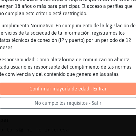
no s頱ue pas󠣯n mi organismo
tengan 18 años o más para participar. El acceso a perfiles que
no cumplan este criterio está restringido.
si dorm�ue media hora
yo dorm� las 6 de la ma񡮡
Cumplimiento Normativo: En cumplimiento de la legislación de
servicios de la sociedad de la información, registramos los
igual yo
datos técnicos de conexión (IP y puerto) por un periodo de 12
siento que me esta dando sue񯠬 pero
meses.
no quisiera dormir
Responsabilidad: Como plataforma de comunicación abierta,
no podr頤ormir en la noche
cada usuario es responsable del cumplimiento de las normas
jajaaja
de convivencia y del contenido que genera en las salas.
pero si ni operadores existe ya
Confirmar mayoría de edad - Entrar
la �nica babosa es la nena preciosa
que no sabe donde esta su nariz
No cumplo los requisitos - Salir
si entra la verdad no s頣omo pueden poner a un
oper
no lo s頮 ni me interesa