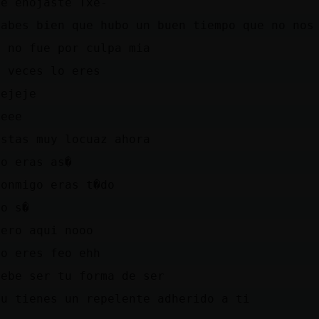
te enojaste Txe-
sabes bien que hubo un buen tiempo que no nos
y no fue por culpa mia
a veces lo eres
jejeje
seee
estas muy locuaz ahora
no eras as�
conmigo eras t�do
lo s�
pero aqui nooo
no eres feo ehh
debe ser tu forma de ser
tu tienes un repelente adherido a ti