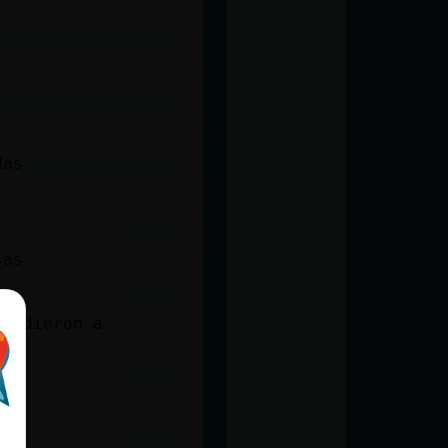
das
sas
me dieron a