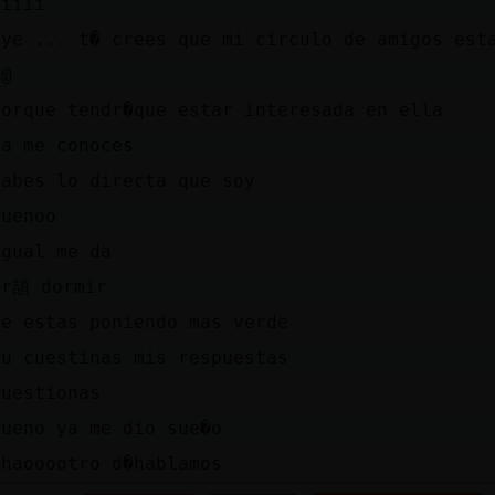
siiii
oye ... t� crees que mi circulo de amigos est
:@
porque tendr�que estar interesada en ella
ya me conoces
sabes lo directa que soy
buenoo
igual me da
ir頡 dormir
te estas poniendo mas verde
tu cuestinas mis respuestas
cuestionas
bueno ya me dio sue�o
chaooootro d�hablamos