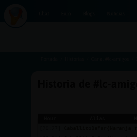
Chat
Foro
Blogs
Noticias
Iniciar
sesión
Portada
Historias
Canal #lc-amigos
Historia de #lc-ami
¡Chatea
sin
publicidad!
Hour
Alias
M
[20:27]
CaballitoDeMar{Naranja
Crear
una