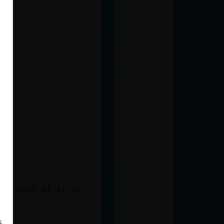
 tenemos ni el 5%
s