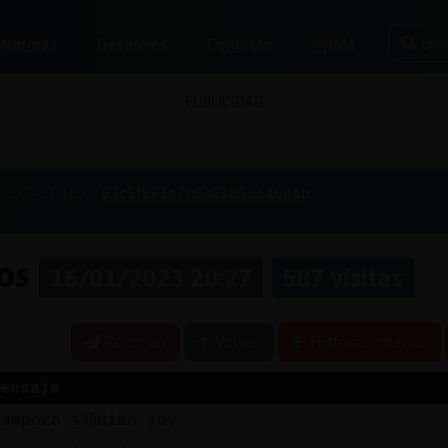
Bus
Normas
Gestiones
Contacto
Ayuda
PUBLICIDAD
2023-01-16
63c5f591c7c03038566464ab
gos
16/01/2023 20:27
587 visitas
Reportar
Volver
Historia anterior
ensaje
tampoco s頱uien soy