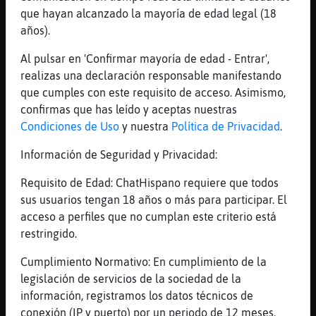
Cuando sale de tu boca comerte a besos me
que hayan alcanzado la mayoría de edad legal (18
provoca
años).
[06:27]
Culebra\Insufrible
Al pulsar en 'Confirmar mayoría de edad - Entrar',
(((
realizas una declaración responsable manifestando
[06:28]
LibelulaAgil
que cumples con este requisito de acceso. Asimismo,
s m olvido juito
confirmas que has leído y aceptas nuestras
Condiciones de Uso
y nuestra
Política de Privacidad
.
[06:28]
Culebra\Insufrible
Esta es la historia que muchos quieren pero
Información de Seguridad y Privacidad:
que otros la odian
Requisito de Edad: ChatHispano requiere que todos
[06:28]
LibelulaAgil
sus usuarios tengan 18 años o más para participar. El
ahaha
acceso a perfiles que no cumplan este criterio está
[06:28]
LibelulaAgil
restringido.
asi mismito
Cumplimiento Normativo: En cumplimiento de la
[06:28]
Culebra\Insufrible
legislación de servicios de la sociedad de la
Y aguanto las espinas si me quedo con la
información, registramos los datos técnicos de
rosa
conexión (IP y puerto) por un periodo de 12 meses.