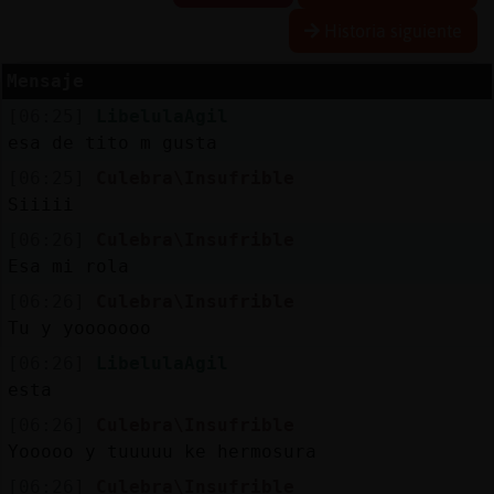
Historia siguiente
Mensaje
Reserva
[06:25]
LibelulaAgil
alias
esa de tito m gusta
[06:25]
Culebra\Insufrible
Siiiii
Actuali
[06:26]
Culebra\Insufrible
contras
Esa mi rola
[06:26]
Culebra\Insufrible
Tu y yooooooo
Actuali
[06:26]
LibelulaAgil
IP
esta
virtual
[06:26]
Culebra\Insufrible
Yooooo y tuuuuu ke hermosura
[06:26]
Culebra\Insufrible