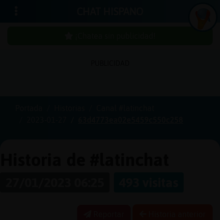
CHAT HISPANO
¡Chatea sin publicidad!
PUBLICIDAD
Iniciar
sesión
Portada
Historias
Canal #latinchat
2023-01-27
63d4773ea02e5459c550c258
¡Chatea
sin
publici
Historia de #latinchat
27/01/2023 06:25
493 visitas
Crear
una
Reportar
Historia anterior
cuenta