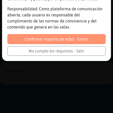
[06:28]
LibelulaAgil
eso los agobia
Responsabilidad: Como plataforma de comunicación
abierta, cada usuario es responsable del
[06:29]
LibelulaAgil
cumplimiento de las normas de convivencia y del
((((
contenido que genera en las salas.
Reportar
Historia anterior
Confirmar mayoría de edad - Entrar
Historia siguiente
No cumplo los requisitos - Salir
PUBLICIDAD