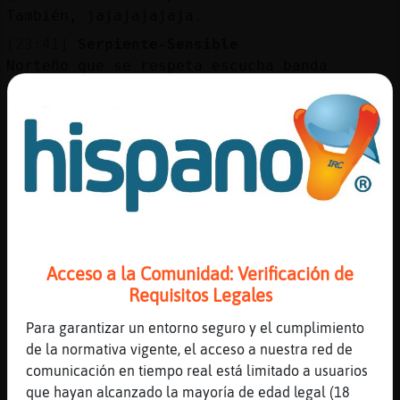
Mis
También, jajajajajaja.
blogs
[23:41]
Serpiente-Sensible
Norteño que se respeta escucha banda
[23:41]
Serpiente-Sensible
Mis
XD
foros
[23:41]
Caiman-Torpe
Jajajajajajaja.
[23:42]
Serpiente-Sensible
Registr
Jajajajaja
un
[23:42]
Serpiente-Sensible
canal
Demonios
Acceso a la Comunidad: Verificación de
Requisitos Legales
[23:43]
Serpiente-Sensible
Ibamos bien
Para garantizar un entorno seguro y el cumplimiento
Más
[23:43]
Serpiente-Sensible
de la normativa vigente, el acceso a nuestra red de
gestion
XD
comunicación en tiempo real está limitado a usuarios
que hayan alcanzado la mayoría de edad legal (18
[23:43]
Caiman-Torpe