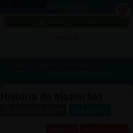
CHAT HISPANO
¡Chatea sin publicidad!
PUBLICIDAD
Iniciar
sesión
Portada
Historias
Canal #latinchat
2023-01-20
63cb3c18bfb78a0484464bd5
¡Chatea
sin
publici
Historia de #latinchat
20/01/2023 23:40
516 visitas
Crear
una
Reportar
Historia anterior
cuenta