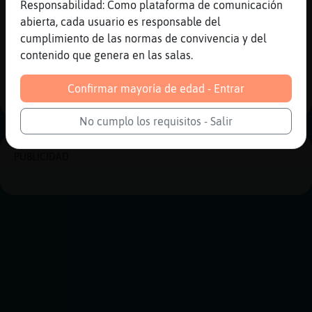
Responsabilidad: Como plataforma de comunicación
[23:45]
Caiman-Torpe
abierta, cada usuario es responsable del
.b DOMdeprav_
cumplimiento de las normas de convivencia y del
contenido que genera en las salas.
Reportar
Historia anterior
Historia siguiente
Confirmar mayoría de edad - Entrar
No cumplo los requisitos - Salir
PUBLICIDAD