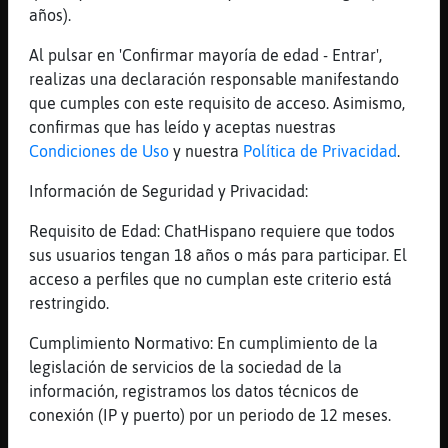
años).
.b OsoVerde
[23:43]
Caiman-Torpe
Al pulsar en 'Confirmar mayoría de edad - Entrar',
xD
realizas una declaración responsable manifestando
que cumples con este requisito de acceso. Asimismo,
[23:43]
Serpiente-Sensible
confirmas que has leído y aceptas nuestras
Que chuchas es esta canción XD
Condiciones de Uso
y nuestra
Política de Privacidad
.
[23:43]
Caiman-Torpe
No todo puede ser perfecto, xD
Información de Seguridad y Privacidad:
[23:44]
Caiman-Torpe
Requisito de Edad: ChatHispano requiere que todos
Es lo que hay, jajajajajajaja.
sus usuarios tengan 18 años o más para participar. El
[23:44]
Caiman-Torpe
acceso a perfiles que no cumplan este criterio está
.n joven_nudista_29
restringido.
[23:45]
Serpiente-Torpe
Cumplimiento Normativo: En cumplimiento de la
¿Quieres ver la programación de Radio
legislación de servicios de la sociedad de la
México? Conócela en
información, registramos los datos técnicos de
https://www.radiomexico.club/horarios "Lo
conexión (IP y puerto) por un periodo de 12 meses.
Que Tus Oídos Quieren Escuchar"