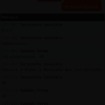
Historia siguiente
Mensaje
Reserva
[23:40]
Serpiente-Sensible
alias
Grrrr
[23:40]
Serpiente-Sensible
Demoniossss
Actuali
[23:40]
Caiman-Torpe
contras
Jajajajajajaja, xD
[23:40]
Serpiente-Sensible
Pónselo a Ruben y Mandrake que son norteños
Actuali
[23:41]
Serpiente-Sensible
IP
XD
virtual
[23:41]
Caiman-Torpe
xD
[23:41]
Caiman-Torpe