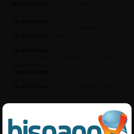
Mis
Canal #latinchat
-
16/01/2023 04:51
blogs
CaracolVerde
:
https://youtu.be/Ui__qfTW9tM
CaracolVerde
: puede la lluvia dejar
Mis
de caer ...
foros
CaracolVerde
: y hasta la tierra
dejar de girar , romperse el mundo
en pedazos
Registr
CaracolVerde
: pero mi amor amor
un
nunca te a de faltar
canal
CaracolVerde
: puede el poeta dejar
de escribir
...
Más
58 líneas de 5 usuarios
507 visitas
-10 puntos
gestion
Canal #latinchat
-
16/01/2023 03:45