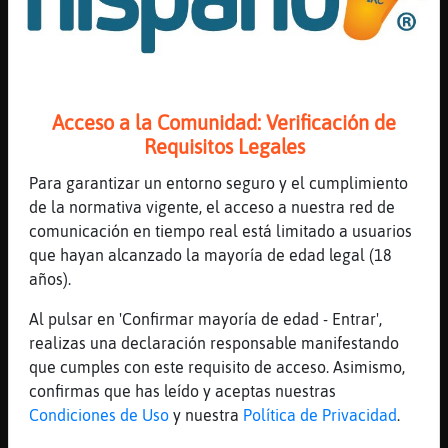
Bufalo\Breve
: ¿Quieres ver la
programación de Radio México?
Conócela en
Acceso a la Comunidad: Verificación de
https://www.radiomexico.club/horario
Requisitos Legales
s "Lo Que Tus Oídos Quieren
Escuchar"
Para garantizar un entorno seguro y el cumplimiento
ZebraEficiente
: CabraPedante poco
de la normativa vigente, el acceso a nuestra red de
ZebraEficiente
: pero si he viajado
comunicación en tiempo real está limitado a usuarios
CabraPedante
: Dime algo
que hayan alcanzado la mayoría de edad legal (18
ZebraEficiente
años).
ZebraEficiente
: algo
Al pulsar en 'Confirmar mayoría de edad - Entrar',
...
realizas una declaración responsable manifestando
que cumples con este requisito de acceso. Asimismo,
72 líneas de 3 usuarios
506 visitas
-9 puntos
confirmas que has leído y aceptas nuestras
Condiciones de Uso
y nuestra
Política de Privacidad
.
Canal #latinchat
-
16/01/2023 03:29