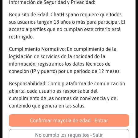
Información de Seguridad y Privacidad:
Cabra}Fuerte
: !lineas
Requisito de Edad: ChatHispano requiere que todos
Libelula_Locuaz
: Cabra}Fuerte ha
sus usuarios tengan 18 años o más para participar. El
escrito 363 líneas, el 0.075% de las
acceso a perfiles que no cumplan este criterio está
lineas del canal y está en la 8º
restringido.
posición . .Línea aleatoria: ( 7.1.
Cumplimiento Normativo: En cumplimiento de la
4:24 ) "como deciamos se a vuelto
legislación de servicios de la sociedad de la
comercial" .Si quieres el Ranking
información, registramos los datos técnicos de
entero escribe : !Web
conexión (IP y puerto) por un periodo de 12 meses.
EstrellaDeMar{Tenaz
: Cabra}Fuerte
saludos
Responsabilidad: Como plataforma de comunicación
Gallina}Feliz
: En este momento esta:
abierta, cada usuario es responsable del
Música Continua con RadioMX.
cumplimiento de las normas de convivencia y del
Reproduciendo Fat Joe feat. Ja Rule
contenido que genera en las salas.
y Ashanti - Get It Poppin' [3X5W],
Solo por Radio México "Lo Que Tus
Confirmar mayoría de edad - Entrar
Oídos Quieren Escuchar".
Sintonízanos:
No cumplo los requisitos - Salir