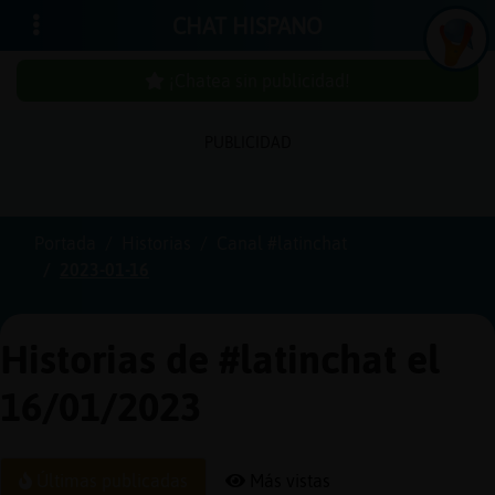
CHAT HISPANO
¡Chatea sin publicidad!
PUBLICIDAD
Iniciar
sesión
Portada
Historias
Canal #latinchat
2023-01-16
¡Chatea
sin
publici
Historias de #latinchat el
16/01/2023
Crear
una
Últimas publicadas
Más vistas
cuenta