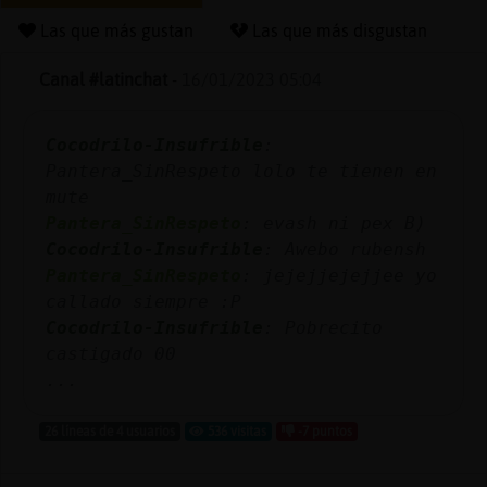
Las que más gustan
Las que más disgustan
Canal #latinchat
-
16/01/2023 05:04
Reserva
alias
Cocodrilo-Insufrible
:
Pantera_SinRespeto lolo te tienen en
mute
Actuali
Pantera_SinRespeto
: evash ni pex B)
contras
Cocodrilo-Insufrible
: Awebo rubensh
Pantera_SinRespeto
: jejejjejejjee yo
callado siempre :P
Cocodrilo-Insufrible
: Pobrecito
Actuali
castigado 00
IP
...
virtual
26 líneas de 4 usuarios
536 visitas
-7 puntos