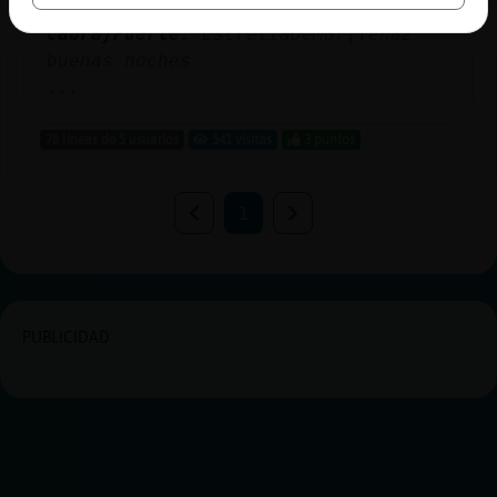
https://www.radiomexico.club/
Cabra}Fuerte
: EstrellaDeMar{Tenaz
buenas noches
...
78 líneas de 5 usuarios
541 visitas
3 puntos
1
PUBLICIDAD