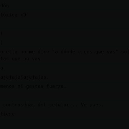
rdón
 tóxica xD
)
((
))
ro ella no me dice "a dónde crees que vas" so
stas que no vas
ja
jajajajajajajajaa.
 menos ni gastas fuerza.
s contraseñas del celular... Ve pues.
 tiene