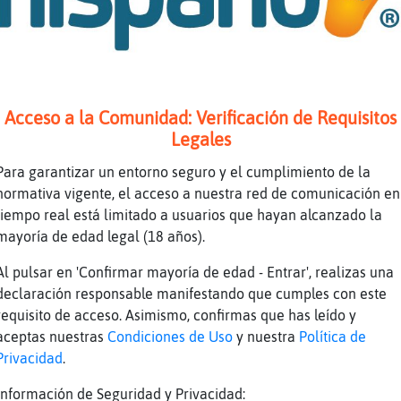
mo han cambiado las cosas
 ta ta ta ta ta tamalesssssss... 🎵💃🎶
cho.
Acceso a la Comunidad: Verificación de Requisitos
Legales
y una de Nelson Kansela que se llama la tóxic
Para garantizar un entorno seguro y el cumplimiento de la
stamente la tengo, xDDD
normativa vigente, el acceso a nuestra red de comunicación en
 este momento esta: El Mañanero con Mosca-Fel
tiempo real está limitado a usuarios que hayan alcanzado la
 negrito de la Salsa, Solo por Radio México "
mayoría de edad legal (18 años).
ieren Escuchar". Sintonízanos: https://www.ra
Al pulsar en 'Confirmar mayoría de edad - Entrar', realizas una
go el cambio y ya termino, xD
declaración responsable manifestando que cumples con este
nla
requisito de acceso. Asimismo, confirmas que has leído y
ja
aceptas nuestras
Condiciones de Uso
y nuestra
Política de
Privacidad
.
 tóxica jajaja
Información de Seguridad y Privacidad: