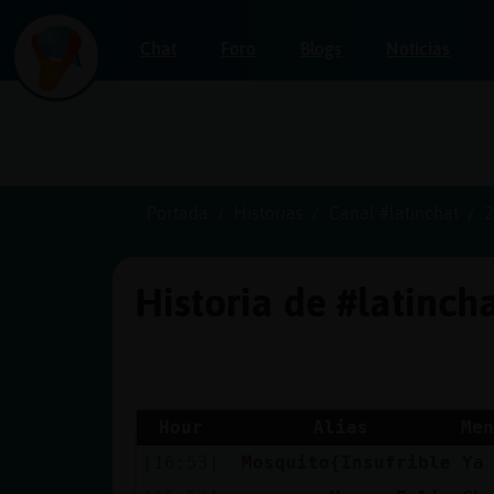
Chat
Foro
Blogs
Noticias
Iniciar
sesión
Portada
Historias
Canal #latinchat
2
Historia de #latinch
¡Chatea
sin
publicidad!
Hour
Alias
Men
[16:53]
Mosquito{Insufrible
Ya
Crear
una