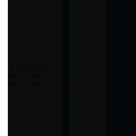
a.
iz. Reproduciendo
Lo Que Tus Oídos
diomexico.club/