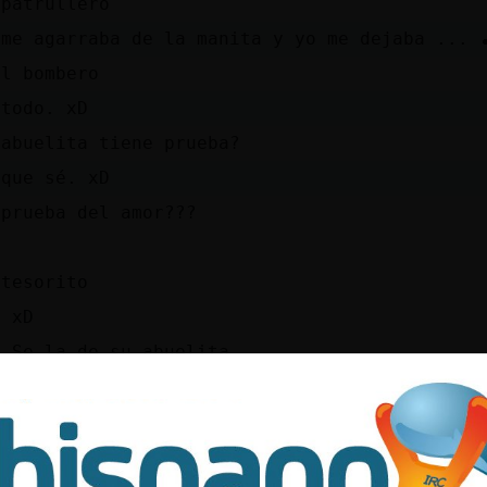
 patrullero
me agarraba de la manita y yo me dejaba ... 🎵
el bombero
 todo. xD
 abuelita tiene prueba?
 que sé. xD
 prueba del amor???
 tesorito
, xD
e Se la de su abuelita
í contestaría yo
ora ya es el password del fb