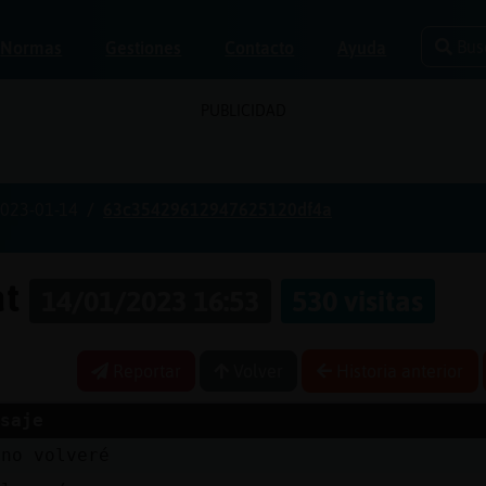
Bus
Normas
Gestiones
Contacto
Ayuda
PUBLICIDAD
023-01-14
63c35429612947625120df4a
at
14/01/2023 16:53
530 visitas
Reportar
Volver
Historia anterior
saje
 no volveré