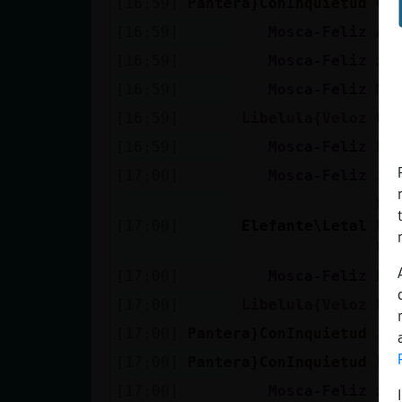
[16:59]
Pantera}ConInquietud
Có
[16:59]
Mosca-Feliz
Ay,
[16:59]
Mosca-Feliz
xD
[16:59]
Mosca-Feliz
Mu
[16:59]
Libelula{Veloz
00
[16:59]
Mosca-Feliz
Ha
[17:00]
Mosca-Feliz
Ju
En
[17:00]
Elefante\Letal
El
Qu
[17:00]
Mosca-Feliz
Ha
[17:00]
Libelula{Veloz
Po
[17:00]
Pantera}ConInquietud
Ja
[17:00]
Pantera}ConInquietud
La
[17:00]
Mosca-Feliz
xD