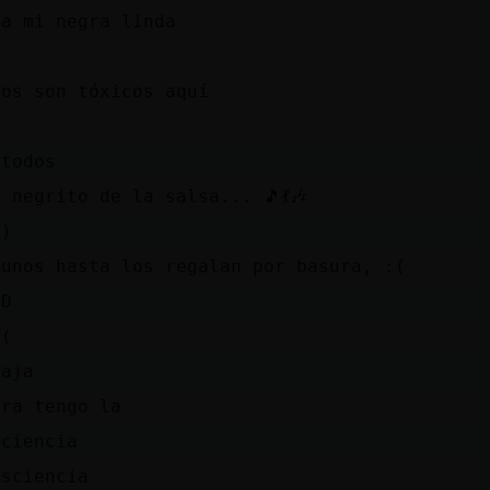
za mi negra linda
(
dos son tóxicos aquí
)
 todos
 negrito de la salsa... 🎵💃🎶
))
gunos hasta los regalan por basura, :(
DD
((
jaja
gra tengo la
nciencia
nsciencia