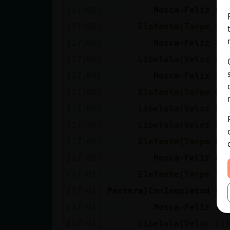
[17:00]
Mosca-Feliz
Lu
[17:00]
Elefante{Torpe
De
[17:00]
Mosca-Feliz
Y 
[17:00]
Libelula{Veloz
Ah
[17:00]
Mosca-Feliz
Ja
[17:00]
Elefante{Torpe
Qu
[17:00]
Libelula{Veloz
Pa
[17:00]
Libelula{Veloz
00
[17:00]
Elefante{Torpe
Es
[17:00]
Mosca-Feliz
La
[17:01]
Elefante{Torpe
Si
[17:01]
Pantera}ConInquietud
Bi
[17:01]
Mosca-Feliz
Ja
[17:01]
Libelula{Veloz
))