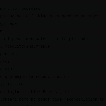
ale, :/
empre te recordare
 porque santa fe Klan se separó de su mujer
ego papa
🎵
0 mil pesos mensuales le está pidiendo
p, Mosquito{Insufrible.
 pensión
anto?
jajajaja.
ce que mejor la reconciliación
(((((( 🎶💃
squito{Insufrible: Pues si, xD
alquiera para no pagar pide reconciliación XD