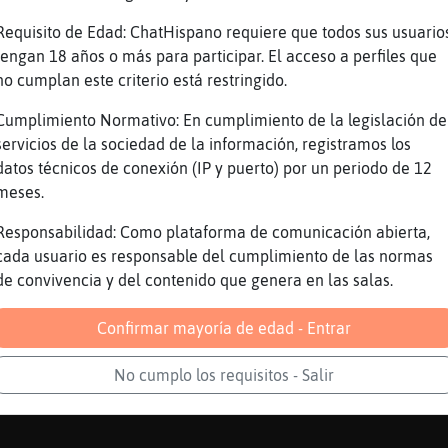
ego de esa. :P
Requisito de Edad: ChatHispano requiere que todos sus usuario
monios
tengan 18 años o más para participar. El acceso a perfiles que
no cumplan este criterio está restringido.
ya, xDDD
aha
Cumplimiento Normativo: En cumplimiento de la legislación de
servicios de la sociedad de la información, registramos los
jajajajajajaja.
datos técnicos de conexión (IP y puerto) por un periodo de 12
e se termine este infierno
meses.
pish es toxiko
Responsabilidad: Como plataforma de comunicación abierta,
cada usuario es responsable del cumplimiento de las normas
ta es la última?
de convivencia y del contenido que genera en las salas.
 que sigue y ya. xD
Confirmar mayoría de edad - Entrar
iiiiii siiii es reeeetóxico
en sabrosito
No cumplo los requisitos - Salir
jajajajajajaja.
)