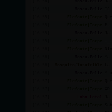
[16:54]
Mosca-Feliz
Ja
Mis blogs
[16:55]
Mosca-Feliz
Tú 
[16:55]
Elefante{Torpe
Qu
Mis foros
[16:55]
Elefante{Torpe
Es
[16:55]
Mosca-Feliz
Ja
[16:55]
Elefante{Torpe
-_
Registrar
[16:56]
Elefante{Torpe
Di
un canal
[16:56]
Mosca-Feliz
Ya
[16:56]
Mosquito{Insufrible
La
[16:56]
Mosca-Feliz
Y a
Más
[16:57]
Elefante{Torpe
Qu
gestiones
[16:57]
Elefante{Torpe
XD
[16:57]
Lobo_Letal
Ja
[16:57]
Elefante{Torpe
So