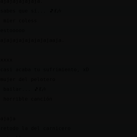
jajajajajajaja.
sabes que sí... 🎵💃🎶
e mier coless
 estooooo
jajajajajajajajajaaja.
-
oxxxx
 casi acaba tu sufrimiento, xD
 mujer del pelotero
 bailar... 🎵💃🎶
e horrible canción
jajaja
bretodo la del carnicero