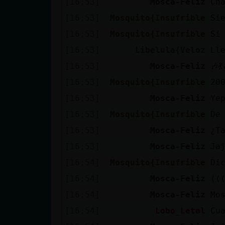
[16:53]
Mosca-Feliz
Ch
cuenta
[16:53]
Mosquito{Insufrible
Si
[16:53]
Mosquito{Insufrible
Si
[16:53]
Libelula{Veloz
Ll
Reservar
[16:53]
Mosca-Feliz
🎶💃
alias
[16:53]
Mosquito{Insufrible
20
[16:53]
Mosca-Feliz
Ye
Actualizar
[16:53]
Mosquito{Insufrible
De
contraseña
[16:53]
Mosca-Feliz
¿T
[16:53]
Mosca-Feliz
Ja
[16:54]
Mosquito{Insufrible
Di
Actualizar
[16:54]
Mosca-Feliz
(((
IP virtual
[16:54]
Mosca-Feliz
Mo
[16:54]
Lobo_Letal
Cu