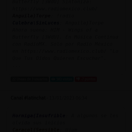
Butterfly [3WdU] Sintoniza:
https://www.radiomexico.club/
Anguila}Torpe
: !radio
Culebra\SinLuces
: Anguila}Torpe
Ahora suena: HIM - Wings of a
Butterfly [3WdU]. En Música Continua
con RadioMX. Solo por Radio México
en https://www.radiomexico.club/ "Lo
Que Tus Oídos Quieren Escuchar".
...
22 líneas de 3 usuarios
583 visitas
-7 puntos
Canal #latinchat
-
13/01/2023 06:34
Hormiga{Insufrible
: A algunos se les
olvida sus inicios
Caracol{Sensible
: Ujum