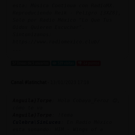
esta: Música Continua con RadioMX.
Reproduciendo Reik - Peligro [3XZ8],
Solo por Radio México "Lo Que Tus
Oídos Quieren Escuchar".
Sintonízanos:
https://www.radiomexico.club/
...
57 líneas de 5 usuarios
539 visitas
-14 puntos
Canal #latinchat
-
13/01/2023 17:18
Anguila}Torpe
: Hola Cobaya_Feroz 😊,
cómo te va
Anguila}Torpe
: !tema
Culebra\SinLuces
: En Radio México
esta sonando: HIM - Wings of a