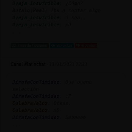
Oveja_Insufrible
: ¿Cómo?
Bufalo\Real
: Iba a contar algo
Oveja_Insufrible
: O sea...
Oveja_Insufrible
: xD
...
22 líneas de 4 usuarios
505 visitas
-6 puntos
Canal #latinchat
-
13/01/2023 22:33
JirafaConTimidez
: Que buena
selección
JirafaConTimidez
: :P
CulebraVeloz
: Otsss.
CulebraVeloz
: xD
JirafaConTimidez
: Seeeeee
...