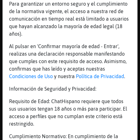
Para garantizar un entorno seguro y el cumplimiento
posición . .Línea aleatoria: ( 9.1.
de la normativa vigente, el acceso a nuestra red de
20:02 ) "Ya va emitir la kesadilla"
comunicación en tiempo real está limitado a usuarios
.Si quieres el Ranking entero
que hayan alcanzado la mayoría de edad legal (18
escribe : !Web
años).
Oveja_Especial
: [1/1] Bienvenidos a
#latinchat. Les recordamos que no es
Al pulsar en 'Confirmar mayoría de edad - Entrar',
una sala de temática: sexual o
realizas una declaración responsable manifestando
contactos explícitos. No está
que cumples con este requisito de acceso. Asimismo,
permitido el uso mayúsculas,
confirmas que has leído y aceptas nuestras
repeticiones, publicidad, compra-
Condiciones de Uso
y nuestra
Política de Privacidad
.
ventas/ofrecimiento de trabajo-
Información de Seguridad y Privacidad:
dinero. Tampoco está permitido:
faltas de respeto, comportamientos
Requisito de Edad: ChatHispano requiere que todos
sexistas, racistas, homófobos y/o
sus usuarios tengan 18 años o más para participar. El
nicks ofensivos o con contenido
acceso a perfiles que no cumplan este criterio está
sexual.
restringido.
Raton{Torpe
: !tema
Cobaya\Pedante
: En Radio México esta
Cumplimiento Normativo: En cumplimiento de la