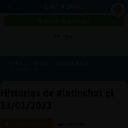
CHAT HISPANO
¡Chatea sin publicidad!
PUBLICIDAD
Iniciar
sesión
Portada
Historias
Canal #latinchat
2023-01-13
¡Chatea
sin
publici
Historias de #latinchat el
13/01/2023
Crear
una
Últimas publicadas
Más vistas
cuenta