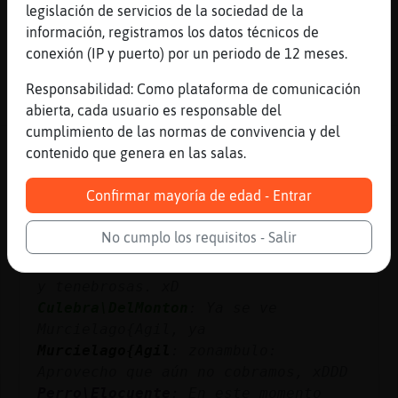
sonando: Carma Omen II Sintoniza:
legislación de servicios de la sociedad de la
https://www.radiomexico.club/
información, registramos los datos técnicos de
...
conexión (IP y puerto) por un periodo de 12 meses.
Responsabilidad: Como plataforma de comunicación
25 líneas de 6 usuarios
529 visitas
-10 puntos
abierta, cada usuario es responsable del
cumplimiento de las normas de convivencia y del
Canal #latinchat
-
13/01/2023 17:29
contenido que genera en las salas.
Confirmar mayoría de edad - Entrar
Murcielago{Agil
: Culebra\DelMonton:
No, xD
No cumplo los requisitos - Salir
Murcielago{Agil
: Buho_Tenaz: Jeluuu
regio del mal y las rolitas ocultas
y tenebrosas. xD
Culebra\DelMonton
: Ya se ve
Murcielago{Agil, ya
Murcielago{Agil
: zonambulo:
Aprovecho que aún no cobramos, xDDD
Perro\Elocuente
: En este momento