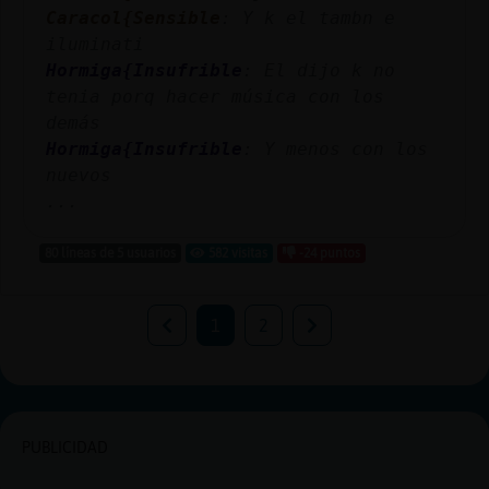
Caracol{Sensible
: Y k el tambn e
iluminati
Hormiga{Insufrible
: El dijo k no
tenia porq hacer música con los
demás
Hormiga{Insufrible
: Y menos con los
nuevos
...
80 líneas de 5 usuarios
582 visitas
-24 puntos
1
2
PUBLICIDAD