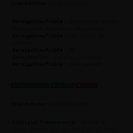
Mis
Canal #latinchat
-
13/01/2023 22:51
blogs
HormigaInsufrible
: Jajajajaja ahora
YouTube ne hace cada sugerencia
HormigaInsufrible
: Por culpa de
Mis
krispis
foros
HormigaInsufrible
: XD
Rata}Humilde
: Jajajajajajajaja.
HormigaInsufrible
: Ohhh yeahhh
Registr
...
un
canal
80 líneas de 4 usuarios
514 visitas
-1 puntos
Canal #latinchat
-
13/01/2023 22:48
Más
gestion
Libelula\Transparente
: Yo soy el
único hombre que no hace de el baño