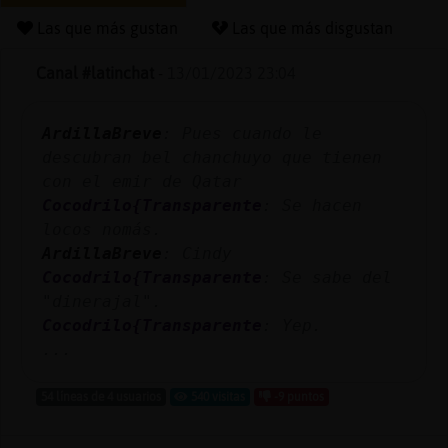
Las que más gustan
Las que más disgustan
Canal #latinchat
-
13/01/2023 23:04
Reserva
alias
ArdillaBreve
: Pues cuando le
descubran bel chanchuyo que tienen
con el emir de Qatar
Actuali
Cocodrilo{Transparente
: Se hacen
contras
locos nomás.
ArdillaBreve
: Cindy
Cocodrilo{Transparente
: Se sabe del
"dinerajal".
Actuali
Cocodrilo{Transparente
: Yep.
IP
...
virtual
54 líneas de 4 usuarios
540 visitas
-9 puntos