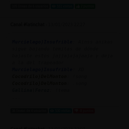
105 líneas de 6 usuarios
551 visitas
2 puntos
Canal #latinchat
-
13/01/2023 22:27
Murcielago}Insufrible
: Ainss anikas
sigue bajando temitas de dónde
bajaste estos jajjajajajaaja y deja
a la del trapeador
Murcielago}Insufrible
: XD
Cocodrilo}DelMonton
: !song
Cocodrilo}DelMonton
: .song
Gallina\Feroz
: !tema
...
36 líneas de 4 usuarios
530 visitas
-8 puntos