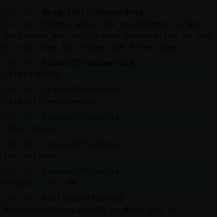
[01:18]
Mosquito{Transparente
En los últimos años, la sociedades se han
destacado por solo hacer comentarios en vez
de ejecutar las ideas que dicen tener
[01:18]
Caiman}Transparente
Literalmente
[01:18]
Caiman}Eficiente
Caiman}Transparente
[01:18]
Caiman}Eficiente
como llevas
[01:18]
Caiman}Eficiente
tus felices
[01:18]
Caiman}Eficiente
virgen a los 40
[01:19]
GallinaConTimidez
Mosquito{Transparente aqu�omo que la