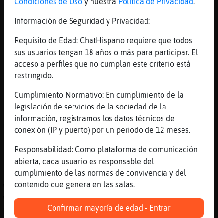
Condiciones de Uso
y nuestra
Política de Privacidad
.
[01:28]
GallinaConTimidez
ya pasarᬠeso espero
Información de Seguridad y Privacidad:
[01:28]
Mosquito{Transparente
Requisito de Edad: ChatHispano requiere que todos
Su cultura
sus usuarios tengan 18 años o más para participar. El
[01:29]
GallinaConTimidez
acceso a perfiles que no cumplan este criterio está
pero muchas cosas personales depende de un
restringido.
contexto a nivel, que uno no puede manejar
Cumplimiento Normativo: En cumplimiento de la
, como es el comercio por ej
legislación de servicios de la sociedad de la
[01:29]
GallinaConTimidez
información, registramos los datos técnicos de
me refiero a los problemas sociales que
conexión (IP y puerto) por un periodo de 12 meses.
aqu�stᠰasando
Responsabilidad: Como plataforma de comunicación
[01:30]
Mosca-Feroz
abierta, cada usuario es responsable del
En este momento esta: Música Continua con
cumplimiento de las normas de convivencia y del
RadioMX. Reproduciendo Maluma, Don Omar,
contenido que genera en las salas.
Wisin - Sin Contrato (feat. Don Omar y
Wisin) - Remix [3XE7], Solo por Radio
Confirmar mayoría de edad - Entrar
México "Lo Que Tus Oídos Quieren Escuchar".