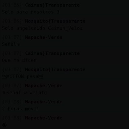
Mis
[01:06]
Caiman}Transparente
blogs
Solo para nosotros 3
[01:06]
Mosquito{Transparente
Solo angelcaido Caiman_Veloz
Mis
[01:07]
Mapache-Verde
foros
Señal📱
[01:07]
Caiman}Transparente
Que me dicen
Registr
[01:07]
Mosquito{Transparente
un
ACTION pasa
canal
[01:07]
Mapache-Verde
📱señal w weiptg
[01:08]
Mapache-Verde
2 horas movil
Más
gestion
[01:08]
Mapache-Verde
📻