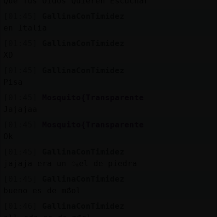
Que Tus Oídos Quieren Escuchar"
[01:45]
GallinaConTimidez
en Italia
[01:45]
GallinaConTimidez
XD
[01:45]
GallinaConTimidez
Pisa
[01:45]
Mosquito{Transparente
Jajajaa
[01:45]
Mosquito{Transparente
Ok
[01:45]
GallinaConTimidez
jajaja era un ᮧel de piedra
[01:45]
GallinaConTimidez
bueno es de mᲭol
[01:46]
GallinaConTimidez