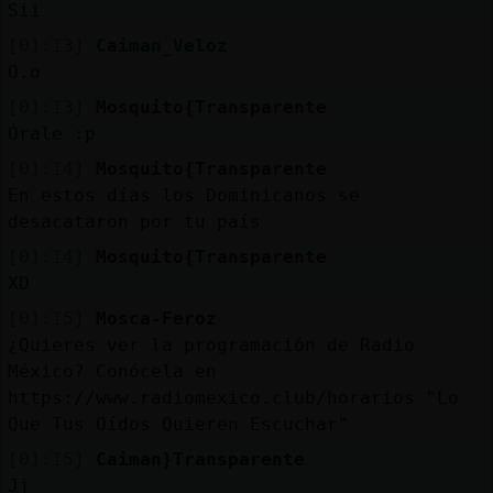
Sii
[01:13]
Caiman_Veloz
O.o
[01:13]
Mosquito{Transparente
Órale :p
[01:14]
Mosquito{Transparente
En estos días los Dominicanos se
desacataron por tu país
[01:14]
Mosquito{Transparente
XD
[01:15]
Mosca-Feroz
¿Quieres ver la programación de Radio
México? Conócela en
https://www.radiomexico.club/horarios "Lo
Que Tus Oídos Quieren Escuchar"
[01:15]
Caiman}Transparente
Jj