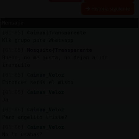
Historia siguiente
Mensaje
Reserva
[01:05]
Caiman}Transparente
alias
Klk grupo para Whatsapp
[01:05]
Mosquito{Transparente
Bueno, no me gusta, no dejan a uno
Actuali
tranquilo
contras
[01:05]
Caiman_Veloz
Entonces serás el mismo
[01:05]
Caiman_Veloz
Actuali
Ja
IP
[01:06]
Caiman_Veloz
virtual
Pero angelito triste?
[01:06]
Caiman_Veloz
No lo usabas?