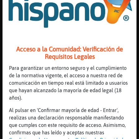
GallinaConTimidez: un placer, de Rep.
Dominicana
[01:27]
Mosquito{Transparente
Desde **
[01:27]
GallinaConTimidez
un gusto tambi鮠Mosquito{Transparente
Acceso a la Comunidad: Verificación de
Requisitos Legales
[01:27]
Mosquito{Transparente
Y como ha iniciado su año 23
Para garantizar un entorno seguro y el cumplimiento
[01:28]
GallinaConTimidez
de la normativa vigente, el acceso a nuestra red de
las cosas aqu�n el Per� termin󠭡l y comenz󠭡l
comunicación en tiempo real está limitado a usuarios
que hayan alcanzado la mayoría de edad legal (18
[01:28]
GallinaConTimidez
años).
el a�o
[01:28]
Mosquito{Transparente
Al pulsar en 'Confirmar mayoría de edad - Entrar',
Que mal
realizas una declaración responsable manifestando
que cumples con este requisito de acceso. Asimismo,
[01:28]
Mosquito{Transparente
confirmas que has leído y aceptas nuestras
Tan bellos que son esos países