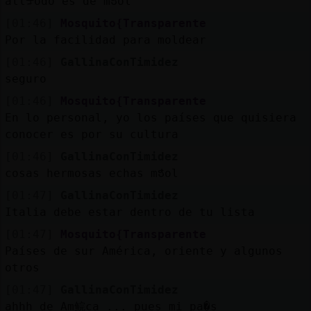
allᠴodo es de mᲭol
[01:46]
Mosquito{Transparente
Por la facilidad para moldear
[01:46]
GallinaConTimidez
seguro
[01:46]
Mosquito{Transparente
En lo personal, yo los países que quisiera
conocer es por su cultura
[01:46]
GallinaConTimidez
cosas hermosas echas mᲭol
[01:47]
GallinaConTimidez
Italia debe estar dentro de tu lista
[01:47]
Mosquito{Transparente
Países de sur América, oriente y algunos
otros
[01:47]
GallinaConTimidez
ahhh de Am鲩ca ... pues mi pa�s