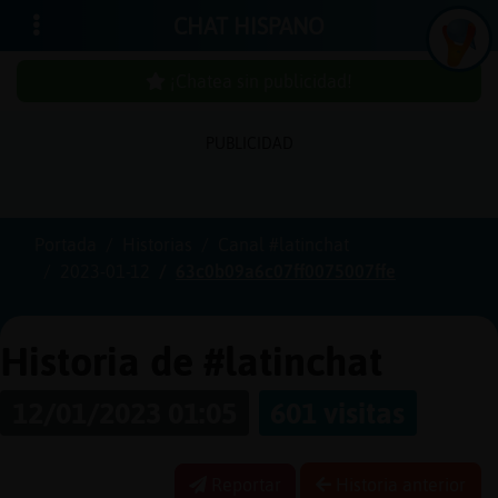
CHAT HISPANO
¡Chatea sin publicidad!
PUBLICIDAD
Iniciar
sesión
Portada
Historias
Canal #latinchat
2023-01-12
63c0b09a6c07ff0075007ffe
¡Chatea
sin
publici
Historia de #latinchat
12/01/2023 01:05
601 visitas
Crear
una
Reportar
Historia anterior
cuenta