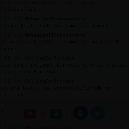
ese frene inteligente hasta esas
construcción
[01:53]
Mosquito{Transparente
Luego de ahí todo fue como más humano
[01:53]
Mosquito{Transparente
Porque esa basílica de América aquí en RD
bueno
[01:54]
GallinaConTimidez
hay construcciones hermosas como la sagrada
familia en Barcelona
[01:54]
GallinaConTimidez
es una locura esa construcci󮠱ue a�n no
terminan
[01:55]
Mosquito{Transparente
Bueno, hay cosas que iniciaron que si se lo
|
Facebook
Twitter
-27
dejan a esta generación, tu supieste xD
[01:55]
GallinaConTimidez