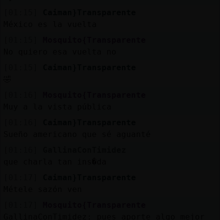
[01:15]
Caiman}Transparente
México es la vuelta
[01:15]
Mosquito{Transparente
No quiero esa vuelta no
[01:15]
Caiman}Transparente
🤣
[01:16]
Mosquito{Transparente
Muy a la vista pública
[01:16]
Caiman}Transparente
Sueño americano que sé aguanté
[01:16]
GallinaConTimidez
que charla tan ins�da
[01:17]
Caiman}Transparente
Métele sazón ven
[01:17]
Mosquito{Transparente
GallinaConTimidez: pues aporte algo mejor