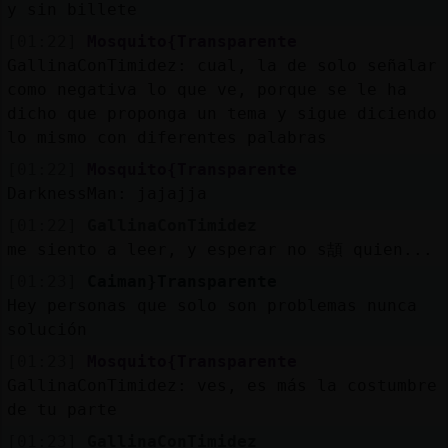
y sin billete
[01:22]
Mosquito{Transparente
GallinaConTimidez: cual, la de solo señalar
como negativa lo que ve, porque se le ha
dicho que proponga un tema y sigue diciendo
lo mismo con diferentes palabras
[01:22]
Mosquito{Transparente
DarknessMan: jajajja
[01:22]
GallinaConTimidez
me siento a leer, y esperar no s頡 quien...
[01:23]
Caiman}Transparente
Hey personas que solo son problemas nunca
solución
[01:23]
Mosquito{Transparente
GallinaConTimidez: ves, es más la costumbre
de tu parte
[01:23]
GallinaConTimidez