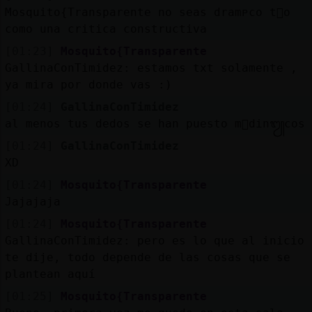
Mosquito{Transparente no seas dramᴩco t󭡬o
como una critica constructiva
[01:23]
Mosquito{Transparente
GallinaConTimidez: estamos txt solamente ,
ya mira por donde vas :)
[01:24]
GallinaConTimidez
al menos tus dedos se han puesto m᳠din᭩cos
[01:24]
GallinaConTimidez
XD
[01:24]
Mosquito{Transparente
Jajajaja
[01:24]
Mosquito{Transparente
GallinaConTimidez: pero es lo que al inicio
te dije, todo depende de las cosas que se
plantean aquí
[01:25]
Mosquito{Transparente