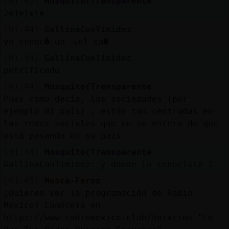
[01:43]
Mosquito{Transparente
Jejejeje
[01:44]
GallinaConTimidez
yo conoc� un ᮧel ca�
[01:44]
GallinaConTimidez
petrificado
[01:44]
Mosquito{Transparente
Pues como decía, las sociedades (por
ejemplo mi país) , están tan centradas en
las redes sociales que no se entera de que
está pasando en su país
[01:44]
Mosquito{Transparente
GallinaConTimidez: y donde lo conociste ?
[01:45]
Mosca-Feroz
¿Quieres ver la programación de Radio
México? Conócela en
https://www.radiomexico.club/horarios "Lo