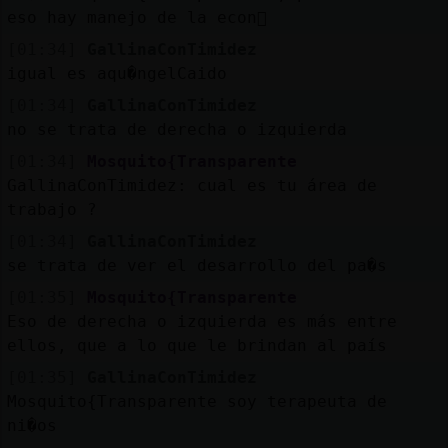
eso hay manejo de la econ󭩡
[01:34]
GallinaConTimidez
igual es aqu�ngelCaido
[01:34]
GallinaConTimidez
no se trata de derecha o izquierda
[01:34]
Mosquito{Transparente
GallinaConTimidez: cual es tu área de
trabajo ?
[01:34]
GallinaConTimidez
se trata de ver el desarrollo del pa�s
[01:35]
Mosquito{Transparente
Eso de derecha o izquierda es más entre
ellos, que a lo que le brindan al país
[01:35]
GallinaConTimidez
Mosquito{Transparente soy terapeuta de
ni�os