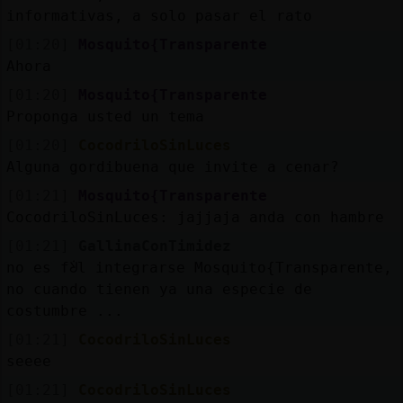
informativas, a solo pasar el rato
[01:20]
Mosquito{Transparente
Ahora
[01:20]
Mosquito{Transparente
Proponga usted un tema
[01:20]
CocodriloSinLuces
Alguna gordibuena que invite a cenar?
[01:21]
Mosquito{Transparente
CocodriloSinLuces: jajjaja anda con hambre
[01:21]
GallinaConTimidez
no es fᣩl integrarse Mosquito{Transparente,
no cuando tienen ya una especie de
costumbre ...
[01:21]
CocodriloSinLuces
seeee
[01:21]
CocodriloSinLuces