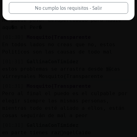
Sintonízanos: https://www.radiomexico.club/
No cumplo los requisitos - Salir
[01:30]
GallinaConTimidez
no puede pasar desapercibido para nadie
aqu�n el Per�
[01:30]
Mosquito{Transparente
En todos lados no creas que no, estos
Políticos son las causas de todo mal
[01:31]
GallinaConTimidez
estos problemas se arrastra desde 鰯cas
virreynales Mosquito{Transparente
[01:31]
Mosquito{Transparente
Pero al final el puedo es el culpable por
elegir siempre las mismas personas,
mientras todo esté aliado a ellos, están
cosas seguirán de mal a peor
[01:31]
GallinaConTimidez
en parte tienes raz󮠁ngelCaido