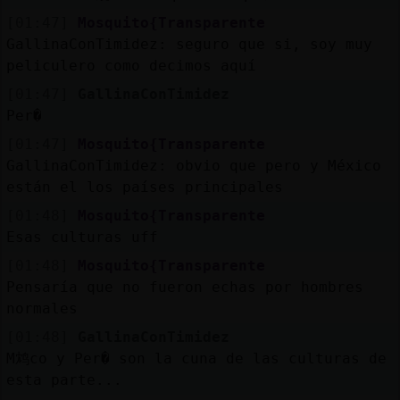
[01:47]
Mosquito{Transparente
GallinaConTimidez: seguro que si, soy muy
peliculero como decimos aquí
[01:47]
GallinaConTimidez
Per�
[01:47]
Mosquito{Transparente
GallinaConTimidez: obvio que pero y México
están el los países principales
[01:48]
Mosquito{Transparente
Esas culturas uff
[01:48]
Mosquito{Transparente
Pensaría que no fueron echas por hombres
normales
[01:48]
GallinaConTimidez
M鸩co y Per� son la cuna de las culturas de
esta parte...