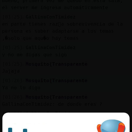
Bueno, primera vez me quedo en esta sala,
el server me ingresa automáticamente
[01:25]
GallinaConTimidez
en parte tienes raz󮠬a sobrevivencia de la
persona es saber adaptarse a los temas
,�solo que aqu�o hay temas
[01:25]
GallinaConTimidez
y no me digas que sigo
[01:25]
Mosquito{Transparente
Jajaja
[01:26]
Mosquito{Transparente
Ya no lo digo
[01:26]
Mosquito{Transparente
GallinaConTimidez: de donde eres ?
[01:26]
GallinaConTimidez
Per�
[01:26]
Mosquito{Transparente