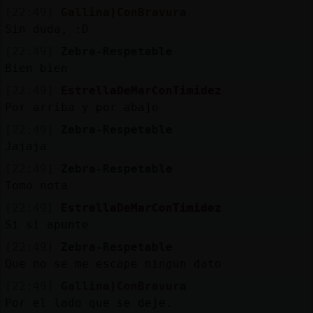
[22:49]
Gallina}ConBravura
Sin duda, :D
[22:49]
Zebra-Respetable
Bien bien
[22:49]
EstrellaDeMarConTimidez
Por arriba y por abajo
[22:49]
Zebra-Respetable
Jajaja
[22:49]
Zebra-Respetable
Tomo nota
[22:49]
EstrellaDeMarConTimidez
Si si apunte
[22:49]
Zebra-Respetable
Que no se me escape ningun dato
[22:49]
Gallina}ConBravura
Por el lado que se deje.