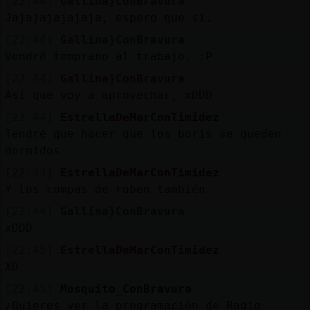
[22:44]
Gallina}ConBravura
Jajajajajajaja, espero que si.
[22:44]
Gallina}ConBravura
Vendré temprano al trabajo. :P
[22:44]
Gallina}ConBravura
Así que voy a aprovechar, xDDD
[22:44]
EstrellaDeMarConTimidez
Tendré que hacer que los boris se queden
dormidos
[22:44]
EstrellaDeMarConTimidez
Y los compas de ruben también
[22:44]
Gallina}ConBravura
xDDD
[22:45]
EstrellaDeMarConTimidez
XD
[22:45]
Mosquito_ConBravura
¿Quieres ver la programación de Radio