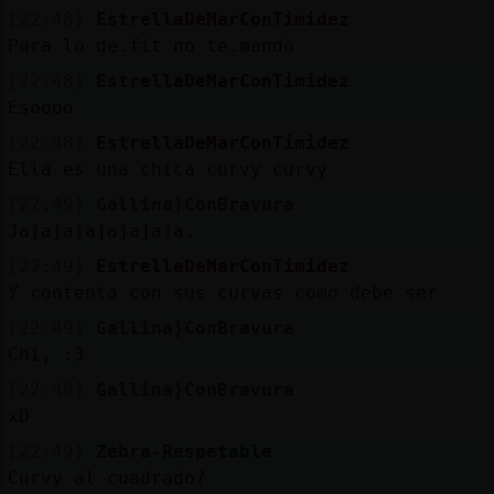
[22:48]
EstrellaDeMarConTimidez
Para lo de.fit no te.mando
[22:48]
EstrellaDeMarConTimidez
Esoooo
[22:48]
EstrellaDeMarConTimidez
Ella es una chica curvy curvy
[22:49]
Gallina}ConBravura
Jajajajajajajaja.
[22:49]
EstrellaDeMarConTimidez
Y contenta con sus curvas como debe ser
[22:49]
Gallina}ConBravura
Chi, :3
[22:49]
Gallina}ConBravura
xD
[22:49]
Zebra-Respetable
Curvy al cuadrado?