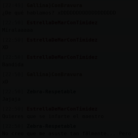
[22:49]
Gallina}ConBravura
¿De qué hablamos? xDDDDDDDDDDDDDDDDDD
[22:50]
EstrellaDeMarConTimidez
Míralaaaaa
[22:50]
EstrellaDeMarConTimidez
XD
[22:50]
EstrellaDeMarConTimidez
Bandida
[22:50]
Gallina}ConBravura
xD
[22:50]
Zebra-Respetable
Jajaja
[22:50]
EstrellaDeMarConTimidez
Quieres que se infarte el maestro
[22:50]
Zebra-Respetable
No creo que me asuste tan fᣩlmente... Pero