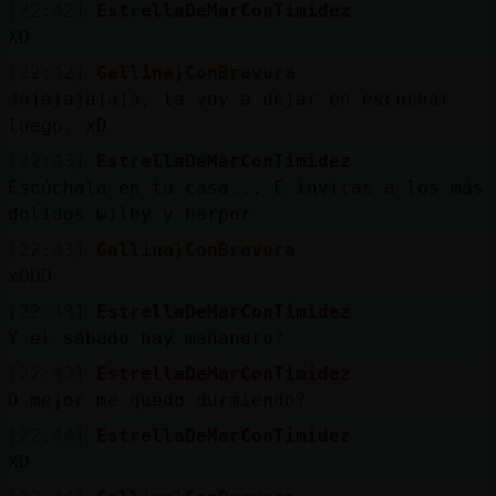
[22:42]
EstrellaDeMarConTimidez
XD
[22:42]
Gallina}ConBravura
Jajajajajaja, la voy a dejar en escuchar
luego. xD
[22:43]
EstrellaDeMarConTimidez
Escúchala en tu casa... E invitas a los más
dolidos wilby y harpor
[22:43]
Gallina}ConBravura
xDDD
[22:43]
EstrellaDeMarConTimidez
Y el sábado hay mañanero?
[22:43]
EstrellaDeMarConTimidez
O mejor me quedo durmiendo?
[22:44]
EstrellaDeMarConTimidez
XD