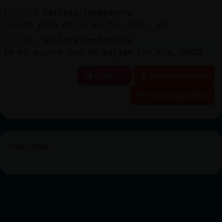
[23:05]
Gallina}ConBravura
Traigo pero mal a mi You Tube, xD
[23:05]
Gallina}ConBravura
Ya no quiero que em salgan los mix, xDDD
Reportar
Historia anterior
Historia siguiente
PUBLICIDAD