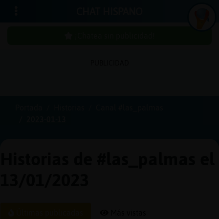
CHAT HISPANO
¡Chatea sin publicidad!
PUBLICIDAD
Iniciar
sesión
Portada
Historias
Canal #las_palmas
2023-01-13
¡Chatea
sin
publici
Historias de #las_palmas el
13/01/2023
Crear
una
Últimas publicadas
Más vistas
cuenta