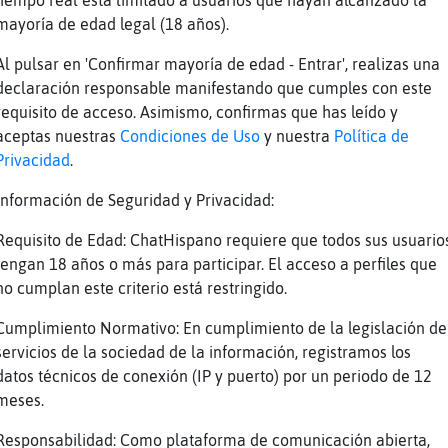
tiempo real está limitado a usuarios que hayan alcanzado la
uilo Mandril}Fuerte.... en mi casa en su mome
mayoría de edad legal (18 años).
 de ameza de ETA
Al pulsar en 'Confirmar mayoría de edad - Entrar', realizas una
za*
declaración responsable manifestando que cumples con este
s pasado de frenada loquero
requisito de acceso. Asimismo, confirmas que has leído y
aceptas nuestras
Condiciones de Uso
y nuestra
Política de
...
Privacidad
.
uerte en euskalerria nos hemos librado de esa
Información de Seguridad y Privacidad:
a no tienen autoridad ninguna
Requisito de Edad: ChatHispano requiere que todos sus usuario
tengan 18 años o más para participar. El acceso a perfiles que
ena q el GAL no hiciera arder todo
no cumplan este criterio está restringido.
.. yo tambien me puedo pasar
Cumplimiento Normativo: En cumplimiento de la legislación de
go perdir perdon....
servicios de la sociedad de la información, registramos los
e cuenta es la actualidad. nos hemos salido c
datos técnicos de conexión (IP y puerto) por un periodo de 12
ner a esa plaga de inutiles pastando nuestras
meses.
mentario ya esta hecho
Responsabilidad: Como plataforma de comunicación abierta,