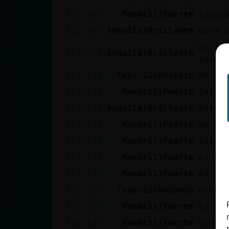
Mis blogs
[21:10]
Mandril}Fuerte
jajaj
[21:10]
Anguila{Brillante
para 
he te
Mis foros
[21:10]
Anguila{Brillante
incul
[21:11]
Topo\SinRespeto
No ti
[21:11]
Mandril}Fuerte
jajaj
Registrar
[21:11]
Anguila{Brillante
estoy
un canal
[21:11]
Mandril}Fuerte
en el
[21:11]
Mandril}Fuerte
jajaj
Más
[21:11]
Mandril}Fuerte
es br
gestiones
[21:11]
Mandril}Fuerte
ha si
[21:11]
Topo\SinRespeto
Puede
[21:11]
Mandril}Fuerte
lo re
[21:12]
Mandril}Fuerte
cruel