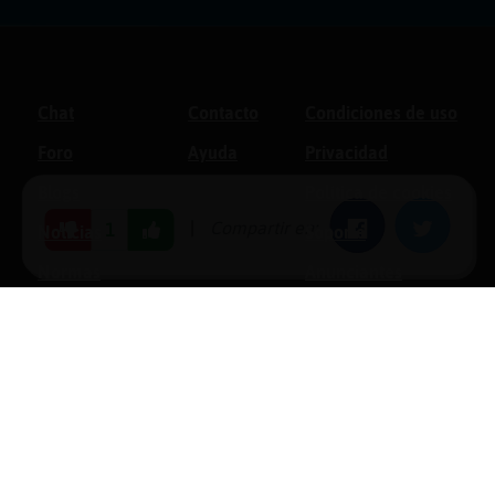
Chat
Contacto
Condiciones de uso
Foro
Ayuda
Privacidad
Blogs
Política de cookies
|
Compartir en:
Facebook
Twitter
1
Noticias
Soporte
Normas
Anunciantes
Estadísticas
Historias
Tu foro gratis