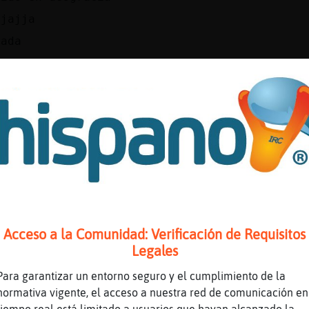
ajajja
nada
nido una buena infancia.. una buena educacion
cado valores q por aqui veo q faltan
enes la culpa de lo q sea tu padre
a
 orgulloso de q mi padre sea guardia
 pais vasco han caido como moscas
aja
oma
Acceso a la Comunidad: Verificación de Requisitos
do un poco curel
Legales
 ser que sea majo, no esta bien generalizar
Para garantizar un entorno seguro y el cumplimiento de la
conozco
normativa vigente, el acceso a nuestra red de comunicación en
*