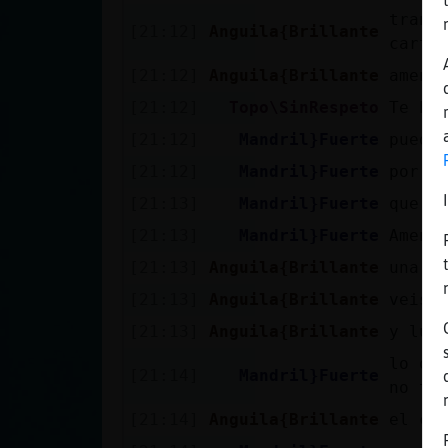
tranq
[21:12]
Anguila{Brillante
carta
[21:12]
Anguila{Brillante
amena
[21:12]
Topo\SinRespeto
Te ha
[21:12]
Mandril}Fuerte
puede
[21:12]
Mandril}Fuerte
por s
[21:13]
Mandril}Fuerte
que y
[21:13]
Mandril}Fuerte
Amen
[21:13]
Anguila{Brillante
una p
[21:13]
Anguila{Brillante
veis.
[21:13]
Anguila{Brillante
y lue
lo qu
[21:14]
Mandril}Fuerte
no te
[21:14]
Anguila{Brillante
el co