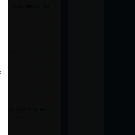
nto recivimops la
 gente
s
on la nuestra de
 tierras