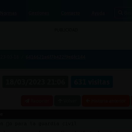
Bus
Normas
Gestiones
Contacto
Ayuda
PUBLICIDAD
23-03-18
6416621a6f7b422f9e6fc144
a
18/03/2023 21:06
631 visitas
Reportar
Volver
Historia anterior
e
n 񯲤o para la guardia civil