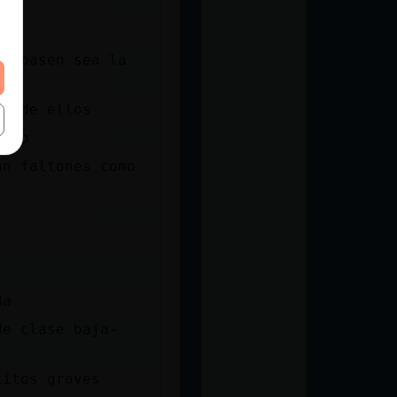
 q pasen sea la
on de ellos
ipio
an faltones como
da
de clase baja-
litos graves