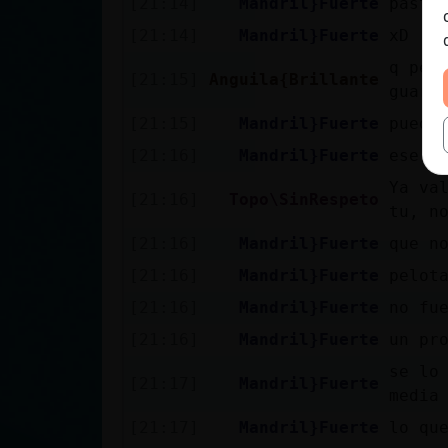
[21:14]
Mandril}Fuerte
pasta
[21:14]
Mandril}Fuerte
xD
q pen
[21:15]
Anguila{Brillante
guard
[21:15]
Mandril}Fuerte
puedo
[21:16]
Mandril}Fuerte
ese e
Ya va
[21:16]
Topo\SinRespeto
tu, n
[21:16]
Mandril}Fuerte
que n
[21:16]
Mandril}Fuerte
pelot
[21:16]
Mandril}Fuerte
no fu
[21:16]
Mandril}Fuerte
un pr
se lo
[21:17]
Mandril}Fuerte
media
[21:17]
Mandril}Fuerte
lo qu