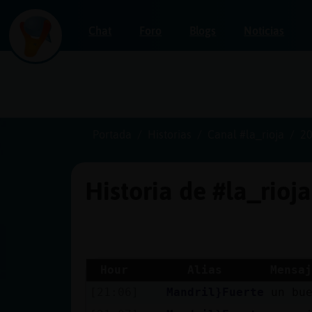
Chat
Foro
Blogs
Noticias
Iniciar
sesión
Portada
Historias
Canal #la_rioja
20
Historia de #la_rioj
¡Chatea
sin
publicidad!
Hour
Alias
Mensaj
[21:06]
Mandril}Fuerte
un bue
Crear
una