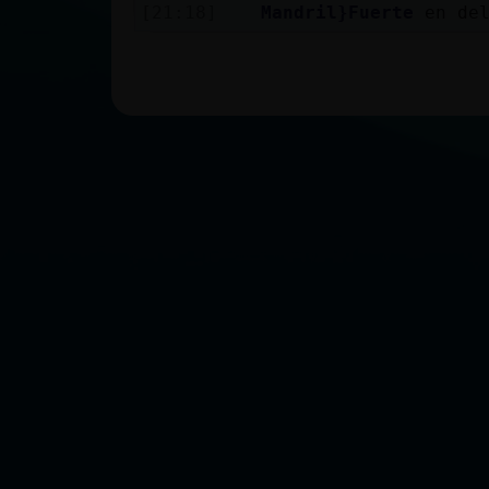
[21:18]
Mandril}Fuerte
en de