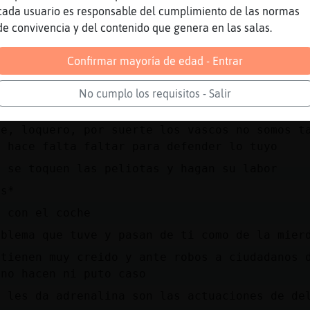
ndo como borregos que son
cada usuario es responsable del cumplimiento de las normas
de convivencia y del contenido que genera en las salas.
a un dia no se te rompa el coche y los unicos
Confirmar mayoría de edad - Entrar
ia civil.....
 dar fe que paso antes de tener una mala visi
No cumplo los requisitos - Salir
s el segundo motivo del que mencione al princ
le, loquero, por suerte los vascos no somos t
o hace falta faltar para defender lo tuyo
o se toquen las peliotas y hagan su labor
as*
e con el coche
oblema que tuve y pasan de ti como de la mier
 tienen muy creido y ante robos a ciudadanos 
 no hacen ni puto caso
e les da adrenalina son las actuaciones de de