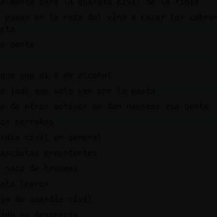
ialmente para la guardia civil de la rioja
e ponen en la ruta del vino a cazar los cabro
ecta
de gente
s
 que yop di 0 de alcohol
me jode que solo van por la pasta
te de otros motivos me dan nauseas esa gente
nos perrakos
ardia civil en general
fascistas prepotentes
n saco de traumas
cata leeros
ijo de guardia civil
aido en desgracia