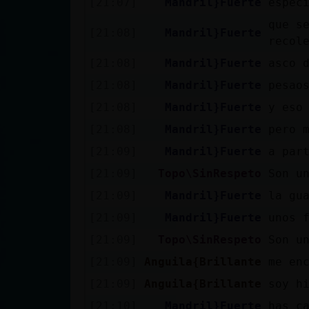
[21:07]
Mandril}Fuerte
espec
cuenta
que s
[21:08]
Mandril}Fuerte
recol
[21:08]
Mandril}Fuerte
asco 
Reservar
[21:08]
Mandril}Fuerte
pesao
alias
[21:08]
Mandril}Fuerte
y eso
[21:08]
Mandril}Fuerte
pero 
[21:09]
Mandril}Fuerte
a par
Actualizar
contraseña
[21:09]
Topo\SinRespeto
Son u
[21:09]
Mandril}Fuerte
la gu
[21:09]
Mandril}Fuerte
unos 
Actualizar
[21:09]
Topo\SinRespeto
Son u
IP virtual
[21:09]
Anguila{Brillante
me en
[21:09]
Anguila{Brillante
soy h
[21:10]
Mandril}Fuerte
has c