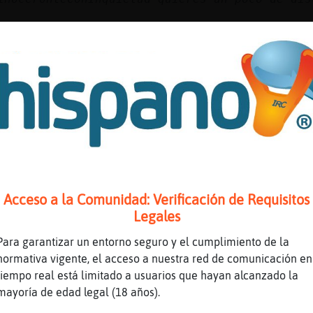
e la doy yo
 a ella que le va el tema
ice ese?
Acceso a la Comunidad: Verificación de Requisitos
Legales
os_80 no gracias, tu con tu señora
 con anillo
Para garantizar un entorno seguro y el cumplimiento de la
es mas
normativa vigente, el acceso a nuestra red de comunicación en
ra
tiempo real está limitado a usuarios que hayan alcanzado la
mayoría de edad legal (18 años).