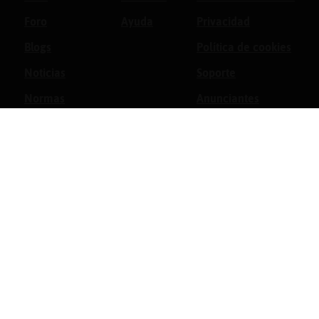
Foro
Ayuda
Privacidad
Blogs
Política de cookies
Noticias
Soporte
Normas
Anunciantes
Estadísticas
Historias
Tu foro gratis