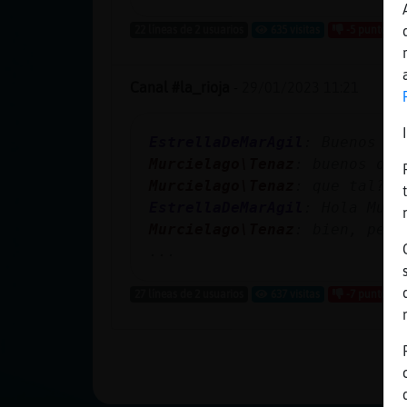
Mis blogs
22 líneas de 2 usuarios
635 visitas
-5 puntos
Canal #la_rioja
-
29/01/2023 11:21
Mis foros
EstrellaDeMarAgil
: Buenos di
Murcielago\Tenaz
: buenos dia
Registrar
Murcielago\Tenaz
: que tal?
un canal
EstrellaDeMarAgil
: Hola Murc
Murcielago\Tenaz
: bien, pero
...
Más
27 líneas de 2 usuarios
637 visitas
-7 puntos
gestiones