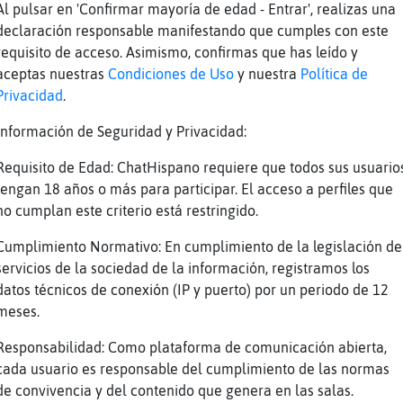
Al pulsar en 'Confirmar mayoría de edad - Entrar', realizas una
declaración responsable manifestando que cumples con este
requisito de acceso. Asimismo, confirmas que has leído y
aceptas nuestras
Condiciones de Uso
y nuestra
Política de
Privacidad
.
Información de Seguridad y Privacidad:
as
s EstrellaDeMarAgil ;)
Requisito de Edad: ChatHispano requiere que todos sus usuario
tengan 18 años o más para participar. El acceso a perfiles que
ielago\Tenaz, bien y tú?
no cumplan este criterio está restringido.
 mas aburrido que tarzan en el desierto
Cumplimiento Normativo: En cumplimiento de la legislación de
servicios de la sociedad de la información, registramos los
datos técnicos de conexión (IP y puerto) por un periodo de 12
meses.
Responsabilidad: Como plataforma de comunicación abierta,
1
cada usuario es responsable del cumplimiento de las normas
de convivencia y del contenido que genera en las salas.