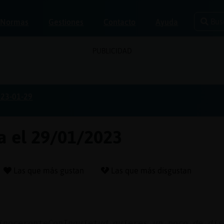
Bus
Normas
Gestiones
Contacto
Ayuda
PUBLICIDAD
23-01-29
ja el 29/01/2023
Las que más gustan
Las que más disgustan
inoceronteConInquietud quieres un poco de dis