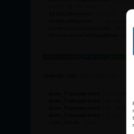
cuenta
parte de tu amo?
GataSinRespeto
: Siiiii
GataSinRespeto
: si quieres t
Caracol{ConInquietud
: Dásela
Reservar
RinoceronteConInquietud
: Q d
alias
...
43 líneas de 3 usuarios
698 visitas
18 puntos
Actualizar
contraseña
Canal #la_rioja
-
29/01/2023 17:04
Buho_Transparente
: vuelven_l
Buho_Transparente
: No me van
Actualizar
Buho_Transparente
: No molest
IP virtual
Buho_Transparente
: O vas fue
Lobo_Verde
: Jodo
...