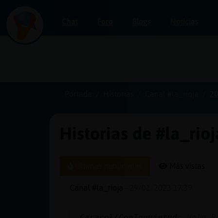
Chat
Foro
Blogs
Noticias
Iniciar
sesión
Portada
Historias
Canal #la_rioja
20
Historias de #la_rio
¡Chatea
sin
publicidad!
Últimas publicadas
Más vistas
Canal #la_rioja
-
29/01/2023 17:39
Crear
una
Caracol{ConInquietud
: Hola R