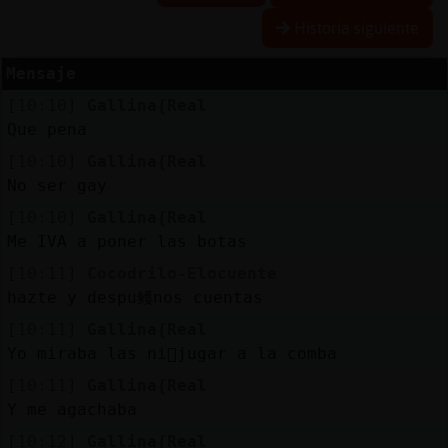
Historia siguiente
Mensaje
Reservar
[10:10]
Gallina{Real
alias
Que pena
[10:10]
Gallina{Real
No ser gay
Actualizar
[10:10]
Gallina{Real
contraseña
Me IVA a poner las botas
[10:11]
Cocodrilo-Elocuente
hazte y despu鳠nos cuentas
Actualizar
[10:11]
Gallina{Real
IP
Yo miraba las ni񡳠jugar a la comba
virtual
[10:11]
Gallina{Real
Y me agachaba
[10:12]
Gallina{Real