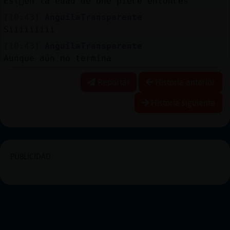
Est᳠en la edad de one piece entonces
[10:43]
AnguilaTransparente
Siiiiiiiii
[10:43]
AnguilaTransparente
Aunque aún no termina
Reportar
Historia anterior
Historia siguiente
PUBLICIDAD