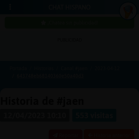
CHAT HISPANO
¡Chatea sin publicidad!
PUBLICIDAD
Iniciar
sesión
Portada
Historias
Canal #jaen
2023-04-12
643748eb68140360e50a40d3
¡Chatea
sin
publicidad!
Historia de #jaen
12/04/2023 10:10
553 visitas
Crear
una
Reportar
Historia anterior
cuenta