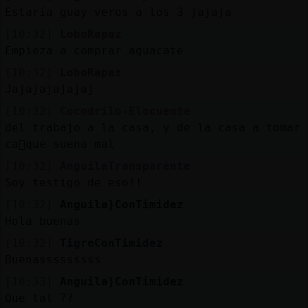
Estaría guay veros a los 3 jajaja
[10:32]
LoboRapaz
Empieza a comprar aguacate
[10:32]
LoboRapaz
Jajajajajajaj
[10:32]
Cocodrilo-Elocuente
del trabajo a la casa, y de la casa a tomar
ca񡳠que suena mal
[10:32]
AnguilaTransparente
Soy testigo de eso!!
[10:32]
Anguila}ConTimidez
Hola buenas
[10:32]
TigreConTimidez
Buenasssssssss
[10:33]
Anguila}ConTimidez
Que tal ??