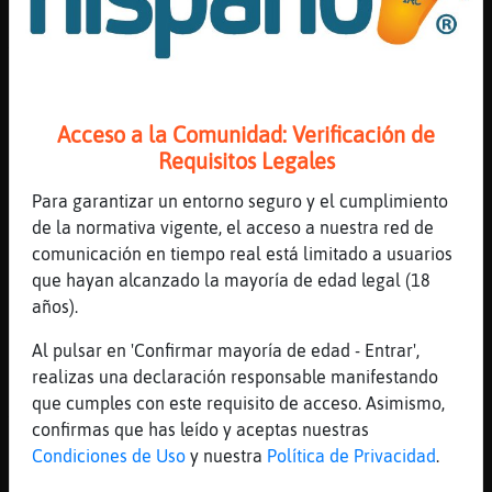
[10:28]
LoboRapaz
Yo a�n me acuerdo de cuando ten�40
[10:28]
AnguilaTransparente
Estáis todos en la 3 edad 😱😱😱
Acceso a la Comunidad: Verificación de
[10:28]
LoboRapaz
Requisitos Legales
Jajajajajajaja
Para garantizar un entorno seguro y el cumplimiento
[10:29]
Rata-Especial
de la normativa vigente, el acceso a nuestra red de
ala lo que ha dicho
comunicación en tiempo real está limitado a usuarios
[10:29]
LoboRapaz
que hayan alcanzado la mayoría de edad legal (18
Que cabrona
años).
[10:29]
LoboRapaz
Al pulsar en 'Confirmar mayoría de edad - Entrar',
Jajajajajajaja
realizas una declaración responsable manifestando
[10:29]
LoboRapaz
que cumples con este requisito de acceso. Asimismo,
Yo 42
confirmas que has leído y aceptas nuestras
Condiciones de Uso
y nuestra
Política de Privacidad
.
[10:29]
Rata-Especial
eso es discriminacion a la 3ʠedad