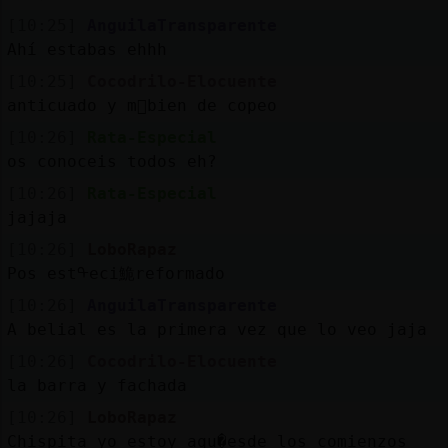
[10:25]
AnguilaTransparente
Ahí estabas ehhh
[10:25]
Cocodrilo-Elocuente
anticuado y m᳠bien de copeo
[10:26]
Rata-Especial
os conoceis todos eh?
[10:26]
Rata-Especial
jajaja
[10:26]
LoboRapaz
Pos estᠲeci鮠reformado
[10:26]
AnguilaTransparente
A belial es la primera vez que lo veo jaja
[10:26]
Cocodrilo-Elocuente
la barra y fachada
[10:26]
LoboRapaz
Chispita yo estoy aqu�esde los comienzos