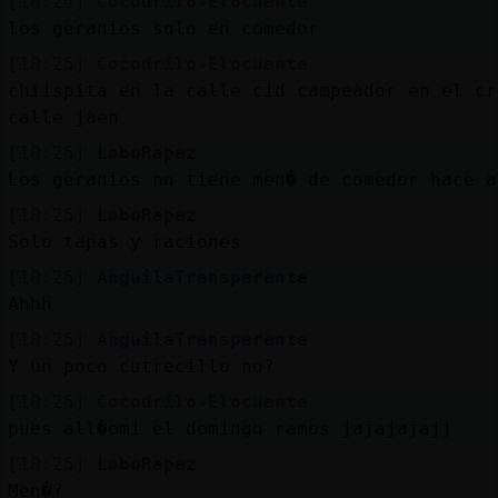
[10:24]
Cocodrilo-Elocuente
los geranios solo en comedor
[10:25]
Cocodrilo-Elocuente
chiispita en la calle cid campeador en el cr
calle jaen
[10:25]
LoboRapaz
Los geranios no tiene men� de comedor hace a
[10:25]
LoboRapaz
Solo tapas y raciones
[10:25]
AnguilaTransparente
Ahhh
[10:25]
AnguilaTransparente
Y un poco cutrecillo no?
[10:25]
Cocodrilo-Elocuente
pues all�omi el domingo ramos jajajajajj
[10:25]
LoboRapaz
Men�?