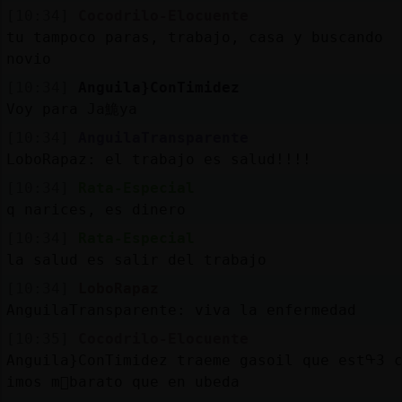
[10:34]
Cocodrilo-Elocuente
tu tampoco paras, trabajo, casa y buscando
novio
[10:34]
Anguila}ConTimidez
Voy para Ja鮠ya
[10:34]
AnguilaTransparente
LoboRapaz: el trabajo es salud!!!!
[10:34]
Rata-Especial
q narices, es dinero
[10:34]
Rata-Especial
la salud es salir del trabajo
[10:34]
LoboRapaz
AnguilaTransparente: viva la enfermedad
[10:35]
Cocodrilo-Elocuente
Anguila}ConTimidez traeme gasoil que estᠲ3 
imos m᳠barato que en ubeda