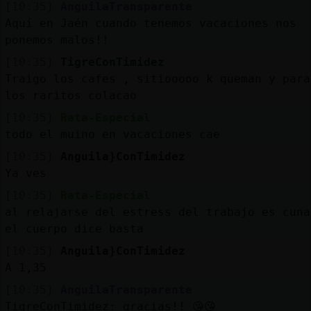
[10:35]
AnguilaTransparente
Aquí en Jaén cuando tenemos vacaciones nos
ponemos malos!!
[10:35]
TigreConTimidez
Traigo los cafes , sitiooooo k queman y para
los raritos colacao
[10:35]
Rata-Especial
todo el muino en vacaciones cae
[10:35]
Anguila}ConTimidez
Ya ves
[10:35]
Rata-Especial
al relajarse del estress del trabajo es cuna
el cuerpo dice basta
[10:35]
Anguila}ConTimidez
A 1,35
[10:35]
AnguilaTransparente
TigreConTimidez: gracias!! 😘😘