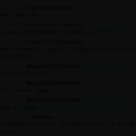
[10:35]
TigreConTimidez
De nada x.D
[10:36]
Cocodrilo-Elocuente
Anguila}ConTimidez en ubeda a 1,59'9
[10:36]
AnguilaTransparente
Rata-Especial: pues el trabajo es salud xD e
bien dicho
[10:36]
Anguila}ConTimidez
Hay diferencia
[10:36]
Anguila}ConTimidez
En Linares igual
[10:37]
Anguila}ConTimidez
Que en ڢeda
[10:37]
LoboRapaz
Compramos una bici que ahorrᩳ gasoil y perd驳
buche