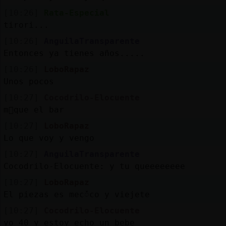
[10:26]
Rata-Especial
tirori...
[10:26]
AnguilaTransparente
Entonces ya tienes años.....
[10:26]
LoboRapaz
Unos pocos
[10:27]
Cocodrilo-Elocuente
m᳠que el bar
[10:27]
LoboRapaz
Lo que voy y vengo
[10:27]
AnguilaTransparente
Cocodrilo-Elocuente: y tu queeeeeeee
[10:27]
LoboRapaz
El piezas es mecᮩco y viejete
[10:27]
Cocodrilo-Elocuente
yo 40 y estoy echo un bebe