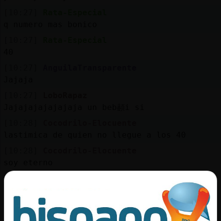
[10:27]
Rata-Especial
q numero mas bonico
[10:27]
Rata-Especial
40
[10:27]
AnguilaTransparente
Jajaja
[10:27]
LoboRapaz
Jajajajajajajaja un beb頳i si
[10:28]
Cocodrilo-Elocuente
lastimica de quien no llegue a los 40
[10:28]
Cocodrilo-Elocuente
soy eterno
[10:28]
Rata-Especial
yo casi casi rozandolo
[10:28]
LoboRapaz
Lastima si