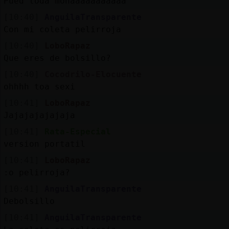
Pued toda monaaaaaaaaaaa
[10:40]
AnguilaTransparente
Con mi coleta pelirroja
[10:40]
LoboRapaz
Que eres de bolsillo?
[10:40]
Cocodrilo-Elocuente
ohhhh toa sexi
[10:41]
LoboRapaz
Jajajajajajaja
[10:41]
Rata-Especial
version portatil
[10:41]
LoboRapaz
:o pelirroja?
[10:41]
AnguilaTransparente
Debolsillo
[10:41]
AnguilaTransparente