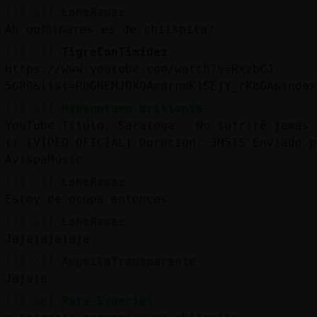
[10:37]
LoboRapaz
Ah qu頬inares es de chiispita?
[10:37]
TigreConTimidez
Https://www.youtube.com/watch?v=RxzbCJ-
5G80&list=RDGMEMJQXQAmqrnmK1SEjY_rKBGA&index
[10:37]
Hipopotamo_Brillante
YouTube Titulo: Saratoga - No sufriré jamás 
ti [VÍDEO OFICIAL] Duración: 3M51S Enviado p
AvispaMusic
[10:37]
LoboRapaz
Estoy de ocupa entonces
[10:37]
LoboRapaz
Jajajajajaja
[10:37]
AnguilaTransparente
Jajaja
[10:38]
Rata-Especial