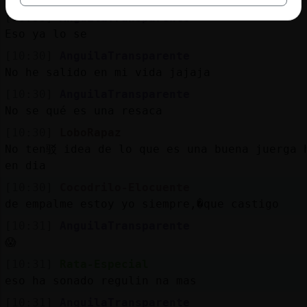
[10:30]
AnguilaTransparente
Eso ya lo se
[10:30]
AnguilaTransparente
No he salido en mi vida jajaja
[10:30]
AnguilaTransparente
No se qué es una resaca
[10:30]
LoboRapaz
No ten驳 idea de lo que es una buena juerga 
en dia
[10:30]
Cocodrilo-Elocuente
de empalme estoy yo siempre,�que castigo
[10:31]
AnguilaTransparente
😱
[10:31]
Rata-Especial
eso ha sonado regulin na mas
[10:31]
AnguilaTransparente