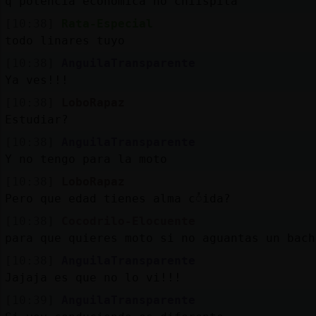
q potencia economica no chiispita
[10:38]
Rata-Especial
todo linares tuyo
[10:38]
AnguilaTransparente
Ya ves!!!
[10:38]
LoboRapaz
Estudiar?
[10:38]
AnguilaTransparente
Y no tengo para la moto
[10:38]
LoboRapaz
Pero que edad tienes alma cᮤida?
[10:38]
Cocodrilo-Elocuente
para que quieres moto si no aguantas un bach
[10:38]
AnguilaTransparente
Jajaja es que no lo vi!!!
[10:39]
AnguilaTransparente