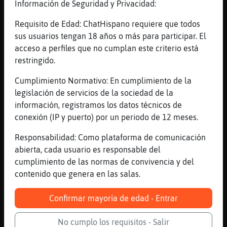
Información de Seguridad y Privacidad:
[10:29]
AnguilaTransparente
Requisito de Edad: ChatHispano requiere que todos
Vais parejos
sus usuarios tengan 18 años o más para participar. El
[10:29]
Cocodrilo-Elocuente
acceso a perfiles que no cumplan este criterio está
para reyes pa񡬥s todos a chiispita
restringido.
[10:29]
AnguilaTransparente
Cumplimiento Normativo: En cumplimiento de la
Para iros los 3 de fiesta
legislación de servicios de la sociedad de la
[10:29]
AnguilaTransparente
información, registramos los datos técnicos de
Y qué os recojan en carretilla
conexión (IP y puerto) por un periodo de 12 meses.
[10:29]
LoboRapaz
Responsabilidad: Como plataforma de comunicación
Arderia linares
abierta, cada usuario es responsable del
[10:30]
LoboRapaz
cumplimiento de las normas de convivencia y del
Uff no aguantas una noche chiispita
contenido que genera en las salas.
[10:30]
Rata-Especial
yo vengo hoy de empalme
Confirmar mayoría de edad - Entrar
[10:30]
Rata-Especial
No cumplo los requisitos - Salir
asi q si quieres apostamos chiispita