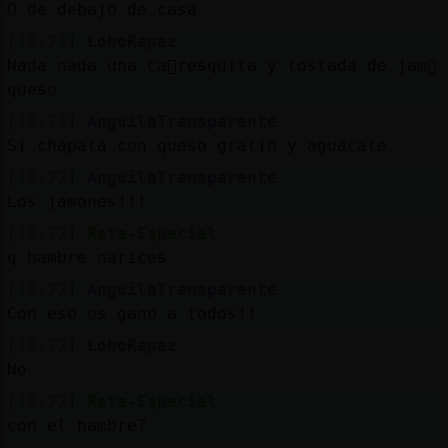
O de debajo de casa
[10:21]
LoboRapaz
Nada nada una ca񡠦resquita y tostada de jam󮠹
queso
[10:21]
AnguilaTransparente
Si chapata con queso gratin y aguacate
[10:22]
AnguilaTransparente
Los jamones!!!
[10:22]
Rata-Especial
q hambre narices
[10:22]
AnguilaTransparente
Con eso os gano a todos!!
[10:22]
LoboRapaz
No
[10:22]
Rata-Especial
con el hambre?