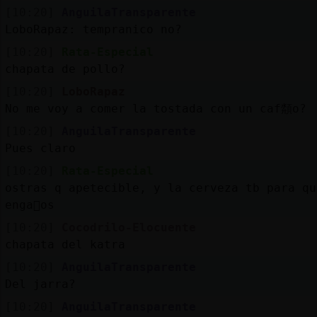
[10:20]
AnguilaTransparente
LoboRapaz: tempranico no?
[10:20]
Rata-Especial
chapata de pollo?
[10:20]
LoboRapaz
No me voy a comer la tostada con un caf頮o?
[10:20]
AnguilaTransparente
Pues claro
[10:20]
Rata-Especial
ostras q apetecible, y la cerveza tb para qu
enga񡲮os
[10:20]
Cocodrilo-Elocuente
chapata del katra
[10:20]
AnguilaTransparente
Del jarra?
[10:20]
AnguilaTransparente