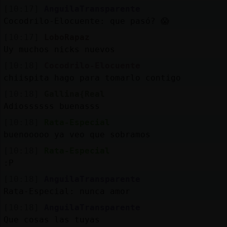
[10:17]
AnguilaTransparente
Cocodrilo-Elocuente: que pasó? 😱
[10:17]
LoboRapaz
Uy muchos nicks nuevos
[10:18]
Cocodrilo-Elocuente
chiispita hago para tomarlo contigo
[10:18]
Gallina{Real
Adiossssss buenasss
[10:18]
Rata-Especial
buenooooo ya veo que sobramos
[10:18]
Rata-Especial
:P
[10:18]
AnguilaTransparente
Rata-Especial: nunca amor
[10:18]
AnguilaTransparente
Que cosas las tuyas