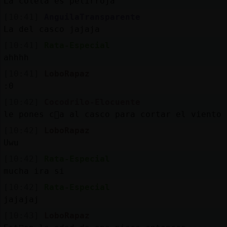
La coleta es pelirroja
[10:41]
AnguilaTransparente
La del casco jajaja
[10:41]
Rata-Especial
ahhhh
[10:41]
LoboRapaz
:0
[10:42]
Cocodrilo-Elocuente
le pones c󬥲a al casco para cortar el viento
[10:42]
LoboRapaz
Uwu
[10:42]
Rata-Especial
mucha ira si
[10:42]
Rata-Especial
jajajaj
[10:43]
LoboRapaz