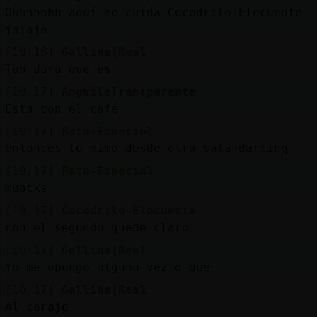
Ohhhhhhh aquí me cuida Cocodrilo-Elocuente
jajaja
[10:16]
Gallina{Real
Tan dura que es
[10:17]
AnguilaTransparente
Esta con el café
[10:17]
Rata-Especial
entonces te mimo desde otra sala darling
[10:17]
Rata-Especial
muacks
[10:17]
Cocodrilo-Elocuente
con el segundo quede claro
[10:17]
Gallina{Real
Yo me opongo alguna vez o que
[10:17]
Gallina{Real
Al carajo