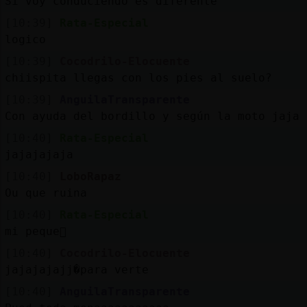
Si voy conduciendo es diferente
[10:39]
Rata-Especial
logico
[10:39]
Cocodrilo-Elocuente
chiispita llegas con los pies al suelo?
[10:39]
AnguilaTransparente
Con ayuda del bordillo y según la moto jaja
[10:40]
Rata-Especial
jajajajaja
[10:40]
LoboRapaz
Ou que ruina
[10:40]
Rata-Especial
mi peque񩴡
[10:40]
Cocodrilo-Elocuente
jajajajajj�para verte
[10:40]
AnguilaTransparente