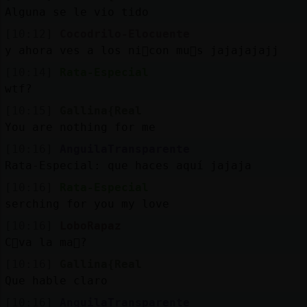
Mis
Alguna se le vio tido
blogs
[10:12]
Cocodrilo-Elocuente
y ahora ves a los ni񯳠con mu񥣡s jajajajajj
[10:14]
Rata-Especial
Mis
wtf?
foros
[10:15]
Gallina{Real
You are nothing for me
[10:16]
AnguilaTransparente
Registrar
un
Rata-Especial: que haces aquí jajaja
[10:16]
Rata-Especial
canal
serching for you my love
[10:16]
LoboRapaz
C󭯠va la ma񡮡?
Más
[10:16]
Gallina{Real
gestiones
Que hable claro
[10:16]
AnguilaTransparente