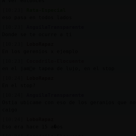
A ver entonces
[10:23]
Rata-Especial
eso pasa en todos lados
[10:23]
AnguilaTransparente
Donde se te ocurre a ti
[10:23]
LoboRapaz
En los gerenios x ejemplo
[10:23]
Cocodrilo-Elocuente
en el jam󮠳e tapea de lujo, en el stop
[10:24]
LoboRapaz
En el stop?
[10:24]
AnguilaTransparente
Ostia ubicame con eso de los geranios que no
caigo
[10:24]
LoboRapaz
Eso era hace 15 a�os