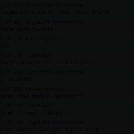
[10:18]
Cocodrilo-Elocuente
aqu�o sobra nadie, todo lo co trario
[10:19]
AnguilaTransparente
Café para todos!!
[10:19]
Rata-Especial
ea
[10:19]
LoboRapaz
Ya es hora de las tostadas no?
[10:19]
Cocodrilo-Elocuente
y todas!!!
[10:19]
Rata-Especial
pues cafe aqui a cascoporro
[10:20]
LoboRapaz
A mi cerveza chiispite
[10:20]
AnguilaTransparente
Una chapatita de pollo para mí!!