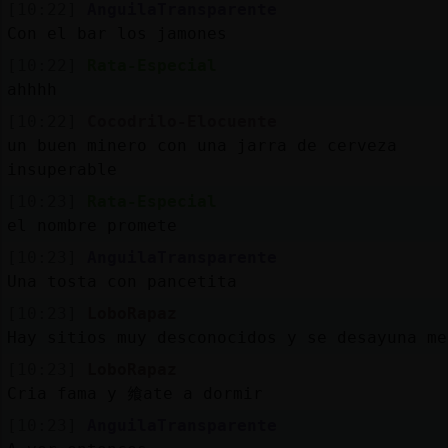
[10:22]
AnguilaTransparente
Con el bar los jamones
[10:22]
Rata-Especial
ahhhh
[10:22]
Cocodrilo-Elocuente
un buen minero con una jarra de cerveza
insuperable
[10:23]
Rata-Especial
el nombre promete
[10:23]
AnguilaTransparente
Una tosta con pancetita
[10:23]
LoboRapaz
Hay sitios muy desconocidos y se desayuna me
[10:23]
LoboRapaz
Cria fama y 飨ate a dormir
[10:23]
AnguilaTransparente