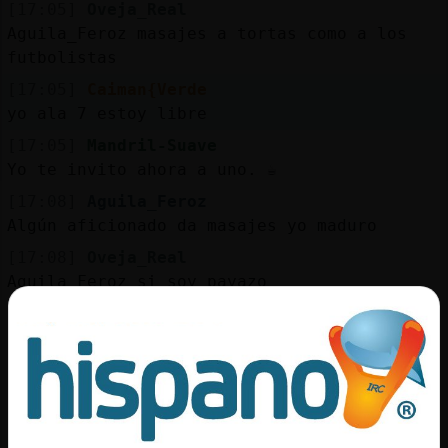
[17:05]
Oveja_Real
Aguila_Feroz masajes a tortas como a los
futbolistas
[17:05]
Caiman{Verde
yo ala 7 estoy libre
[17:05]
Mandril-Suave
Yo te invito ahora a uno. ☕️
[17:08]
Aguila_Feroz
Algún aficionado da masajes yo maduro
[17:08]
Oveja_Real
Aguila_Feroz si soy payazo
[17:10]
Caiman{Verde
carmina43 estas
[17:11]
Mandril-Suave
Pollito estoy y no estoy
[17:11]
Gata-ConBravura