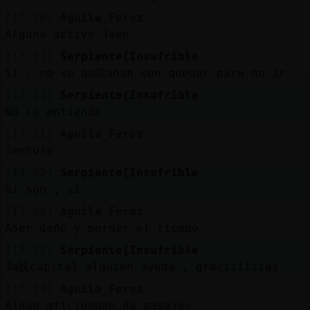
[17:20]
Aguila_Feroz
Alguno activo Jaén
[17:21]
Serpiente{Insufrible
Si , no se qu頧anan con quedar para no ir
[17:21]
Serpiente{Insufrible
No lo entiendo
[17:21]
Aguila_Feroz
Jentuza
[17:22]
Serpiente{Insufrible
Si son , si
[17:22]
Aguila_Feroz
Aser daño y perder el tiempo
[17:22]
Serpiente{Insufrible
Ja鮠capital alguien ayuda , graciiiiiias
[17:23]
Aguila_Feroz
Algún aficionado da masajes