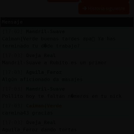
Historia siguiente
Mensaje
Reserva
[17:02]
Mandril-Suave
alias
Caiman{Verde buenas tardes apa񡯮 Ya has
terminado tu d�de trabajo?
[17:03]
Oveja_Real
Actuali
Mandril-Suave a Rubito es un primor
contras
[17:03]
Aguila_Feroz
Algún aficionado da masajes
[17:03]
Mandril-Suave
Actuali
Pollito hoy te faltan n�meros en tu nick
IP
[17:03]
Caiman{Verde
virtual
carmina43 gracias
[17:03]
Oveja_Real
Aguila_Feroz dando tortas