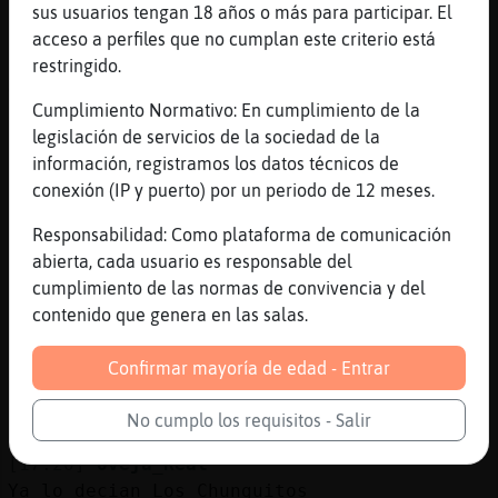
[17:16]
Serpiente{Insufrible
sus usuarios tengan 18 años o más para participar. El
Hola , ayuda alguien en Ja鮠capital
acceso a perfiles que no cumplan este criterio está
[17:16]
Serpiente{Insufrible
restringido.
Gracias
Cumplimiento Normativo: En cumplimiento de la
[17:17]
Serpiente{Insufrible
legislación de servicios de la sociedad de la
Busco ayuda en Ja鮠capital, gracias
información, registramos los datos técnicos de
[17:18]
Gata-ConBravura
conexión (IP y puerto) por un periodo de 12 meses.
alguno para posible amistad?
Responsabilidad: Como plataforma de comunicación
[17:19]
Serpiente{Insufrible
abierta, cada usuario es responsable del
En el parque por encima del hospital a las
cumplimiento de las normas de convivencia y del
menos cuarto si.....
contenido que genera en las salas.
[17:19]
Serpiente{Insufrible
Que gente m᳠falsa
Confirmar mayoría de edad - Entrar
[17:19]
Aguila_Feroz
No cumplo los requisitos - Salir
Siii plantones muchos
[17:20]
Oveja_Real
Ya lo decian Los Chunguitos