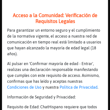
Hola
[17:11]
Gata-ConBravura
buenas tardes
Acceso a la Comunidad: Verificación de
Requisitos Legales
[17:11]
Gata-ConBravura
algún hombre separado o divorciado para
Para garantizar un entorno seguro y el cumplimiento
conocer?
de la normativa vigente, el acceso a nuestra red de
[17:11]
Oveja_Real
comunicación en tiempo real está limitado a usuarios
Gata-ConBravura Buenas tardes
que hayan alcanzado la mayoría de edad legal (18
años).
[17:12]
Gata-ConBravura
Oveja_Real: buenas tardes
Al pulsar en 'Confirmar mayoría de edad - Entrar',
[17:12]
Gata-ConBravura
realizas una declaración responsable manifestando
alguno maduro por Linares para conocer?
que cumples con este requisito de acceso. Asimismo,
confirmas que has leído y aceptas nuestras
[17:12]
Gata-ConBravura
Condiciones de Uso
y nuestra
Política de Privacidad
.
privado
[17:14]
Oveja_Real
Información de Seguridad y Privacidad:
Maternal?
Requisito de Edad: ChatHispano requiere que todos