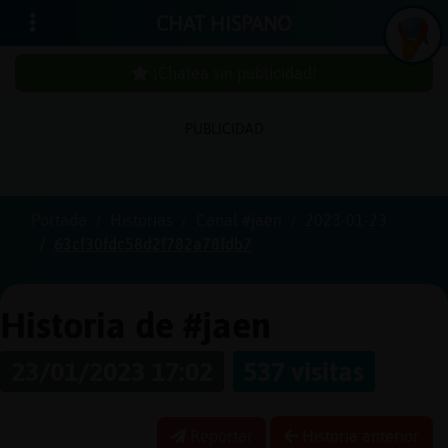
CHAT HISPANO
¡Chatea sin publicidad!
PUBLICIDAD
Iniciar
sesión
Portada
Historias
Canal #jaen
2023-01-23
63cf30fdc58d2f782a78fdb7
¡Chatea
sin
publici
Historia de #jaen
23/01/2023 17:02
537 visitas
Crear
una
Reportar
Historia anterior
cuenta