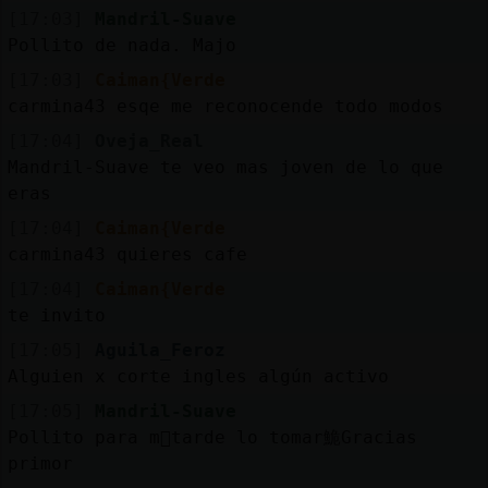
Mis
[17:03]
Mandril-Suave
blogs
Pollito de nada. Majo
[17:03]
Caiman{Verde
carmina43 esqe me reconocende todo modos
Mis
[17:04]
Oveja_Real
foros
Mandril-Suave te veo mas joven de lo que
eras
[17:04]
Caiman{Verde
carmina43 quieres cafe
Registr
un
[17:04]
Caiman{Verde
canal
te invito
[17:05]
Aguila_Feroz
Alguien x corte ingles algún activo
[17:05]
Mandril-Suave
Más
Pollito para m᳠tarde lo tomar鮠Gracias
gestion
primor