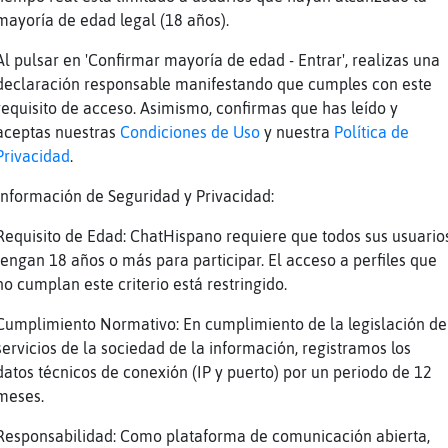
erte
Y aqu�o ha hecho
mayoría de edad legal (18 años).
ible
hombre aqu�aen unas pelonas
Al pulsar en 'Confirmar mayoría de edad - Entrar', realizas una
erte
Pero este a񯠭enos ,no?
declaración responsable manifestando que cumples con este
ible
este a񯠣asi ninguna
requisito de acceso. Asimismo, confirmas que has leído y
erte
Ea,eso digo
aceptas nuestras
Condiciones de Uso
y nuestra
Política de
Privacidad
.
ible
sera que yo ya no tengo frio
erte
Te est᳠haciendo fuerte
Información de Seguridad y Privacidad:
ible
en todos los sentidos jajajajaja
Requisito de Edad: ChatHispano requiere que todos sus usuario
ible
echando musculo
tengan 18 años o más para participar. El acceso a perfiles que
no cumplan este criterio está restringido.
erte
Te creo
erte
De ir a la aceituna?
Cumplimiento Normativo: En cumplimiento de la legislación de
servicios de la sociedad de la información, registramos los
ible
ala ya estan los demonios peluos
datos técnicos de conexión (IP y puerto) por un periodo de 12
erte
Bueno, voy a ver un poco la tele
meses.
erte
Hasta otro rato
Responsabilidad: Como plataforma de comunicación abierta,