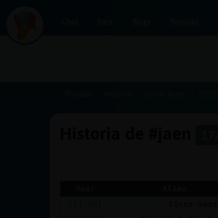
Chat
Foro
Blogs
Noticias
Iniciar
sesión
Portada
Historias
Canal #jaen
2023-
Historia de #jaen
17
¡Chatea
sin
publicidad!
Hour
Alias
[21:48]
Lince-Sens
Crear
una