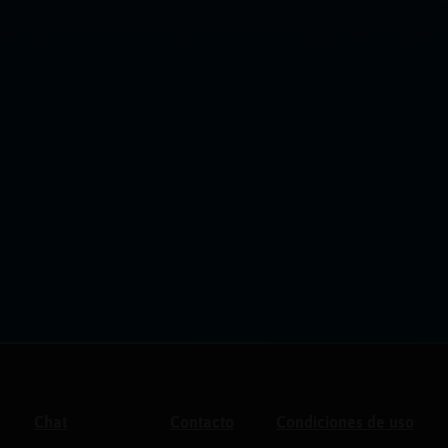
Chat
Contacto
Condiciones de uso