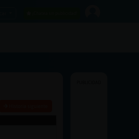
car
¡Chatea sin publicidad!
PUBLICIDAD
Historia siguiente