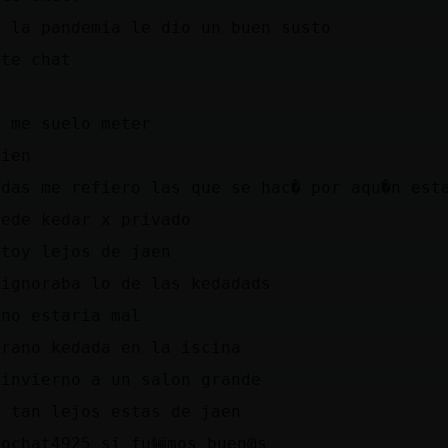
e la pandemia le dio un buen susto
ste chat
o me suelo meter
bien
adas me refiero las que se hac� por aqu�n est
uede kedar x privado
stoy lejos de jaen
 ignoraba lo de las kedadads
 no estaria mal
erano kedada en la iscina
 invierno a un salon grande
o tan lejos estas de jaen
rochat4925 si fu鲡mos buen@s