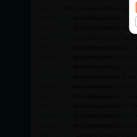
[19:04]
MurcielagoConPrisa
Ya m᳠
[19:04]
Rata\Respetable
y de
[19:04]
Rata\Respetable
51
[19:04]
GallinaSinLuces
Ya j
[19:04]
Rata\Respetable
mas 
[19:04]
Rata\Respetable
foto
[19:04]
Rata\Respetable
foto
[19:05]
Rata\Respetable
y es
[19:05]
Rata\Respetable
fara
[19:05]
Rata\Respetable
trad
[19:05]
Rata\Respetable
el d
[19:06]
Rata\Respetable
va c
[19:06]
Rata\Respetable
ni e
[19:07]
Cocodrilo{Agil
Pues 