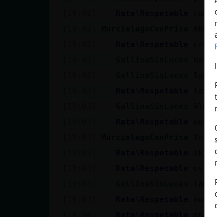
[19:02]
Rata\Respetable
como
[19:02]
MurcielagoConPrisa
Ahhh
[19:02]
Rata\Respetable
creo
[19:02]
GallinaSinLuces
Nach
[19:02]
GallinaSinLuces
Igna
[19:03]
Rata\Respetable
las 
[19:03]
GallinaSinLuces
Almu
[19:03]
Rata\Respetable
uuii
[19:03]
MurcielagoConPrisa
Yo e
[19:03]
Rata\Respetable
aki 
[19:03]
Rata\Respetable
os d
[19:03]
GallinaSinLuces
Tamb
[19:03]
Rata\Respetable
anda
[19:04]
Rata\Respetable
ana 