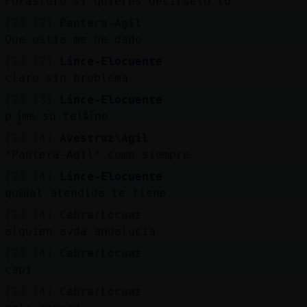
Forastero si quieres decirselo tu
[23:12]
Pantera-Agil
Que ostia me he dado
[23:12]
Lince-Elocuente
claro sin problema
[23:13]
Lince-Elocuente
p᳡me su tel馯no
[23:14]
Avestruz\Agil
*Pantera-Agil* como siempre
[23:14]
Lince-Elocuente
qu頭al atendida te tiene
[23:14]
Cabra{Locuaz
alguien avda andalucia
[23:14]
Cabra{Locuaz
capi
[23:14]
Cabra{Locuaz