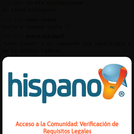
[23:06]
Jirafa_ConInquietud
Si Lince-Elocuente
[23:07]
Leon-Suave
huele a semana santa :)
[23:07]
Avestruz\Agil
*Leon-Suave* y yo comiendo una napolitana y
me la dedico tambien
[23:07]
Lince-Elocuente
joer
[23:07]
Pantera-Agil
Sip por ?
[23:07]
Leon-Suave
XD
[23:07]
Lince-Elocuente
no tienes chimenea ni estufa de le�a?
Acceso a la Comunidad: Verificación de
[23:07]
Leon-Suave
Requisitos Legales