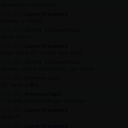
Mis
Buenassssssssssssss
blogs
[23:03]
Lince-Elocuente
buenas y frias
[23:03]
Jirafa_ConInquietud
Mis
Hola Paula
foros
[23:03]
Lince-Elocuente
vaya tela el viruji que hace
[23:04]
Jirafa_ConInquietud
Registr
Buenas Lince-Elocuente, no tanto
un
[23:04]
Pantera-Agil
canal
Si hace fr�si
[23:04]
Avestruz\Agil
*Jirafa_ConInquietud* buenass
Más
[23:04]
Lince-Elocuente
gestion
qu頮o??
[23:04]
Lince-Elocuente