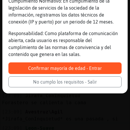
Cumplimiento Normativo: En cumplimiento de la
[23:09]
Jirafa_ConInquietud
legislación de servicios de la sociedad de la
Paula la chimenea es gloria
información, registramos los datos técnicos de
conexión (IP y puerto) por un periodo de 12 meses.
[23:09]
Cabra{Locuaz
hola
Responsabilidad: Como plataforma de comunicación
[23:09]
Leon-Suave
abierta, cada usuario es responsable del
en que la chimenea umea y la mujer umea
cumplimiento de las normas de convivencia y del
ucaga
contenido que genera en las salas.
[23:09]
Cabra{Locuaz
Confirmar mayoría de edad - Entrar
alguien conocd capi
[23:09]
Leon-Suave
No cumplo los requisitos - Salir
XD
[23:09]
Jirafa_ConInquietud
Forastero se calienta la cama
[23:09]
Avestruz\Agil
*Jirafa_ConInquietud* es una pasada , si
[23:09]
Leon-Suave