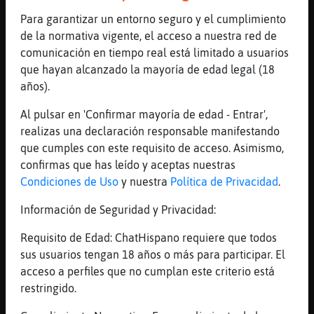
https://www.youtube.com/watch?v=_Rks2oCRS88
Para garantizar un entorno seguro y el cumplimiento
[23:08]
Jirafa_ConInquietud
de la normativa vigente, el acceso a nuestra red de
Yo no tengo de na
comunicación en tiempo real está limitado a usuarios
[23:08]
Pantera-Agil
que hayan alcanzado la mayoría de edad legal (18
Yo calefactor
años).
[23:08]
Pantera-Agil
Al pulsar en 'Confirmar mayoría de edad - Entrar',
De toda la vida
realizas una declaración responsable manifestando
[23:08]
Leon-Suave
que cumples con este requisito de acceso. Asimismo,
Klara0046 aqui huele a jueves santo tia :V
confirmas que has leído y aceptas nuestras
[23:08]
Avestruz\Agil
Condiciones de Uso
y nuestra
Política de Privacidad
.
*Jirafa_ConInquietud* yo echo en falta mi
Información de Seguridad y Privacidad:
chimenea
[23:08]
Lince-Elocuente
Requisito de Edad: ChatHispano requiere que todos
y aguantas bien el fr�con una bolsa de
sus usuarios tengan 18 años o más para participar. El
agua?
acceso a perfiles que no cumplan este criterio está
restringido.
[23:08]
Leon-Suave
en que se parece una chimenea a una mujer?