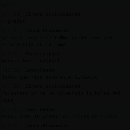
uffff
[23:04]
Jirafa_ConInquietud
4 grados
[23:05]
Lince-Elocuente
yo como siga este fr�me quedo como una
estalactita en la cama
[23:05]
Pantera-Agil
Buenas Avestruz\Agil
[23:05]
Leon-Suave
joder que rico sabe este pimiento
[23:05]
Jirafa_ConInquietud
Forastero yo me he calentado la bolsa del
agua
[23:05]
Leon-Suave
esque pedi 10 gramos de mezcla de flores
[23:05]
Lince-Elocuente