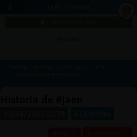
CHAT HISPANO
¡Chatea sin publicidad!
PUBLICIDAD
Iniciar
sesión
Portada
Historias
Canal #jaen
2023-01-13
63c2025716c9c909957e55bf
¡Chatea
sin
publici
Historia de #jaen
13/01/2023 22:59
613 visitas
Crear
una
Reportar
Historia anterior
cuenta