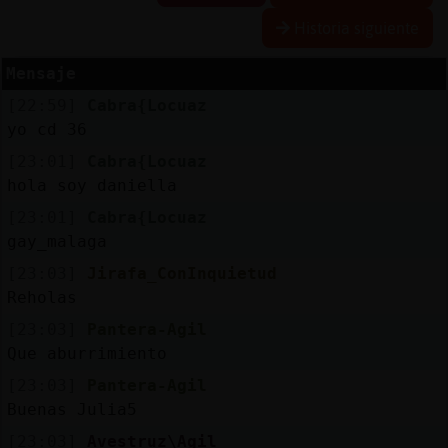
Historia siguiente
Mensaje
Reserva
[22:59]
Cabra{Locuaz
alias
yo cd 36
[23:01]
Cabra{Locuaz
hola soy daniella
Actuali
[23:01]
Cabra{Locuaz
contras
gay_malaga
[23:03]
Jirafa_ConInquietud
Reholas
Actuali
[23:03]
Pantera-Agil
IP
Que aburrimiento
virtual
[23:03]
Pantera-Agil
Buenas Julia5
[23:03]
Avestruz\Agil