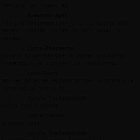
festival del humor XD
[23:10]
Avestruz\Agil
*Jirafa_ConInquietud* y te calientas dos
veces , cuando cortas la le񡠹 cuendo la
quemas
[23:10]
Lince-Elocuente
dile a tu marido que te ponga una buena
chimenea o un radiador en condiciones
[23:10]
Leon-Suave
ami me dicen el abispa porque la gracia la
tengo en el ojete XD
[23:11]
Jirafa_ConInquietud
Siiii Paula jajaja
[23:11]
Cabra{Locuaz
alguien capi
[23:12]
Jirafa_ConInquietud