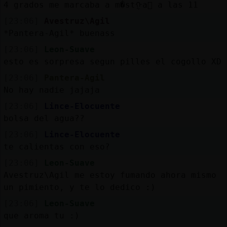
4 grados me marcaba a m�stᠭa񡮡 a las 11
[23:06]
Avestruz\Agil
*Pantera-Agil* buenass
[23:06]
Leon-Suave
esto es sorpresa segun pilles el cogollo XD
[23:06]
Pantera-Agil
No hay nadie jajaja
[23:06]
Lince-Elocuente
bolsa del agua??
[23:06]
Lince-Elocuente
te calientas con eso?
[23:06]
Leon-Suave
Avestruz\Agil me estoy fumando ahora mismo
un pimiento, y te lo dedico :)
[23:06]
Leon-Suave
que aroma tu :)