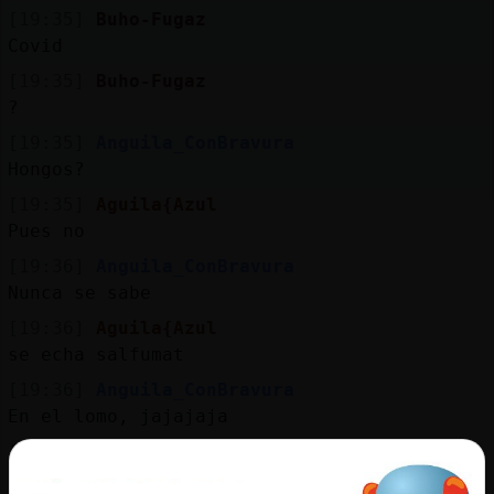
[19:35]
Buho-Fugaz
Covid
[19:35]
Buho-Fugaz
?
[19:35]
Anguila_ConBravura
Hongos?
[19:35]
Aguila{Azul
Pues no
[19:36]
Anguila_ConBravura
Nunca se sabe
[19:36]
Aguila{Azul
se echa salfumat
[19:36]
Anguila_ConBravura
En el lomo, jajajaja
[19:37]
Aguila{Azul
jajaj