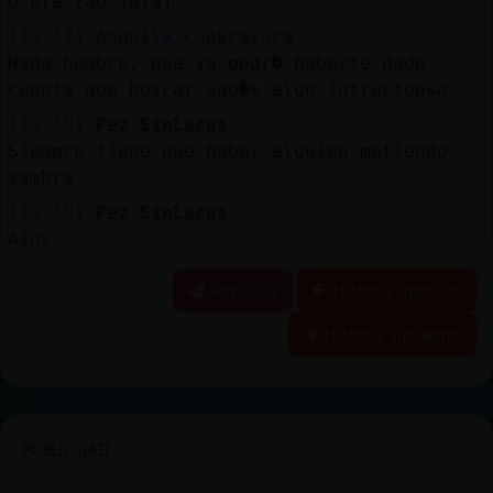
o era lao jajaj
[19:44]
Anguila_ConBravura
Nada hombre, que ya podr� haberte dado
cuenta que buscar aqu�s algo infructuoso
[19:45]
Pez_SinLuces
Siempre tiene que haber alguien metiendo
zambra
[19:45]
Pez_SinLuces
Ains
Reportar
Historia anterior
Historia siguiente
PUBLICIDAD