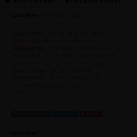
Las que más gustan
Las que más disgustan
Canal #jaen
-
04/12/2022 23:11
Reserva
Oso}Enorme
: Pa mi que no, �varo
alias
Gallina\SinRespeto
: Menudo porrazo
Oso}Enorme
: Y primero ser�que te la
escuchase, pero pides directamente
Actuali
que te la acepte sin tan siquiera
contras
saber cuᬠes la proposici�n
Oso}Enorme
: Aupa, chiquitusa
Gallina\SinRespeto
: Literal en el
suelo
Actuali
...
IP
virtual
85 líneas de 9 usuarios
1032 visitas
-6 puntos
Canal #jaen
-
04/12/2022 22:28