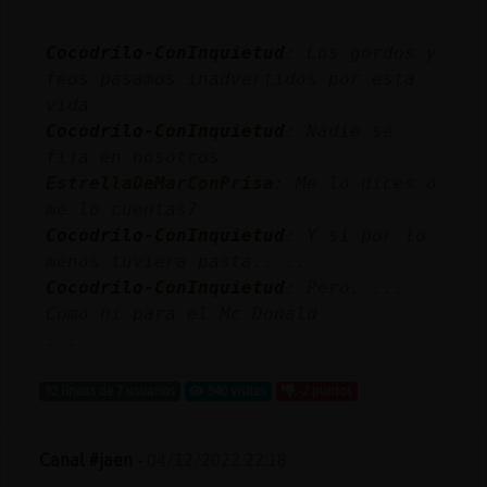
Mis
blogs
Cocodrilo-ConInquietud
: Los gordos y
feos pasamos inadvertidos por esta
vida
Cocodrilo-ConInquietud
: Nadie se
Mis
fija en nosotros
foros
EstrellaDeMarConPrisa
: Me lo dices o
me lo cuentas?
Cocodrilo-ConInquietud
: Y si por lo
Registr
menos tuviera pasta.....
un
Cocodrilo-ConInquietud
: Pero.....
canal
Como ni para el Mc Donald
...
92 líneas de 7 usuarios
940 visitas
-2 puntos
Más
gestion
Canal #jaen
-
04/12/2022 22:18