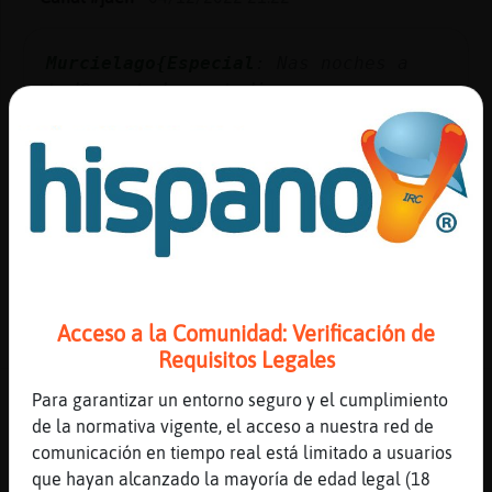
Murcielago{Especial
: Nas noches a
tod@s y todes y todis
Murcielago{Especial
: Nas
LadronadeBesos
Murcielago{Especial
: Cómo vas guapa
Mapache_SinRespeto
:
Murcielago{Especial buenass majo
Mapache_SinRespeto
: Muy bien
...
21 líneas de 2 usuarios
840 visitas
5 puntos
Acceso a la Comunidad: Verificación de
Requisitos Legales
Canal #jaen
-
04/12/2022 20:13
Para garantizar un entorno seguro y el cumplimiento
de la normativa vigente, el acceso a nuestra red de
comunicación en tiempo real está limitado a usuarios
Murcielago{Naranja
: Hola
que hayan alcanzado la mayoría de edad legal (18
Grillo_Pedante
: Murcielago{Naranja