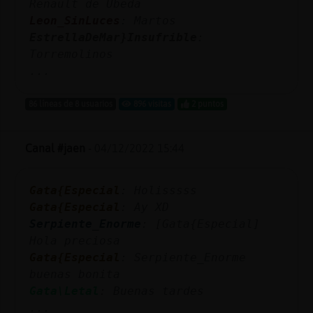
Renault de Ubeda
Leon_SinLuces
: Martos
EstrellaDeMar}Insufrible
:
Torremolinos
...
86 líneas de 8 usuarios
896 visitas
2 puntos
Canal #jaen
-
04/12/2022 15:44
Gata{Especial
: Holisssss
Gata{Especial
: Ay XD
Serpiente_Enorme
: [Gata{Especial]
Hola preciosa
Gata{Especial
: Serpiente_Enorme
buenas bonita
Gata\Letal
: Buenas tardes
...