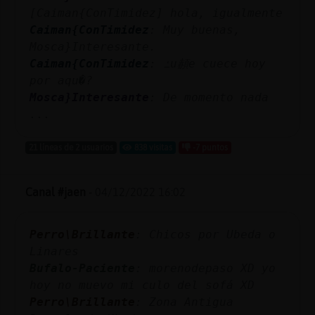
[Caiman{ConTimidez] hola, igualmente
Caiman{ConTimidez
: Muy buenas,
Mosca}Interesante.
Caiman{ConTimidez
: ߑu頳e cuece hoy
por aqu�?
Mosca}Interesante
: De momento nada
...
21 líneas de 2 usuarios
838 visitas
-7 puntos
Canal #jaen
-
04/12/2022 16:02
Perro\Brillante
: Chicos por Ubeda o
Linares
Bufalo-Paciente
: morenodepaso XD yo
hoy no muevo mi culo del sofá XD
Perro\Brillante
: Zona Antigua