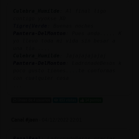
Culebra_Humilde
: Al final ligo
contigo yyokse XD
Tigre{Verde
: Buenas noches
Pantera-DelMonton
: Pues anda..... K
yo llevo toda mi vida sin besar a
una tía.....
Culebra_Humilde
: Jajajajajajaj
Pantera-DelMonton
: LadronadeBesos k
poco gusto tienes....te conformas
con cualquier cosa
...
25 líneas de 4 usuarios
853 visitas
14 puntos
Canal #jaen
-
04/12/2022 22:01
Rana}Real
: LadronadeBesos gracias