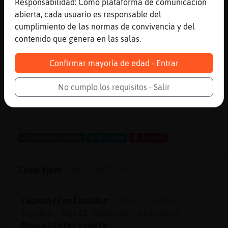
Responsabilidad: Como plataforma de comunicación
AnguilaFuerte
: XD
abierta, cada usuario es responsable del
Zebra{ConInquietud
: ya era hora
cumplimiento de las normas de convivencia y del
pisha, jejeje
contenido que genera en las salas.
AnguilaFuerte
: para visiar ar jecpac
como dios manda XD
Confirmar mayoría de edad - Entrar
Zebra{ConInquietud
: el mio te
hubiera costado mucho conseguirlo,
No cumplo los requisitos - Salir
pero no luchaste lo suficiente,
jajajajaja
...
62 líneas de 6 usuarios
881 visitas
-5 puntos
Canal #jaen
-
04/12/2022 16:37
Caiman{ConTimidez
: Hola, buenas
tardes. Feliz domingo, paisanos.
Mosca}Interesante
: