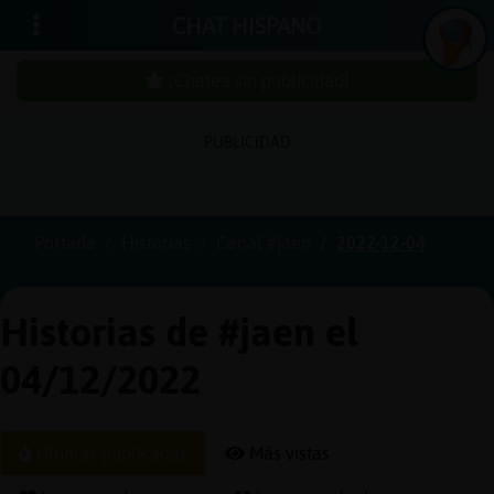
CHAT HISPANO
¡Chatea sin publicidad!
PUBLICIDAD
Iniciar
sesión
Portada
Historias
Canal #jaen
2022-12-04
¡Chatea
sin
Historias de #jaen el
publici
04/12/2022
Crear
Últimas publicadas
Más vistas
una
cuenta