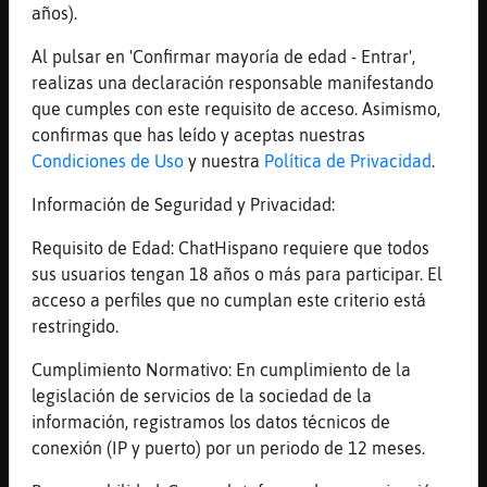
años).
buenas majo
Murcielago{Naranja
: Buenas y
Al pulsar en 'Confirmar mayoría de edad - Entrar',
frescas
realizas una declaración responsable manifestando
Murcielago{Naranja
: Todabia en el
que cumples con este requisito de acceso. Asimismo,
pueblo
confirmas que has leído y aceptas nuestras
Murcielago{Naranja
: donde nadie
Condiciones de Uso
y nuestra
Política de Privacidad
.
viene
Información de Seguridad y Privacidad:
...
Requisito de Edad: ChatHispano requiere que todos
21 líneas de 2 usuarios
829 visitas
-19 puntos
sus usuarios tengan 18 años o más para participar. El
acceso a perfiles que no cumplan este criterio está
Canal #jaen
-
04/12/2022 19:15
restringido.
Cumplimiento Normativo: En cumplimiento de la
AnguilaFuerte
: Zebra{ConInquietud ya
legislación de servicios de la sociedad de la
me he encargado el mando para el
información, registramos los datos técnicos de
spectrum, Joystick Quickjoy SV-119,
conexión (IP y puerto) por un periodo de 12 meses.
ahora se va jiñar la perra 🙃