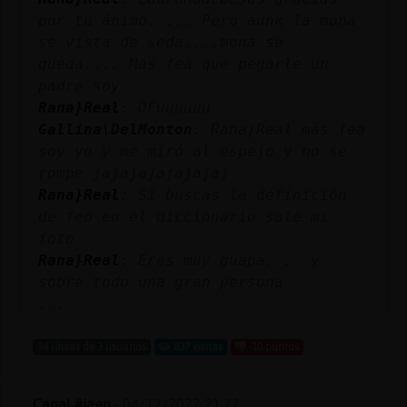
por tu ánimo..... Pero aunk la mona
se vista de seda....mona se
queda.... Más fea que pegarle un
padre soy
Rana}Real
: OFuuuuuu
Gallina\DelMonton
: Rana}Real más fea
soy yo y me miró al espejo y no se
rompe jajajajajajajaj
Rana}Real
: Si buscas la definición
de feo en el diccionario sale mi
foto
Rana}Real
: Eres muy guapa.... y
sobre todo una gran persona
...
34 líneas de 3 usuarios
837 visitas
-10 puntos
Canal #jaen
-
04/12/2022 21:22