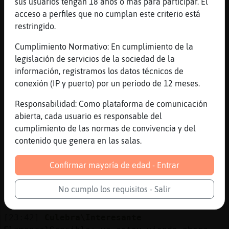
sus usuarios tengan 18 años o más para participar. El
[23:40]
Aguila-Enorme
acceso a perfiles que no cumplan este criterio está
buenas noches Gata}Rapaz
restringido.
[23:40]
Flamenco}Sensible
Buenas noches Aguila-Enorme wapa
Cumplimiento Normativo: En cumplimiento de la
legislación de servicios de la sociedad de la
[23:40]
Aguila-Enorme
información, registramos los datos técnicos de
[Flamenco}Sensible] muy buenas xikito
conexión (IP y puerto) por un periodo de 12 meses.
[23:41]
Flamenco}Sensible
:-)
Responsabilidad: Como plataforma de comunicación
abierta, cada usuario es responsable del
[23:41]
Flamenco}Sensible
cumplimiento de las normas de convivencia y del
Que chula la peli de anoche eh Gata}Rapaz
contenido que genera en las salas.
[23:41]
Flamenco}Sensible
El final es la ostia jaja
Confirmar mayoría de edad - Entrar
[23:41]
Flamenco}Sensible
La tia no quiso q le pusierqn una serpiente
No cumplo los requisitos - Salir
cerca ni muerta jaja
[23:42]
Culebra\Interesante