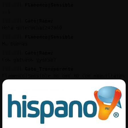
[23:39]
Flamenco}Sensible
:-)
[23:39]
Gata}Rapaz
Hola quierochat242869
[23:39]
Flamenco}Sensible
Mu buenas
[23:39]
Gata}Rapaz
Los gatuzos yyokse?
[23:39]
Gata_Transparente
Flamenco}Sensible no ome XD con maquillajes
xd
[23:39]
Culebra\Interesante
Yes Gata}Rapaz
[23:39]
Aguila-Enorme
buenas noches gente
[23:39]
Tigre_Azul