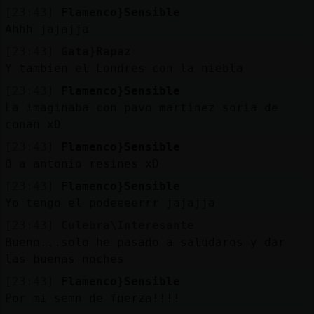
[23:43]
Flamenco}Sensible
Ahhh jajajja
[23:43]
Gata}Rapaz
Y tambien el Londres con la niebla
[23:43]
Flamenco}Sensible
La imaginaba con pavo martinez soria de
conan xD
[23:43]
Flamenco}Sensible
O a antonio resines xD
[23:43]
Flamenco}Sensible
Yo tengo el podeeeerrr jajajja
[23:43]
Culebra\Interesante
Bueno...solo he pasado a saludaros y dar
las buenas noches
[23:43]
Flamenco}Sensible
Por mi semn de fuerza!!!!