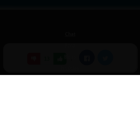
Chat
Foro
Blogs
|
Facebook
Twitter
13
Noticias
Normas
Estadísticas
Historias
Tu foro gratis
Contacto