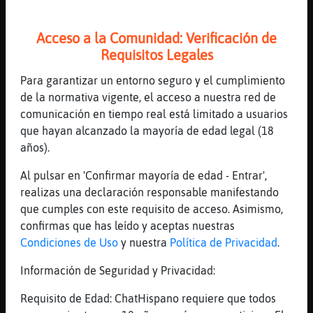
*Aguila-Enorme* buenasss
[23:39]
Culebra\Interesante
Acceso a la Comunidad: Verificación de
Nas Aguila-Enorme
Requisitos Legales
[23:40]
Aguila-Enorme
Para garantizar un entorno seguro y el cumplimiento
[Tigre_Azul] muy buenas
de la normativa vigente, el acceso a nuestra red de
[23:40]
Aguila-Enorme
comunicación en tiempo real está limitado a usuarios
[Culebra\Interesante] hola
que hayan alcanzado la mayoría de edad legal (18
[23:40]
Flamenco}Sensible
años).
Ahhh jaja digo esta quiere pasar por
Al pulsar en 'Confirmar mayoría de edad - Entrar',
quirofano
realizas una declaración responsable manifestando
[23:40]
Gata}Rapaz
que cumples con este requisito de acceso. Asimismo,
Aqui estan acostaos los dos como reyes
confirmas que has leído y aceptas nuestras
[23:40]
Flamenco}Sensible
Condiciones de Uso
y nuestra
Política de Privacidad
.
Con las carnicer� que hacen ultimamente lol
Información de Seguridad y Privacidad:
[23:40]
Gata}Rapaz
Hola Aguila-Enorme
Requisito de Edad: ChatHispano requiere que todos