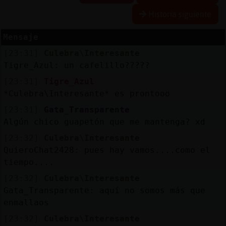
Historia siguiente
Mensaje
Reserva
[23:31]
Culebra\Interesante
alias
Tigre_Azul: un cafelillo?????
[23:31]
Tigre_Azul
*Culebra\Interesante* es prontooo
Actuali
[23:31]
Gata_Transparente
contras
Algún chico guapetón que me mantenga? xd
[23:32]
Culebra\Interesante
QuieroChat2428: pues hay vamos....como el
Actuali
tiempo....
IP
[23:32]
Culebra\Interesante
virtual
Gata_Transparente: aquí no somos más que
enmallaos
[23:32]
Culebra\Interesante