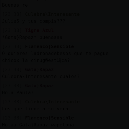
Buenas re
[23:38]
Culebra\Interesante
Julia5 y tus compis???
[23:38]
Tigre_Azul
*Gata}Rapaz* buenasss
[23:38]
Flamenco}Sensible
Q quieres ladronadebesos que te pague
chicox la cirug�est鴩ca?
[23:38]
Gata}Rapaz
Culebra\Interesante cualos?
[23:38]
Gata}Rapaz
Hola Paula?
[23:38]
Culebra\Interesante
Los que tiene a su vera
[23:38]
Flamenco}Sensible
Holaa Gata}Rapaz wapetona