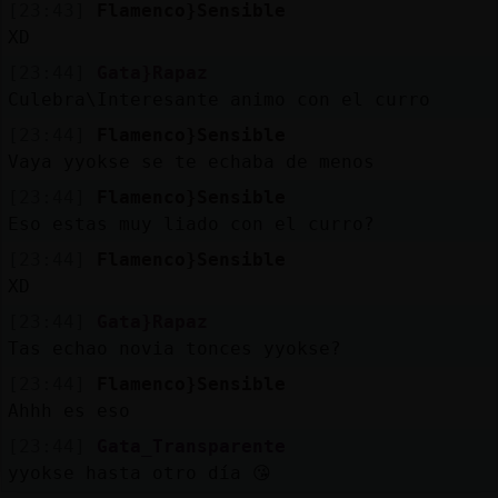
[23:43]
Flamenco}Sensible
XD
[23:44]
Gata}Rapaz
Culebra\Interesante animo con el curro
[23:44]
Flamenco}Sensible
Vaya yyokse se te echaba de menos
[23:44]
Flamenco}Sensible
Eso estas muy liado con el curro?
[23:44]
Flamenco}Sensible
XD
[23:44]
Gata}Rapaz
Tas echao novia tonces yyokse?
[23:44]
Flamenco}Sensible
Ahhh es eso
[23:44]
Gata_Transparente
yyokse hasta otro día 😘