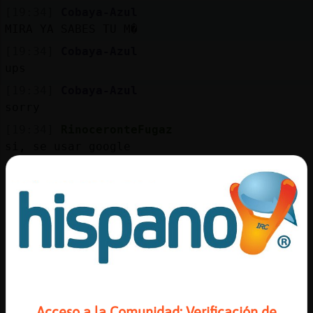
Mis
[19:34]
Cobaya-Azul
blogs
MIRA YA SABES TU M�
[19:34]
Cobaya-Azul
ups
Mis
[19:34]
Cobaya-Azul
foros
sorry
[19:34]
RinoceronteFugaz
si, se usar google
Registr
[19:35]
Cobaya-Azul
un
dios que listo es Alertosinmas
canal
[19:35]
RinoceronteFugaz
me lo suelen decir, pero no me lo creo
[19:35]
Flamenco-DelMonton
Uno que se va
Más
gestion
[19:35]
Cobaya-Azul
no tienes fotos con saratoga?
Acceso a la Comunidad: Verificación de