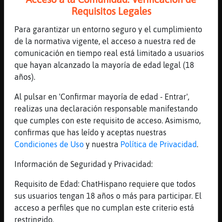
[19:36]
Cobaya-Azul
Requisitos Legales
XD
Para garantizar un entorno seguro y el cumplimiento
[19:36]
RinoceronteFugaz
de la normativa vigente, el acceso a nuestra red de
los vi muchas veces
comunicación en tiempo real está limitado a usuarios
[19:36]
Cobaya-Azul
que hayan alcanzado la mayoría de edad legal (18
pos ah�e dejaste la toga del erudimos
años).
[19:37]
Cobaya-Azul
Al pulsar en 'Confirmar mayoría de edad - Entrar',
eurodimos, euruditismo
realizas una declaración responsable manifestando
[19:37]
Cobaya-Azul
que cumples con este requisito de acceso. Asimismo,
y esas cosas
confirmas que has leído y aceptas nuestras
Condiciones de Uso
y nuestra
Política de Privacidad
.
[19:37]
RinoceronteFugaz
no creo
Información de Seguridad y Privacidad:
[19:37]
Cobaya-Azul
Requisito de Edad: ChatHispano requiere que todos
ah pos vale
sus usuarios tengan 18 años o más para participar. El
[19:38]
Cobaya-Azul
acceso a perfiles que no cumplan este criterio está
yo respeto
restringido.