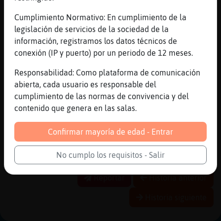
[19:38]
RinoceronteFugaz
Cumplimiento Normativo: En cumplimiento de la
estoy aburrido, alguien quiere charlar?
legislación de servicios de la sociedad de la
[19:38]
Cobaya-Azul
información, registramos los datos técnicos de
nunca os habeis fijado en la de cosas que
conexión (IP y puerto) por un periodo de 12 meses.
hay por ah�scritas a la inversa?
Responsabilidad: Como plataforma de comunicación
[19:39]
Cobaya-Azul
abierta, cada usuario es responsable del
pensaba que era tema de marketing
cumplimiento de las normas de convivencia y del
[19:39]
Cobaya-Azul
contenido que genera en las salas.
cosas subliminales
[19:39]
Cobaya-Azul
Confirmar mayoría de edad - Entrar
pero no, estᠭ᳠mundano a pie de calle de lo
que pensaba.
No cumplo los requisitos - Salir
Reportar
Historia anterior
Historia siguiente