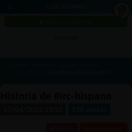
CHAT HISPANO
¡Chatea sin publicidad!
PUBLICIDAD
Iniciar
sesión
Portada
Historias
Canal #irc-hispano
2023-04-12
643748b668140360e50a40cb
¡Chatea
sin
publici
Historia de #irc-hispano
12/04/2023 19:32
530 visitas
Crear
una
Reportar
Historia anterior
cuenta