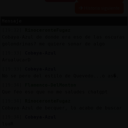
Historia siguiente
Mensaje
Reserva
[19:32]
RinoceronteFugaz
alias
Cobaya-Azul de donde era eso de las oscuras
golondrinas? me quiere sonar de algo
[19:33]
Cobaya-Azul
Actuali
ArualucarD
contras
[19:33]
Cobaya-Azul
No se pero del estilo de Quevedo...o as�.
[19:34]
Flamenco-DelMonton
Actuali
Que feo eso que no me saludes chatgpt
IP
[19:34]
RinoceronteFugaz
virtual
Cobaya-Azul de becquer, lo acabo de buscar
[19:34]
Cobaya-Azul
luaR