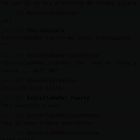
Yo con 12 ya era profesora de lengua jajaja
[17:30]
RinoceronteVeloz
Jaj
[17:30]
Pez-Sensible
EstrellaDeMar_Fuerte me estas preokupando
^^
[17:30]
EstrellaDeMar{ConPereza
[EstrellaDeMar_Fuerte] joe...eso se lleva a
cosas ... mal! NO!
[17:30]
RinoceronteVeloz
Azul una niña liata
[17:30]
EstrellaDeMar_Fuerte
Pez-Sensible y eso?
[17:30]
EstrellaDeMar{ConPereza
con 12 años eramos querubines
[17:31]
EstrellaDeMar{ConPereza