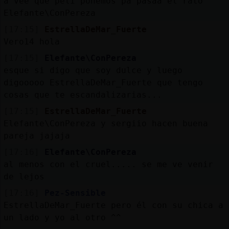
a vee que peli ponemos pa pasaa el rato
Elefante\ConPereza
[17:15]
EstrellaDeMar_Fuerte
Vero14 hola
[17:15]
Elefante\ConPereza
esque si digo que soy dulce y luego
digooooo EstrellaDeMar_Fuerte que tengo
cosas que te escandalizarias...
[17:15]
EstrellaDeMar_Fuerte
Elefante\ConPereza y sergiio hacen buena
pareja jajaja
[17:16]
Elefante\ConPereza
al menos con el cruel..... se me ve venir
de lejos
[17:16]
Pez-Sensible
EstrellaDeMar_Fuerte pero él con su chica a
un lado y yo al otro ^^