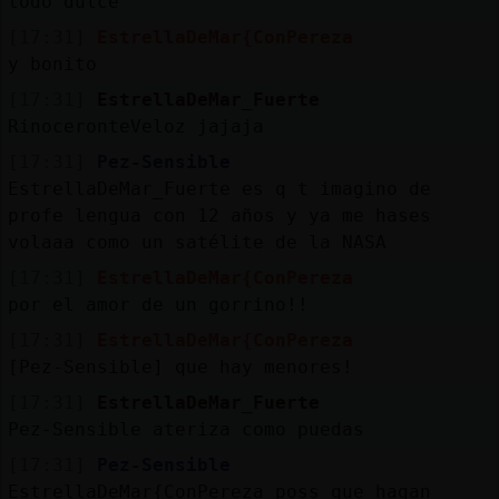
todo dulce
[17:31]
EstrellaDeMar{ConPereza
y bonito
[17:31]
EstrellaDeMar_Fuerte
RinoceronteVeloz jajaja
[17:31]
Pez-Sensible
EstrellaDeMar_Fuerte es q t imagino de
profe lengua con 12 años y ya me hases
volaaa como un satélite de la NASA
[17:31]
EstrellaDeMar{ConPereza
por el amor de un gorrino!!
[17:31]
EstrellaDeMar{ConPereza
[Pez-Sensible] que hay menores!
[17:31]
EstrellaDeMar_Fuerte
Pez-Sensible ateriza como puedas
[17:31]
Pez-Sensible
EstrellaDeMar{ConPereza poss que hagan