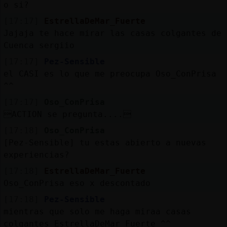
o si?
[17:17]
EstrellaDeMar_Fuerte
Jajaja te hace mirar las casas colgantes de
Cuenca sergiio
[17:17]
Pez-Sensible
el CASI es lo que me preocupa Oso_ConPrisa
^^
[17:17]
Oso_ConPrisa
ACTION se pregunta....
[17:18]
Oso_ConPrisa
[Pez-Sensible] tu estas abierto a nuevas
experiencias?
[17:18]
EstrellaDeMar_Fuerte
Oso_ConPrisa eso x descontado
[17:18]
Pez-Sensible
mientras que solo me haga miraa casas
colgantes EstrellaDeMar_Fuerte ^^