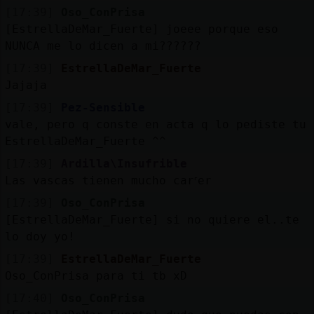
[17:39]
Oso_ConPrisa
[EstrellaDeMar_Fuerte] joeee porque eso
NUNCA me lo dicen a mi??????
[17:39]
EstrellaDeMar_Fuerte
Jajaja
[17:39]
Pez-Sensible
vale, pero q conste en acta q lo pediste tu
EstrellaDeMar_Fuerte ^^
[17:39]
Ardilla\Insufrible
Las vascas tienen mucho carᣴer
[17:39]
Oso_ConPrisa
[EstrellaDeMar_Fuerte] si no quiere el..te
lo doy yo!
[17:39]
EstrellaDeMar_Fuerte
Oso_ConPrisa para ti tb xD
[17:40]
Oso_ConPrisa