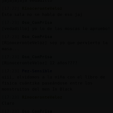
jajajajaja vedadillo
[17:22]
RinoceronteVeloz
Esta sala no se habla de eso jaj
[17:23]
Oso_ConPrisa
[vedadillo] yo lo de las moscas lo apruebo!
[17:23]
Oso_ConPrisa
[RinoceronteVeloz] soy yo que pervierto la
masa...
[17:23]
Oso_ConPrisa
[RinoceronteVeloz] 12 años????
[17:23]
Pez-Sensible
uiii, olvidamos a la niña con el libro de
fisica cuántika paseándose entre los
monstruitos del men In Black
[17:23]
RinoceronteVeloz
Claro
[17:23]
Oso_ConPrisa