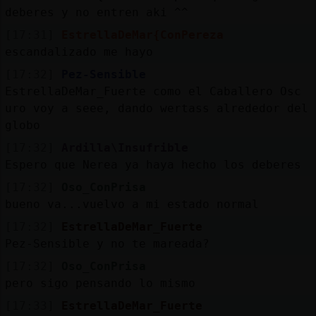
deberes y no entren aki ^^
[17:31]
EstrellaDeMar{ConPereza
escandalizado me hayo
[17:32]
Pez-Sensible
EstrellaDeMar_Fuerte como el Caballero Osc
uro voy a seee, dando wertass alrededor del
globo
[17:32]
Ardilla\Insufrible
Espero que Nerea ya haya hecho los deberes
[17:32]
Oso_ConPrisa
bueno va...vuelvo a mi estado normal
[17:32]
EstrellaDeMar_Fuerte
Pez-Sensible y no te mareada?
[17:32]
Oso_ConPrisa
pero sigo pensando lo mismo
[17:33]
EstrellaDeMar_Fuerte