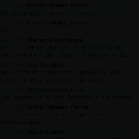
[17:14]
EstrellaDeMar_Fuerte
Me gusta m᳠Elefante\ConPereza
[17:14]
EstrellaDeMar_Fuerte
M
is
ro
s
XD
fo
[17:14]
Elefante\ConPereza
[EstrellaDeMar_Fuerte] pero esque no me
define este nick...hablo la boca y la lio
R
e
g
is
tra
r
n
a
n
a
[17:14]
Pez-Sensible
u
grx Elefante\ConPereza y pongo los pies
c
l
sobre la mesa si no te importa tb
[17:14]
Elefante\ConPereza
por supuestisimo Pez-Sensible sin problema
M
á
s
e
s
tio
n
e
s
g
[17:15]
EstrellaDeMar_Fuerte
Elefante\ConPereza bueno pero nos
entretenemos
[17:15]
Pez-Sensible