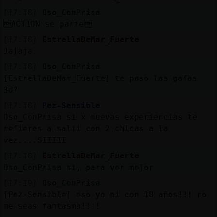
[17:18]
Oso_ConPrisa
ACTION se parte
[17:18]
EstrellaDeMar_Fuerte
Jajaja
[17:18]
Oso_ConPrisa
[EstrellaDeMar_Fuerte] te paso las gafas
3d?
[17:18]
Pez-Sensible
Oso_ConPrisa si x nuevas experiencias te
refieres a salii con 2 chicas a la
vez....SIIIII
[17:18]
EstrellaDeMar_Fuerte
Oso_ConPrisa si, para ver mejor
[17:19]
Oso_ConPrisa
[Pez-Sensible] eso yo ni con 18 años!!! no
me seas fantasma!!!!