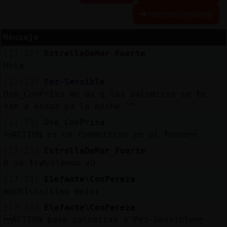
Historia siguiente
R
e
s
e
rv
a
r
lia
s
Mensaje
a
[17:12]
EstrellaDeMar_Fuerte
Hola
[17:13]
Pez-Sensible
A
c
tu
a
liz
a
r
o
n
tra
s
e
ñ
a
Oso_ConPrisa me da q las palomitas se te
c
van a kedaa pa la noche ^^
[17:13]
Oso_ConPrisa
ACTION es un romanticon en el fondo
A
c
tu
a
liz
a
r
irtu
a
[17:13]
EstrellaDeMar_Fuerte
IP
O se Irᮠvolando xD
v
l
[17:13]
Elefante\ConPereza
muchisisisimo mejor
[17:13]
Elefante\ConPereza
M
is
lo
g
s
ACTION pasa palomitas a Pez-Sensible
b