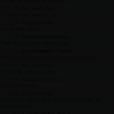
se me ha venido a la mente
[17:35]
Oso_ConPrisa
8 apellidos vascos
[17:35]
Oso_ConPrisa
no se por que...
[17:35]
Ardilla\Insufrible
Tr�? Eso no son deberes xd
[17:35]
EstrellaDeMar_Fuerte
Nooo calcetines cortos sergiio jajaja
[17:35]
Oso_ConPrisa
trios de tres en tres
[17:35]
RinoceronteVeloz
Las potencias
[17:35]
Oso_ConPrisa
dicese de cosas que se hacen cntando de
tres en tres...