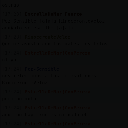
ostras
[17:23]
EstrellaDeMar_Fuerte
Pez-Sensible jajaja RinoceronteVeloz
aqu�olo se escribe jajaja
[17:23]
RinoceronteVeloz
Que me asusto con las mates los trios
[17:24]
EstrellaDeMar{ConPereza
ni yo
[17:24]
Pez-Sensible
nos referiamos a los triosatlones
RinoceronteVeloz
[17:24]
EstrellaDeMar{ConPereza
pero no mola....
[17:24]
EstrellaDeMar{ConPereza
aqui no hay crueles ni nada eh!
[17:24]
EstrellaDeMar{ConPereza