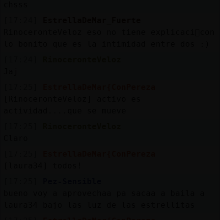
chsss
[17:24]
EstrellaDeMar_Fuerte
RinoceronteVeloz eso no tiene explicaci󮬠con
lo bonito que es la intimidad entre dos :)
[17:24]
RinoceronteVeloz
Jaj
[17:25]
EstrellaDeMar{ConPereza
[RinoceronteVeloz] activo es
actividad....que se mueve
[17:25]
RinoceronteVeloz
Claro
[17:25]
EstrellaDeMar{ConPereza
[laura34] todos!
[17:25]
Pez-Sensible
bueno voy a aprovechaa pa sacaa a baila a
laura34 bajo las luz de las estrellitas