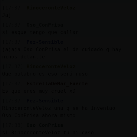
[17:37]
RinoceronteVeloz
Jaj
[17:37]
Oso_ConPrisa
si esque tengo que callar
[17:37]
Pez-Sensible
jajaja Oso_ConPrisa el de cuidado q hay
niños delantte
[17:37]
RinoceronteVeloz
Que palabro es eso será ruso
[17:37]
EstrellaDeMar_Fuerte
Es que eres muy cruel xD
[17:37]
Pez-Sensible
RinoceronteVeloz una q se ha inventao
Oso_ConPrisa ahora mismo
[17:38]
Oso_ConPrisa
si RinoceronteVeloz tu ni caso