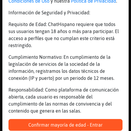
mar abierto
Condiciones de Uso
y nuestra
Política de Privacidad
.
[17:27]
EstrellaDeMar_Fuerte
Información de Seguridad y Privacidad:
Todo es ave EstrellaDeMar{ConPereza
Requisito de Edad: ChatHispano requiere que todos
[17:27]
RinoceronteVeloz
sus usuarios tengan 18 años o más para participar. El
Si las avestruces
acceso a perfiles que no cumplan este criterio está
[17:27]
RinoceronteVeloz
restringido.
Kaj
Cumplimiento Normativo: En cumplimiento de la
[17:27]
EstrellaDeMar{ConPereza
legislación de servicios de la sociedad de la
merienda en cabina quiere decir..... que
información, registramos los datos técnicos de
los camioneros tienen que parar cada cierto
conexión (IP y puerto) por un periodo de 12 meses.
tiempo
[17:27]
EstrellaDeMar{ConPereza
Responsabilidad: Como plataforma de comunicación
y claro
abierta, cada usuario es responsable del
cumplimiento de las normas de convivencia y del
[17:27]
EstrellaDeMar{ConPereza
contenido que genera en las salas.
es hora de merendar!
[17:27]
EstrellaDeMar{ConPereza
Confirmar mayoría de edad - Entrar
los tacografos