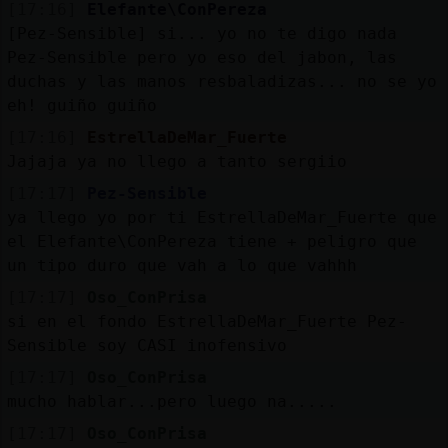
[17:16]
Elefante\ConPereza
[Pez-Sensible] si... yo no te digo nada
Pez-Sensible pero yo eso del jabon, las
duchas y las manos resbaladizas... no se yo
eh! guiño guiño
[17:16]
EstrellaDeMar_Fuerte
Jajaja ya no llego a tanto sergiio
[17:17]
Pez-Sensible
ya llego yo por ti EstrellaDeMar_Fuerte que
el Elefante\ConPereza tiene + peligro que
un tipo duro que vah a lo que vahhh
[17:17]
Oso_ConPrisa
si en el fondo EstrellaDeMar_Fuerte Pez-
Sensible soy CASI inofensivo
[17:17]
Oso_ConPrisa
mucho hablar...pero luego na.....
[17:17]
Oso_ConPrisa