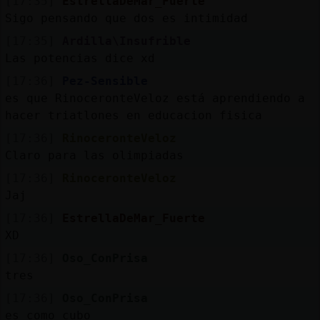
[17:35]
EstrellaDeMar_Fuerte
Sigo pensando que dos es intimidad
[17:35]
Ardilla\Insufrible
Las potencias dice xd
[17:36]
Pez-Sensible
es que RinoceronteVeloz está aprendiendo a
hacer triatlones en educacion fisica
[17:36]
RinoceronteVeloz
Claro para las olimpiadas
[17:36]
RinoceronteVeloz
Jaj
[17:36]
EstrellaDeMar_Fuerte
XD
[17:36]
Oso_ConPrisa
tres
[17:36]
Oso_ConPrisa
es como cubo