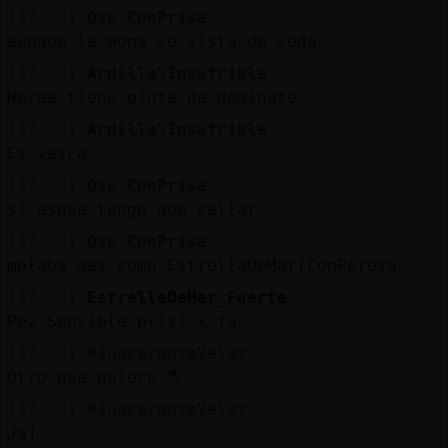
[17:38]
Oso_ConPrisa
aunque la mona se vista de seda..
[17:38]
Ardilla\Insufrible
Nerea tiene pinta de dominate
[17:38]
Ardilla\Insufrible
Es vasca
[17:38]
Oso_ConPrisa
si esque tengo que callar
[17:38]
Oso_ConPrisa
molaba mas como EstrellaDeMar{ConPereza
[17:39]
EstrellaDeMar_Fuerte
Pez-Sensible privi x fa
[17:39]
RinoceronteVeloz
Otro que quiere 🪓
[17:39]
RinoceronteVeloz
Jaj