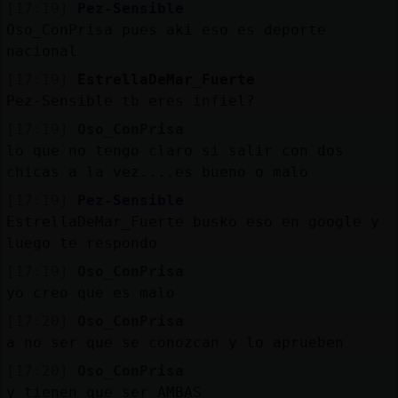
[17:19]
Pez-Sensible
Oso_ConPrisa pues aki eso es deporte
nacional
[17:19]
EstrellaDeMar_Fuerte
Pez-Sensible tb eres infiel?
[17:19]
Oso_ConPrisa
lo que no tengo claro si salir con dos
chicas a la vez....es bueno o malo
[17:19]
Pez-Sensible
EstrellaDeMar_Fuerte busko eso en google y
luego te respondo
[17:19]
Oso_ConPrisa
yo creo que es malo
[17:20]
Oso_ConPrisa
a no ser que se conozcan y lo aprueben
[17:20]
Oso_ConPrisa
y tienen que ser AMBAS