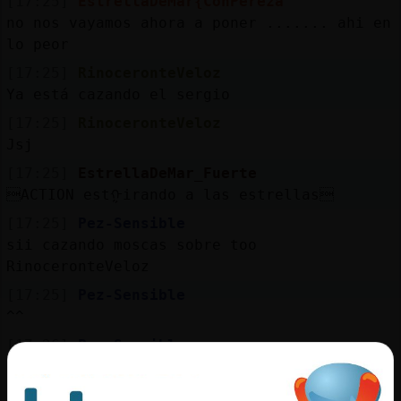
[17:25]
EstrellaDeMar{ConPereza
no nos vayamos ahora a poner ....... ahi en
lo peor
[17:25]
RinoceronteVeloz
Ya está cazando el sergio
[17:25]
RinoceronteVeloz
Jsj
[17:25]
EstrellaDeMar_Fuerte
ACTION estᠭirando a las estrellas
[17:25]
Pez-Sensible
sii cazando moscas sobre too
RinoceronteVeloz
[17:25]
Pez-Sensible
^^
[17:26]
Pez-Sensible
y con escopetta de feria
[17:26]
EstrellaDeMar{ConPereza