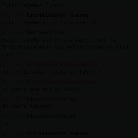
EstrellaDeMar_Fuerte
[17:29]
EstrellaDeMar_Fuerte
EstrellaDeMar{ConPereza gracias
[17:29]
Pez-Sensible
EstrellaDeMar{ConPereza parece que la
RinoceronteVeloz nos salió contestoncilla
ehhh??? ^^
[17:29]
EstrellaDeMar{ConPereza
yo con 12 años jugaba al futbol!
[17:30]
EstrellaDeMar{ConPereza
ni sabia que era un chat!
[17:30]
RinoceronteVeloz
No había balones
[17:30]
RinoceronteVeloz
Jaj
[17:30]
EstrellaDeMar_Fuerte