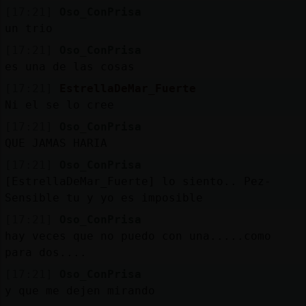
[17:21]
Oso_ConPrisa
un trio
[17:21]
Oso_ConPrisa
es una de las cosas
[17:21]
EstrellaDeMar_Fuerte
Ni el se lo cree
[17:21]
Oso_ConPrisa
QUE JAMAS HARIA
[17:21]
Oso_ConPrisa
[EstrellaDeMar_Fuerte] lo siento.. Pez-
Sensible tu y yo es imposible
[17:21]
Oso_ConPrisa
hay veces que no puedo con una.....como
para dos....
[17:21]
Oso_ConPrisa
y que me dejen mirando