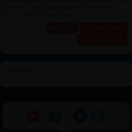
[EstrellaDeMar_Fuerte] dudo que puedas con
los dos... me consta que Pez-Sensible
es.....dos Oso_ConPrisa
Reportar
Historia anterior
Historia siguiente
PUBLICIDAD
Chat
|
Facebook
Twitter
0
Foro
Blogs