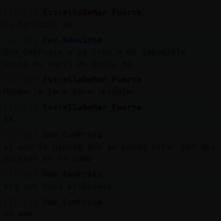
[17:20]
EstrellaDeMar_Fuerte
Es terrible xD
[17:20]
Pez-Sensible
Oso_ConPrisa y yo creo q es imposible
equis de equis de equis de
[17:20]
EstrellaDeMar_Fuerte
Mucho la la y poco lerenle
[17:20]
EstrellaDeMar_Fuerte
XX
[17:20]
Oso_ConPrisa
el que se piense que se puede estar con dos
mujeres en la cama
[17:20]
Oso_ConPrisa
sin que haya problemas.....
[17:21]
Oso_ConPrisa
es mas