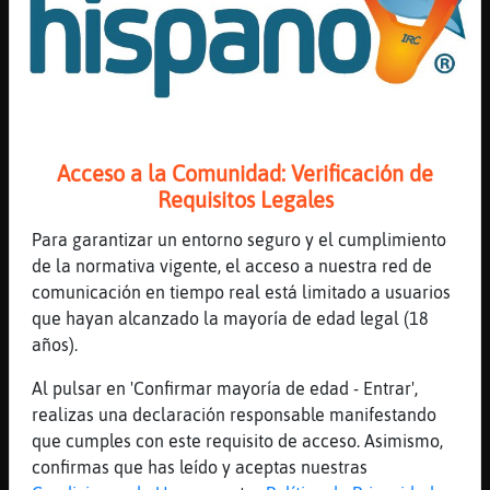
cazando si si RinoceronteVeloz cazando es
cazador...a que si Pez-Sensible? faisanes!
es lo que mas le gusta
[17:26]
EstrellaDeMar_Fuerte
*.*�*.*
[17:26]
EstrellaDeMar{ConPereza
Acceso a la Comunidad: Verificación de
perdices....
Requisitos Legales
[17:26]
Pez-Sensible
Para garantizar un entorno seguro y el cumplimiento
las perdices ya te las dejo a ti
de la normativa vigente, el acceso a nuestra red de
EstrellaDeMar{ConPereza
comunicación en tiempo real está limitado a usuarios
[17:26]
EstrellaDeMar{ConPereza
que hayan alcanzado la mayoría de edad legal (18
yo soy mas de codornices Pez-Sensible
años).
[17:26]
Ardilla\Insufrible
Al pulsar en 'Confirmar mayoría de edad - Entrar',
Hola
realizas una declaración responsable manifestando
[17:27]
Pez-Sensible
que cumples con este requisito de acceso. Asimismo,
y yo de salii a navegga con mi velero en
confirmas que has leído y aceptas nuestras