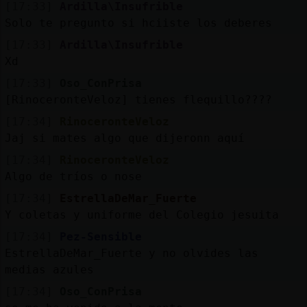
[17:33]
Ardilla\Insufrible
Solo te pregunto si hciiste los deberes
[17:33]
Ardilla\Insufrible
Xd
[17:33]
Oso_ConPrisa
[RinoceronteVeloz] tienes flequillo????
[17:34]
RinoceronteVeloz
Jaj si mates algo que dijeronn aquí
[17:34]
RinoceronteVeloz
Algo de tríos o nose
[17:34]
EstrellaDeMar_Fuerte
Y coletas y uniforme del Colegio jesuita
[17:34]
Pez-Sensible
EstrellaDeMar_Fuerte y no olvides las
medias azules
[17:34]
Oso_ConPrisa