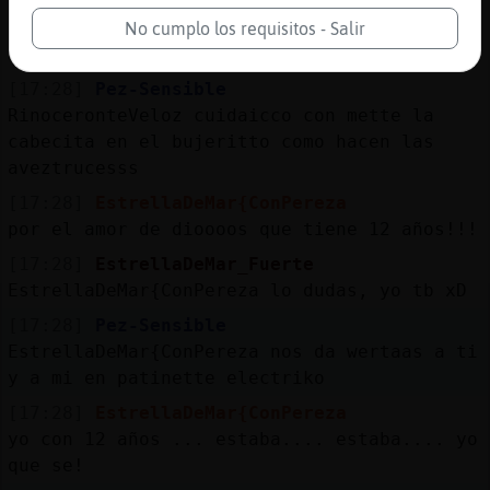
[17:27]
EstrellaDeMar_Fuerte
No cumplo los requisitos - Salir
Jajaja
[17:28]
Pez-Sensible
RinoceronteVeloz cuidaicco con mette la
cabecita en el bujeritto como hacen las
aveztrucesss
[17:28]
EstrellaDeMar{ConPereza
por el amor de dioooos que tiene 12 años!!!
[17:28]
EstrellaDeMar_Fuerte
EstrellaDeMar{ConPereza lo dudas, yo tb xD
[17:28]
Pez-Sensible
EstrellaDeMar{ConPereza nos da wertaas a ti
y a mi en patinette electriko
[17:28]
EstrellaDeMar{ConPereza
yo con 12 años ... estaba.... estaba.... yo
que se!