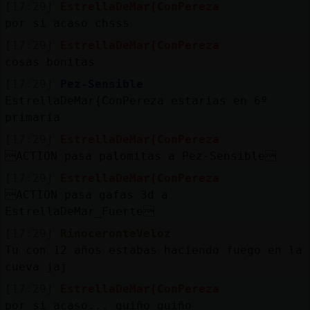
[17:29]
EstrellaDeMar{ConPereza
por si acaso chsss
[17:29]
EstrellaDeMar{ConPereza
cosas bonitas
[17:29]
Pez-Sensible
EstrellaDeMar{ConPereza estarias en 6º
primaria
[17:29]
EstrellaDeMar{ConPereza
ACTION pasa palomitas a Pez-Sensible
[17:29]
EstrellaDeMar{ConPereza
ACTION pasa gafas 3d a
EstrellaDeMar_Fuerte
[17:29]
RinoceronteVeloz
Tu con 12 años estabas haciendo fuego en la
cueva jaj
[17:29]
EstrellaDeMar{ConPereza
por si acaso... guiño guiño