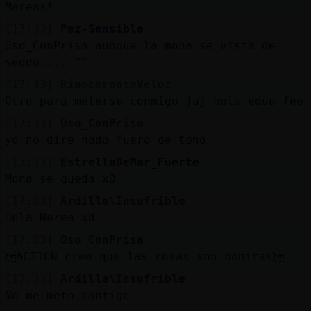
Mareas*
[17:33]
Pez-Sensible
Oso_ConPrisa aunque la mona se vista de
sedda.... ^^
[17:33]
RinoceronteVeloz
Otro para meterse conmigo jaj hola eduu feo
[17:33]
Oso_ConPrisa
yo no dire nada fuera de tono
[17:33]
EstrellaDeMar_Fuerte
Mona se queda xD
[17:33]
Ardilla\Insufrible
Hola Nerea xd
[17:33]
Oso_ConPrisa
ACTION cree que las rosas son bonitas
[17:33]
Ardilla\Insufrible
No me meto contigo