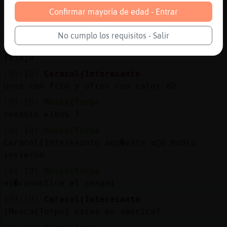
jajaja
Confirmar mayoría de edad - Entrar
[01:18]
Aguila-ConTimidez
Mosca{Torpe guarradas aquí no
No cumplo los requisitos - Salir
[01:18]
Mosca{Torpe
jajaja
[01:18]
Caracol{Interesante
unos con frio y otros con calor XD
[01:18]
Mosca{Torpe
cenaste kikos ?
[01:18]
Mosca{Torpe
Caracol{Interesante aqu�este a񯠮o habra
invierno
[01:19]
Mosca{Torpe
as�ronostica el senami
[01:19]
Caracol{Interesante
[Mosca{Torpe] estas en america?