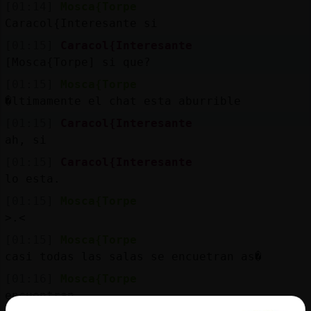
[01:14]
Mosca{Torpe
Caracol{Interesante si
[01:15]
Caracol{Interesante
[Mosca{Torpe] si que?
[01:15]
Mosca{Torpe
�ltimamente el chat esta aburrible
[01:15]
Caracol{Interesante
ah, si
[01:15]
Caracol{Interesante
lo esta.
[01:15]
Mosca{Torpe
>.<
[01:15]
Mosca{Torpe
casi todas las salas se encuetran as�
[01:16]
Mosca{Torpe
encuentran