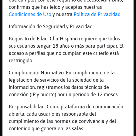
[01:17]
Mosca{Torpe
confirmas que has leído y aceptas nuestras
Aguila-ConTimidez qu頴e puedo contar ....
Condiciones de Uso
y nuestra
Política de Privacidad
.
que tengo calor
Información de Seguridad y Privacidad:
[01:17]
Mosca{Torpe
algo de hambre
Requisito de Edad: ChatHispano requiere que todos
[01:17]
Mosca{Torpe
sus usuarios tengan 18 años o más para participar. El
pero m᳠sed
acceso a perfiles que no cumplan este criterio está
restringido.
[01:17]
Aguila-ConTimidez
Mosca{Torpe pues aligera ropa
Cumplimiento Normativo: En cumplimiento de la
[01:17]
Aguila-ConTimidez
legislación de servicios de la sociedad de la
Yo hambre también
información, registramos los datos técnicos de
conexión (IP y puerto) por un periodo de 12 meses.
[01:17]
Aguila-ConTimidez
Cené kikos
Responsabilidad: Como plataforma de comunicación
[01:17]
Mosca{Torpe
abierta, cada usuario es responsable del
jajaaj si te contarᠣomo ando
cumplimiento de las normas de convivencia y del
contenido que genera en las salas.
[01:18]
Mosca{Torpe