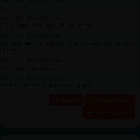
[01:19]
Mosca{Torpe
si
[01:19]
Mosca{Torpe
El clima como que ya da miedo
[01:20]
Mosca{Torpe
yo que amo la lluvia ahora rezo que no haya
nubes
[01:21]
Mosca{Torpe
Tuchics_ saludos
[01:22]
Mosca{Torpe
todos caemos alguna vez gordo
Reportar
Historia anterior
Historia siguiente