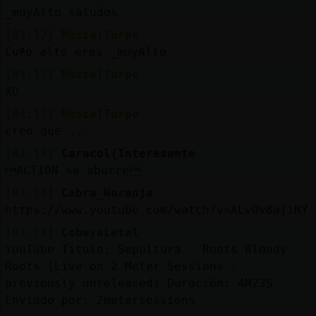
Mis
_muyAlto saludos
blogs
[01:12]
Mosca{Torpe
Cu᮴o alto eres _muyAlto
[01:12]
Mosca{Torpe
Mis
XD
foros
[01:13]
Mosca{Torpe
creo que ...
[01:13]
Caracol{Interesante
Registr
ACTION se aburre
un
[01:14]
Cabra_Naranja
canal
https://www.youtube.com/watch?v=ALvOv8ajiRY
[01:14]
CobayaLetal
YouTube Titulo: Sepultura - Roots Bloody
Roots (Live on 2 Meter Sessions -
Más
previously unreleased) Duración: 4M23S
gestion
Enviado por: 2metersessions