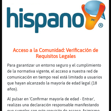
[01:16]
Caracol{Interesante
nadie habla.
[01:16]
Aguila-ConTimidez
Hola
[01:16]
Mosca{Torpe
pocos Caracol{Interesante
[01:16]
Mosca{Torpe
Acceso a la Comunidad: Verificación de
pero podemos hacerlo t� y yo
Requisitos Legales
[01:16]
Aguila-ConTimidez
Entro aquí por expulsión no por decisión
Para garantizar un entorno seguro y el cumplimiento
de la normativa vigente, el acceso a nuestra red de
[01:16]
Mosca{Torpe
comunicación en tiempo real está limitado a usuarios
hola Aguila-ConTimidez
que hayan alcanzado la mayoría de edad legal (18
[01:16]
Aguila-ConTimidez
años).
Hola iveth
Al pulsar en 'Confirmar mayoría de edad - Entrar',
[01:17]
Aguila-ConTimidez
realizas una declaración responsable manifestando
Qué contáis
que cumples con este requisito de acceso. Asimismo,