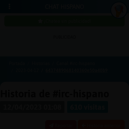
CHAT HISPANO
¡Chatea sin publicidad!
PUBLICIDAD
Iniciar
sesión
Portada
Historias
Canal #irc-hispano
2023-04-12
6437489068140360e50a40b9
¡Chatea
sin
publici
Historia de #irc-hispano
12/04/2023 01:08
610 visitas
Crear
una
Reportar
Historia anterior
cuenta