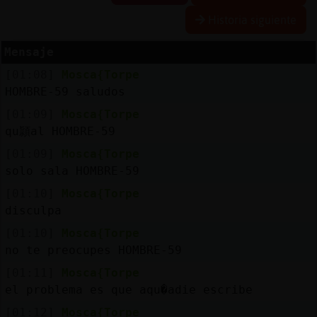
Historia siguiente
Mensaje
Reserva
[01:08]
Mosca{Torpe
alias
HOMBRE-59 saludos
[01:09]
Mosca{Torpe
qu頴al HOMBRE-59
Actuali
[01:09]
Mosca{Torpe
contras
solo sala HOMBRE-59
[01:10]
Mosca{Torpe
disculpa
Actuali
[01:10]
Mosca{Torpe
IP
no te preocupes HOMBRE-59
virtual
[01:11]
Mosca{Torpe
el problema es que aqu�adie escribe
[01:12]
Mosca{Torpe