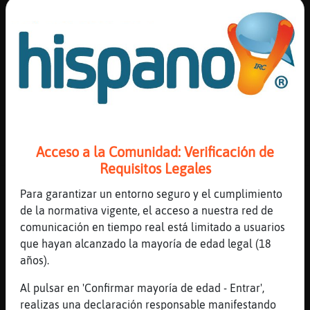
Lince-Agil
: buenas
Lince-Agil
: |KPriXoSaA| hola bb
Libelula}Feliz
: Lince-Agil buenass
Grillo}Especial
: buenassssss
Libelula}Feliz
: Grillo}Especial
precioso miiioooo
...
27 líneas de 4 usuarios
461 visitas
-9 puntos
Acceso a la Comunidad: Verificación de
Requisitos Legales
Canal #irc-hispano
-
11/04/2023 19:00
Para garantizar un entorno seguro y el cumplimiento
de la normativa vigente, el acceso a nuestra red de
AguilaHumilde
: Antipaticadcoboness
comunicación en tiempo real está limitado a usuarios
tu ligas por inteligente o
que hayan alcanzado la mayoría de edad legal (18
simplemente xke eres mujer?
años).
AguilaHumilde
: 😥
Al pulsar en 'Confirmar mayoría de edad - Entrar',
Jirafa}Transparente
: Yo no ligo
realizas una declaración responsable manifestando
simplemente