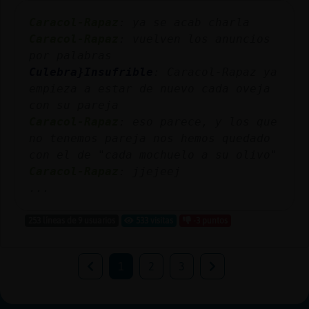
Caracol-Rapaz
: ya se acab󠬡 charla
Caracol-Rapaz
: vuelven los anuncios
por palabras
Culebra}Insufrible
: Caracol-Rapaz ya
empieza a estar de nuevo cada oveja
con su pareja
Caracol-Rapaz
: eso parece, y los que
no tenemos pareja nos hemos quedado
con el de "cada mochuelo a su olivo"
Caracol-Rapaz
: jjejeej
...
253 líneas de 9 usuarios
533 visitas
-3 puntos
1
2
3