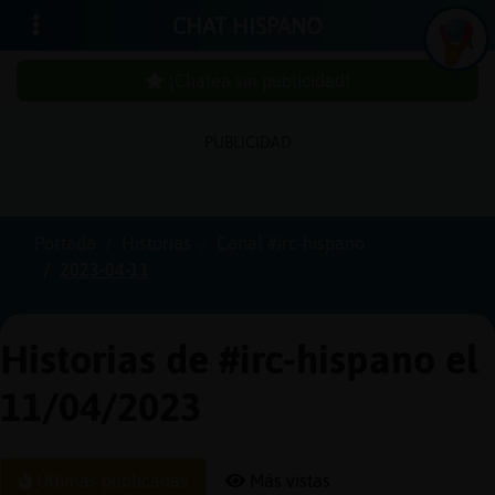
CHAT HISPANO
¡Chatea sin publicidad!
PUBLICIDAD
Iniciar
sesión
Portada
Historias
Canal #irc-hispano
2023-04-11
¡Chatea
sin
publici
Historias de #irc-hispano el
11/04/2023
Crear
una
Últimas publicadas
Más vistas
cuenta