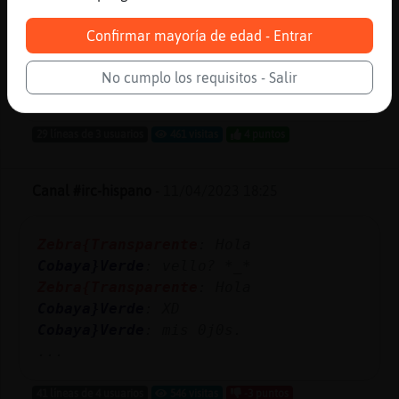
luz
Avestruz}Marron
: Mi misión en la
Confirmar mayoría de edad - Entrar
vida es hacer feliz a cuantas más
mujeres mejor
No cumplo los requisitos - Salir
...
29 líneas de 3 usuarios
461 visitas
4 puntos
Canal #irc-hispano
-
11/04/2023 18:25
Zebra{Transparente
: Hola
Cobaya}Verde
: vello? *_*
Zebra{Transparente
: Hola
Cobaya}Verde
: XD
Cobaya}Verde
: mis 0j0s.
...
41 líneas de 4 usuarios
546 visitas
-3 puntos