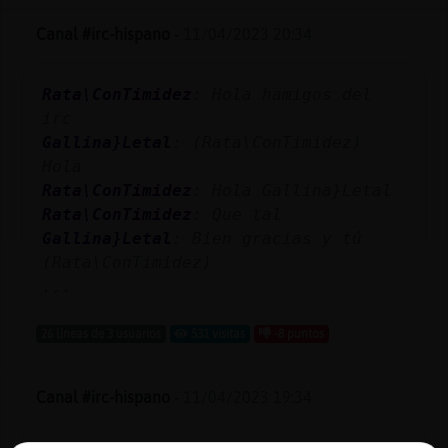
Canal #irc-hispano
-
11/04/2023 20:34
Rata\ConTimidez
: Hola hamigos del
irc
Gallina}Letal
: (Rata\ConTimidez)
Hola
Rata\ConTimidez
: Hola Gallina}Letal
Rata\ConTimidez
: Que tal
Gallina}Letal
: Bien gracias y tú
(Rata\ConTimidez)
...
26 líneas de 3 usuarios
531 visitas
-8 puntos
Canal #irc-hispano
-
11/04/2023 19:34