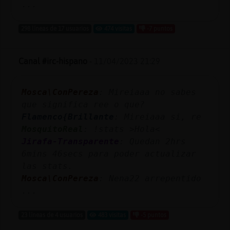
...
298 líneas de 17 usuarios
474 visitas
-7 puntos
Canal #irc-hispano
-
11/04/2023 21:29
Mosca\ConPereza
: Mireiaaa no sabes
que significa ree o que?
Flamenco{Brillante
: Mireiaaa si, re
MosquitoReal
: !stats >Hola<
Jirafa-Transparente
: Quedan 2hrs
6mins 46secs para poder actualizar
las stats.
Mosca\ConPereza
: Nena22 arrepentido
...
23 líneas de 4 usuarios
483 visitas
-5 puntos