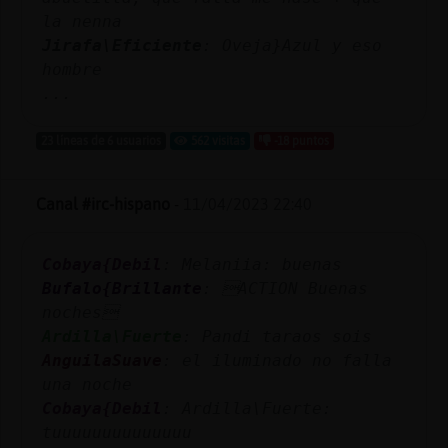
Mis
la nenna
blogs
Jirafa\Eficiente
: Oveja}Azul y eso
hombre
...
Mis
23 líneas de 6 usuarios
562 visitas
-18 puntos
foros
Canal #irc-hispano
-
11/04/2023 22:40
Registr
un
Cobaya{Debil
: Melaniia: buenas
canal
Bufalo{Brillante
: ACTION Buenas
noches
Ardilla\Fuerte
: Pandi taraos sois
AnguilaSuave
: el iluminado no falla
Más
una noche
gestion
Cobaya{Debil
: Ardilla\Fuerte:
tuuuuuuuuuuuuuu