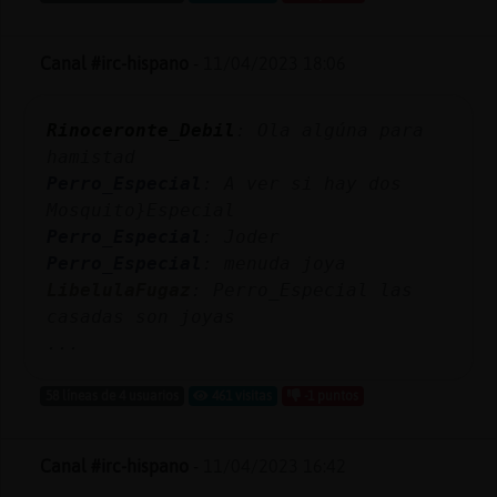
Canal #irc-hispano
-
11/04/2023 18:06
Rinoceronte_Debil
: Ola algúna para
hamistad
Perro_Especial
: A ver si hay dos
Mosquito}Especial
Perro_Especial
: Joder
Perro_Especial
: menuda joya
LibelulaFugaz
: Perro_Especial las
casadas son joyas
...
58 líneas de 4 usuarios
461 visitas
-1 puntos
Canal #irc-hispano
-
11/04/2023 16:42