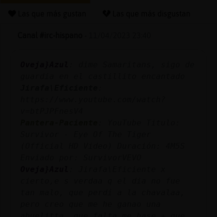
Las que más gustan
Las que más disgustan
Canal #irc-hispano
-
11/04/2023 23:40
Reserva
alias
Oveja}Azul
: dime Samaritans, sigo de
guardia en el castillito encantado
Jirafa\Eficiente
:
Actuali
https://www.youtube.com/watch?
contras
v=btPJPFnesV4
Pantera-Paciente
: YouTube Titulo:
Survivor - Eye Of The Tiger
(Official HD Video) Duración: 4M5S
Actuali
Enviado por: SurvivorVEVO
IP
Oveja}Azul
: Jirafa\Eficiente x
virtual
cierto,e s verdaa q el dia no fue
tan malo, que perdí a la chavalaa,
pero creo que me he ganao una
abuelitta, que falta me hase + que