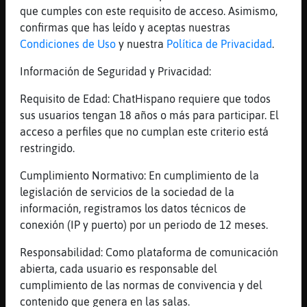
que cumples con este requisito de acceso. Asimismo,
Jirafa}Transparente
: Jajajaja
confirmas que has leído y aceptas nuestras
Jirafa}Transparente
: As�o me siento
Condiciones de Uso
y nuestra
Política de Privacidad
.
en una balanza
...
Información de Seguridad y Privacidad:
64 líneas de 6 usuarios
542 visitas
3 puntos
Requisito de Edad: ChatHispano requiere que todos
sus usuarios tengan 18 años o más para participar. El
acceso a perfiles que no cumplan este criterio está
Canal #irc-hispano
-
11/04/2023 18:46
restringido.
Cumplimiento Normativo: En cumplimiento de la
Avestruz}Marron
: Soy muy
legislación de servicios de la sociedad de la
intresado,valoro mucho el
información, registramos los datos técnicos de
físico,nada de amor y esas dolencias
conexión (IP y puerto) por un periodo de 12 meses.
Jirafa-Paciente
: Es un dolor 🤕
Caracol{Naranja
: mi ex tmp consumia
Responsabilidad: Como plataforma de comunicación
en la actualidad y muy sanito de la
abierta, cada usuario es responsable del
cabeza no andaba el pobre
cumplimiento de las normas de convivencia y del
Avestruz}Marron
: Yo soy un ser de
contenido que genera en las salas.