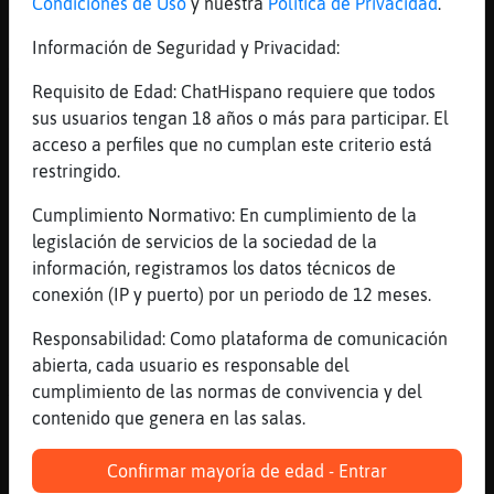
jajajajjaja no se enfade
Condiciones de Uso
y nuestra
Política de Privacidad
.
[20:00]
Buho}Elocuente
Información de Seguridad y Privacidad:
Xd como se pone la se񯲡
Requisito de Edad: ChatHispano requiere que todos
[20:00]
Mapache_Transparente
sus usuarios tengan 18 años o más para participar. El
Quierochat25 eso quisieras tu, que
acceso a perfiles que no cumplan este criterio está
CaballitoDeMar-Real este en tu privado
restringido.
[20:01]
Mandril{Rapaz
yo tengo los privis desactivados, me ha
Cumplimiento Normativo: En cumplimiento de la
dejado asustada uno con proposiciones
legislación de servicios de la sociedad de la
información, registramos los datos técnicos de
[20:01]
CaballitoDeMar-Real
conexión (IP y puerto) por un periodo de 12 meses.
Buho}Elocuente sal de mi privado echándo
leches, no hablo con quierochat
Responsabilidad: Como plataforma de comunicación
[20:01]
CaballitoDeMar-Real
abierta, cada usuario es responsable del
XD
cumplimiento de las normas de convivencia y del
contenido que genera en las salas.
[20:01]
Delfin_Fuerte
Di que si
Confirmar mayoría de edad - Entrar
[20:01]
Gata{Tenaz