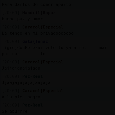
Para darlos de comer aparte
[20:09]
Mandril{Rapaz
bueno paz y amor
[20:09]
Caracol{Especial
La tengo en mi privadooooooo
[20:09]
Gata{Tenaz
Tigre}ConPereza: vete tú ya a to. mar
por cu. lo
[20:09]
Caracol{Especial
Jajjajaaajajaaa
[20:09]
Pez-Real
Jjaajajajajajaajaja
[20:09]
Caracol{Especial
A la pies negros
[20:09]
Pez-Real
Se aburrre