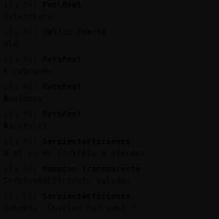
[19:49]
Pez\Real
Valenciana
[19:49]
Delfin_Fuerte
Olé
[19:49]
RataReal
k cabrones
[19:49]
RataReal
�opiones
[19:49]
RataReal
�ajajajaj
[19:49]
SerpienteEficiente
A mi no me invitéis a mierdas
[19:50]
Mapache_Transparente
SerpienteEficiente saludos
[19:50]
SerpienteEficiente
Queréis. Charlar por aquí ?