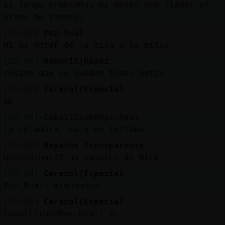
si tengo problemas es mejor que llamar al
primo de zumosol
[20:08]
Pez-Real
Ni os enterᩳ de la misa a la mitad
[20:08]
Mandril{Rapaz
redios que se quedan todos mutis
[20:08]
Caracol{Especial
😱
[20:08]
CaballitoDeMar-Real
la celadora, solo me faltaba
[20:08]
Mapache_Transparente
Quierochat35 no cambies de Nick
[20:08]
Caracol{Especial
Pez-Real: miauuuuuu
[20:08]
Caracol{Especial
CaballitoDeMar-Real: 🖕