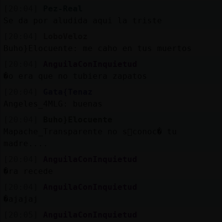
[20:04]
Pez-Real
Se da por aludida aqui la triste
[20:04]
LoboVeloz
Buho}Elocuente: me caho en tus muertos
[20:04]
AnguilaConInquietud
�o era que no tubiera zapatos
[20:04]
Gata{Tenaz
Angeles_4MLG: buenas
[20:04]
Buho}Elocuente
Mapache_Transparente no s󬯠conoc� tu
madre....
[20:04]
AnguilaConInquietud
�ra recede
[20:04]
AnguilaConInquietud
�ajajaj
[20:05]
AnguilaConInquietud