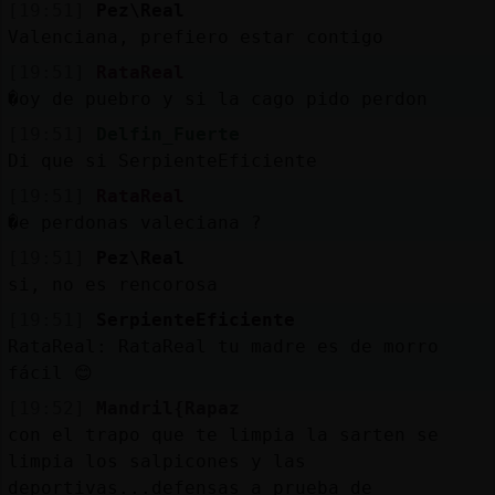
[19:51]
Pez\Real
Valenciana, prefiero estar contigo
[19:51]
RataReal
�oy de puebro y si la cago pido perdon
[19:51]
Delfin_Fuerte
Di que si SerpienteEficiente
[19:51]
RataReal
�e perdonas valeciana ?
[19:51]
Pez\Real
si, no es rencorosa
[19:51]
SerpienteEficiente
RataReal: RataReal tu madre es de morro
fácil 😊
[19:52]
Mandril{Rapaz
con el trapo que te limpia la sarten se
limpia los salpicones y las
deportivas...defensas a prueba de