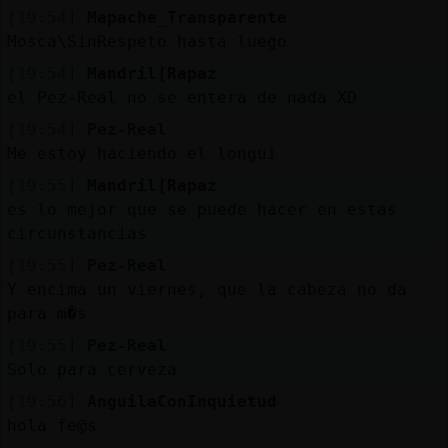
[19:54]
Mapache_Transparente
Mosca\SinRespeto hasta luego
[19:54]
Mandril{Rapaz
el Pez-Real no se entera de nada XD
[19:54]
Pez-Real
Me estoy haciendo el longui
[19:55]
Mandril{Rapaz
es lo mejor que se puede hacer en estas
circunstancias
[19:55]
Pez-Real
Y encima un viernes, que la cabeza no da
para m�s
[19:55]
Pez-Real
Solo para cerveza
[19:56]
AnguilaConInquietud
hola fe@s