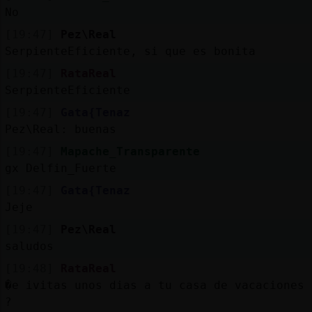
No
[19:47]
Pez\Real
SerpienteEficiente, si que es bonita
[19:47]
RataReal
SerpienteEficiente
[19:47]
Gata{Tenaz
Pez\Real: buenas
[19:47]
Mapache_Transparente
gx Delfin_Fuerte
[19:47]
Gata{Tenaz
Jeje
[19:47]
Pez\Real
saludos
[19:48]
RataReal
�e ivitas unos dias a tu casa de vacaciones
?