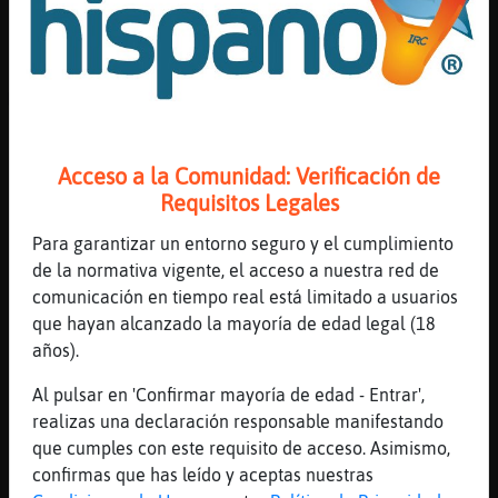
[19:59]
Delfin_Fuerte
Descalza con jeans yo tampoco?
[19:59]
Gata{Tenaz
Mapache_Transparente: a tiii gracias
[19:59]
Mandril{Rapaz
eso o me busco una follamiga
Acceso a la Comunidad: Verificación de
[19:59]
Mandril{Rapaz
Requisitos Legales
para hacer tijeretas
Para garantizar un entorno seguro y el cumplimiento
[20:00]
Mandril{Rapaz
de la normativa vigente, el acceso a nuestra red de
y nos cambiamos la ropita que estoy pobre
comunicación en tiempo real está limitado a usuarios
[20:00]
Buho}Elocuente
que hayan alcanzado la mayoría de edad legal (18
CaballitoDeMar-Real sal del privado se񯲡
años).
[20:00]
Mandril{Rapaz
Al pulsar en 'Confirmar mayoría de edad - Entrar',
pero todo limpio eh? sin pelotillas
realizas una declaración responsable manifestando
[20:00]
Buho}Elocuente
que cumples con este requisito de acceso. Asimismo,
CaballitoDeMar-Real se񯲡 no leo privados
confirmas que has leído y aceptas nuestras