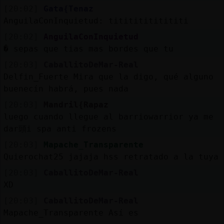
[20:02]
Gata{Tenaz
AnguilaConInquietud: titititititititi
[20:02]
AnguilaConInquietud
� sepas que tias mas bordes que tu
[20:03]
CaballitoDeMar-Real
Delfin_Fuerte Mira que la digo, qué alguno
buenecín habrá, pues nada
[20:03]
Mandril{Rapaz
luego cuando llegue al barriowarrior ya me
dar頭i spa anti frozens
[20:03]
Mapache_Transparente
Quierochat25 jajaja hss retratado a la tuya
[20:03]
CaballitoDeMar-Real
XD
[20:03]
CaballitoDeMar-Real
Mapache_Transparente Así es