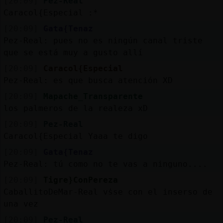
[20:09]
Pez-Real
Caracol{Especial :*
[20:09]
Gata{Tenaz
Pez-Real: pues no es ningún canal triste
que se está muy a gusto allí
[20:09]
Caracol{Especial
Pez-Real: es que busca atención XD
[20:09]
Mapache_Transparente
los palmeros de la realeza xD
[20:09]
Pez-Real
Caracol{Especial Yaaa te digo
[20:09]
Gata{Tenaz
Pez-Real: tú como no te vas a ninguno....
[20:09]
Tigre}ConPereza
CaballitoDeMar-Real vṡse con el inserso de
una vez
[20:09]
Pez-Real