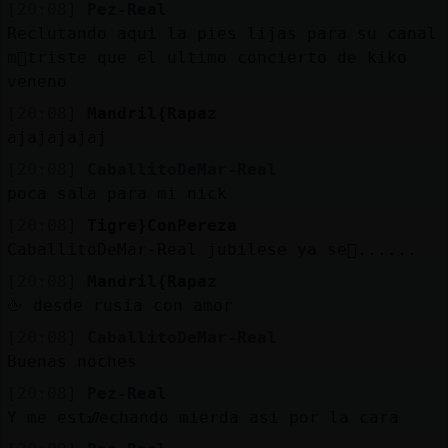
[20:08]
Pez-Real
Reclutando aqui la pies lijas para su canal
m᳠triste que el ultimo concierto de kiko
veneno
[20:08]
Mandril{Rapaz
ajajajajaj
[20:08]
CaballitoDeMar-Real
poca sala para mi nick
[20:08]
Tigre}ConPereza
CaballitoDeMar-Real jubilese ya se񯲡......
[20:08]
Mandril{Rapaz
🖕 desde rusia con amor
[20:08]
CaballitoDeMar-Real
Buenas noches
[20:08]
Pez-Real
Y me estᮠechando mierda asi por la cara