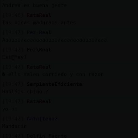
Mis
Andrea es buena gente
blogs
[19:46]
RataReal
las xicas madurais antes
[19:47]
Pez-Real
Mis
Aaaaaaaaaaaaaaaaaaaaaaaaaaaaaaaaaa
foros
[19:47]
Pez\Real
Est᳠Mey?
[19:47]
RataReal
Registrar
un
� ello salen corriedo y con razon
[19:47]
SerpienteEficiente
canal
Habláis chino ?
[19:47]
RataReal
yo no
Más
[19:47]
Gata{Tenaz
gestiones
Mandarín
[19:47]
Delfin_Fuerte