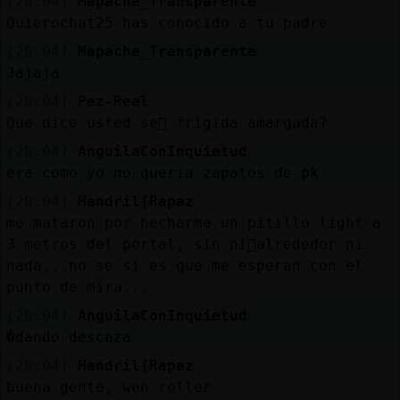
[20:04]
Mapache_Transparente
Quierochat25 has conocido a tu padre
[20:04]
Mapache_Transparente
Jajaja
[20:04]
Pez-Real
Que dice usted se񯲡 frigida amargada?
[20:04]
AnguilaConInquietud
era como yo no queria zapatos de pk
[20:04]
Mandril{Rapaz
me mataron por hecharme un pitillo light a
3 metros del portal, sin ni񯳠alrededor ni
nada...no se si es que me esperan con el
punto de mira...
[20:04]
AnguilaConInquietud
�dando descaza
[20:04]
Mandril{Rapaz
buena gente, wen roller