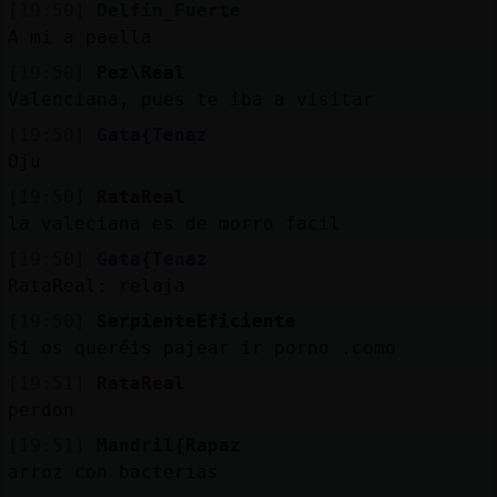
[19:50]
Delfin_Fuerte
A mi a paella
[19:50]
Pez\Real
Valenciana, pues te iba a visitar
[19:50]
Gata{Tenaz
Oju
[19:50]
RataReal
la valeciana es de morro facil
[19:50]
Gata{Tenaz
RataReal: relaja
[19:50]
SerpienteEficiente
Si os queréis pajear ir porno .como
[19:51]
RataReal
perdon
[19:51]
Mandril{Rapaz
arroz con bacterias