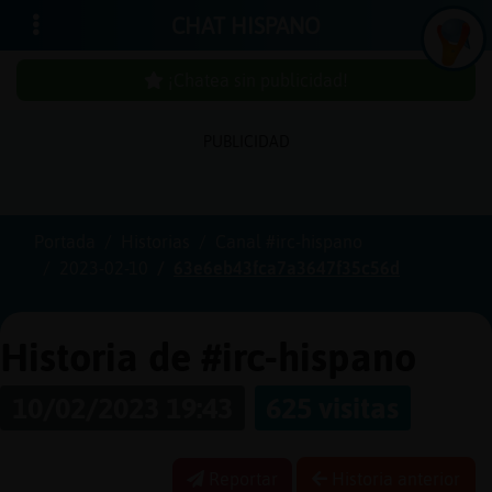
CHAT HISPANO
¡Chatea sin publicidad!
PUBLICIDAD
Iniciar
sesión
Portada
Historias
Canal #irc-hispano
2023-02-10
63e6eb43fca7a3647f35c56d
¡Chatea
sin
publicidad!
Historia de #irc-hispano
10/02/2023 19:43
625 visitas
Crear
una
Reportar
Historia anterior
cuenta