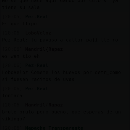
No se que hace aqui dando por culo si ya
tiene su sala
[20:05]
Pez-Real
Es que flipo...
[20:06]
LoboVeloz
Pez-Real: tu payaso a callar paji lle ro
[20:06]
Mandril{Rapaz
es wen tio eh
[20:06]
Pez-Real
LoboVeloz Comeme los huevos por detr᳠como
si fuesen racimos de uvas
[20:06]
Pez-Real
Tontaca
[20:06]
Mandril{Rapaz
bruto bruto pero bueno, que esperas de un
vikingo?
[20:06]
Mapache_Transparente