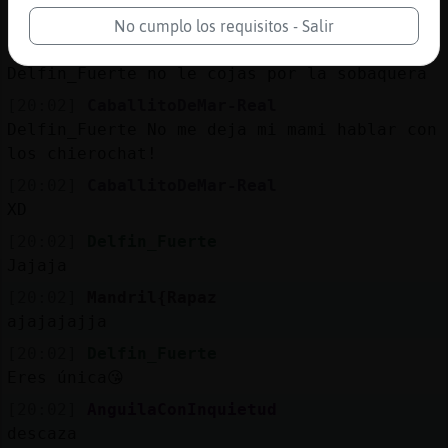
Bisex_pasivo: buenas
No cumplo los requisitos - Salir
[20:02]
Mandril{Rapaz
Delfin_Fuerte no le cojas por la sobaquera
[20:02]
CaballitoDeMar-Real
Delfin_Fuerte No me deja mi mami hablar con
los chierochat!
[20:02]
CaballitoDeMar-Real
XD
[20:02]
Delfin_Fuerte
Jajaja
[20:02]
Mandril{Rapaz
ajajajajja
[20:02]
Delfin_Fuerte
Eres única😘
[20:02]
AnguilaConInquietud
descaza