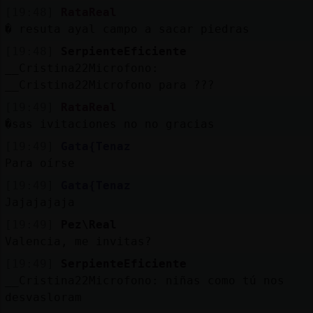
[19:48]
RataReal
� resuta ayal campo a sacar piedras
[19:48]
SerpienteEficiente
__Cristina22Microfono:
__Cristina22Microfono para ???
[19:49]
RataReal
�sas ivitaciones no no gracias
[19:49]
Gata{Tenaz
Para oírse
[19:49]
Gata{Tenaz
Jajajajaja
[19:49]
Pez\Real
Valencia, me invitas?
[19:49]
SerpienteEficiente
__Cristina22Microfono: niñas como tú nos
desvasloram