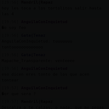
[19:56]
Mandril{Rapaz
hoy les toca a los tortolitos salir hasta
las 4
[19:56]
AnguilaConInquietud
�o soy feo
[19:56]
Gata{Tenaz
AnguilaConInquietud: tuuuuuuu
tontooooooooooooo
[19:56]
Gata{Tenaz
Mapache_Transparente: venteeee
[19:56]
AnguilaConInquietud
eso dicen eres tonto de los que acen
tontear
[19:57]
AnguilaConInquietud
�or que sera ?
[19:57]
Mandril{Rapaz
Descalza o te calzas, o nada, que me pegas