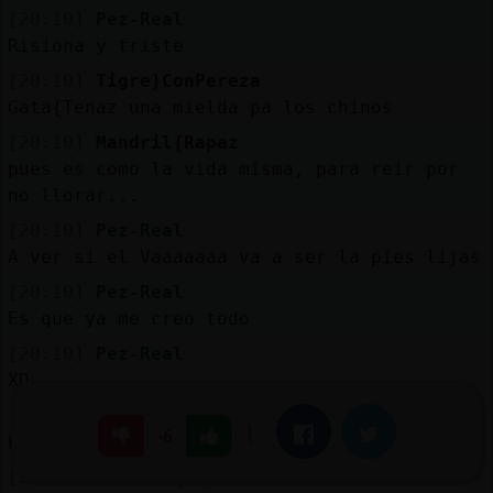
[20:10]
Pez-Real
Risiona y triste
[20:10]
Tigre}ConPereza
Gata{Tenaz una mielda pa los chinos
[20:10]
Mandril{Rapaz
pues es como la vida misma, para reir por
no llorar...
[20:10]
Pez-Real
A ver si el Vaaaaaaa va a ser la pies lijas
[20:10]
Pez-Real
Es que ya me creo todo
[20:10]
Pez-Real
XD
[20:10]
Pez-Real
|
Facebook
Twitter
-6
El colmo del frikismo
[20:10]
Caracol{Especial