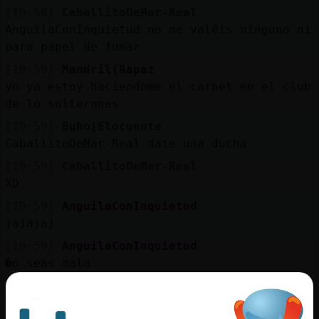
[19:58]
CaballitoDeMar-Real
AnguilaConInquietud no me valéis ninguno ni
para papel de fumar
[19:59]
Mandril{Rapaz
yo ya estoy haciendome el carnet en el club
de lo solterones
[19:59]
Buho}Elocuente
CaballitoDeMar-Real date una ducha
[19:59]
CaballitoDeMar-Real
XD
[19:59]
AnguilaConInquietud
jajajaj
[19:59]
AnguilaConInquietud
�o seas mala
[19:59]
AnguilaConInquietud
�ajajaj