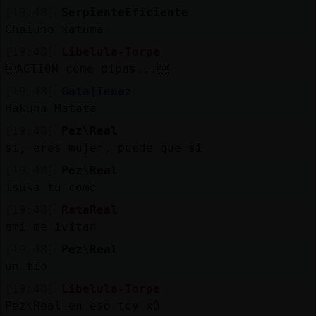
[19:48]
SerpienteEficiente
Chaiuno katuma
[19:48]
Libelula-Torpe
ACTION come pipas...
[19:48]
Gata{Tenaz
Hakuna Matata
[19:48]
Pez\Real
si, eres mujer, puede que si
[19:48]
Pez\Real
Isuka tu come
[19:48]
RataReal
ami me ivitan
[19:48]
Pez\Real
un tio
[19:48]
Libelula-Torpe
Pez\Real en eso toy xD