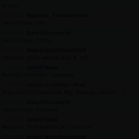
gripe.
[19:57]
Mapache_Transparente
Gata{Tenaz voy
[19:57]
Buho}Elocuente
Gata{Tenaz tonto
[19:57]
AnguilaConInquietud
descaza hola amiga mia k tal ?
[19:57]
Gata{Tenaz
Buho}Elocuente: tuuuuuu
[19:57]
CaballitoDeMar-Real
AnguilaConInquietud Muy buenas noches ;)
[19:57]
Buho}Elocuente
Gata{Tenaz tuuuuuu
[19:57]
Gata{Tenaz
Mapache_Transparente: gracias
[19:58]
AnguilaConInquietud