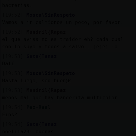
bacterias.
[19:52]
Mosca\SinRespeto
Vamos a ir calmᮤonos un poco, por favor.
[19:52]
Mandril{Rapaz
el que avisa no es traidor eh? cada cual
con lo suyo y todos a salvo...jejej :p
[19:53]
Gata{Tenaz
Dalí
[19:53]
Mosca\SinRespeto
Hasta luego, sed buen@s
[19:53]
Mandril{Rapaz
menos mal que hay banderita multicolor
[19:54]
Pez-Real
Eins?
[19:54]
Gata{Tenaz
noeliia23: buenas