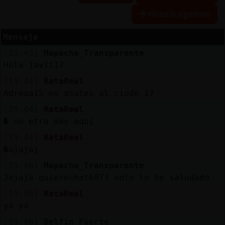
Historia siguiente
Mensaje
Reservar
[19:43]
Mapache_Transparente
alias
Hola javii17
[19:44]
RataReal
Adreaa15 no asutes al ciode 17
Actualizar
[19:44]
RataReal
contraseña
� no etra mas aqui
[19:44]
RataReal
�ajajaj
Actualizar
[19:46]
Mapache_Transparente
IP
Jajaja quierochat6073 solo lo he saludado
virtual
[19:46]
RataReal
ya ya
[19:46]
Delfin_Fuerte