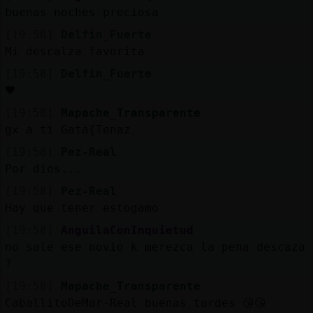
buenas noches preciosa
[19:58]
Delfin_Fuerte
Mi descalza favorita
[19:58]
Delfin_Fuerte
🖤
[19:58]
Mapache_Transparente
gx a ti Gata{Tenaz
[19:58]
Pez-Real
Por dios...
[19:58]
Pez-Real
Hay que tener estogamo
[19:58]
AnguilaConInquietud
no sale ese novio k merezca la pena descaza
?
[19:58]
Mapache_Transparente
CaballitoDeMar-Real buenas tardes 😘😘