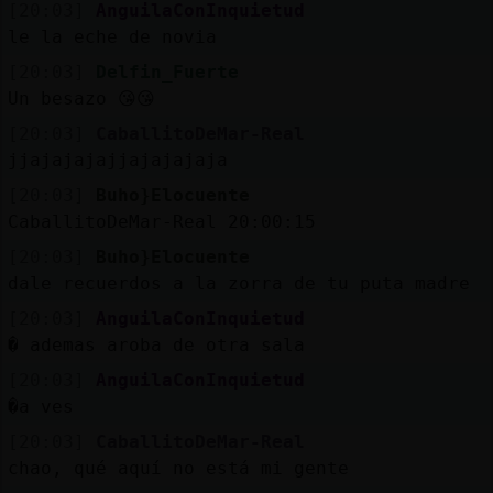
[20:03]
AnguilaConInquietud
le la eche de novia
[20:03]
Delfin_Fuerte
Un besazo 😘😘
[20:03]
CaballitoDeMar-Real
jjajajajajjajajajaja
[20:03]
Buho}Elocuente
CaballitoDeMar-Real 20:00:15
[20:03]
Buho}Elocuente
dale recuerdos a la zorra de tu puta madre
[20:03]
AnguilaConInquietud
� ademas aroba de otra sala
[20:03]
AnguilaConInquietud
�a ves
[20:03]
CaballitoDeMar-Real
chao, qué aquí no está mi gente