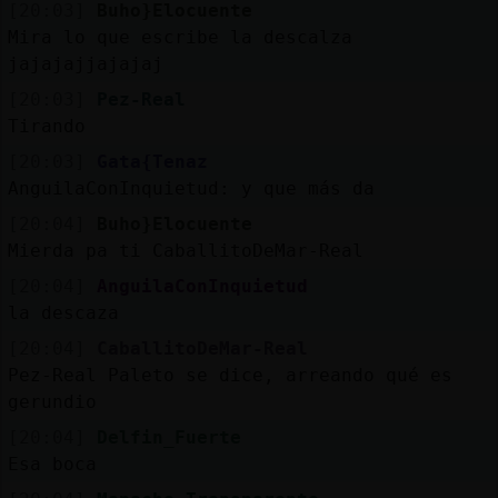
[20:03]
Buho}Elocuente
Mira lo que escribe la descalza
jajajajjajajaj
[20:03]
Pez-Real
Tirando
[20:03]
Gata{Tenaz
AnguilaConInquietud: y que más da
[20:04]
Buho}Elocuente
Mierda pa ti CaballitoDeMar-Real
[20:04]
AnguilaConInquietud
la descaza
[20:04]
CaballitoDeMar-Real
Pez-Real Paleto se dice, arreando qué es
gerundio
[20:04]
Delfin_Fuerte
Esa boca