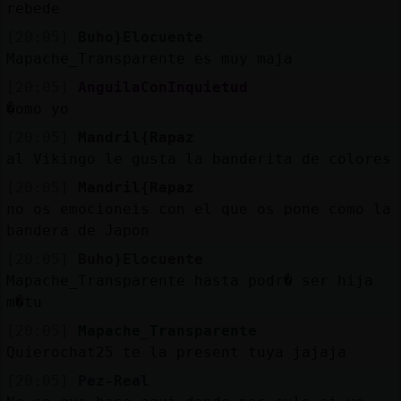
rebede
[20:05]
Buho}Elocuente
Mapache_Transparente es muy maja
[20:05]
AnguilaConInquietud
�omo yo
[20:05]
Mandril{Rapaz
al Vikingo le gusta la banderita de colores
[20:05]
Mandril{Rapaz
no os emocioneis con el que os pone como la
bandera de Japon
[20:05]
Buho}Elocuente
Mapache_Transparente hasta podr� ser hija
m�tu
[20:05]
Mapache_Transparente
Quierochat25 te la present󠬡 tuya jajaja
[20:05]
Pez-Real