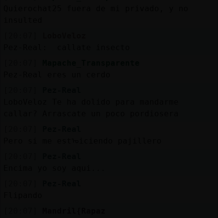
Quierochat25 fuera de mi privado, y no
insulted
[20:07]
LoboVeloz
Pez-Real: callate insecto
[20:07]
Mapache_Transparente
Pez-Real eres un cerdo
[20:07]
Pez-Real
LoboVeloz Te ha dolido para mandarme
callar? Arrascate un poco pordiosera
[20:07]
Pez-Real
Pero si me estᠤiciendo pajillero
[20:07]
Pez-Real
Encima yo soy aqui...
[20:07]
Pez-Real
Flipando
[20:07]
Mandril{Rapaz